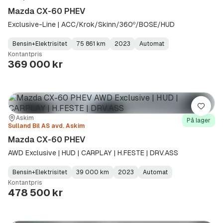
Mazda CX-60 PHEV
Exclusive-Line | ACC/Krok/Skinn/360º/BOSE/HUD
Bensin+Elektrisitet
75 861 km
2023
Automat
Fuel
Kilometerstand
Model
Gearbox
:
Kontantpris
Type
Year
Type
:
:
:
369 000 kr
Lagre
Sted:
Forhandler:
Askim
På lager
Sulland Bil AS avd. Askim
Mazda CX-60 PHEV
AWD Exclusive | HUD | CARPLAY | H.FESTE | DRV.ASS
Bensin+Elektrisitet
39 000 km
2023
Automat
Fuel
Kilometerstand
Model
Gearbox
:
Kontantpris
Type
Year
Type
:
:
:
478 500 kr