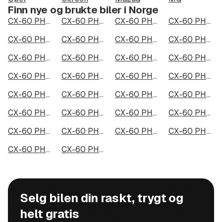
Finn nye og brukte biler i Norge
CX-60 PHEV i Oslo
CX-60 PHEV i Bergen
CX-60 PHEV i Trondheim
CX-60 PHEV i Stavanger
CX-60 PHEV i Kristiansand
CX-60 PHEV i Fredrikstad
CX-60 PHEV i Drammen
CX-60 PHEV i Skien
CX-60 PHEV i Tromsø
CX-60 PHEV i Ålesund
CX-60 PHEV i Moss
CX-60 PHEV i Porsgrunn
CX-60 PHEV i Bodø
CX-60 PHEV i Arendal
CX-60 PHEV i Hamar
CX-60 PHEV i Larvik
CX-60 PHEV i Halden
CX-60 PHEV i Lillehammer
CX-60 PHEV i Molde
CX-60 PHEV i Kongsberg
CX-60 PHEV i Harstad
CX-60 PHEV i Gjøvik
CX-60 PHEV i Sarpsborg
CX-60 PHEV i Sandefjord
CX-60 PHEV i Kristiansund
CX-60 PHEV i Tromsdalen
CX-60 PHEV i Narvik
CX-60 PHEV i Steinkjer
CX-60 PHEV i Haugesund
CX-60 PHEV i Alta
Selg bilen din raskt, trygt og
helt gratis