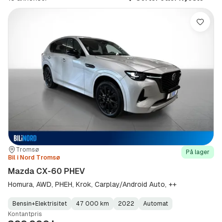
PHEV
(Modell)
Lagre
Sted:
Forhandler:
Tromsø
På lager
Bil i Nord Tromsø
Mazda CX-60 PHEV
Homura, AWD, PHEH, Krok, Carplay/Android Auto, ++
Bensin+Elektrisitet
47 000 km
2022
Automat
Fuel
Kilometerstand
Model
Gearbox
:
Kontantpris
Type
Year
Type
:
:
: