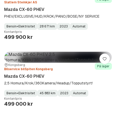
Slatlem Steinkjer AS
Mazda CX-60 PHEV
PHEV/EXCLUSIVE/HUD/KROK/PANO/BOSE/NY SERVICE
Bensin+Elektrisitet
28 671 km
2023
Automat
Fuel
Kilometerstand
Model
Gearbox
:
Kontantpris
Type
Year
Type
:
:
:
499 900 kr
Lagre
Sted:
Forhandler:
Kongsberg
På lager
Bilservice bilSpiten Kongsberg
Mazda CX-60 PHEV
2,5 Homura/Krok/360Kamera/Headup/Topputstyrt!
Bensin+Elektrisitet
45 883 km
2023
Automat
Fuel
Kilometerstand
Model
Gearbox
:
Kontantpris
Type
Year
Type
:
:
:
499 000 kr