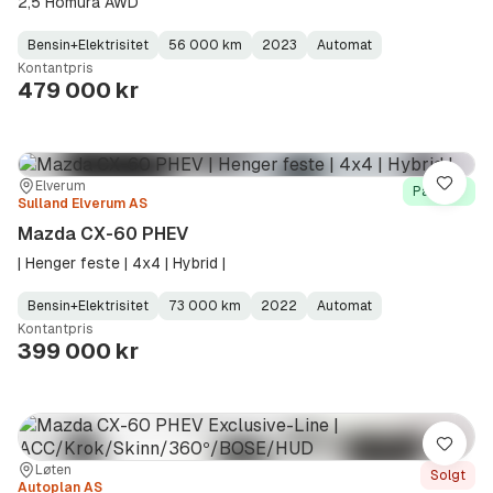
2,5 Homura AWD
Bensin+Elektrisitet
56 000 km
2023
Automat
Fuel
Kilometerstand
Model
Gearbox
:
Kontantpris
Type
Year
Type
:
:
:
479 000 kr
Sted:
Forhandler:
Elverum
Lagre
På lager
Sulland Elverum AS
Mazda CX-60 PHEV
| Henger feste | 4x4 | Hybrid |
Bensin+Elektrisitet
73 000 km
2022
Automat
Fuel
Kilometerstand
Model
Gearbox
:
Kontantpris
Type
Year
Type
:
:
:
399 000 kr
Lagre
Sted:
Forhandler:
Løten
Solgt
Autoplan AS