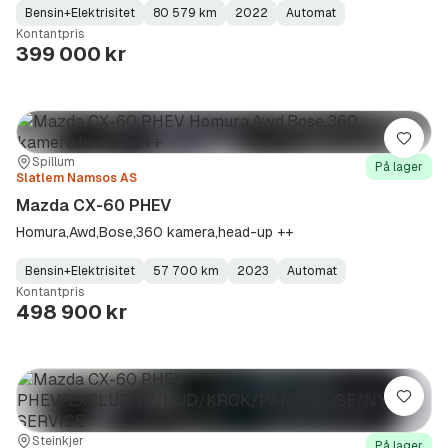
Bensin+Elektrisitet
80 579 km
2022
Automat
Fuel
Kilometerstand
Model
Gearbox
:
Kontantpris
Type
Year
Type
:
:
:
399 000 kr
Lagre
Sted:
Forhandler:
Spillum
På lager
Slatlem Namsos AS
Mazda CX-60 PHEV
Homura,Awd,Bose,360 kamera,head-up ++
Bensin+Elektrisitet
57 700 km
2023
Automat
Fuel
Kilometerstand
Model
Gearbox
:
Kontantpris
Type
Year
Type
:
:
:
498 900 kr
Lagre
Sted:
Forhandler:
Steinkjer
På lager