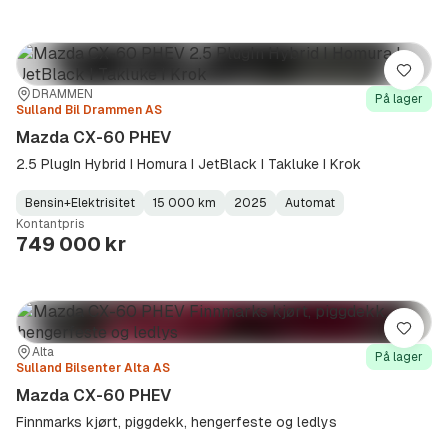
Lagre
Sted:
Forhandler:
DRAMMEN
På lager
Sulland Bil Drammen AS
Mazda CX-60 PHEV
2.5 PlugIn Hybrid I Homura I JetBlack I Takluke I Krok
Bensin+Elektrisitet
15 000 km
2025
Automat
Fuel
Kilometerstand
Model
Gearbox
:
Kontantpris
Type
Year
Type
:
:
:
749 000 kr
Lagre
Sted:
Forhandler:
Alta
På lager
Sulland Bilsenter Alta AS
Mazda CX-60 PHEV
Finnmarks kjørt, piggdekk, hengerfeste og ledlys