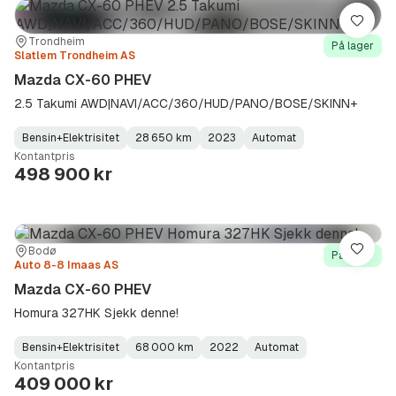
Lagre
Sted:
Forhandler:
Trondheim
På lager
Slatlem Trondheim AS
Mazda CX-60 PHEV
2.5 Takumi AWD|NAVI/ACC/360/HUD/PANO/BOSE/SKINN+
Bensin+Elektrisitet
28 650 km
2023
Automat
Fuel
Kilometerstand
Model
Gearbox
:
Kontantpris
Type
Year
Type
:
:
:
498 900 kr
Sted:
Forhandler:
Bodø
Lagre
På lager
Auto 8-8 Imaas AS
Mazda CX-60 PHEV
Homura 327HK Sjekk denne!
Bensin+Elektrisitet
68 000 km
2022
Automat
Fuel
Kilometerstand
Model
Gearbox
:
Kontantpris
Type
Year
Type
:
:
:
409 000 kr