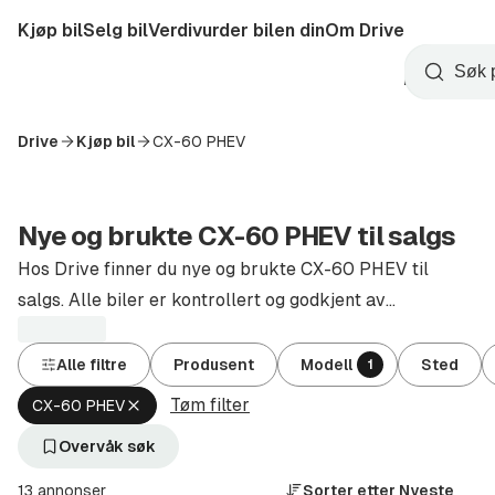
Hopp
Kjøp bil
Selg bil
Verdivurder bilen din
Om Drive
til
Opprett
hovedinnhold
Startside
Søk
konto
Drive
Kjøp bil
CX-60 PHEV
Nye og brukte CX-60 PHEV til salgs
Hos Drive finner du nye og brukte CX-60 PHEV til
salgs. Alle biler er kontrollert og godkjent av
autoriserte forhandlere.
Alle filtre
Produsent
Modell
Sted
1
Tøm filter
Fjern
CX-60 PHEV
aktivt
filter
Overvåk søk
CX-
60
13 annonser
Sorter etter
Nyeste