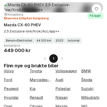
Lagre
Sted:
Forhandler:
Kongsberg
På lager
Bilservice bilSpiten Kongsberg
Mazda CX-60 PHEV
2,5 Exclusive-line/Krok/Acc/app++
Bensin+Elektrisitet
44 533 km
2023
Automat
Fuel
Kilometerstand
Model
Gearbox
:
Kontantpris
Type
Year
Type
:
:
:
449 000 kr
1
Finn nye og brukte biler
Volvo
Toyota
Volkswagen
BMW
Ford
Mercedes-Benz
Audi
Škoda
Peugeot
Kia
Polestar
Suzuki
Hyundai
Renault
Nissan
Mitsubishi
Opel
Citroën
Mazda
MG