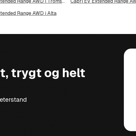
Capri EV Extended Range AWD i Tromsdalen
Capri EV Extended Range AW
xtended Range AWD i Alta
t, trygt og helt
meterstand