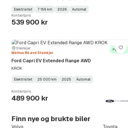
Elektrisitet
7 156 km
2026
Automat
Fuel
Kilometerstand
Model
Gearbox
:
Kontantpris
Type
Year
Type
:
:
:
539 900 kr
Sted:
Forhandler:
Steinkjer
Lag
På lager
Melhus Bil avd Steinkjer
Ford Capri EV Extended Range AWD
KROK
Elektrisitet
25 000 km
2025
Automat
Fuel
Kilometerstand
Model
Gearbox
:
Type
Year
Type
:
:
:
Kontantpris
489 900 kr
Finn nye og brukte biler
Volvo
Toyota