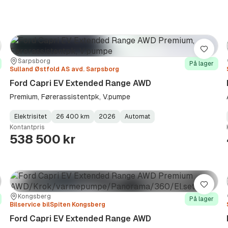
re
Lagre
Sted:
Forhandler:
Sarpsborg
På lager
Sulland Østfold AS avd. Sarpsborg
Ford Capri EV Extended Range AWD
Premium, Førerassistentpk, V.pumpe
Elektrisitet
26 400 km
2026
Automat
Fuel
Kilometerstand
Model
Gearbox
:
Kontantpris
Type
Year
Type
:
:
:
538 500 kr
re
Lagre
Sted:
Forhandler:
Kongsberg
På lager
Bilservice bilSpiten Kongsberg
Ford Capri EV Extended Range AWD