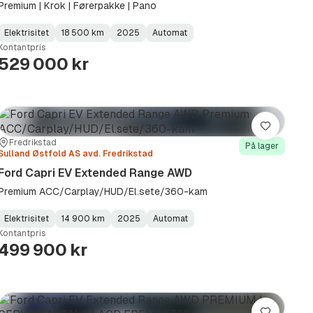
Premium | Krok | Førerpakke | Pano
Elektrisitet
18 500 km
2025
Automat
Fuel
Kilometerstand
Model
Gearbox
:
Kontantpris
Type
Year
Type
:
:
:
529 000 kr
Lagre
Sted:
Forhandler:
Fredrikstad
På lager
Sulland Østfold AS avd. Fredrikstad
Ford Capri EV Extended Range AWD
Premium ACC/Carplay/HUD/El.sete/360-kam
Elektrisitet
14 900 km
2025
Automat
Fuel
Kilometerstand
Model
Gearbox
:
Kontantpris
Type
Year
Type
:
:
:
499 900 kr