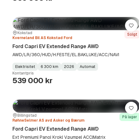
Lag
Sted:
Forhandler:
Kokstad
Solgt
Kverneland Bil AS Kokstad Ford
Ford Capri EV Extended Range AWD
AWD/LR/360/HUD/H.FESTE/EL.BAKLUKE/ACC/NAVI
Elektrisitet
6 300 km
2026
Automat
Fuel
Kilometerstand
Model
Gearbox
:
Kontantpris
Type
Year
Type
:
:
:
539 000 kr
Lag
Sted:
Forhandler:
Billingstad
På lager
RøhneSelmer AS avd Asker og Bærum
Ford Capri EV Extended Range AWD
Ext Premium| Pano| Krok| V.pumpe| ACC|Matrix