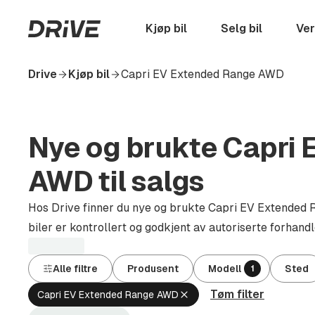
Hopp
til
Startside
Kjøp bil
Selg bil
Ver
hovedinnhold
Drive
Kjøp bil
Capri EV Extended Range AWD
Nye og brukte Capri
AWD til salgs
Hos Drive finner du nye og brukte Capri EV Extended R
biler er kontrollert og godkjent av autoriserte forhandl
Alle filtre
Produsent
Modell
Sted
1
Tøm filter
Fjern
Capri EV Extended Range AWD
aktivt