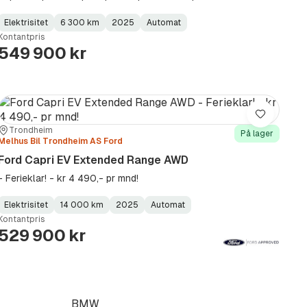
Elektrisitet
6 300 km
2025
Automat
Fuel
Kilometerstand
Model
Gearbox
:
Kontantpris
Type
Year
Type
:
:
:
549 900 kr
Lagre
Sted:
Forhandler:
Trondheim
På lager
Melhus Bil Trondheim AS Ford
Ford Capri EV Extended Range AWD
- Ferieklar! - kr 4 490,- pr mnd!
Elektrisitet
14 000 km
2025
Automat
Fuel
Kilometerstand
Model
Gearbox
:
Kontantpris
Type
Year
Type
:
:
:
529 900 kr
BMW