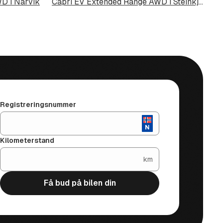
D i Narvik
Capri EV Extended Range AWD i Steinkjer
Registreringsnummer
Kilometerstand
km
Få bud på bilen din