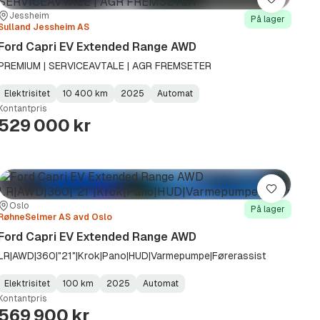
Lagre
Sted:
Forhandler:
Jessheim
På lager
Sulland Jessheim AS
Ford Capri EV Extended Range AWD
PREMIUM | SERVICEAVTALE | AGR FREMSETER
Elektrisitet
10 400 km
2025
Automat
Fuel
Kilometerstand
Model
Gearbox
:
Kontantpris
Type
Year
Type
:
:
:
529 000 kr
Lagre
Sted:
Forhandler:
Oslo
På lager
RøhneSelmer AS avd Oslo
Ford Capri EV Extended Range AWD
LR|AWD|360|"21"|Krok|Pano|HUD|Varmepumpe|Førerassist
Elektrisitet
100 km
2025
Automat
Fuel
Kilometerstand
Model
Gearbox
:
Kontantpris
Type
Year
Type
:
:
:
569 900 kr