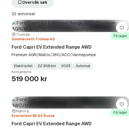
filter
Overvåk søk
Capri
EV
32 annonser
Extended
Range
AWD
Lag
(Modell)
Sted:
Forhandler:
Tromsø
På lager
Sommerseth Tromsø AS
Ford Capri EV Extended Range AWD
Premium AGR/Matrix/360/ACC/Varmepumpe
Elektrisitet
22 958 km
2025
Automat
Fuel
Kilometerstand
Model
Gearbox
:
Kontantpris
Type
Year
Type
:
:
:
519 000 kr
Lag
Sted:
Forhandler:
Nyborg
På lager
Kverneland Bil AS Åsane
Ford Capri EV Extended Range AWD