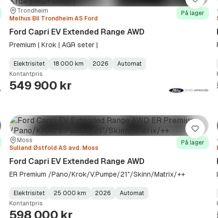
re
Lagre
Sted:
Forhandler:
Trondheim
På lager
Melhus Bil Trondheim AS Ford
Ford Capri EV Extended Range AWD
Premium | Krok | AGR seter |
Elektrisitet
18 000 km
2026
Automat
Fuel
Kilometerstand
Model
Gearbox
:
Kontantpris
Type
Year
Type
:
:
:
549 900 kr
re
Lagre
Sted:
Forhandler:
Moss
På lager
Sulland Østfold AS avd. Moss
Ford Capri EV Extended Range AWD
ER Premium /Pano/Krok/V.Pumpe/21"/Skinn/Matrix/++
Elektrisitet
25 000 km
2026
Automat
Fuel
Kilometerstand
Model
Gearbox
:
Kontantpris
Type
Year
Type
:
:
:
598 000 kr