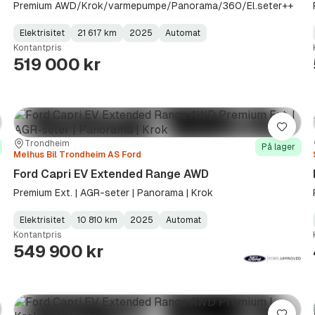
Premium AWD/Krok/varmepumpe/Panorama/360/El.seter++
Elektrisitet
21 617 km
2025
Automat
Fuel
Kilometerstand
Model
Gearbox
:
Kontantpris
Type
Year
Type
:
:
:
519 000 kr
re
Lagre
Sted:
Forhandler:
Trondheim
På lager
Melhus Bil Trondheim AS Ford
Ford Capri EV Extended Range AWD
Premium Ext. | AGR-seter | Panorama | Krok
Elektrisitet
10 810 km
2025
Automat
Fuel
Kilometerstand
Model
Gearbox
:
Kontantpris
Type
Year
Type
:
:
:
549 900 kr