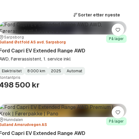
Sorter etter
nyeste
Lagre
Sted:
Forhandler:
Sarpsborg
På lager
Sulland Østfold AS avd. Sarpsborg
Ford Capri EV Extended Range AWD
AWD, Førerassistent, 1. service inkl
Elektrisitet
8 000 km
2025
Automat
Fuel
Kilometerstand
Model
Gearbox
:
Kontantpris
Type
Year
Type
:
:
:
498 500 kr
Lagre
Sted:
Forhandler:
Hunndalen
På lager
Sulland Amsrudvegen AS
Ford Capri EV Extended Range AWD