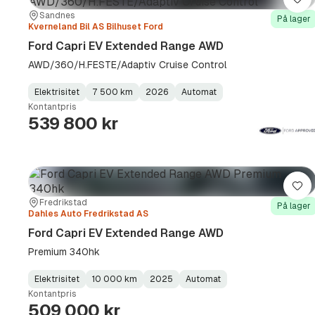
Lag
Sted:
Forhandler:
Sandnes
På lager
Kverneland Bil AS Bilhuset Ford
Ford Capri EV Extended Range AWD
AWD/360/H.FESTE/Adaptiv Cruise Control
Elektrisitet
7 500 km
2026
Automat
Fuel
Kilometerstand
Model
Gearbox
:
Kontantpris
Type
Year
Type
:
:
:
539 800 kr
Lag
Sted:
Forhandler:
Fredrikstad
På lager
Dahles Auto Fredrikstad AS
Ford Capri EV Extended Range AWD
Premium 340hk
Elektrisitet
10 000 km
2025
Automat
Fuel
Kilometerstand
Model
Gearbox
:
Kontantpris
Type
Year
Type
:
:
:
509 000 kr