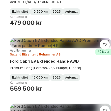
AWD/HUD/ACC/R.KAM/L-KLAR
Elektrisitet
10 500 km
2025
Automat
Fuel
Kilometerstand
Model
Gearbox
:
Kontantpris
Type
Year
Type
:
:
:
479 000 kr
Lag
Sted:
Forhandler:
Lillehammer
På lager
Sulland Bilsenter Lillehammer AS
Ford Capri EV Extended Range AWD
Premium Long |Førerpakke|V.Pumpe|H.Feste|
Elektrisitet
16 000 km
2026
Automat
Fuel
Kilometerstand
Model
Gearbox
:
Kontantpris
Type
Year
Type
:
:
:
559 500 kr