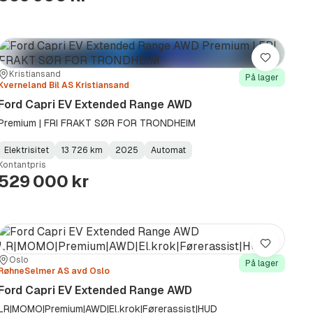
Lagre
Sted:
Forhandler:
Kristiansand
På lager
Kverneland Bil AS Kristiansand
Ford Capri EV Extended Range AWD
Premium | FRI FRAKT SØR FOR TRONDHEIM
Elektrisitet
13 726 km
2025
Automat
Fuel
Kilometerstand
Model
Gearbox
:
Kontantpris
Type
Year
Type
:
:
:
529 000 kr
Lagre
Sted:
Forhandler:
Oslo
På lager
RøhneSelmer AS avd Oslo
Ford Capri EV Extended Range AWD
LR|MOMO|Premium|AWD|El.krok|Førerassist|HUD