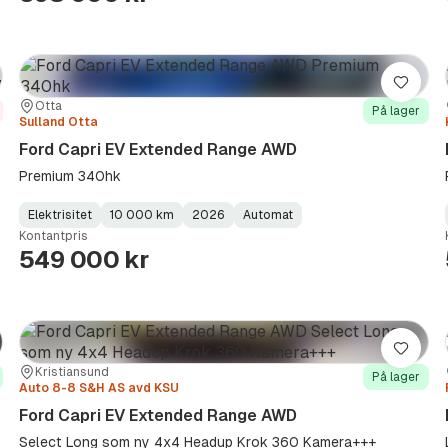
re
Lagre
Sted:
Forhandler:
Otta
På lager
Sulland Otta
Ford Capri EV Extended Range AWD
Premium 340hk
Elektrisitet
10 000 km
2026
Automat
Fuel
Kilometerstand
Model
Gearbox
:
Kontantpris
Type
Year
Type
:
:
:
549 000 kr
re
Lagre
Sted:
Forhandler:
Kristiansund
På lager
Auto 8-8 S&H AS avd KSU
Ford Capri EV Extended Range AWD
Select Long som ny 4x4 Headup Krok 360 Kamera+++