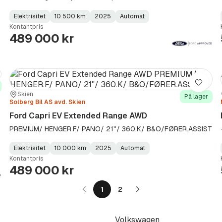
Elektrisitet
10 500 km
2025
Automat
Fuel
Kilometerstand
Model
Gearbox
:
Kontantpris
Type
Year
Type
:
:
:
489 000 kr
re
Lagre
Sted:
Forhandler:
Skien
På lager
Solberg Bil AS avd. Skien
Ford Capri EV Extended Range AWD
PREMIUM/ HENGER.F/ PANO/ 21''/ 360.K/ B&O/FØRER.ASSIST
Elektrisitet
10 000 km
2025
Automat
Fuel
Kilometerstand
Model
Gearbox
:
Kontantpris
Type
Year
Type
:
:
:
489 000 kr
1
2
Neste
side
Volkswagen