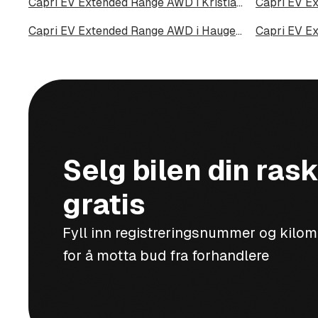
Capri EV Extended Range AWD i Kristiansund
Capri EV Extended Range AWD i Haugesund
Capri EV E
Selg bilen din rask
gratis
Fyll inn registreringsnummer og kilo
for å motta bud fra forhandlere