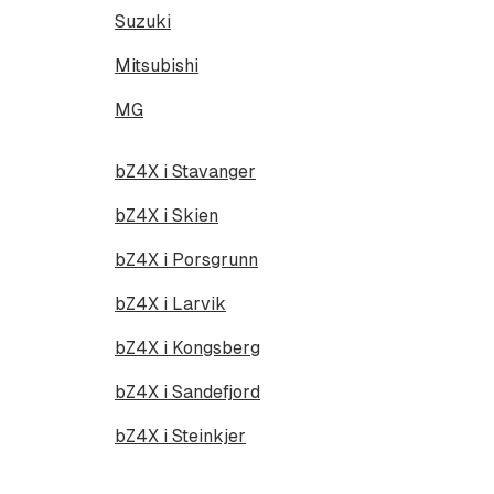
Suzuki
Mitsubishi
MG
bZ4X i Stavanger
bZ4X i Skien
bZ4X i Porsgrunn
bZ4X i Larvik
bZ4X i Kongsberg
bZ4X i Sandefjord
bZ4X i Steinkjer