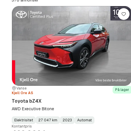
376 annonser
Lag
Sted:
Forhandler:
Vanse
På lager
Kjell Ore AS
Toyota bZ4X
AWD Executive Bitone
Elektrisitet
27 047 km
2023
Automat
Fuel
Kilometerstand
Model
Gearbox
:
Kontantpris
Type
Year
Type
:
:
: