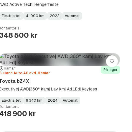
AWD Active Tech, Hengerfeste
Elektrisitet
41 000 km
2022
Automat
Fuel
Kilometerstand
Model
Gearbox
:
Type
Year
Type
:
:
:
Kontantpris
348 500 kr
Lagre
Sted:
Forhandler:
Hamar
På lager
Sulland Auto AS avd. Hamar
Toyota bZ4X
Executive| AWD|360° kam| Lav km| Ad.LEd| Keyless
Elektrisitet
9 340 km
2024
Automat
Fuel
Kilometerstand
Model
Gearbox
:
Kontantpris
Type
Year
Type
:
:
:
418 900 kr