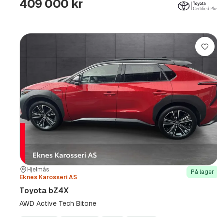
409 000 kr
Lag
Sted:
Forhandler:
Hjelmås
På lager
Eknes Karosseri AS
Toyota bZ4X
AWD Active Tech Bitone