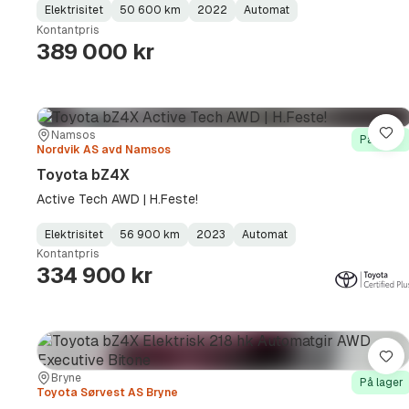
Elektrisitet
50 600 km
2022
Automat
Fuel
Kilometerstand
Model
Gearbox
:
Kontantpris
Type
Year
Type
:
:
:
389 000 kr
Sted:
Forhandler:
Namsos
Lag
På lager
Nordvik AS avd Namsos
Toyota bZ4X
Active Tech AWD | H.Feste!
Elektrisitet
56 900 km
2023
Automat
Fuel
Kilometerstand
Model
Gearbox
:
Kontantpris
Type
Year
Type
:
:
:
334 900 kr
Lag
Sted:
Forhandler:
Bryne
På lager
Toyota Sørvest AS Bryne