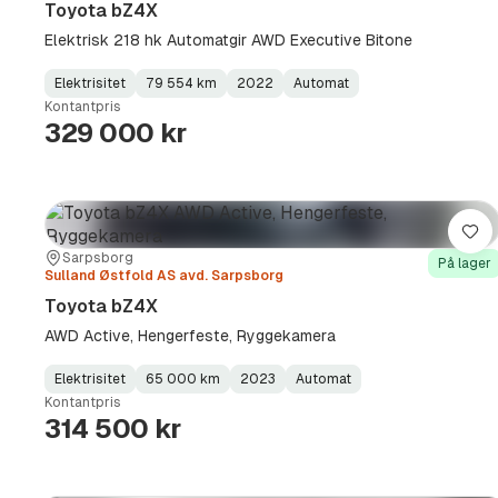
Toyota bZ4X
Elektrisk 218 hk Automatgir AWD Executive Bitone
Elektrisitet
79 554 km
2022
Automat
Fuel
Kilometerstand
Model
Gearbox
:
Kontantpris
Type
Year
Type
:
:
:
329 000 kr
Lag
Sted:
Forhandler:
Sarpsborg
På lager
Sulland Østfold AS avd. Sarpsborg
Toyota bZ4X
AWD Active, Hengerfeste, Ryggekamera
Elektrisitet
65 000 km
2023
Automat
Fuel
Kilometerstand
Model
Gearbox
:
Kontantpris
Type
Year
Type
:
:
:
314 500 kr