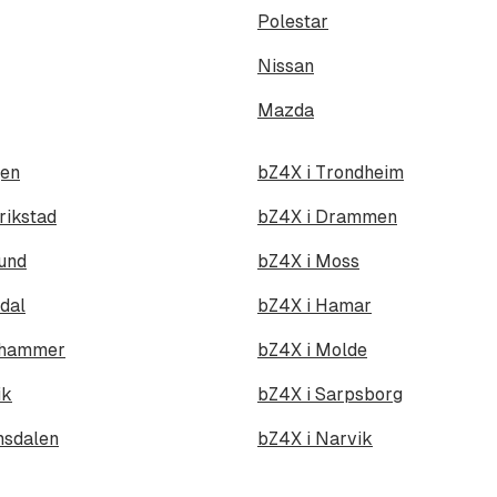
Polestar
Nissan
Mazda
gen
bZ4X i Trondheim
rikstad
bZ4X i Drammen
und
bZ4X i Moss
dal
bZ4X i Hamar
lehammer
bZ4X i Molde
ik
bZ4X i Sarpsborg
msdalen
bZ4X i Narvik