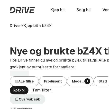
Hopp
til
Startside
Kjøp bil
Selg bil
Ver
hovedinnhold
Drive
Kjøp bil
bZ4X
Nye og brukte bZ4X ti
Hos Drive finner du nye og brukte bZ4X til salgs. Alle b
godkjent av autoriserte forhandlere.
Alle filtre
Produsent
Modell
Sted
1
Tøm filter
Fjern
bZ4X
aktivt
filter
Overvåk søk
bZ4X
(Modell)