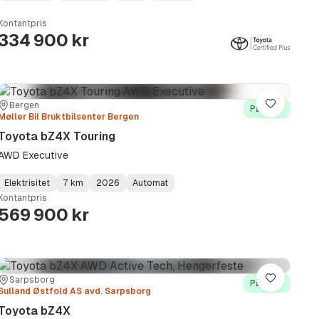
Type
Year
Type
:
:
:
Kontantpris
334 900 kr
Sted:
Forhandler:
Bergen
Lagre
På lager
Møller Bil Bruktbilsenter Bergen
Toyota bZ4X Touring
AWD Executive
Elektrisitet
7 km
2026
Automat
Fuel
Kilometerstand
Model
Gearbox
:
Kontantpris
Type
Year
Type
:
:
:
569 900 kr
Sted:
Forhandler:
Sarpsborg
Lagre
På lager
Sulland Østfold AS avd. Sarpsborg
Toyota bZ4X