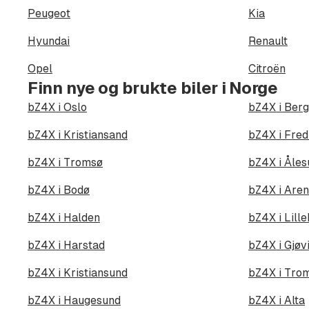
Peugeot
Kia
Hyundai
Renault
Opel
Citroën
Finn nye og brukte biler i Norge
bZ4X i Oslo
bZ4X i Ber
bZ4X i Kristiansand
bZ4X i Fred
bZ4X i Tromsø
bZ4X i Åles
bZ4X i Bodø
bZ4X i Aren
bZ4X i Halden
bZ4X i Lil
bZ4X i Harstad
bZ4X i Gjøv
bZ4X i Kristiansund
bZ4X i Tro
bZ4X i Haugesund
bZ4X i Alta