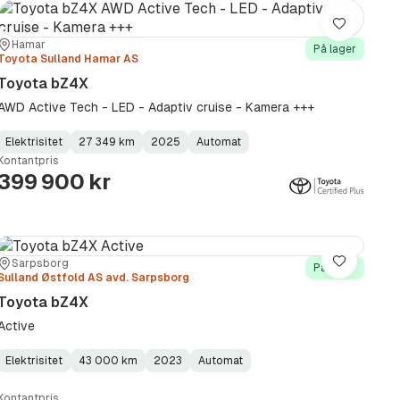
Lagre
Sted:
Forhandler:
Hamar
På lager
Toyota Sulland Hamar AS
Toyota bZ4X
AWD Active Tech - LED - Adaptiv cruise - Kamera +++
Elektrisitet
27 349 km
2025
Automat
Fuel
Kilometerstand
Model
Gearbox
:
Kontantpris
Type
Year
Type
:
:
:
399 900 kr
Sted:
Forhandler:
Sarpsborg
Lagre
På lager
Sulland Østfold AS avd. Sarpsborg
Toyota bZ4X
Active
Elektrisitet
43 000 km
2023
Automat
Fuel
Kilometerstand
Model
Gearbox
:
Type
Year
Type
:
:
:
Kontantpris