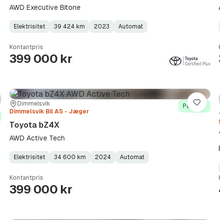
AWD Executive Bitone
Elektrisitet
39 424 km
2023
Automat
Fuel
Kilometerstand
Model
Gearbox
:
Type
Year
Type
:
:
:
Kontantpris
399 000 kr
Sted:
Forhandler:
Dimmelsvik
re
Lagre
På lager
Dimmelsvik Bil AS - Jæger
Toyota bZ4X
AWD Active Tech
Elektrisitet
34 600 km
2024
Automat
Fuel
Kilometerstand
Model
Gearbox
:
Type
Year
Type
:
:
:
Kontantpris
399 000 kr