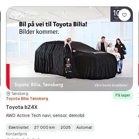
re
Lagre
Sted:
Forhandler:
Tønsberg
På lager
Toyota Bilia Tønsberg
Toyota bZ4X
AWD Active Tech navi, sensor, demobil
Elektrisitet
27 000 km
2025
Automat
Fuel
Kilometerstand
Model
Gearbox
:
Kontantpris
Type
Year
Type
:
:
: