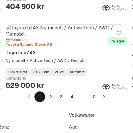
Type
Year
Type
:
:
:
404 900 kr
re
Lagre
Sted:
Forhandler:
Hunndalen
På lager
Toyota Sulland Gjøvik AS
Toyota bZ4X
Ny modell / Active Tech / AWD / Demobil
Elektrisitet
7 677 km
2025
Automat
Fuel
Kilometerstand
Model
Gearbox
:
Kontantpris
Type
Year
Type
:
:
:
529 000 kr
1
2
3
4
…
10
Neste
side
Volkswagen
Benz
Audi