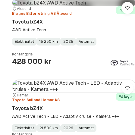
Sted:
Forhandler:
Ålesund
Lag
På lager
Brages Bilforretning AS Ålesund
Toyota bZ4X
AWD Active Tech
Elektrisitet
15 250 km
2025
Automat
Fuel
Kilometerstand
Model
Gearbox
:
Type
Year
Type
:
:
:
Kontantpris
428 000 kr
Lag
Sted:
Forhandler:
Hamar
På lager
Toyota Sulland Hamar AS
Toyota bZ4X
AWD Active Tech - LED - Adaptiv cruise - Kamera +++
Elektrisitet
21 502 km
2026
Automat
Fuel
Kilometerstand
Model
Gearbox
:
Kontantpris