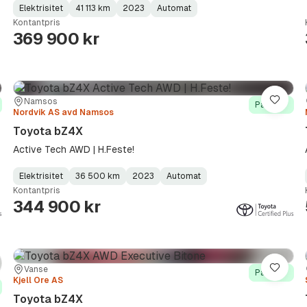
Elektrisitet
41 113 km
2023
Automat
Fuel
Kilometerstand
Model
Gearbox
:
Kontantpris
Type
Year
Type
:
:
:
369 900 kr
Sted:
Forhandler:
Namsos
re
Lagre
På lager
Nordvik AS avd Namsos
Toyota bZ4X
Active Tech AWD | H.Feste!
Elektrisitet
36 500 km
2023
Automat
Fuel
Kilometerstand
Model
Gearbox
:
Kontantpris
Type
Year
Type
:
:
:
344 900 kr
Sted:
Forhandler:
Vanse
re
Lagre
På lager
Kjell Ore AS
Toyota bZ4X