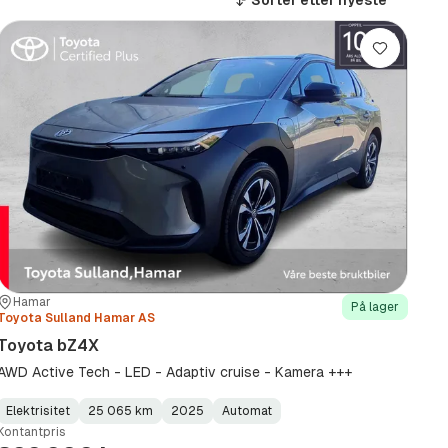
Sorter etter
nyeste
Lagre
Sted:
Forhandler:
Hamar
På lager
Toyota Sulland Hamar AS
Toyota bZ4X
AWD Active Tech - LED - Adaptiv cruise - Kamera +++
Elektrisitet
25 065 km
2025
Automat
Fuel
Kilometerstand
Model
Gearbox
:
Kontantpris
Type
Year
Type
:
:
: