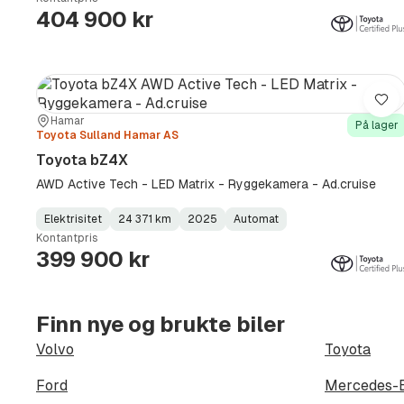
Type
Year
Type
:
:
:
404 900 kr
Lag
Sted:
Forhandler:
Hamar
På lager
Toyota Sulland Hamar AS
Toyota bZ4X
AWD Active Tech - LED Matrix - Ryggekamera - Ad.cruise
Elektrisitet
24 371 km
2025
Automat
Fuel
Kilometerstand
Model
Gearbox
:
Kontantpris
Type
Year
Type
:
:
:
399 900 kr
Finn nye og brukte biler
Volvo
Toyota
Ford
Mercedes-