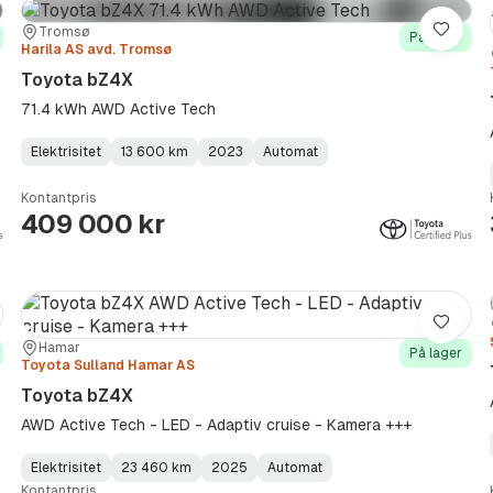
Sted:
Forhandler:
Tromsø
re
Lagre
På lager
Harila AS avd. Tromsø
Toyota bZ4X
71.4 kWh AWD Active Tech
Elektrisitet
13 600 km
2023
Automat
Fuel
Kilometerstand
Model
Gearbox
:
Type
Year
Type
:
:
:
Kontantpris
409 000 kr
re
Lagre
Sted:
Forhandler:
Hamar
På lager
Toyota Sulland Hamar AS
Toyota bZ4X
AWD Active Tech - LED - Adaptiv cruise - Kamera +++
Elektrisitet
23 460 km
2025
Automat
Fuel
Kilometerstand
Model
Gearbox
:
Kontantpris