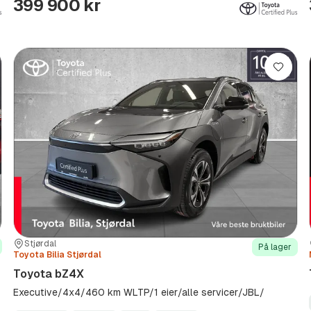
399 900 kr
re
Lagre
Sted:
Forhandler:
Stjørdal
På lager
Toyota Bilia Stjørdal
Toyota bZ4X
Executive/4x4/460 km WLTP/1 eier/alle servicer/JBL/