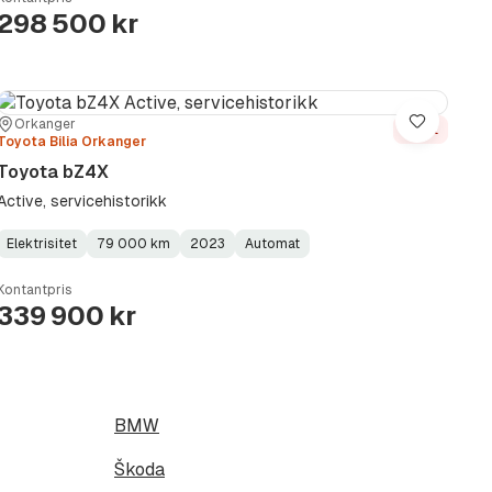
298 500 kr
Sted:
Forhandler:
Orkanger
Lagre
Solgt
Toyota Bilia Orkanger
Toyota bZ4X
Active, servicehistorikk
Elektrisitet
79 000 km
2023
Automat
Fuel
Kilometerstand
Model
Gearbox
:
Type
Year
Type
:
:
:
Kontantpris
339 900 kr
BMW
Škoda