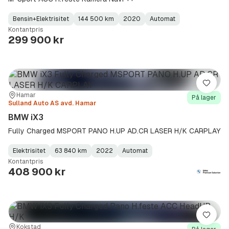
Bensin+Elektrisitet
144 500 km
2020
Automat
Fuel
Kilometerstand
Model
Gearbox
:
Kontantpris
Type
Year
Type
:
:
:
299 900 kr
Lagre
Sted:
Forhandler:
Hamar
På lager
Sulland Auto AS avd. Hamar
BMW iX3
Fully Charged MSPORT PANO H.UP AD.CR LASER H/K CARPLAY
Elektrisitet
63 840 km
2022
Automat
Fuel
Kilometerstand
Model
Gearbox
:
Kontantpris
Type
Year
Type
:
:
:
408 900 kr
Lagre
Sted:
Forhandler:
Kokstad