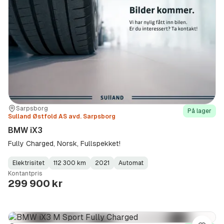
Sted:
Forhandler:
Sarpsborg
På lager
Sulland Østfold AS avd. Sarpsborg
BMW iX3
Fully Charged, Norsk, Fullspekket!
Elektrisitet
112 300 km
2021
Automat
Fuel
Kilometerstand
Model
Gearbox
:
Kontantpris
Type
Year
Type
:
:
:
299 900 kr