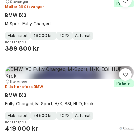
Sted:
Forhandler:
Stavanger
Lagre
På lager
Møller Bil Stavanger
BMW iX3
M Sport Fully Charged
Elektrisitet
48 000 km
2022
Automat
Fuel
Kilometerstand
Model
Gearbox
:
Kontantpris
Type
Year
Type
:
:
:
389 800 kr
Lagre
Sted:
Forhandler:
Hønefoss
På lager
Bilia Hønefoss BMW
BMW iX3
Fully Charged, M-Sport, H/K, BSI, HUD, Krok
Elektrisitet
54 500 km
2022
Automat
Fuel
Kilometerstand
Model
Gearbox
:
Kontantpris
Type
Year
Type
:
:
:
419 000 kr