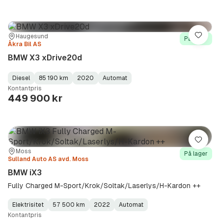
Sted:
Forhandler:
Haugesund
Lagre
På lager
Åkra Bil AS
BMW X3 xDrive20d
Diesel
85 190 km
2020
Automat
Fuel
Kilometerstand
Model
Gearbox
:
Kontantpris
Type
Year
Type
:
:
:
449 900 kr
Lagre
Sted:
Forhandler:
Moss
På lager
Sulland Auto AS avd. Moss
BMW iX3
Fully Charged M-Sport/Krok/Soltak/Laserlys/H-Kardon ++
Elektrisitet
57 500 km
2022
Automat
Fuel
Kilometerstand
Model
Gearbox
:
Kontantpris
Type
Year
Type
:
:
: