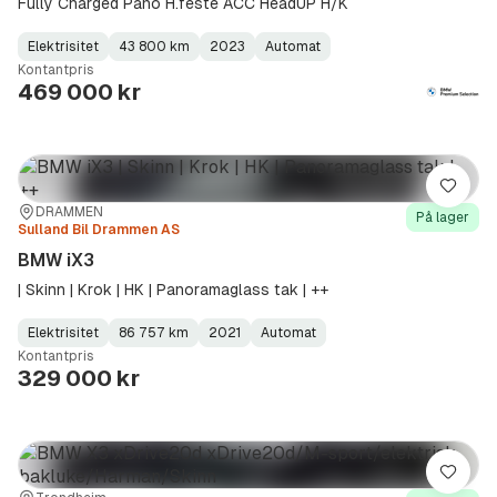
Fully Charged Pano H.feste ACC HeadUP H/K
Elektrisitet
43 800 km
2023
Automat
Fuel
Kilometerstand
Model
Gearbox
:
Kontantpris
Type
Year
Type
:
:
:
469 000 kr
Lagre
Sted:
Forhandler:
DRAMMEN
På lager
Sulland Bil Drammen AS
BMW iX3
| Skinn | Krok | HK | Panoramaglass tak | ++
Elektrisitet
86 757 km
2021
Automat
Fuel
Kilometerstand
Model
Gearbox
:
Kontantpris
Type
Year
Type
:
:
:
329 000 kr
Lagre