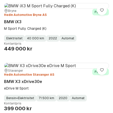
Sted:
Forhandler:
Bryne
Lagre
På lager
Hedin Automotive Bryne AS
BMW iX3
M Sport Fully Charged (K)
Elektrisitet
40 000 km
2022
Automat
Fuel
Kilometerstand
Model
Gearbox
:
Kontantpris
Type
Year
Type
:
:
:
449 000 kr
Sted:
Forhandler:
Stavanger
Lagre
På lager
Hedin Automotive Stavanger AS
BMW X3 xDrive30e
eDrive M Sport
Bensin+Elektrisitet
71 500 km
2020
Automat
Fuel
Kilometerstand
Model
Gearbox
:
Kontantpris
Type
Year
Type
:
:
:
399 000 kr