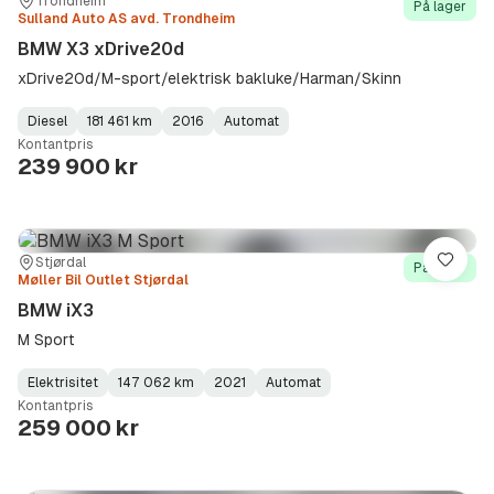
Sted:
Forhandler:
Trondheim
På lager
Sulland Auto AS avd. Trondheim
BMW X3 xDrive20d
xDrive20d/M-sport/elektrisk bakluke/Harman/Skinn
Diesel
181 461 km
2016
Automat
Fuel
Kilometerstand
Model
Gearbox
:
Kontantpris
Type
Year
Type
:
:
:
239 900 kr
Sted:
Forhandler:
Stjørdal
Lagre
På lager
Møller Bil Outlet Stjørdal
BMW iX3
M Sport
Elektrisitet
147 062 km
2021
Automat
Fuel
Kilometerstand
Model
Gearbox
:
Kontantpris
Type
Year
Type
:
:
:
259 000 kr