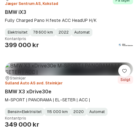
På lager
Jæger Sentrum AS, Kokstad
BMW iX3
Fully Charged Pano H.feste ACC HeadUP H/K
Elektrisitet
78 600 km
2022
Automat
Fuel
Kilometerstand
Model
Gearbox
:
Kontantpris
Type
Year
Type
:
:
:
399 000 kr
Lagre
Sted:
Forhandler:
Steinkjer
Solgt
Sulland Auto AS avd. Steinkjer
BMW X3 xDrive30e
M-SPORT | PANORAMA | EL-SETER | ACC |
Bensin+Elektrisitet
115 000 km
2020
Automat
Fuel
Kilometerstand
Model
Gearbox
:
Kontantpris
Type
Year
Type
:
:
:
349 000 kr