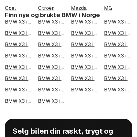
Opel
Citroën
Mazda
MG
Finn nye og brukte BMW i Norge
BMW X3 i Oslo
BMW X3 i Bergen
BMW X3 i Trondheim
BMW X3 i Stavanger
BMW X3 i Kristiansand
BMW X3 i Fredrikstad
BMW X3 i Drammen
BMW X3 i Skien
BMW X3 i Tromsø
BMW X3 i Ålesund
BMW X3 i Moss
BMW X3 i Porsgrunn
BMW X3 i Bodø
BMW X3 i Arendal
BMW X3 i Hamar
BMW X3 i Larvik
BMW X3 i Halden
BMW X3 i Lillehammer
BMW X3 i Molde
BMW X3 i Kongsberg
BMW X3 i Harstad
BMW X3 i Gjøvik
BMW X3 i Sarpsborg
BMW X3 i Sandefjord
BMW X3 i Kristiansund
BMW X3 i Tromsdalen
BMW X3 i Narvik
BMW X3 i Steinkjer
BMW X3 i Haugesund
BMW X3 i Alta
Selg bilen din raskt, trygt og