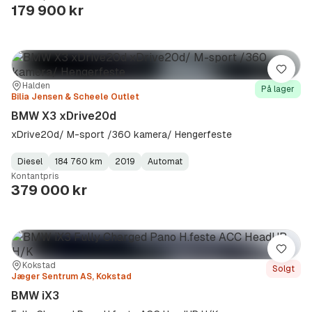
Type
Year
Type
:
:
:
179 900 kr
Lagre
Sted:
Forhandler:
Halden
På lager
Bilia Jensen & Scheele Outlet
BMW X3 xDrive20d
xDrive20d/ M-sport /360 kamera/ Hengerfeste
Diesel
184 760 km
2019
Automat
Fuel
Kilometerstand
Model
Gearbox
:
Kontantpris
Type
Year
Type
:
:
:
379 000 kr
Lagre
Sted:
Forhandler:
Kokstad
Solgt
Jæger Sentrum AS, Kokstad
BMW iX3