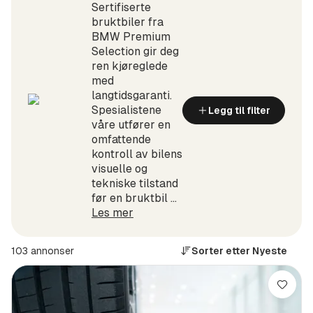
Sertifiserte
bruktbiler fra
BMW Premium
Selection gir deg
ren kjøreglede
med
langtidsgaranti.
Spesialistene
Legg til filter
våre utfører en
omfattende
kontroll av bilens
visuelle og
tekniske tilstand
før en bruktbil ...
Les mer
103 annonser
Sorter etter
Nyeste
Lagre