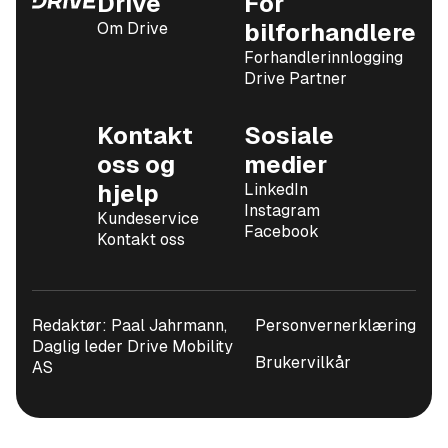
Drive
For
Om Drive
bilforhandlere
Forhandlerinnlogging
Drive Partner
Kontakt
Sosiale
oss og
medier
hjelp
LinkedIn
Instagram
Kundeservice
Facebook
Kontakt oss
Redaktør: Paal Jahrmann,
Personvernerklæring
Daglig leder Drive Mobility
Brukervilkår
AS