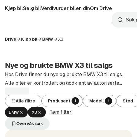
Hopp
Kjøp bil
Selg bil
Verdivurder bilen din
Om Drive
til
Opprett
hovedinnhold
Startside
Søk
konto
Drive
Kjøp bil
BMW
X3
Nye og brukte BMW X3 til salgs
Hos Drive finner du nye og brukte BMW X3 til salgs.
Alle biler er kontrollert og godkjent av autoriserte
forhandlere.
Alle filtre
Produsent
Modell
Sted
1
1
Tøm filter
Fjern
Fjern
BMW
X3
aktivt
aktivt
filter
filter
Overvåk søk
BMW
X3
(Produsent)
(Modell)