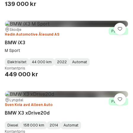
Type
Year
Type
:
:
:
139 000 kr
Sted:
Forhandler:
Skodje
Lagre
På lager
Hedin Automotive Ålesund AS
BMW iX3
M Sport
Elektrisitet
44 000 km
2022
Automat
Fuel
Kilometerstand
Model
Gearbox
:
Kontantpris
Type
Year
Type
:
:
:
449 000 kr
Sted:
Forhandler:
Lyngdal
Lagre
På lager
Sven Kvia avd Alleen Auto
BMW X3 xDrive20d
Diesel
158 000 km
2014
Automat
Fuel
Kilometerstand
Model
Gearbox
:
Kontantpris