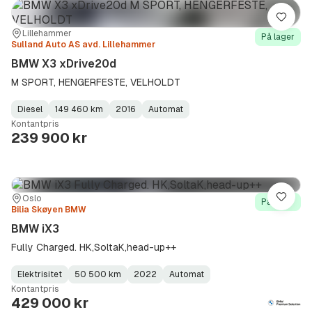
Lagre
Sted:
Forhandler:
Lillehammer
På lager
Sulland Auto AS avd. Lillehammer
BMW X3 xDrive20d
M SPORT, HENGERFESTE, VELHOLDT
Diesel
149 460 km
2016
Automat
Fuel
Kilometerstand
Model
Gearbox
:
Kontantpris
Type
Year
Type
:
:
:
239 900 kr
Sted:
Forhandler:
Oslo
Lagre
På lager
Bilia Skøyen BMW
BMW iX3
Fully Charged. HK,SoltaK,head-up++
Elektrisitet
50 500 km
2022
Automat
Fuel
Kilometerstand
Model
Gearbox
:
Kontantpris
Type
Year
Type
:
:
:
429 000 kr