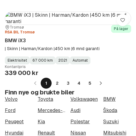
Lagre
Sted:
Forhandler:
Tromsø
På lager
RSA BIL Tromsø
BMW iX3
| Skinn | Harman/Kardon |450 km |6 mnd garanti
Elektrisitet
67 000 km
2021
Automat
Fuel
Kilometerstand
Model
Gearbox
:
Kontantpris
Type
Year
Type
:
:
:
339 000 kr
1
2
3
4
5
Neste
Finn nye og brukte biler
side
Volvo
Toyota
Volkswagen
BMW
Ford
Mercedes-Benz
Audi
Škoda
Peugeot
Kia
Polestar
Suzuki
Hyundai
Renault
Nissan
Mitsubishi