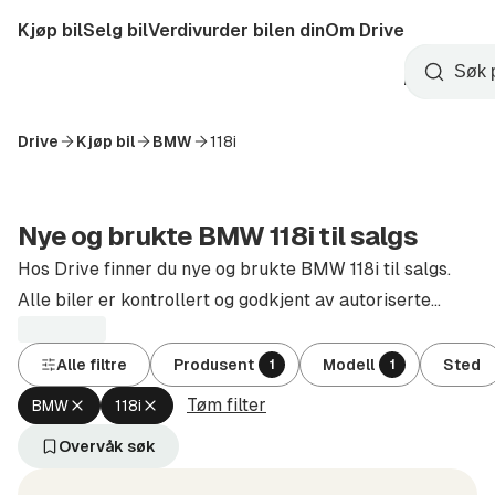
Hopp
Kjøp bil
Selg bil
Verdivurder bilen din
Om Drive
til
Opprett
hovedinnhold
Startside
Søk
konto
Drive
Kjøp bil
BMW
118i
Nye og brukte BMW 118i til salgs
Hos Drive finner du nye og brukte BMW 118i til salgs.
Alle biler er kontrollert og godkjent av autoriserte
forhandlere.
Alle filtre
Produsent
Modell
Sted
1
1
Tøm filter
Fjern
Fjern
BMW
118i
aktivt
aktivt
filter
filter
Overvåk søk
BMW
118i
(Produsent)
(Modell)