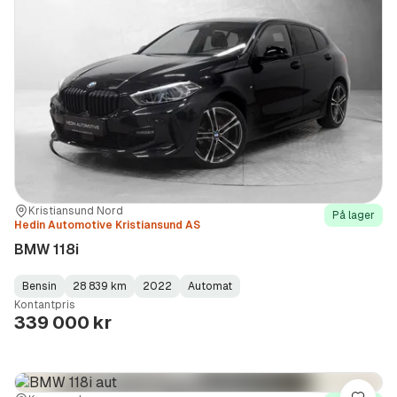
Sted:
Forhandler:
Kristiansund Nord
På lager
Hedin Automotive Kristiansund AS
BMW 118i
Bensin
28 839 km
2022
Automat
Fuel
Kilometerstand
Model
Gearbox
:
Kontantpris
Type
Year
Type
:
:
:
339 000 kr