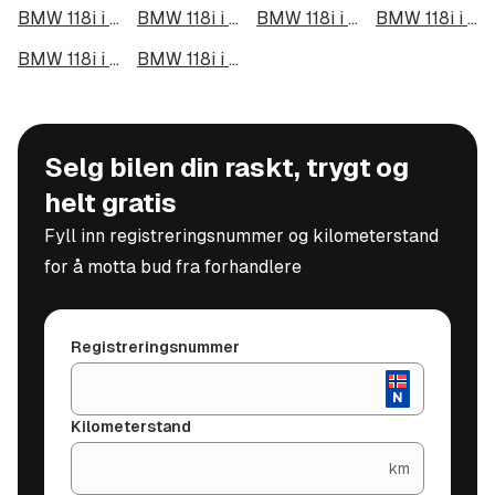
BMW 118i i Kristiansund
BMW 118i i Tromsdalen
BMW 118i i Narvik
BMW 118i i Steinkjer
BMW 118i i Haugesund
BMW 118i i Alta
Selg bilen din raskt, trygt og
helt gratis
Fyll inn registreringsnummer og kilometerstand
for å motta bud fra forhandlere
Registreringsnummer
Kilometerstand
km