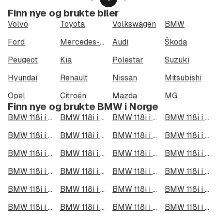
Finn nye og brukte biler
Volvo
Toyota
Volkswagen
BMW
Ford
Mercedes-Benz
Audi
Škoda
Peugeot
Kia
Polestar
Suzuki
Hyundai
Renault
Nissan
Mitsubishi
Opel
Citroën
Mazda
MG
Finn nye og brukte BMW i Norge
BMW 118i i Oslo
BMW 118i i Bergen
BMW 118i i Trondheim
BMW 118i i Stavanger
BMW 118i i Kristiansand
BMW 118i i Fredrikstad
BMW 118i i Drammen
BMW 118i i Skien
BMW 118i i Tromsø
BMW 118i i Ålesund
BMW 118i i Moss
BMW 118i i Porsgrunn
BMW 118i i Bodø
BMW 118i i Arendal
BMW 118i i Hamar
BMW 118i i Larvik
BMW 118i i Halden
BMW 118i i Lillehammer
BMW 118i i Molde
BMW 118i i Kongsberg
BMW 118i i Harstad
BMW 118i i Gjøvik
BMW 118i i Sarpsborg
BMW 118i i Sandefjord