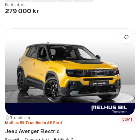
Fuel
Kilometerstand
Model
Gearbox
:
Kontantpris
Type
Year
Type
:
:
:
279 000 kr
Lagre
Sted:
Forhandler:
Trondheim
Solgt
Melhus Bil Trondheim AS Ford
Jeep Avenger Electric
Summit - Topputstyrt - Fri Frakt*