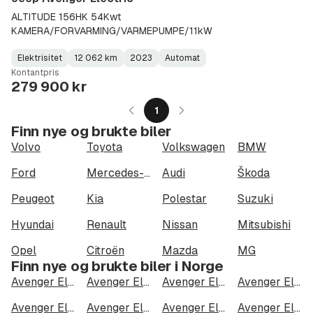
ALTITUDE 156HK 54Kwt
KAMERA/FORVARMING/VARMEPUMPE/11kW
Elektrisitet
12 062 km
2023
Automat
Fuel
Kilometerstand
Model
Gearbox
:
Kontantpris
Type
Year
Type
:
:
:
279 900 kr
1
Finn nye og brukte biler
Volvo
Toyota
Volkswagen
BMW
Ford
Mercedes-Benz
Audi
Škoda
Peugeot
Kia
Polestar
Suzuki
Hyundai
Renault
Nissan
Mitsubishi
Opel
Citroën
Mazda
MG
Finn nye og brukte biler i Norge
Avenger Electric i Oslo
Avenger Electric i Bergen
Avenger Electric i Trondheim
Avenger Electric i Stavanger
Avenger Electric i Kristiansand
Avenger Electric i Fredrikstad
Avenger Electric i Drammen
Avenger Electric i Skien