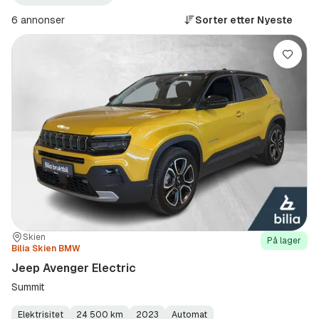
Avenger
Electric
6 annonser
Sorter etter
Nyeste
(Modell)
Lagre
Sted:
Forhandler:
Skien
På lager
Bilia Skien BMW
Jeep Avenger Electric
Summit
Elektrisitet
24 500 km
2023
Automat