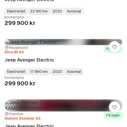
Elektrisitet
22 190 km
2023
Automat
Fuel
Kilometerstand
Model
Gearbox
:
Kontantpris
Type
Year
Type
:
:
:
299 900 kr
Sted:
Forhandler:
Haugesund
Lagre
På lager
Åkra Bil AS
Jeep Avenger Electric
Elektrisitet
17 990 km
2023
Automat
Fuel
Kilometerstand
Model
Gearbox
:
Kontantpris
Type
Year
Type
:
:
:
299 900 kr
Lagre
Sted:
Forhandler:
Steinkjer
På lager
Slatlem Steinkjer AS
Jeep Avenger Electric