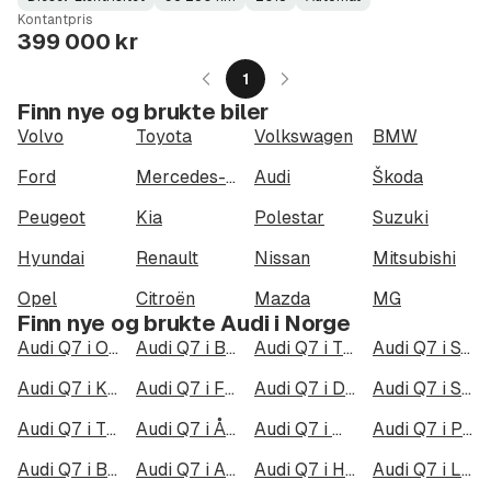
Fuel
Kilometerstand
Model
Gearbox
:
Kontantpris
Type
Year
Type
:
:
:
399 000 kr
1
Finn nye og brukte biler
Volvo
Toyota
Volkswagen
BMW
Ford
Mercedes-Benz
Audi
Škoda
Peugeot
Kia
Polestar
Suzuki
Hyundai
Renault
Nissan
Mitsubishi
Opel
Citroën
Mazda
MG
Finn nye og brukte Audi i Norge
Audi Q7 i Oslo
Audi Q7 i Bergen
Audi Q7 i Trondheim
Audi Q7 i Stavanger
Audi Q7 i Kristiansand
Audi Q7 i Fredrikstad
Audi Q7 i Drammen
Audi Q7 i Skien
Audi Q7 i Tromsø
Audi Q7 i Ålesund
Audi Q7 i Moss
Audi Q7 i Porsgrunn
Audi Q7 i Bodø
Audi Q7 i Arendal
Audi Q7 i Hamar
Audi Q7 i Larvik