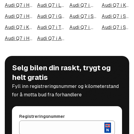
Audi Q7 i Halden
Audi Q7 i Lillehammer
Audi Q7 i Molde
Audi Q7 i Kongsberg
Audi Q7 i Harstad
Audi Q7 i Gjøvik
Audi Q7 i Sarpsborg
Audi Q7 i Sandefjord
Audi Q7 i Kristiansund
Audi Q7 i Tromsdalen
Audi Q7 i Narvik
Audi Q7 i Steinkjer
Audi Q7 i Haugesund
Audi Q7 i Alta
Selg bilen din raskt, trygt og
helt gratis
Fyll inn registreringsnummer og kilometerstand
for å motta bud fra forhandlere
Registreringsnummer