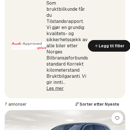
Som
bruktbilkunde får
du
Tilstandsrapport.
Vi gjør en grundig
kvalitets-­ og
sikkerhetssjekk av
alle biler etter
Legg til filter
Norges
Bilbransjeforbunds
standard Korrekt
kilometerstand
Bruktbilgaranti. Vi
gir innti...
Les mer
7 annonser
Sorter etter
Nyeste
Lagre