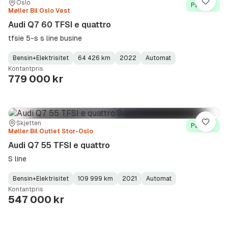
Sted:
Forhandler:
Oslo
Lagre
På lager
Møller Bil Oslo Vest
Audi Q7 60 TFSI e quattro
tfsie 5-s s line busine
Bensin+Elektrisitet
64 426 km
2022
Automat
Fuel
Kilometerstand
Model
Gearbox
:
Kontantpris
Type
Year
Type
:
:
:
779 000 kr
Sted:
Forhandler:
Skjetten
Lagre
På lager
Møller Bil Outlet Stor-Oslo
Audi Q7 55 TFSI e quattro
S line
Bensin+Elektrisitet
109 999 km
2021
Automat
Fuel
Kilometerstand
Model
Gearbox
:
Kontantpris
Type
Year
Type
:
:
:
547 000 kr