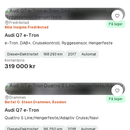
Lagre
Sted:
Forhandler:
Fredrikstad
På lager
Bilia Insignia Fredrikstad
Audi Q7 e-Tron
e-Tron. DAB+, Cruisekontroll, Ryggesensor, Hengerfeste
Diesel+Elektrisitet
168 293 km
2017
Automat
Fuel
Kilometerstand
Model
Gearbox
:
Kontantpris
Type
Year
Type
:
:
:
319 000 kr
Lagre
Sted:
Forhandler:
Drammen
På lager
Bertel O. Steen Drammen, Åssiden
Audi Q7 e-Tron
Quattro S Line/Hengerfeste/Adaptiv Cruise/Navi
Diesel+Elektrisitet
96 250 km
2018
Automat