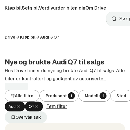
Hopp
Kjøp bil
Selg bil
Verdivurder bilen din
Om Drive
til
Opprett
hovedinnhold
Startside
Søk
konto
Drive
Kjøp bil
Audi
Q7
Nye og brukte Audi Q7 til salgs
Hos Drive finner du nye og brukte Audi Q7 til salgs. Alle
biler er kontrollert og godkjent av autoriserte
forhandlere.
Alle filtre
Produsent
Modell
Sted
1
1
Tøm filter
Fjern
Fjern
Audi
Q7
aktivt
aktivt
filter
filter
Overvåk søk
Audi
Q7
(Produsent)
(Modell)