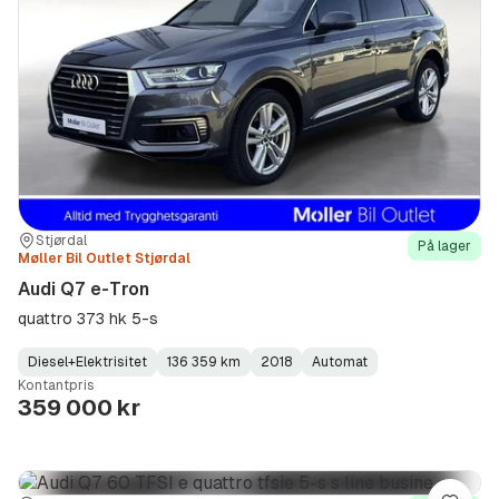
Sted:
Forhandler:
Stjørdal
På lager
Møller Bil Outlet Stjørdal
Audi Q7 e-Tron
quattro 373 hk 5-s
Diesel+Elektrisitet
136 359 km
2018
Automat
Fuel
Kilometerstand
Model
Gearbox
:
Kontantpris
Type
Year
Type
:
:
:
359 000 kr