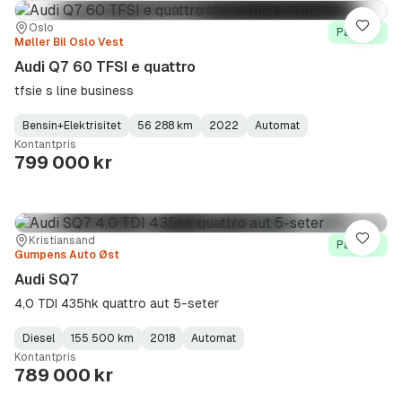
Sted:
Forhandler:
Oslo
Lagre
På lager
Møller Bil Oslo Vest
Audi Q7 60 TFSI e quattro
tfsie s line business
Bensin+Elektrisitet
56 288 km
2022
Automat
Fuel
Kilometerstand
Model
Gearbox
:
Kontantpris
Type
Year
Type
:
:
:
799 000 kr
Sted:
Forhandler:
Kristiansand
Lagre
På lager
Gumpens Auto Øst
Audi SQ7
4,0 TDI 435hk quattro aut 5-seter
Diesel
155 500 km
2018
Automat
Fuel
Kilometerstand
Model
Gearbox
:
Kontantpris
Type
Year
Type
:
:
:
789 000 kr