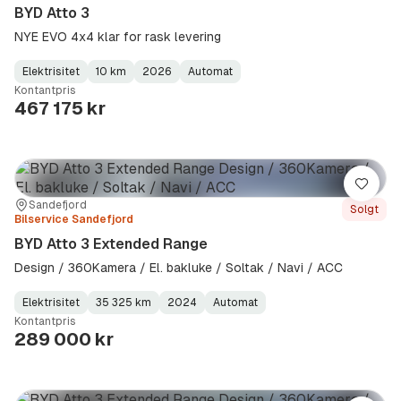
BYD Atto 3
NYE EVO 4x4 klar for rask levering
Elektrisitet
10 km
2026
Automat
Fuel
Kilometerstand
Model
Gearbox
:
Kontantpris
Type
Year
Type
:
:
:
467 175 kr
Lagre
Sted:
Forhandler:
Sandefjord
Solgt
Bilservice Sandefjord
BYD Atto 3 Extended Range
Design / 360Kamera / El. bakluke / Soltak / Navi / ACC
Elektrisitet
35 325 km
2024
Automat
Fuel
Kilometerstand
Model
Gearbox
:
Kontantpris
Type
Year
Type
:
:
:
289 000 kr