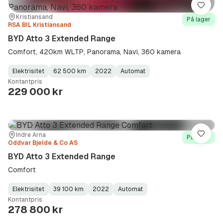
Lagre
Sted:
Forhandler:
Kristiansand
På lager
RSA BIL Kristiansand
BYD Atto 3 Extended Range
Comfort, 420km WLTP, Panorama, Navi, 360 kamera
Elektrisitet
62 500 km
2022
Automat
Fuel
Kilometerstand
Model
Gearbox
:
Kontantpris
Type
Year
Type
:
:
:
229 000 kr
Sted:
Forhandler:
Indre Arna
Lagre
På lager
Oddvar Bjelde & Co AS
BYD Atto 3 Extended Range
Comfort
Elektrisitet
39 100 km
2022
Automat
Fuel
Kilometerstand
Model
Gearbox
:
Kontantpris
Type
Year
Type
:
:
:
278 800 kr