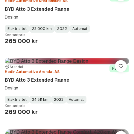
Hedin Automotive Kristiansund AS
BYD Atto 3 Extended Range
Design
Elektrisitet
23 000 km
2022
Automat
Fuel
Kilometerstand
Model
Gearbox
:
Kontantpris
Type
Year
Type
:
:
:
265 000 kr
Sted:
Forhandler:
Arendal
Lagre
På lager
Hedin Automotive Arendal AS
BYD Atto 3 Extended Range
Design
Elektrisitet
34 511 km
2023
Automat
Fuel
Kilometerstand
Model
Gearbox
:
Kontantpris
Type
Year
Type
:
:
:
269 000 kr