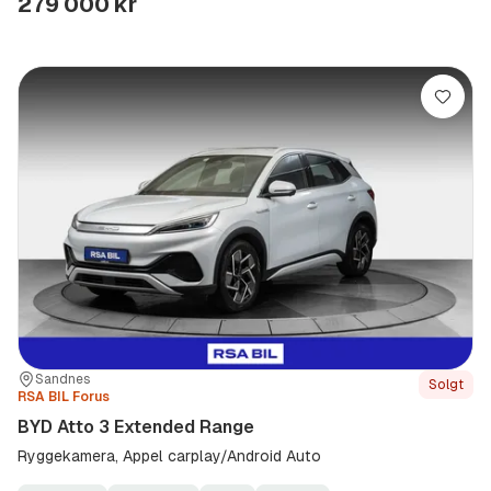
279 000 kr
Lagre
Sted:
Forhandler:
Sandnes
Solgt
RSA BIL Forus
BYD Atto 3 Extended Range
Ryggekamera, Appel carplay/Android Auto