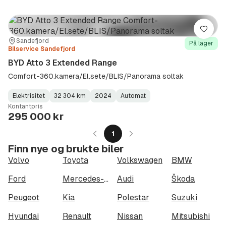
Lagre
Sted:
Forhandler:
Sandefjord
På lager
Bilservice Sandefjord
BYD Atto 3 Extended Range
Comfort-360.kamera/El.sete/BLIS/Panorama soltak
Elektrisitet
32 304 km
2024
Automat
Fuel
Kilometerstand
Model
Gearbox
:
Kontantpris
Type
Year
Type
:
:
:
295 000 kr
1
Finn nye og brukte biler
Volvo
Toyota
Volkswagen
BMW
Ford
Mercedes-Benz
Audi
Škoda
Peugeot
Kia
Polestar
Suzuki
Hyundai
Renault
Nissan
Mitsubishi