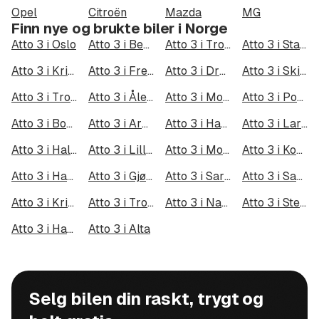
Opel
Citroën
Mazda
MG
Finn nye og brukte biler i Norge
Atto 3 i Oslo
Atto 3 i Bergen
Atto 3 i Trondheim
Atto 3 i Stavanger
Atto 3 i Kristiansand
Atto 3 i Fredrikstad
Atto 3 i Drammen
Atto 3 i Skien
Atto 3 i Tromsø
Atto 3 i Ålesund
Atto 3 i Moss
Atto 3 i Porsgrunn
Atto 3 i Bodø
Atto 3 i Arendal
Atto 3 i Hamar
Atto 3 i Larvik
Atto 3 i Halden
Atto 3 i Lillehammer
Atto 3 i Molde
Atto 3 i Kongsberg
Atto 3 i Harstad
Atto 3 i Gjøvik
Atto 3 i Sarpsborg
Atto 3 i Sandefjord
Atto 3 i Kristiansund
Atto 3 i Tromsdalen
Atto 3 i Narvik
Atto 3 i Steinkjer
Atto 3 i Haugesund
Atto 3 i Alta
Selg bilen din raskt, trygt og