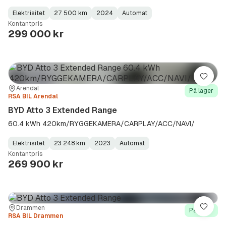
Elektrisitet
27 500 km
2024
Automat
Fuel
Kilometerstand
Model
Gearbox
:
Kontantpris
Type
Year
Type
:
:
:
299 000 kr
Lagre
Sted:
Forhandler:
Arendal
På lager
RSA BIL Arendal
BYD Atto 3 Extended Range
60.4 kWh 420km/RYGGEKAMERA/CARPLAY/ACC/NAVI/
Elektrisitet
23 248 km
2023
Automat
Fuel
Kilometerstand
Model
Gearbox
:
Kontantpris
Type
Year
Type
:
:
:
269 900 kr
Sted:
Forhandler:
Drammen
Lagre
På lager
RSA BIL Drammen