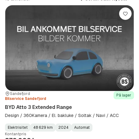
(Modell)
Lagre
Sted:
Forhandler:
Sandefjord
På lager
Bilservice Sandefjord
BYD Atto 3 Extended Range
Design / 360Kamera / El. bakluke / Soltak / Navi / ACC
Elektrisitet
48 629 km
2024
Automat
Fuel
Kilometerstand
Model
Gearbox
:
Kontantpris
Type
Year
Type
:
:
: