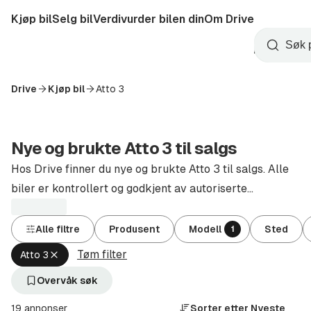
Hopp
Kjøp bil
Selg bil
Verdivurder bilen din
Om Drive
til
Opprett
hovedinnhold
Startside
Søk
konto
Drive
Kjøp bil
Atto 3
Nye og brukte Atto 3 til salgs
Hos Drive finner du nye og brukte Atto 3 til salgs. Alle
biler er kontrollert og godkjent av autoriserte
forhandlere.
Alle filtre
Produsent
Modell
Sted
1
Tøm filter
Fjern
Atto 3
aktivt
filter
Overvåk søk
Atto
3
19 annonser
Sorter etter
Nyeste