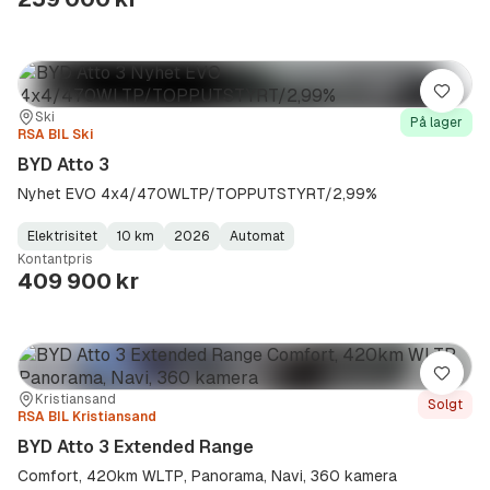
Lagre
Sted:
Forhandler:
Ski
På lager
RSA BIL Ski
BYD Atto 3
Nyhet EVO 4x4/470WLTP/TOPPUTSTYRT/2,99%
Elektrisitet
10 km
2026
Automat
Fuel
Kilometerstand
Model
Gearbox
:
Kontantpris
Type
Year
Type
:
:
:
409 900 kr
Lagre
Sted:
Forhandler:
Kristiansand
Solgt
RSA BIL Kristiansand
BYD Atto 3 Extended Range
Comfort, 420km WLTP, Panorama, Navi, 360 kamera