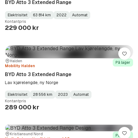
BYD Atto 3 Extended Range
Elektrisitet
63 814 km
2022
Automat
Fuel
Kilometerstand
Model
Gearbox
:
Kontantpris
Type
Year
Type
:
:
:
229 000 kr
Lagre
Sted:
Forhandler:
Halden
På lager
Mobility Halden
BYD Atto 3 Extended Range
Lav kjørelengde, ny Norge
Elektrisitet
28 556 km
2023
Automat
Fuel
Kilometerstand
Model
Gearbox
:
Kontantpris
Type
Year
Type
:
:
:
289 000 kr
Sted:
Forhandler:
Kristiansund Nord
Lagre
På lager