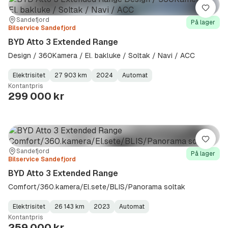
Lagre
Sted:
Forhandler:
Sandefjord
På lager
Bilservice Sandefjord
BYD Atto 3 Extended Range
Design / 360Kamera / El. bakluke / Soltak / Navi / ACC
Elektrisitet
27 903 km
2024
Automat
Fuel
Kilometerstand
Model
Gearbox
:
Kontantpris
Type
Year
Type
:
:
:
299 000 kr
Lagre
Sted:
Forhandler:
Sandefjord
På lager
Bilservice Sandefjord
BYD Atto 3 Extended Range
Comfort/360.kamera/El.sete/BLIS/Panorama soltak
Elektrisitet
26 143 km
2023
Automat
Fuel
Kilometerstand
Model
Gearbox
:
Kontantpris
Type
Year
Type
:
:
:
259 000 kr