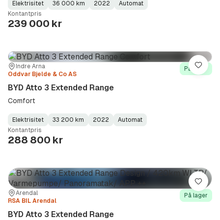
Elektrisitet
36 000 km
2022
Automat
Fuel
Kilometerstand
Model
Gearbox
:
Kontantpris
Type
Year
Type
:
:
:
239 000 kr
Sted:
Forhandler:
Indre Arna
Lagre
På lager
Oddvar Bjelde & Co AS
BYD Atto 3 Extended Range
Comfort
Elektrisitet
33 200 km
2022
Automat
Fuel
Kilometerstand
Model
Gearbox
:
Kontantpris
Type
Year
Type
:
:
:
288 800 kr
Lagre
Sted:
Forhandler:
Arendal
På lager
RSA BIL Arendal
BYD Atto 3 Extended Range