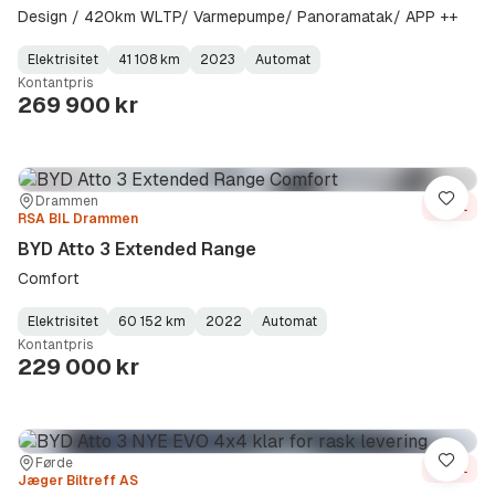
Design / 420km WLTP/ Varmepumpe/ Panoramatak/ APP ++
Elektrisitet
41 108 km
2023
Automat
Fuel
Kilometerstand
Model
Gearbox
:
Kontantpris
Type
Year
Type
:
:
:
269 900 kr
Sted:
Forhandler:
Drammen
Lagre
Solgt
RSA BIL Drammen
BYD Atto 3 Extended Range
Comfort
Elektrisitet
60 152 km
2022
Automat
Fuel
Kilometerstand
Model
Gearbox
:
Kontantpris
Type
Year
Type
:
:
:
229 000 kr
Sted:
Forhandler:
Førde
Lagre
Solgt
Jæger Biltreff AS