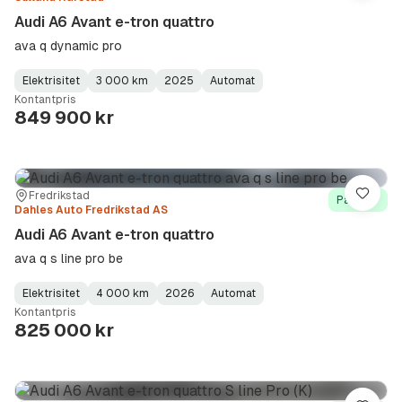
Audi A6 Avant e-tron quattro
ava q dynamic pro
Elektrisitet
3 000 km
2025
Automat
Fuel
Kilometerstand
Model
Gearbox
:
Kontantpris
Type
Year
Type
:
:
:
849 900 kr
Sted:
Forhandler:
Fredrikstad
Lagre
På lager
Dahles Auto Fredrikstad AS
Audi A6 Avant e-tron quattro
ava q s line pro be
Elektrisitet
4 000 km
2026
Automat
Fuel
Kilometerstand
Model
Gearbox
:
Kontantpris
Type
Year
Type
:
:
:
825 000 kr