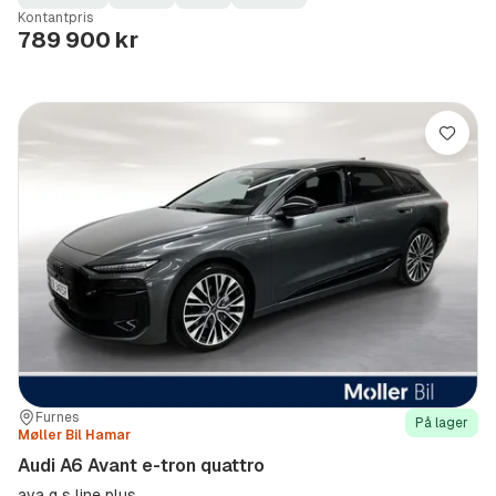
Fuel
Kilometerstand
Model
Gearbox
:
Kontantpris
Type
Year
Type
:
:
:
789 900 kr
Lagre
Sted:
Forhandler:
Furnes
På lager
Møller Bil Hamar
Audi A6 Avant e-tron quattro
ava q s line plus