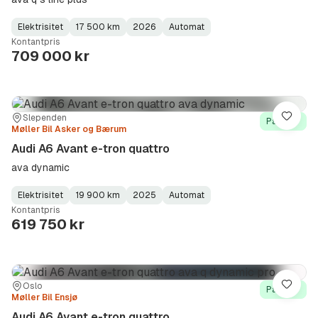
Elektrisitet
17 500 km
2026
Automat
Fuel
Kilometerstand
Model
Gearbox
:
Kontantpris
Type
Year
Type
:
:
:
709 000 kr
Sted:
Forhandler:
Slependen
Lagre
På lager
Møller Bil Asker og Bærum
Audi A6 Avant e-tron quattro
ava dynamic
Elektrisitet
19 900 km
2025
Automat
Fuel
Kilometerstand
Model
Gearbox
:
Kontantpris
Type
Year
Type
:
:
:
619 750 kr
Sted:
Forhandler:
Oslo
Lagre
På lager
Møller Bil Ensjø
Audi A6 Avant e-tron quattro