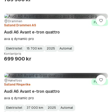
Sted:
Forhandler:
Drammen
Lagre
På lager
Sulland Drammen AS
Audi A6 Avant e-tron quattro
ava q dynamic pro
Elektrisitet
15 700 km
2025
Automat
Fuel
Kilometerstand
Model
Gearbox
:
Kontantpris
Type
Year
Type
:
:
:
699 900 kr
Sted:
Forhandler:
Hønefoss
Lagre
På lager
Sulland Ringerike
Audi A6 Avant e-tron quattro
ava q dynamic pro
Elektrisitet
37 000 km
2025
Automat
Fuel
Kilometerstand
Model
Gearbox
: