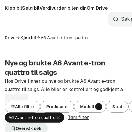
Hopp
Kjøp bil
Selg bil
Verdivurder bilen din
Om Drive
til
Opprett
hovedinnhold
Startside
Søk
konto
Drive
Kjøp bil
A6 Avant e-tron quattro
Nye og brukte A6 Avant e-tron
quattro til salgs
Hos Drive finner du nye og brukte A6 Avant e-tron
quattro til salgs. Alle biler er kontrollert og godkjent av
autoriserte forhandlere.
Alle filtre
Produsent
Modell
Sted
1
Tøm filter
Fjern
A6 Avant e-tron quattro
aktivt
filter
Overvåk søk