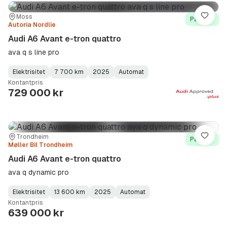
Sted:
Forhandler:
Moss
Lagre
På lager
Autoria Nordlie
Audi A6 Avant e-tron quattro
ava q s line pro
Elektrisitet
7 700 km
2025
Automat
Fuel
Kilometerstand
Model
Gearbox
:
Kontantpris
Type
Year
Type
:
:
:
729 000 kr
Sted:
Forhandler:
Trondheim
Lagre
På lager
Møller Bil Trondheim
Audi A6 Avant e-tron quattro
ava q dynamic pro
Elektrisitet
13 600 km
2025
Automat
Fuel
Kilometerstand
Model
Gearbox
:
Kontantpris
Type
Year
Type
:
:
:
639 000 kr