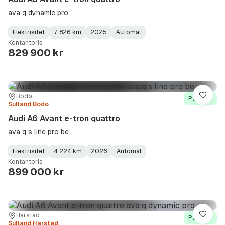
ava q dynamic pro
Elektrisitet
7 826 km
2025
Automat
Fuel
Kilometerstand
Model
Gearbox
:
Kontantpris
Type
Year
Type
:
:
:
829 900 kr
Sted:
Forhandler:
Bodø
Lagre
På lager
Sulland Bodø
Audi A6 Avant e-tron quattro
ava q s line pro be
Elektrisitet
4 224 km
2026
Automat
Fuel
Kilometerstand
Model
Gearbox
:
Kontantpris
Type
Year
Type
:
:
:
899 000 kr
Sted:
Forhandler:
Harstad
Lagre
På lager
Sulland Harstad