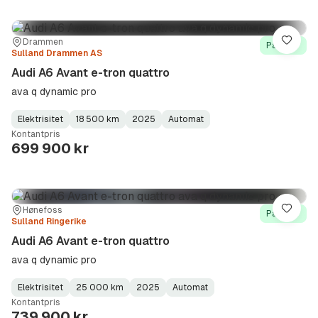
Sted:
Forhandler:
Drammen
Lagre
På lager
Sulland Drammen AS
Audi A6 Avant e-tron quattro
ava q dynamic pro
Elektrisitet
18 500 km
2025
Automat
Fuel
Kilometerstand
Model
Gearbox
:
Kontantpris
Type
Year
Type
:
:
:
699 900 kr
Sted:
Forhandler:
Hønefoss
Lagre
På lager
Sulland Ringerike
Audi A6 Avant e-tron quattro
ava q dynamic pro
Elektrisitet
25 000 km
2025
Automat
Fuel
Kilometerstand
Model
Gearbox
:
Kontantpris
Type
Year
Type
:
:
:
739 900 kr