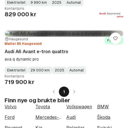
Elektrisitet
9 990 km
2025
Automat
Fuel
Kilometerstand
Model
Gearbox
:
Kontantpris
Type
Year
Type
:
:
:
829 000 kr
Sted:
Forhandler:
Haugesund
Lagre
På lager
Møller Bil Haugesund
Audi A6 Avant e-tron quattro
ava q dynamic pro
Elektrisitet
29 000 km
2025
Automat
Fuel
Kilometerstand
Model
Gearbox
:
Kontantpris
Type
Year
Type
:
:
:
719 900 kr
1
Finn nye og brukte biler
Volvo
Toyota
Volkswagen
BMW
Ford
Mercedes-Benz
Audi
Škoda
Peugeot
Kia
Polestar
Suzuki