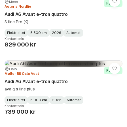
Sted:
Forhandler:
Moss
Lagre
På lager
Autoria Nordlie
Audi A6 Avant e-tron quattro
S line Pro (K)
Elektrisitet
5 500 km
2026
Automat
Fuel
Kilometerstand
Model
Gearbox
:
Kontantpris
Type
Year
Type
:
:
:
829 000 kr
Sted:
Forhandler:
Oslo
Lagre
På lager
Møller Bil Oslo Vest
Audi A6 Avant e-tron quattro
ava q s line plus
Elektrisitet
5 000 km
2026
Automat
Fuel
Kilometerstand
Model
Gearbox
:
Kontantpris
Type
Year
Type
:
:
:
739 000 kr