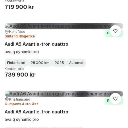
Kontantpris
Type
Year
Type
:
:
:
719 900 kr
Sted:
Forhandler:
Hønefoss
Lagre
På lager
Sulland Ringerike
Audi A6 Avant e-tron quattro
ava q dynamic pro
Elektrisitet
28 000 km
2025
Automat
Fuel
Kilometerstand
Model
Gearbox
:
Kontantpris
Type
Year
Type
:
:
:
739 900 kr
Sted:
Forhandler:
Kristiansand
Lagre
På lager
Gumpens Auto Øst
Audi A6 Avant e-tron quattro
ava q dynamic pro