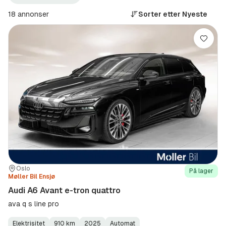
A6
Avant
18 annonser
Sorter etter
Nyeste
e-
tron
quattro
Lagre
(Modell)
Sted:
Forhandler:
Oslo
På lager
Møller Bil Ensjø
Audi A6 Avant e-tron quattro
ava q s line pro
Elektrisitet
910 km
2025
Automat