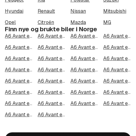
Hyundai
Renault
Nissan
Mitsubishi
Opel
Citroën
Mazda
MG
Finn nye og brukte biler i Norge
A6 Avant e-tron quattro i Oslo
A6 Avant e-tron quattro i Bergen
A6 Avant e-tron quattro i Trondheim
A6 Avant e-tron quattro i Stavanger
A6 Avant e-tron quattro i Kristiansand
A6 Avant e-tron quattro i Fredrikstad
A6 Avant e-tron quattro i Drammen
A6 Avant e-tron quattro i Skien
A6 Avant e-tron quattro i Tromsø
A6 Avant e-tron quattro i Ålesund
A6 Avant e-tron quattro i Moss
A6 Avant e-tron quattro i Porsgrunn
A6 Avant e-tron quattro i Bodø
A6 Avant e-tron quattro i Arendal
A6 Avant e-tron quattro i Hamar
A6 Avant e-tron quattro i Larvik
A6 Avant e-tron quattro i Halden
A6 Avant e-tron quattro i Lillehammer
A6 Avant e-tron quattro i Molde
A6 Avant e-tron quattro i Kongsberg
A6 Avant e-tron quattro i Harstad
A6 Avant e-tron quattro i Gjøvik
A6 Avant e-tron quattro i Sarpsborg
A6 Avant e-tron quattro i Sandefjord
A6 Avant e-tron quattro i Kristiansund
A6 Avant e-tron quattro i Tromsdalen
A6 Avant e-tron quattro i Narvik
A6 Avant e-tron quattro i Steinkjer
A6 Avant e-tron quattro i Haugesund
A6 Avant e-tron quattro i Alta