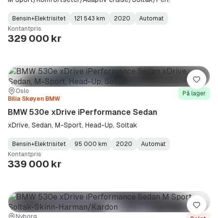
Bensin+Elektrisitet
121 543 km
2020
Automat
Fuel
Kilometerstand
Model
Gearbox
:
Kontantpris
Type
Year
Type
:
:
:
329 000 kr
Lagre
Sted:
Forhandler:
Oslo
På lager
Bilia Skøyen BMW
BMW 530e xDrive iPerformance Sedan
xDrive, Sedan, M-Sport, Head-Up, Soltak
Bensin+Elektrisitet
95 000 km
2020
Automat
Fuel
Kilometerstand
Model
Gearbox
:
Kontantpris
Type
Year
Type
:
:
:
339 000 kr
Lagre
Sted:
Forhandler:
Nyborg