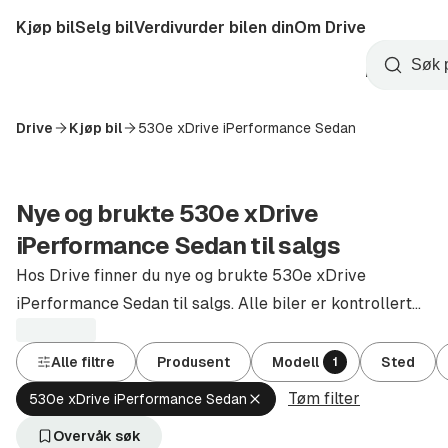
Hopp
Kjøp bil
Selg bil
Verdivurder bilen din
Om Drive
til
Opprett
hovedinnhold
Startside
Søk
konto
Drive
Kjøp bil
530e xDrive iPerformance Sedan
Nye og brukte 530e xDrive
iPerformance Sedan til salgs
Hos Drive finner du nye og brukte 530e xDrive
iPerformance Sedan til salgs. Alle biler er kontrollert
og godkjent av autoriserte forhandlere.
Alle filtre
Produsent
Modell
Sted
1
Tøm filter
Fjern
530e xDrive iPerformance Sedan
aktivt
filter
Overvåk søk