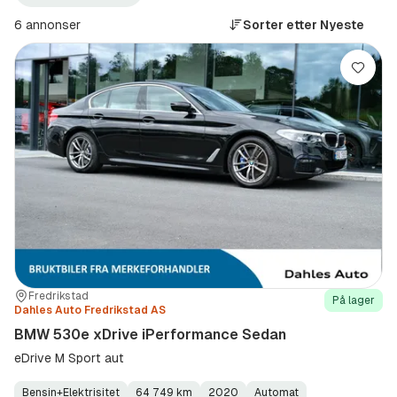
530e
xDrive
6 annonser
Sorter etter
Nyeste
iPerformance
Sedan
(Modell)
Lagre
Sted:
Forhandler:
Fredrikstad
På lager
Dahles Auto Fredrikstad AS
BMW 530e xDrive iPerformance Sedan
eDrive M Sport aut
Bensin+Elektrisitet
64 749 km
2020
Automat