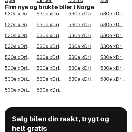
Opel
Citroën
Mazda
MG
Finn nye og brukte biler i Norge
530e xDrive iPerformance Sedan i Oslo
530e xDrive iPerformance Sedan i Bergen
530e xDrive iPerformance Sedan i Trondheim
530e xDrive iPerformance Sedan i Stavanger
530e xDrive iPerformance Sedan i Kristiansand
530e xDrive iPerformance Sedan i Fredrikstad
530e xDrive iPerformance Sedan i Drammen
530e xDrive iPerformance Sedan i Skien
530e xDrive iPerformance Sedan i Tromsø
530e xDrive iPerformance Sedan i Ålesund
530e xDrive iPerformance Sedan i Moss
530e xDrive iPerformance Sedan i Porsgrunn
530e xDrive iPerformance Sedan i Bodø
530e xDrive iPerformance Sedan i Arendal
530e xDrive iPerformance Sedan i Hamar
530e xDrive iPerformance Sedan i Larvik
530e xDrive iPerformance Sedan i Halden
530e xDrive iPerformance Sedan i Lillehammer
530e xDrive iPerformance Sedan i Molde
530e xDrive iPerformance Sedan i Kongsberg
530e xDrive iPerformance Sedan i Harstad
530e xDrive iPerformance Sedan i Gjøvik
530e xDrive iPerformance Sedan i Sarpsborg
530e xDrive iPerformance Sedan i Sandefjord
530e xDrive iPerformance Sedan i Kristiansund
530e xDrive iPerformance Sedan i Tromsdalen
530e xDrive iPerformance Sedan i Narvik
530e xDrive iPerformance Sedan i Steinkjer
530e xDrive iPerformance Sedan i Haugesund
530e xDrive iPerformance Sedan i Alta
Selg bilen din raskt, trygt og
helt gratis