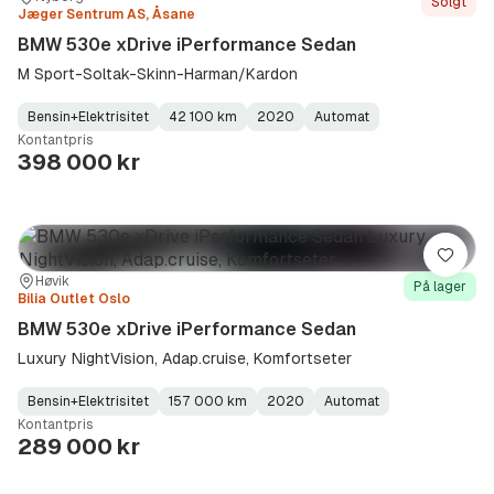
Solgt
Jæger Sentrum AS, Åsane
BMW 530e xDrive iPerformance Sedan
M Sport-Soltak-Skinn-Harman/Kardon
Bensin+Elektrisitet
42 100 km
2020
Automat
Fuel
Kilometerstand
Model
Gearbox
:
Kontantpris
Type
Year
Type
:
:
:
398 000 kr
Lagre
Sted:
Forhandler:
Høvik
På lager
Bilia Outlet Oslo
BMW 530e xDrive iPerformance Sedan
Luxury NightVision, Adap.cruise, Komfortseter
Bensin+Elektrisitet
157 000 km
2020
Automat
Fuel
Kilometerstand
Model
Gearbox
:
Kontantpris
Type
Year
Type
:
:
:
289 000 kr