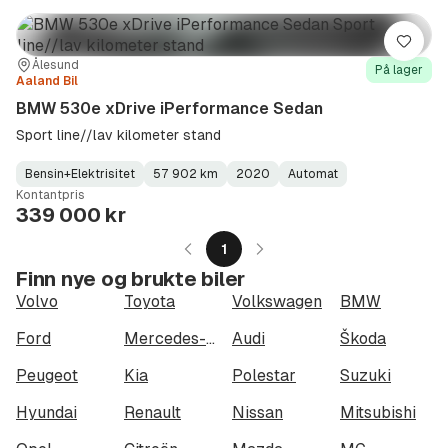
Lagre
Sted:
Forhandler:
Ålesund
På lager
Aaland Bil
BMW 530e xDrive iPerformance Sedan
Sport line//lav kilometer stand
Bensin+Elektrisitet
57 902 km
2020
Automat
Fuel
Kilometerstand
Model
Gearbox
:
Kontantpris
Type
Year
Type
:
:
:
339 000 kr
1
Finn nye og brukte biler
Volvo
Toyota
Volkswagen
BMW
Ford
Mercedes-Benz
Audi
Škoda
Peugeot
Kia
Polestar
Suzuki
Hyundai
Renault
Nissan
Mitsubishi