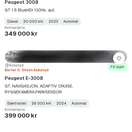
Peugeot 3008
GT 1.5 BlueHDi 130hk, aut.
Diesel
20 000 km
2023
Automat
Fuel
Kilometerstand
Model
Gearbox
:
Kontantpris
Type
Year
Type
:
:
:
349 000 kr
Lagre
Sted:
Forhandler:
Kokstad
På lager
Bertel O. Steen Kokstad
Peugeot E-3008
GT, NAVIGASJON, ADAPTIV CRUISE,
RYGGEKAMERA,PARKSENSOR
Elektrisitet
26 000 km
2024
Automat
Fuel
Kilometerstand
Model
Gearbox
:
Kontantpris
Type
Year
Type
:
:
:
399 000 kr