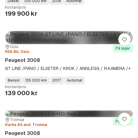
Diesel
105 000 km
2018
Automat
Fuel
Kilometerstand
Model
Gearbox
:
Kontantpris
Type
Year
Type
:
:
:
199 900 kr
Lagre
Sted:
Forhandler:
Oslo
På lager
RSA BIL Oslo
Peugeot 3008
GT LINE /PANO / ELSETER / KROK / ANNLEGG / R.KAMERA /+
Bensin
135 000 km
2017
Automat
Fuel
Kilometerstand
Model
Gearbox
:
Kontantpris
Type
Year
Type
:
:
:
139 000 kr
Sted:
Forhandler:
Tromsø
Lagre
På lager
Harila AS avd. Tromsø
Peugeot 3008