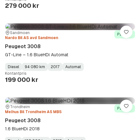
Type
Year
Type
:
:
:
279 000 kr
Sted:
Forhandler:
Sandmoen
Lagre
På lager
Nardo Bil AS avd Sandmoen
Peugeot 3008
GT-Line – 1.6 BlueHDi Automat
Diesel
94 080 km
2017
Automat
Fuel
Kilometerstand
Model
Gearbox
:
Kontantpris
Type
Year
Type
:
:
:
199 000 kr
Sted:
Forhandler:
Trondheim
Lagre
På lager
Melhus Bil Trondheim AS MBS
Peugeot 3008
1.6 BlueHDi 2018