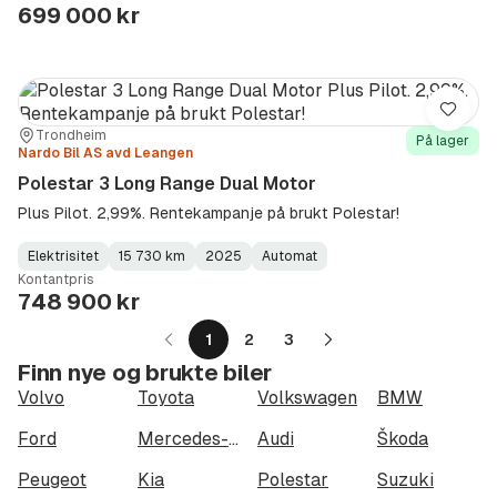
Type
Year
Type
:
:
:
699 000 kr
Lagre
Sted:
Forhandler:
Trondheim
På lager
Nardo Bil AS avd Leangen
Polestar 3 Long Range Dual Motor
Plus Pilot. 2,99%. Rentekampanje på brukt Polestar!
Elektrisitet
15 730 km
2025
Automat
Fuel
Kilometerstand
Model
Gearbox
:
Kontantpris
Type
Year
Type
:
:
:
748 900 kr
1
2
3
Neste
Finn nye og brukte biler
side
Volvo
Toyota
Volkswagen
BMW
Ford
Mercedes-Benz
Audi
Škoda
Peugeot
Kia
Polestar
Suzuki