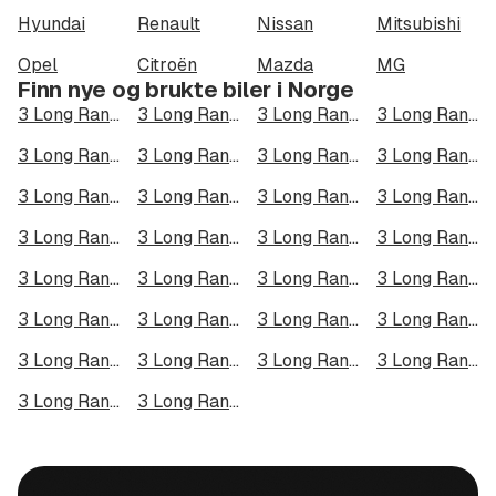
Hyundai
Renault
Nissan
Mitsubishi
Opel
Citroën
Mazda
MG
Finn nye og brukte biler i Norge
3 Long Range Dual Motor i Oslo
3 Long Range Dual Motor i Bergen
3 Long Range Dual Motor i Trondheim
3 Long Range Dual Motor i Stavanger
3 Long Range Dual Motor i Kristiansand
3 Long Range Dual Motor i Fredrikstad
3 Long Range Dual Motor i Drammen
3 Long Range Dual Motor i Skien
3 Long Range Dual Motor i Tromsø
3 Long Range Dual Motor i Ålesund
3 Long Range Dual Motor i Moss
3 Long Range Dual Motor i Porsgrunn
3 Long Range Dual Motor i Bodø
3 Long Range Dual Motor i Arendal
3 Long Range Dual Motor i Hamar
3 Long Range Dual Motor i Larvik
3 Long Range Dual Motor i Halden
3 Long Range Dual Motor i Lillehammer
3 Long Range Dual Motor i Molde
3 Long Range Dual Motor i Kongsberg
3 Long Range Dual Motor i Harstad
3 Long Range Dual Motor i Gjøvik
3 Long Range Dual Motor i Sarpsborg
3 Long Range Dual Motor i Sandefjord
3 Long Range Dual Motor i Kristiansund
3 Long Range Dual Motor i Tromsdalen
3 Long Range Dual Motor i Narvik
3 Long Range Dual Motor i Steinkjer
3 Long Range Dual Motor i Haugesund
3 Long Range Dual Motor i Alta