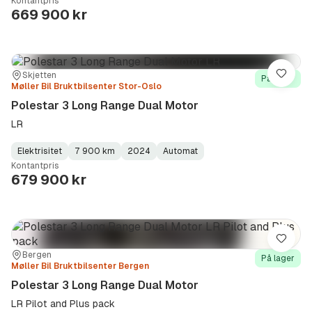
Kontantpris
Type
Year
Type
:
:
:
669 900 kr
Sted:
Forhandler:
Skjetten
Lagre
På lager
Møller Bil Bruktbilsenter Stor-Oslo
Polestar 3 Long Range Dual Motor
LR
Elektrisitet
7 900 km
2024
Automat
Fuel
Kilometerstand
Model
Gearbox
:
Kontantpris
Type
Year
Type
:
:
:
679 900 kr
Lagre
Sted:
Forhandler:
Bergen
På lager
Møller Bil Bruktbilsenter Bergen
Polestar 3 Long Range Dual Motor
LR Pilot and Plus pack