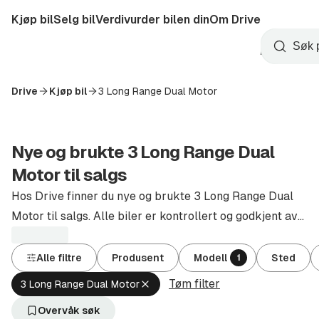
Hopp
Kjøp bil
Selg bil
Verdivurder bilen din
Om Drive
til
Opprett
hovedinnhold
Startside
Søk
konto
Drive
Kjøp bil
3 Long Range Dual Motor
Nye og brukte 3 Long Range Dual
Motor til salgs
Hos Drive finner du nye og brukte 3 Long Range Dual
Motor til salgs. Alle biler er kontrollert og godkjent av
autoriserte forhandlere.
Alle filtre
Produsent
Modell
Sted
1
Tøm filter
Fjern
3 Long Range Dual Motor
aktivt
filter
Overvåk søk