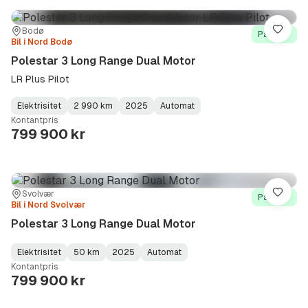
Sted:
Forhandler:
Bodø
Lagre
På lager
Bil i Nord Bodø
Polestar 3 Long Range Dual Motor
LR Plus Pilot
Elektrisitet
2 990 km
2025
Automat
Fuel
Kilometerstand
Model
Gearbox
:
Kontantpris
Type
Year
Type
:
:
:
799 900 kr
Sted:
Forhandler:
Svolvær
Lagre
På lager
Bil i Nord Svolvær
Polestar 3 Long Range Dual Motor
Elektrisitet
50 km
2025
Automat
Fuel
Kilometerstand
Model
Gearbox
:
Kontantpris
Type
Year
Type
:
:
:
799 900 kr