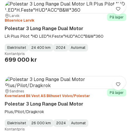
Lagre
Sted:
Forhandler:
Larvik
På lager
Bilservice Larvik
Polestar 3 Long Range Dual Motor
LR Plus Pilot *HD LED*H.Feste*HUD*ACC*B&W*360
Elektrisitet
24 400 km
2024
Automat
Fuel
Kilometerstand
Model
Gearbox
:
Kontantpris
Type
Year
Type
:
:
:
699 000 kr
Lagre
Sted:
Forhandler:
Sandnes
På lager
Kverneland Bil Vest AS Bilhuset Volvo/Polestar
Polestar 3 Long Range Dual Motor
Plus/Pilot/Dragkrok
Elektrisitet
26 000 km
2024
Automat
Fuel
Kilometerstand
Model
Gearbox
:
Kontantpris