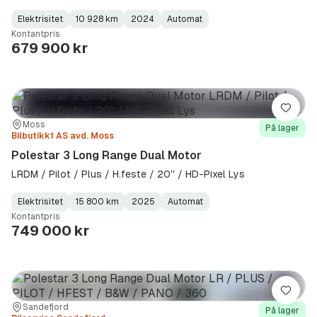
Elektrisitet
10 928 km
2024
Automat
Fuel
Kilometerstand
Model
Gearbox
:
Kontantpris
Type
Year
Type
:
:
:
679 900 kr
Lagre
Sted:
Forhandler:
Moss
På lager
Bilbutikk1 AS avd. Moss
Polestar 3 Long Range Dual Motor
LRDM / Pilot / Plus / H.feste / 20'' / HD-Pixel Lys
Elektrisitet
15 800 km
2025
Automat
Fuel
Kilometerstand
Model
Gearbox
:
Kontantpris
Type
Year
Type
:
:
:
749 000 kr
Lagre
Sted:
Forhandler:
Sandefjord
På lager