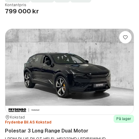
Fuel
Kilometerstand
Model
Gearbox
:
Kontantpris
Type
Year
Type
:
:
:
799 000 kr
Lagre
Sted:
Forhandler:
Kokstad
På lager
Frydenbø Bil AS Kokstad
Polestar 3 Long Range Dual Motor
LRDM PLUS PILOT HEl.EL.HF|22"|HD.LED|B&W|HUD