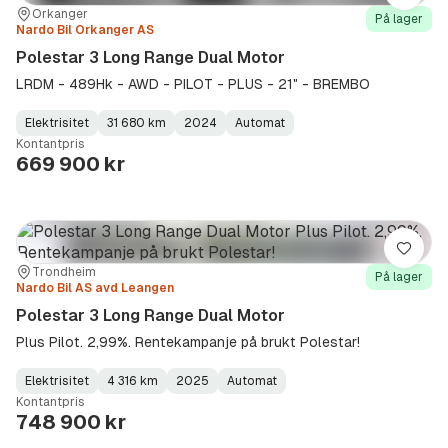
Sted:
Forhandler:
Orkanger
På lager
Nardo Bil Orkanger AS
Polestar 3 Long Range Dual Motor
LRDM - 489Hk - AWD - PILOT - PLUS - 21" - BREMBO
Elektrisitet
31 680 km
2024
Automat
Fuel
Kilometerstand
Model
Gearbox
:
Kontantpris
Type
Year
Type
:
:
:
669 900 kr
Lagre
Sted:
Forhandler:
Trondheim
På lager
Nardo Bil AS avd Leangen
Polestar 3 Long Range Dual Motor
Plus Pilot. 2,99%. Rentekampanje på brukt Polestar!
Elektrisitet
4 316 km
2025
Automat
Fuel
Kilometerstand
Model
Gearbox
:
Kontantpris
Type
Year
Type
:
:
:
748 900 kr