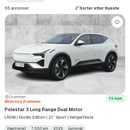
3
Long
55 annonser
Sorter etter
Nyeste
Range
Dual
Motor
Lagre
(Modell)
Sted:
Forhandler:
Drammen
På lager
Bilservice Drammen
Polestar 3 Long Range Dual Motor
LRDM | Nordic Edition | 21'' Sport | Hengerfeste
Elektrisitet
7 000 km
2025
Automat