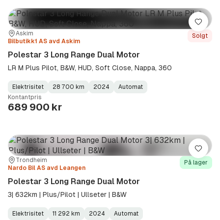
Lagre
Sted:
Forhandler:
Askim
Solgt
Bilbutikk1 AS avd Askim
Polestar 3 Long Range Dual Motor
LR M Plus Pilot, B&W, HUD, Soft Close, Nappa, 360
Elektrisitet
28 700 km
2024
Automat
Fuel
Kilometerstand
Model
Gearbox
:
Kontantpris
Type
Year
Type
:
:
:
689 900 kr
Lagre
Sted:
Forhandler:
Trondheim
På lager
Nardo Bil AS avd Leangen
Polestar 3 Long Range Dual Motor
3| 632km | Plus/Pilot | Ullseter | B&W
Elektrisitet
11 292 km
2024
Automat
Fuel
Kilometerstand
Model
Gearbox
: