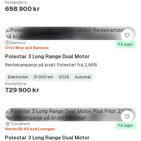
Kontantpris
Type
Year
Type
:
:
:
698 900 kr
Lagre
Sted:
Forhandler:
Namsos
På lager
Otto Moe avd Namsos
Polestar 3 Long Range Dual Motor
Rentekampanje på brukt Polestar! fra 2,99%
Elektrisitet
31 000 km
2025
Automat
Fuel
Kilometerstand
Model
Gearbox
:
Kontantpris
Type
Year
Type
:
:
:
729 900 kr
Lagre
Sted:
Forhandler:
Trondheim
På lager
Nardo Bil AS avd Leangen
Polestar 3 Long Range Dual Motor