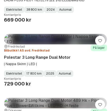
Elektrisitet
38 800 km
2024
Automat
Fuel
Kilometerstand
Model
Gearbox
:
Kontantpris
Type
Year
Type
:
:
:
669 000 kr
Lagre
Sted:
Forhandler:
Fredrikstad
På lager
Bilbutikk1 AS avd. Fredrikstad
Polestar 3 Long Range Dual Motor
| Nappa Skinn | LED |
Elektrisitet
17 800 km
2025
Automat
Fuel
Kilometerstand
Model
Gearbox
:
Kontantpris
Type
Year
Type
:
:
:
729 000 kr
Lagre
Sted:
Forhandler:
Orkanger