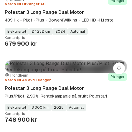
På lager
Nardo Bil Orkanger AS
Polestar 3 Long Range Dual Motor
489 Hk - Pilot -Plus - Bower&Wilkins - LED HD -H.feste
Elektrisitet
27 232 km
2024
Automat
Fuel
Kilometerstand
Model
Gearbox
:
Kontantpris
Type
Year
Type
:
:
:
679 900 kr
Lagre
Sted:
Forhandler:
Trondheim
På lager
Nardo Bil AS avd Leangen
Polestar 3 Long Range Dual Motor
Plus/Pilot. 2,99%. Rentekampanje på brukt Polestar!
Elektrisitet
8 000 km
2025
Automat
Fuel
Kilometerstand
Model
Gearbox
:
Kontantpris
Type
Year
Type
:
:
:
748 900 kr