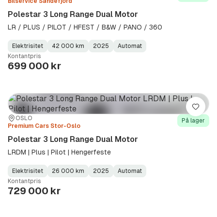
Bilservice Sandefjord
Polestar 3 Long Range Dual Motor
LR / PLUS / PILOT / HFEST / B&W / PANO / 360
Elektrisitet
42 000 km
2025
Automat
Fuel
Kilometerstand
Model
Gearbox
:
Kontantpris
Type
Year
Type
:
:
:
699 000 kr
Lagre
Sted:
Forhandler:
OSLO
På lager
Premium Cars Stor-Oslo
Polestar 3 Long Range Dual Motor
LRDM | Plus | Pilot | Hengerfeste
Elektrisitet
26 000 km
2025
Automat
Fuel
Kilometerstand
Model
Gearbox
:
Kontantpris
Type
Year
Type
:
:
:
729 000 kr