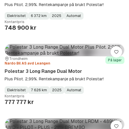
Plus Pilot. 2,99%. Rentekampanje på brukt Polestar!
Elektrisitet
6 372 km
2025
Automat
Fuel
Kilometerstand
Model
Gearbox
:
Kontantpris
Type
Year
Type
:
:
:
748 900 kr
Lagre
Sted:
Forhandler:
Trondheim
På lager
Nardo Bil AS avd Leangen
Polestar 3 Long Range Dual Motor
Plus Pilot. 2,99%. Rentekampanje på brukt Polestar!
Elektrisitet
7 626 km
2025
Automat
Fuel
Kilometerstand
Model
Gearbox
:
Kontantpris
Type
Year
Type
:
:
:
777 777 kr
Lagre