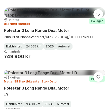
Lagre
Sted:
Forhandler:
Harstad
På lager
Bil i Nord Harstad
Polestar 3 Long Range Dual Motor
Plus Pilot NappaVentilert/Krok 2.200kg/HD LEDPixel++
Elektrisitet
24 865 km
2025
Automat
Fuel
Kilometerstand
Model
Gearbox
:
Kontantpris
Type
Year
Type
:
:
:
749 900 kr
Sted:
Forhandler:
Skjetten
Lagre
På lager
Møller Bil Bruktbilsenter Stor-Oslo
Polestar 3 Long Range Dual Motor
LR
Elektrisitet
9 400 km
2024
Automat
Fuel
Kilometerstand
Model
Gearbox
: