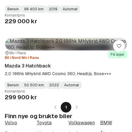
Bensin
96 400 km
2019
Automat
Fuel
Kilometerstand
Model
Gearbox
:
Kontantpris
Type
Year
Type
:
:
:
229 000 kr
Lagre
Sted:
Forhandler:
Mo I Rana
På lager
Bil i Nord Mo i Rana
Mazda 3 Hatchback
2,0 186hk MHybrid AWD Cosmo 360, HeadUp, Bose+++
Bensin
50 500 km
2022
Automat
Fuel
Kilometerstand
Model
Gearbox
:
Kontantpris
Type
Year
Type
:
:
:
299 900 kr
1
Finn nye og brukte biler
Volvo
Toyota
Volkswagen
BMW