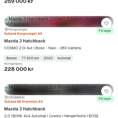
259 000 kr
Lagre
Sted:
Forhandler:
Kongsvinger
På lager
Sulland Kongsvinger AS
Mazda 3 Hatchback
COSMO 2.0i Aut | Bose - Navi - 360 kamera
Bensin
77 600 km
2020
Automat
Fuel
Kilometerstand
Model
Gearbox
:
Kontantpris
Type
Year
Type
:
:
:
228 000 kr
Lagre
Sted:
Forhandler:
DRAMMEN
På lager
Sulland Bil Drammen AS
Mazda 3 Hatchback
2.0 180HK 4x4 Automat I Cosmo I Hengerfeste I BOSE