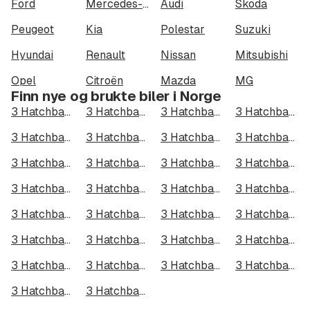
Ford
Mercedes-Benz
Audi
Škoda
Peugeot
Kia
Polestar
Suzuki
Hyundai
Renault
Nissan
Mitsubishi
Opel
Citroën
Mazda
MG
Finn nye og brukte biler i Norge
3 Hatchback i Oslo
3 Hatchback i Bergen
3 Hatchback i Trondheim
3 Hatchback i Stavanger
3 Hatchback i Kristiansand
3 Hatchback i Fredrikstad
3 Hatchback i Drammen
3 Hatchback i Skien
3 Hatchback i Tromsø
3 Hatchback i Ålesund
3 Hatchback i Moss
3 Hatchback i Porsgrunn
3 Hatchback i Bodø
3 Hatchback i Arendal
3 Hatchback i Hamar
3 Hatchback i Larvik
3 Hatchback i Halden
3 Hatchback i Lillehammer
3 Hatchback i Molde
3 Hatchback i Kongsberg
3 Hatchback i Harstad
3 Hatchback i Gjøvik
3 Hatchback i Sarpsborg
3 Hatchback i Sandefjord
3 Hatchback i Kristiansund
3 Hatchback i Tromsdalen
3 Hatchback i Narvik
3 Hatchback i Steinkjer
3 Hatchback i Haugesund
3 Hatchback i Alta