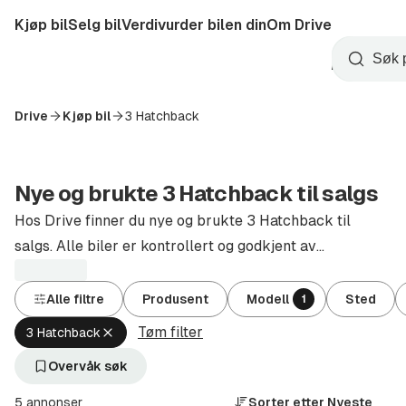
Hopp
Kjøp bil
Selg bil
Verdivurder bilen din
Om Drive
til
Opprett
hovedinnhold
Startside
Søk
konto
Drive
Kjøp bil
3 Hatchback
Nye og brukte 3 Hatchback til salgs
Hos Drive finner du nye og brukte 3 Hatchback til
salgs. Alle biler er kontrollert og godkjent av
autoriserte forhandlere.
Alle filtre
Produsent
Modell
Sted
1
Tøm filter
Fjern
3 Hatchback
aktivt
filter
Overvåk søk
3
Hatchback
5 annonser
Sorter etter
Nyeste