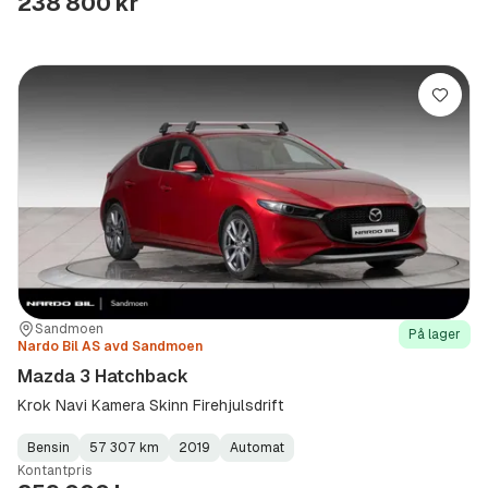
238 800 kr
Lagre
Sted:
Forhandler:
Sandmoen
På lager
Nardo Bil AS avd Sandmoen
Mazda 3 Hatchback
Krok Navi Kamera Skinn Firehjulsdrift
Bensin
57 307 km
2019
Automat
Fuel
Kilometerstand
Model
Gearbox
:
Kontantpris
Type
Year
Type
:
:
: