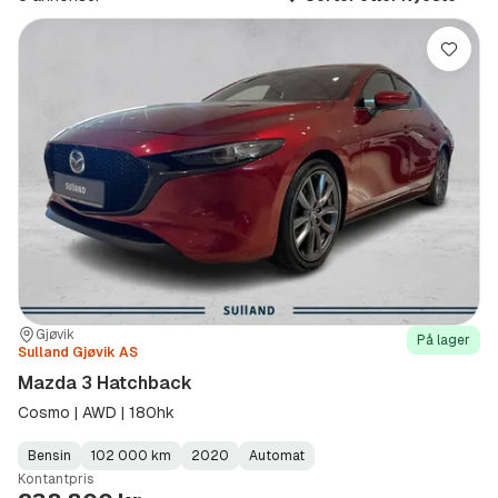
(Modell)
Lagre
Sted:
Forhandler:
Gjøvik
På lager
Sulland Gjøvik AS
Mazda 3 Hatchback
Cosmo | AWD | 180hk
Bensin
102 000 km
2020
Automat
Fuel
Kilometerstand
Model
Gearbox
:
Kontantpris
Type
Year
Type
:
:
: