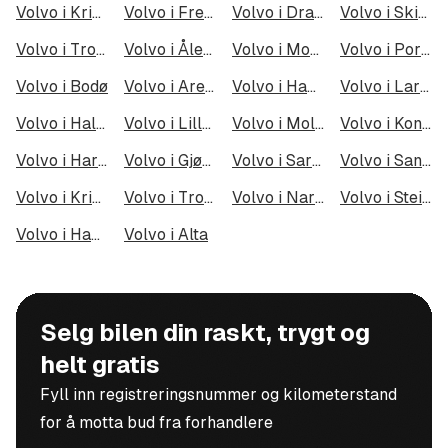
Volvo i Kristiansand
Volvo i Fredrikstad
Volvo i Drammen
Volvo i Skien
Volvo i Tromsø
Volvo i Ålesund
Volvo i Moss
Volvo i Porsgrunn
Volvo i Bodø
Volvo i Arendal
Volvo i Hamar
Volvo i Larvik
Volvo i Halden
Volvo i Lillehammer
Volvo i Molde
Volvo i Kongsberg
Volvo i Harstad
Volvo i Gjøvik
Volvo i Sarpsborg
Volvo i Sandefjord
Volvo i Kristiansund
Volvo i Tromsdalen
Volvo i Narvik
Volvo i Steinkjer
Volvo i Haugesund
Volvo i Alta
Selg bilen din raskt, trygt og
helt gratis
Fyll inn registreringsnummer og kilometerstand
for å motta bud fra forhandlere