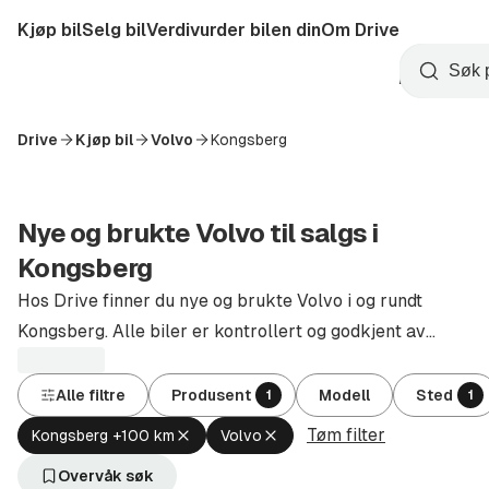
Hopp
Kjøp bil
Selg bil
Verdivurder bilen din
Om Drive
til
Opprett
hovedinnhold
Startside
Søk
konto
Drive
Kjøp bil
Volvo
Kongsberg
Nye og brukte Volvo til salgs i
Kongsberg
Hos Drive finner du nye og brukte Volvo i og rundt
Kongsberg. Alle biler er kontrollert og godkjent av
autoriserte forhandlere.
Alle filtre
Produsent
Modell
Sted
1
1
Tøm filter
Fjern
Fjern
Kongsberg +100 km
Volvo
aktivt
aktivt
filter
filter
Overvåk søk