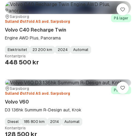
Lagre
Sted:
Forhandler:
Sarpsborg
På lager
Sulland Østfold AS avd. Sarpsborg
Volvo C40 Recharge Twin
Engine AWD Plus, Panorama
Elektrisitet
23 200 km
2024
Automat
Fuel
Kilometerstand
Model
Gearbox
:
Kontantpris
Type
Year
Type
:
:
:
448 500 kr
Sted:
Forhandler:
Sarpsborg
Lagre
På lager
Sulland Østfold AS avd. Sarpsborg
Volvo V60
D3 136hk Summum R-Design aut, Krok
Diesel
185 800 km
2014
Automat
Fuel
Kilometerstand
Model
Gearbox
:
Kontantpris
Type
Year
Type
:
:
:
128 500 kr