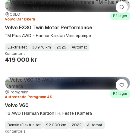
Lagre
Sted:
Forhandler:
OSLO
På lager
Volvo Car Økern
Volvo EX30 Twin Motor Performance
TM Plus AWD - HarmanKardon Varmepumpe
Elektrisitet
38 976 km
2025
Automat
Fuel
Kilometerstand
Model
Gearbox
:
Kontantpris
Type
Year
Type
:
:
:
419 000 kr
Lagre
Sted:
Forhandler:
Porsgrunn
På lager
Autostrada Porsgrunn AS
Volvo V60
T6 AWD I Harman Kardon I H. Feste I Kamera
Bensin+Elektrisitet
92 000 km
2022
Automat
Fuel
Kilometerstand
Model
Gearbox
:
Kontantpris
Type
Year
Type
:
:
: