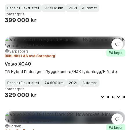
Bensin+Elektrisitet
97 502 km
2021
Automat
Fuel
Kilometerstand
Model
Gearbox
:
Kontantpris
Type
Year
Type
:
:
:
399 000 kr
Lagre
Sted:
Forhandler:
Sarpsborg
På lager
Bilbutikk1 AS avd Sarpsborg
Volvo XC40
T5 Hybrid R-design - Ryggekamera/H&K lydanlegg/H.feste
Bensin+Elektrisitet
74 600 km
2021
Automat
Fuel
Kilometerstand
Model
Gearbox
:
Kontantpris
Type
Year
Type
:
:
:
329 000 kr
Lagre
Sted:
Forhandler:
Fornebu
På lager