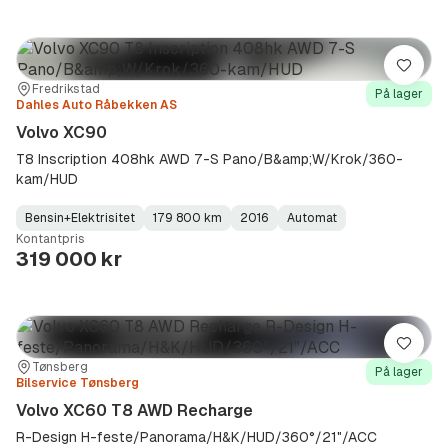
Lagre
Sted:
Forhandler:
Fredrikstad
På lager
Dahles Auto Råbekken AS
Volvo XC90
T8 Inscription 408hk AWD 7-S Pano/B&amp;W/Krok/360-
kam/HUD
Bensin+Elektrisitet
179 800 km
2016
Automat
Fuel
Kilometerstand
Model
Gearbox
:
Kontantpris
Type
Year
Type
:
:
:
319 000 kr
Lagre
Sted:
Forhandler:
Tønsberg
På lager
Bilservice Tønsberg
Volvo XC60 T8 AWD Recharge
R-Design H-feste/Panorama/H&K/HUD/360°/21"/ACC