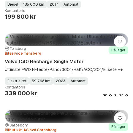
Diesel
185 000 km
2017
Automat
Fuel
Kilometerstand
Model
Gearbox
:
Kontantpris
Type
Year
Type
:
:
:
199 800 kr
Lagre
Sted:
Forhandler:
Tønsberg
På lager
Bilservice Tønsberg
Volvo C40 Recharge Single Motor
Ultimate FWD H-feste/Pano/360°/H&K/ACC/20"/El.sete ++
Elektrisitet
59 768 km
2023
Automat
Fuel
Kilometerstand
Model
Gearbox
:
Kontantpris
Type
Year
Type
:
:
:
339 000 kr
Lagre
Sted:
Forhandler:
Sarpsborg
På lager
Bilbutikk1 AS avd Sarpsborg