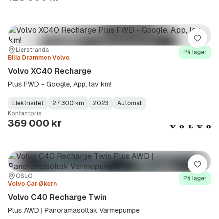
Lagre
Sted:
Forhandler:
Lierstranda
På lager
Bilia Drammen Volvo
Volvo XC40 Recharge
Plus FWD - Google, App, lav km!
Elektrisitet
27 300 km
2023
Automat
Fuel
Kilometerstand
Model
Gearbox
:
Kontantpris
Type
Year
Type
:
:
:
369 000 kr
Lagre
Sted:
Forhandler:
OSLO
På lager
Volvo Car Økern
Volvo C40 Recharge Twin
Plus AWD | Panoramasoltak Varmepumpe