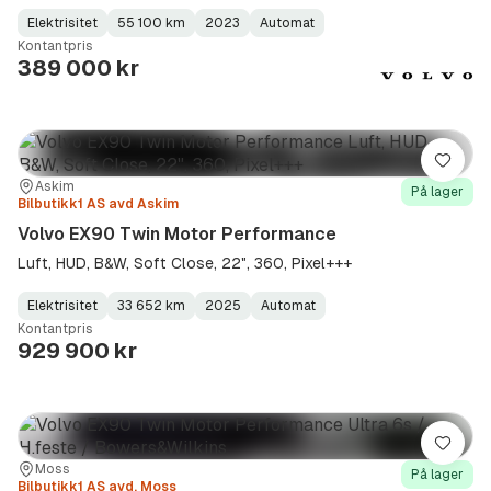
Elektrisitet
55 100 km
2023
Automat
Fuel
Kilometerstand
Model
Gearbox
:
Kontantpris
Type
Year
Type
:
:
:
389 000 kr
Lagre
Sted:
Forhandler:
Askim
På lager
Bilbutikk1 AS avd Askim
Volvo EX90 Twin Motor Performance
Luft, HUD, B&W, Soft Close, 22", 360, Pixel+++
Elektrisitet
33 652 km
2025
Automat
Fuel
Kilometerstand
Model
Gearbox
:
Kontantpris
Type
Year
Type
:
:
:
929 900 kr
Lagre
Sted:
Forhandler:
Moss
På lager
Bilbutikk1 AS avd. Moss