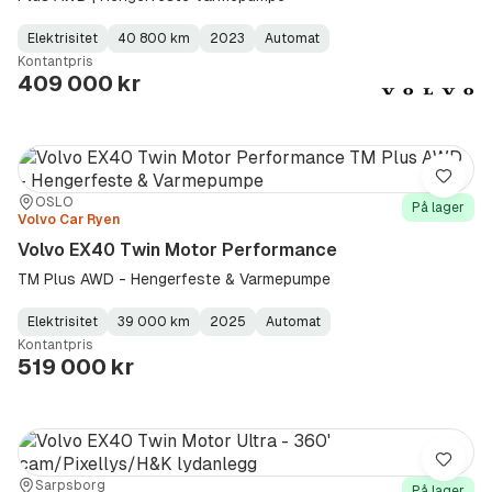
Elektrisitet
40 800 km
2023
Automat
Fuel
Kilometerstand
Model
Gearbox
:
Kontantpris
Type
Year
Type
:
:
:
409 000 kr
Lagre
Sted:
Forhandler:
OSLO
På lager
Volvo Car Ryen
Volvo EX40 Twin Motor Performance
TM Plus AWD - Hengerfeste & Varmepumpe
Elektrisitet
39 000 km
2025
Automat
Fuel
Kilometerstand
Model
Gearbox
:
Kontantpris
Type
Year
Type
:
:
:
519 000 kr
Lagre
Sted:
Forhandler:
Sarpsborg
På lager