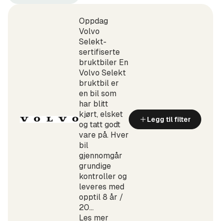
Kongsberg
Volvo
+100
(Produsent)
km
Oppdag
(Sted)
Volvo
Selekt-
sertifiserte
bruktbiler En
Volvo Selekt
bruktbil er
en bil som
har blitt
kjørt, elsket
Legg til filter
og tatt godt
vare på. Hver
bil
gjennomgår
grundige
kontroller og
leveres med
opptil 8 år /
20...
Les mer