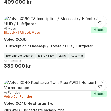
409 000 kr
Lagre
Sted:
Forhandler:
Moss
På lager
Bilbutikk1 AS avd. Moss
Volvo XC60
T8 Inscription / Massasje / H.feste / HUD / Luftfjærer
Bensin+Elektrisitet
135 043 km
2019
Automat
Fuel
Kilometerstand
Model
Gearbox
:
Kontantpris
Type
Year
Type
:
:
:
339 000 kr
Lagre
Sted:
Forhandler:
Fornebu
På lager
Volvo Car Fornebu
Volvo XC40 Recharge Twin
Plus AWD | Hengerfeste Varmepumpe