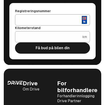
Registreringsnummer
Kilometerstand
km
Få bud på bilen din
Drive
For
Om Drive
bilforhandlere
Forhandlerinnlogging
Drive Partner