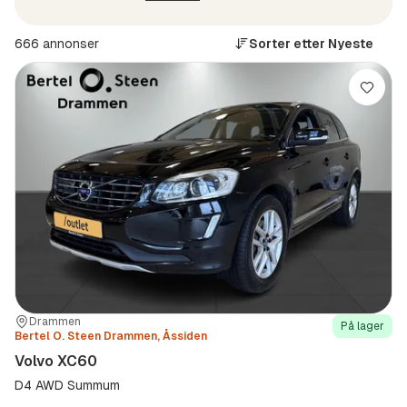
666 annonser
Sorter etter
Nyeste
Lagre
Sted:
Forhandler:
Drammen
På lager
Bertel O. Steen Drammen, Åssiden
Volvo XC60
D4 AWD Summum