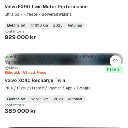
Volvo EX90 Twin Motor Performance
Ultra 6s / H.feste / Bowers&Wilkins
Elektrisitet
17 800 km
2025
Automat
Fuel
Kilometerstand
Model
Gearbox
:
Kontantpris
Type
Year
Type
:
:
:
929 000 kr
Lagre
Sted:
Forhandler:
Moss
På lager
Bilbutikk1 AS avd. Moss
Volvo XC40 Recharge Twin
Plus / Pixel / H.feste / Varmer / App / Google
Elektrisitet
52 985 km
2023
Automat
Fuel
Kilometerstand
Model
Gearbox
:
Kontantpris
Type
Year
Type
:
:
:
389 000 kr