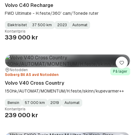
Volvo C40 Recharge
FWD Ultimate - H.feste/360' cam/Tonede ruter
Elektrisitet
37 500 km
2023
Automat
Fuel
Kilometerstand
Model
Gearbox
:
Kontantpris
Type
Year
Type
:
:
:
339 000 kr
Lagre
Sted:
Forhandler:
Notodden
På lager
Solberg Bil AS avd Notodden
Volvo V40 Cross Country
150hk/AUTOMAT/MOMENTUM/H.feste/skinn/kupevarmer++
Bensin
57 000 km
2019
Automat
Fuel
Kilometerstand
Model
Gearbox
:
Kontantpris
Type
Year
Type
:
:
:
239 000 kr