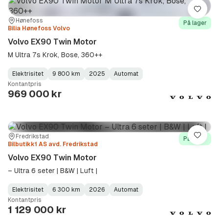
Lagre
Sted:
Forhandler:
Hønefoss
På lager
Bilia Hønefoss Volvo
Volvo EX90 Twin Motor
M Ultra 7s Krok, Bose, 360++
Elektrisitet
9 800 km
2025
Automat
Fuel
Kilometerstand
Model
Gearbox
:
Kontantpris
Type
Year
Type
:
:
:
969 000 kr
Sted:
Forhandler:
Fredrikstad
Lagre
På lager
Bilbutikk1 AS avd. Fredrikstad
Volvo EX90 Twin Motor
– Ultra 6 seter | B&W | Luft |
Elektrisitet
6 300 km
2026
Automat
Fuel
Kilometerstand
Model
Gearbox
:
Kontantpris
Type
Year
Type
:
:
:
1 129 000 kr