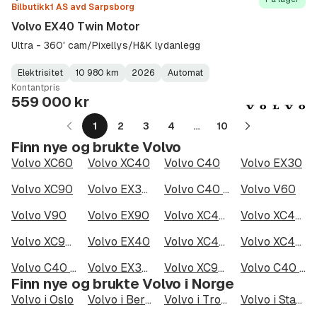
Bilbutikk1 AS avd Sarpsborg
Volvo EX40 Twin Motor
Ultra - 360' cam/Pixellys/H&K lydanlegg
Elektrisitet
10 980 km
2026
Automat
Fuel
Kilometerstand
Model
Gearbox
:
Kontantpris
Type
Year
Type
:
:
:
559 000 kr
1
2
3
4
…
10
Neste
Finn nye og brukte Volvo
side
Volvo XC60
Volvo XC40
Volvo C40
Volvo EX30
Volvo XC90
Volvo EX30 Twin Motor Performance
Volvo C40 Recharge Twin motor
Volvo V60
Volvo V90
Volvo EX90
Volvo XC40 Recharge Twin motor
Volvo XC40 Recharge Twin
Volvo XC90 7 Seats
Volvo EX40
Volvo XC40 P8 AWD Recharge
Volvo XC40 Recharge Single Motor
Volvo C40 Recharge Twin
Volvo EX30 Single Motor Extended Range
Volvo XC90 7-seater
Volvo C40 Recharge Single Motor
Finn nye og brukte Volvo i Norge
Volvo i Oslo
Volvo i Bergen
Volvo i Trondheim
Volvo i Stavanger