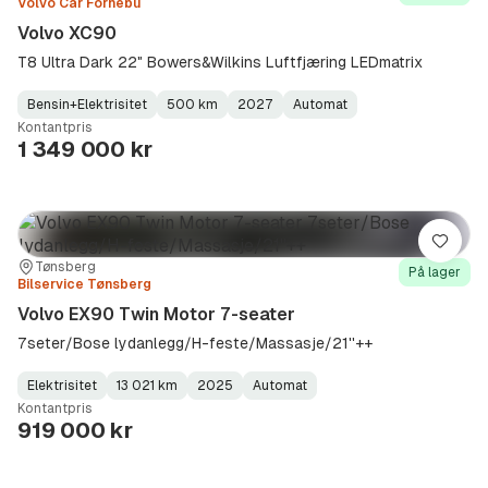
Volvo Car Fornebu
Volvo XC90
T8 Ultra Dark 22" Bowers&Wilkins Luftfjæring LEDmatrix
Bensin+Elektrisitet
500 km
2027
Automat
Fuel
Kilometerstand
Model
Gearbox
:
Kontantpris
Type
Year
Type
:
:
:
1 349 000 kr
Lagre
Sted:
Forhandler:
Tønsberg
På lager
Bilservice Tønsberg
Volvo EX90 Twin Motor 7-seater
7seter/Bose lydanlegg/H-feste/Massasje/21''++
Elektrisitet
13 021 km
2025
Automat
Fuel
Kilometerstand
Model
Gearbox
:
Kontantpris
Type
Year
Type
:
:
:
919 000 kr