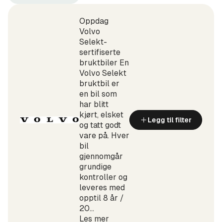
Fredrikstad
Volvo
+100
(Produsent)
km
Oppdag
(Sted)
Volvo
Selekt-
sertifiserte
bruktbiler En
Volvo Selekt
bruktbil er
en bil som
har blitt
kjørt, elsket
Legg til filter
og tatt godt
vare på. Hver
bil
gjennomgår
grundige
kontroller og
leveres med
opptil 8 år /
20...
Les mer