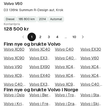
Volvo V60
D3 136hk Summum R-Design aut, Krok
Diesel
185 800 km
2014
Automat
Fuel
Kilometerstand
Model
Gearbox
:
Kontantpris
Type
Year
Type
:
:
:
128 500 kr
1
2
3
4
…
10
Neste
Finn nye og brukte Volvo
side
Volvo XC60
Volvo XC40
Volvo C40
Volvo EX30
Volvo XC90
Volvo EX30 Twin Motor Performance
Volvo C40 Recharge Twin motor
Volvo V60
Volvo V90
Volvo EX90
Volvo XC40 Recharge Twin motor
Volvo XC40 Recharge Twin
Volvo XC90 7 Seats
Volvo EX40
Volvo XC40 P8 AWD Recharge
Volvo XC40 Recharge Single Motor
Volvo C40 Recharge Twin
Volvo EX30 Single Motor Extended Range
Volvo XC90 7-seater
Volvo C40 Recharge Single Motor
Finn nye og brukte Volvo i Norge
Volvo i Oslo
Volvo i Bergen
Volvo i Trondheim
Volvo i Stavanger
Volvo i Kristiansand
Volvo i Fredrikstad
Volvo i Drammen
Volvo i Skien