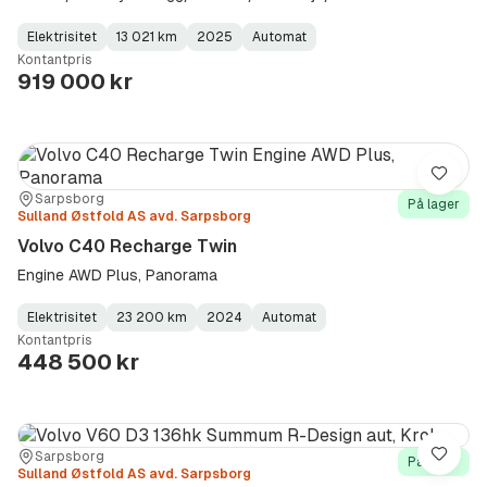
Elektrisitet
13 021 km
2025
Automat
Fuel
Kilometerstand
Model
Gearbox
:
Kontantpris
Type
Year
Type
:
:
:
919 000 kr
Lagre
Sted:
Forhandler:
Sarpsborg
På lager
Sulland Østfold AS avd. Sarpsborg
Volvo C40 Recharge Twin
Engine AWD Plus, Panorama
Elektrisitet
23 200 km
2024
Automat
Fuel
Kilometerstand
Model
Gearbox
:
Kontantpris
Type
Year
Type
:
:
:
448 500 kr
Sted:
Forhandler:
Sarpsborg
Lagre
På lager
Sulland Østfold AS avd. Sarpsborg