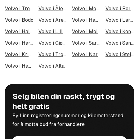
Volvo i Tromsø
Volvo i Ålesund
Volvo i Moss
Volvo i Porsgrunn
Volvo i Bodø
Volvo i Arendal
Volvo i Hamar
Volvo i Larvik
Volvo i Halden
Volvo i Lillehammer
Volvo i Molde
Volvo i Kongsberg
Volvo i Harstad
Volvo i Gjøvik
Volvo i Sarpsborg
Volvo i Sandefjord
Volvo i Kristiansund
Volvo i Tromsdalen
Volvo i Narvik
Volvo i Steinkjer
Volvo i Haugesund
Volvo i Alta
Selg bilen din raskt, trygt og
helt gratis
Fyll inn registreringsnummer og kilometerstand
for å motta bud fra forhandlere