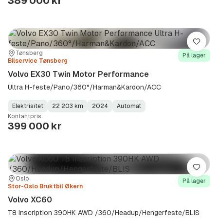
389 000 kr
Lagre
Sted:
Forhandler:
Tønsberg
På lager
Bilservice Tønsberg
Volvo EX30 Twin Motor Performance
Ultra H-feste/Pano/360°/Harman&Kardon/ACC
Elektrisitet
22 203 km
2024
Automat
Fuel
Kilometerstand
Model
Gearbox
:
Kontantpris
Type
Year
Type
:
:
:
399 000 kr
Lagre
Sted:
Forhandler:
Oslo
På lager
Stor-Oslo Bruktbil Økern
Volvo XC60
T8 Inscription 390HK AWD /360/Headup/Hengerfeste/BLIS