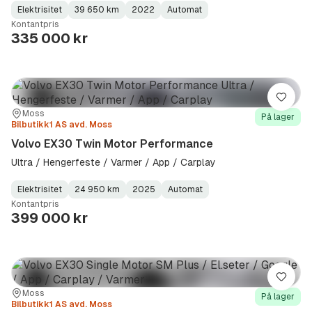
Elektrisitet
39 650 km
2022
Automat
Fuel
Kilometerstand
Model
Gearbox
:
Kontantpris
Type
Year
Type
:
:
:
335 000 kr
Lagre
Sted:
Forhandler:
Moss
På lager
Bilbutikk1 AS avd. Moss
Volvo EX30 Twin Motor Performance
Ultra / Hengerfeste / Varmer / App / Carplay
Elektrisitet
24 950 km
2025
Automat
Fuel
Kilometerstand
Model
Gearbox
:
Kontantpris
Type
Year
Type
:
:
:
399 000 kr
Lagre
Sted:
Forhandler:
Moss
På lager
Bilbutikk1 AS avd. Moss