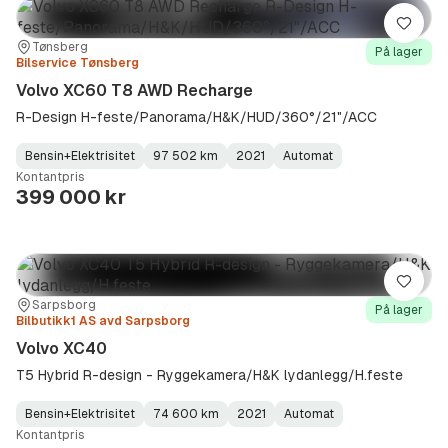
Lagre
Sted:
Forhandler:
Tønsberg
På lager
Bilservice Tønsberg
Volvo XC60 T8 AWD Recharge
R-Design H-feste/Panorama/H&K/HUD/360°/21"/ACC
Bensin+Elektrisitet
97 502 km
2021
Automat
Fuel
Kilometerstand
Model
Gearbox
:
Kontantpris
Type
Year
Type
:
:
:
399 000 kr
Lagre
Sted:
Forhandler:
Sarpsborg
På lager
Bilbutikk1 AS avd Sarpsborg
Volvo XC40
T5 Hybrid R-design - Ryggekamera/H&K lydanlegg/H.feste
Bensin+Elektrisitet
74 600 km
2021
Automat
Fuel
Kilometerstand
Model
Gearbox
:
Kontantpris
Type
Year
Type
:
:
: