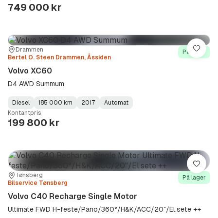
Type
Year
Type
:
:
:
749 000 kr
Sted:
Forhandler:
Drammen
Lagre
På lager
Bertel O. Steen Drammen, Åssiden
Volvo XC60
D4 AWD Summum
Diesel
185 000 km
2017
Automat
Fuel
Kilometerstand
Model
Gearbox
:
Kontantpris
Type
Year
Type
:
:
:
199 800 kr
Lagre
Sted:
Forhandler:
Tønsberg
På lager
Bilservice Tønsberg
Volvo C40 Recharge Single Motor
Ultimate FWD H-feste/Pano/360°/H&K/ACC/20"/El.sete ++