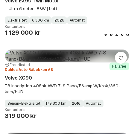
Volvo EX90 Twin Motor
– Ultra 6 seter | B&W | Luft |
Elektrisitet
6 300 km
2026
Automat
Fuel
Kilometerstand
Model
Gearbox
:
Kontantpris
Type
Year
Type
:
:
:
1 129 000 kr
Lagre
Sted:
Forhandler:
Fredrikstad
På lager
Dahles Auto Råbekken AS
Volvo XC90
T8 Inscription 408hk AWD 7-S Pano/B&amp;W/Krok/360-
kam/HUD
Bensin+Elektrisitet
179 800 km
2016
Automat
Fuel
Kilometerstand
Model
Gearbox
:
Kontantpris
Type
Year
Type
:
:
:
319 000 kr