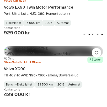
Volvo Car Ryen
Volvo EX90 Twin Motor Performance
Perf. Ultra! Luft, HUD, 360, Hengerfeste ++
Elektrisitet
15 600 km
2025
Automat
Fuel
Kilometerstand
Model
Gearbox
:
Kontantpris
Type
Year
Type
:
:
:
929 000 kr
Lagre
Sted:
Forhandler:
Oslo
På lager
Stor-Oslo Bruktbil Økern
Volvo XC90
T8 407HK AWD/Krok/360kamera/Bowers/Hud
Bensin+Elektrisitet
123 500 km
2018
Automat
Fuel
Kilometerstand
Model
Gearbox
:
Kontantpris
Type
Year
Type
:
:
:
429 000 kr