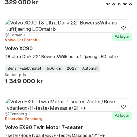
329 000 kr
Lagre
Sted:
Forhandler:
Fornebu
På lager
Volvo Car Fornebu
Volvo XC90
T8 Ultra Dark 22" Bowers&Wilkins Luftfjæring LEDmatrix
Bensin+Elektrisitet
500 km
2027
Automat
Fuel
Kilometerstand
Model
Gearbox
:
Kontantpris
Type
Year
Type
:
:
:
1 349 000 kr
Lagre
Sted:
Forhandler:
Tønsberg
På lager
Bilservice Tønsberg
Volvo EX90 Twin Motor 7-seater
7seter/Bose lydanlegg/H-feste/Massasje/21''++