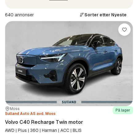
640 annonser
Sorter etter
Nyeste
Lagre
Sted:
Forhandler:
Moss
På lager
Sulland Auto AS avd. Moss
Volvo C40 Recharge Twin motor
AWD | Plus | 360 | Harman | ACC | BLIS