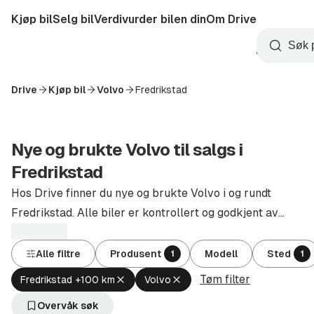
Hopp
Kjøp bil
Selg bil
Verdivurder bilen din
Om Drive
til
Opprett
hovedinnhold
Startside
Søk
konto
Drive
Kjøp bil
Volvo
Fredrikstad
Nye og brukte Volvo til salgs i
Fredrikstad
Hos Drive finner du nye og brukte Volvo i og rundt
Fredrikstad. Alle biler er kontrollert og godkjent av
autoriserte forhandlere.
Alle filtre
Produsent
Modell
Sted
1
1
Tøm filter
Fjern
Fjern
Fredrikstad +100 km
Volvo
aktivt
aktivt
filter
filter
Overvåk søk