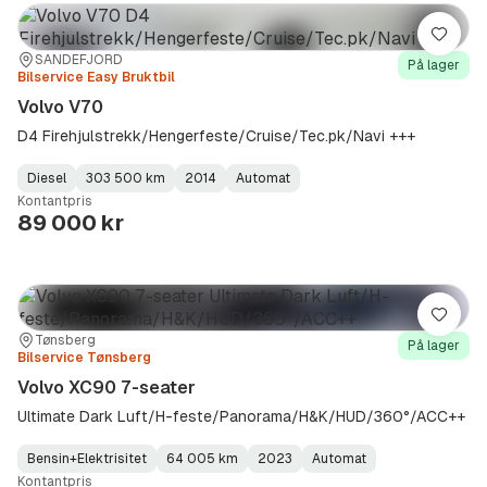
Lagre
Sted:
Forhandler:
SANDEFJORD
På lager
Bilservice Easy Bruktbil
Volvo V70
D4 Firehjulstrekk/Hengerfeste/Cruise/Tec.pk/Navi +++
Diesel
303 500 km
2014
Automat
Fuel
Kilometerstand
Model
Gearbox
:
Kontantpris
Type
Year
Type
:
:
:
89 000 kr
Lagre
Sted:
Forhandler:
Tønsberg
På lager
Bilservice Tønsberg
Volvo XC90 7-seater
Ultimate Dark Luft/H-feste/Panorama/H&K/HUD/360°/ACC++
Bensin+Elektrisitet
64 005 km
2023
Automat
Fuel
Kilometerstand
Model
Gearbox
:
Kontantpris