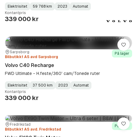
Elektrisitet
59 768 km
2023
Automat
Fuel
Kilometerstand
Model
Gearbox
:
Kontantpris
Type
Year
Type
:
:
:
339 000 kr
Lagre
Sted:
Forhandler:
Sarpsborg
På lager
Bilbutikk1 AS avd Sarpsborg
Volvo C40 Recharge
FWD Ultimate - H.feste/360' cam/Tonede ruter
Elektrisitet
37 500 km
2023
Automat
Fuel
Kilometerstand
Model
Gearbox
:
Kontantpris
Type
Year
Type
:
:
:
339 000 kr
Sted:
Forhandler:
Fredrikstad
Lagre
På lager
Bilbutikk1 AS avd. Fredrikstad