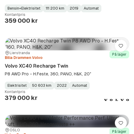
Bensin+Elektrisitet
111 200 km
2019
Automat
Fuel
Kilometerstand
Model
Gearbox
:
Kontantpris
Type
Year
Type
:
:
:
359 000 kr
Lagre
Sted:
Forhandler:
Lierstranda
På lager
Bilia Drammen Volvo
Volvo XC40 Recharge Twin
P8 AWD Pro - H.Feste, 360, PANO, H&K, 20"
Elektrisitet
50 603 km
2022
Automat
Fuel
Kilometerstand
Model
Gearbox
:
Kontantpris
Type
Year
Type
:
:
:
379 000 kr
Lagre
Sted:
Forhandler:
OSLO
På lager