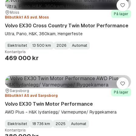
Lagre
Sted:
Forhandler:
Moss
På lager
Bilbutikk1 AS avd. Moss
Volvo EX30 Cross Country Twin Motor Performance
Ultra, Pano, H&K, 360kam, Hengerfeste
Elektrisitet
13 500 km
2026
Automat
Fuel
Kilometerstand
Model
Gearbox
:
Kontantpris
Type
Year
Type
:
:
:
469 000 kr
Lagre
Sted:
Forhandler:
Sarpsborg
På lager
Bilbutikk1 AS avd Sarpsborg
Volvo EX30 Twin Motor Performance
AWD Plus - H&K lydanlegg/ Varmepumpe/ Ryggekamera
Elektrisitet
18 736 km
2025
Automat
Fuel
Kilometerstand
Model
Gearbox
:
Kontantpris
Type
Year
Type
:
:
: