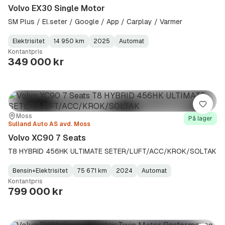
Volvo EX30 Single Motor
SM Plus / El.seter / Google / App / Carplay / Varmer
Elektrisitet
14 950 km
2025
Automat
Fuel
Kilometerstand
Model
Gearbox
:
Kontantpris
Type
Year
Type
:
:
:
349 000 kr
Lagre
Sted:
Forhandler:
Moss
På lager
Sulland Auto AS avd. Moss
Volvo XC90 7 Seats
T8 HYBRID 456HK ULTIMATE SETER/LUFT/ACC/KROK/SOLTAK
Bensin+Elektrisitet
75 671 km
2024
Automat
Fuel
Kilometerstand
Model
Gearbox
:
Kontantpris
Type
Year
Type
:
:
:
799 000 kr