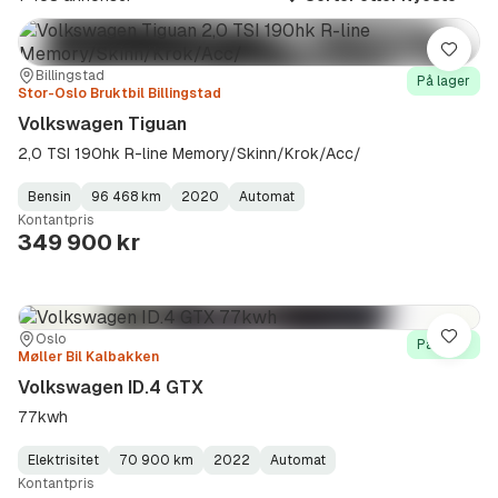
Lagre
Sted:
Forhandler:
Billingstad
På lager
Stor-Oslo Bruktbil Billingstad
Volkswagen Tiguan
2,0 TSI 190hk R-line Memory/Skinn/Krok/Acc/
Bensin
96 468 km
2020
Automat
Fuel
Kilometerstand
Model
Gearbox
:
Kontantpris
Type
Year
Type
:
:
:
349 900 kr
Sted:
Forhandler:
Oslo
Lagre
På lager
Møller Bil Kalbakken
Volkswagen ID.4 GTX
77kwh
Elektrisitet
70 900 km
2022
Automat
Fuel
Kilometerstand
Model
Gearbox
:
Kontantpris
Type
Year
Type
:
:
: