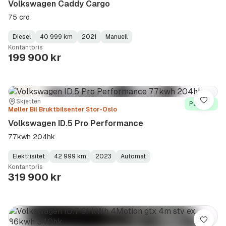
Volkswagen Caddy Cargo
75 crd
Diesel
40 999 km
2021
Manuell
Fuel
Kilometerstand
Model
Gearbox
:
Kontantpris
Type
Year
Type
:
:
:
199 900 kr
Sted:
Forhandler:
Skjetten
Lagre
På lager
Møller Bil Bruktbilsenter Stor-Oslo
Volkswagen ID.5 Pro Performance
77kwh 204hk
Elektrisitet
42 999 km
2023
Automat
Fuel
Kilometerstand
Model
Gearbox
:
Kontantpris
Type
Year
Type
:
:
:
319 900 kr
Lagre