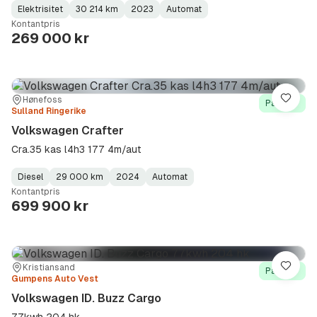
Elektrisitet
30 214 km
2023
Automat
Fuel
Kilometerstand
Model
Gearbox
:
Kontantpris
Type
Year
Type
:
:
:
269 000 kr
Sted:
Forhandler:
Hønefoss
Lagre
På lager
Sulland Ringerike
Volkswagen Crafter
Cra.35 kas l4h3 177 4m/aut
Diesel
29 000 km
2024
Automat
Fuel
Kilometerstand
Model
Gearbox
:
Kontantpris
Type
Year
Type
:
:
:
699 900 kr
Sted:
Forhandler:
Kristiansand
Lagre
På lager
Gumpens Auto Vest
Volkswagen ID. Buzz Cargo