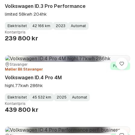
Volkswagen ID.3 Pro Performance
limited 58kwh 204hk
Elektrisitet
42 166 km
2023
Automat
Fuel
Kilometerstand
Model
Gearbox
:
Kontantpris
Type
Year
Type
:
:
:
239 800 kr
Sted:
Forhandler:
Stavanger
Lagre
På lager
Møller Bil Stavanger
Volkswagen ID.4 Pro 4M
highl.77kwh 286hk
Elektrisitet
45 532 km
2025
Automat
Fuel
Kilometerstand
Model
Gearbox
:
Kontantpris
Type
Year
Type
:
:
:
439 800 kr