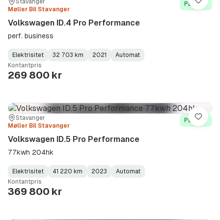
Sted:
Forhandler:
Stavanger
Lagre
På lager
Møller Bil Stavanger
Volkswagen ID.4 Pro Performance
perf. business
Elektrisitet
32 703 km
2021
Automat
Fuel
Kilometerstand
Model
Gearbox
:
Kontantpris
Type
Year
Type
:
:
:
269 800 kr
Sted:
Forhandler:
Stavanger
Lagre
På lager
Møller Bil Stavanger
Volkswagen ID.5 Pro Performance
77kwh 204hk
Elektrisitet
41 220 km
2023
Automat
Fuel
Kilometerstand
Model
Gearbox
:
Kontantpris
Type
Year
Type
:
:
:
369 800 kr