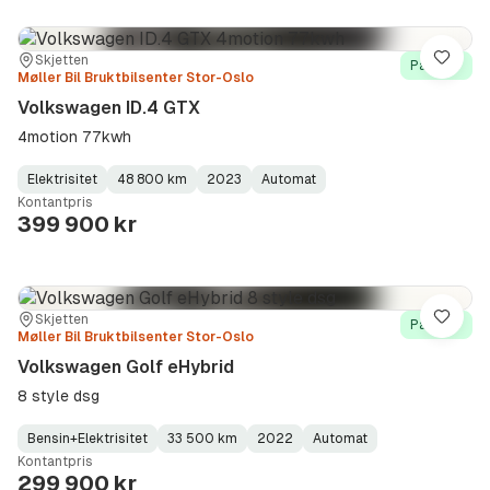
Sted:
Forhandler:
Skjetten
Lagre
På lager
Møller Bil Bruktbilsenter Stor-Oslo
Volkswagen ID.4 GTX
4motion 77kwh
Elektrisitet
48 800 km
2023
Automat
Fuel
Kilometerstand
Model
Gearbox
:
Kontantpris
Type
Year
Type
:
:
:
399 900 kr
Sted:
Forhandler:
Skjetten
Lagre
På lager
Møller Bil Bruktbilsenter Stor-Oslo
Volkswagen Golf eHybrid
8 style dsg
Bensin+Elektrisitet
33 500 km
2022
Automat
Fuel
Kilometerstand
Model
Gearbox
:
Kontantpris
Type
Year
Type
:
:
:
299 900 kr