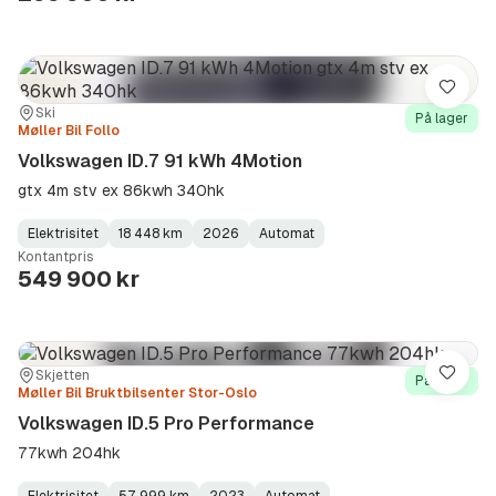
Lagre
Sted:
Forhandler:
Ski
På lager
Møller Bil Follo
Volkswagen ID.7 91 kWh 4Motion
gtx 4m stv ex 86kwh 340hk
Elektrisitet
18 448 km
2026
Automat
Fuel
Kilometerstand
Model
Gearbox
:
Kontantpris
Type
Year
Type
:
:
:
549 900 kr
Sted:
Forhandler:
Skjetten
Lagre
På lager
Møller Bil Bruktbilsenter Stor-Oslo
Volkswagen ID.5 Pro Performance
77kwh 204hk