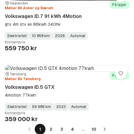
Sted:
Forhandler:
Slependen
På lager
Møller Bil Asker og Bærum
Volkswagen ID.7 91 kWh 4Motion
gtx 4m stv ex 86kwh 340hk
Elektrisitet
10 858 km
2026
Automat
Fuel
Kilometerstand
Model
Gearbox
:
Kontantpris
Type
Year
Type
:
:
:
559 750 kr
Sted:
Forhandler:
Tønsberg
Lagre
På lager
Møller Bil Tønsberg
Volkswagen ID.5 GTX
4motion 77kwh
Elektrisitet
59 989 km
2023
Automat
Fuel
Kilometerstand
Model
Gearbox
:
Kontantpris
Type
Year
Type
:
:
:
359 000 kr
1
2
3
4
…
10
Neste