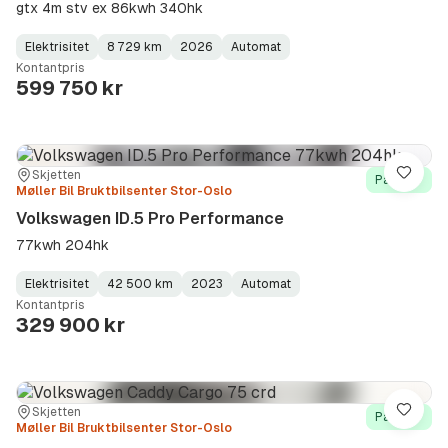
gtx 4m stv ex 86kwh 340hk
Elektrisitet
8 729 km
2026
Automat
Fuel
Kilometerstand
Model
Gearbox
:
Kontantpris
Type
Year
Type
:
:
:
599 750 kr
Sted:
Forhandler:
Skjetten
Lagre
På lager
Møller Bil Bruktbilsenter Stor-Oslo
Volkswagen ID.5 Pro Performance
77kwh 204hk
Elektrisitet
42 500 km
2023
Automat
Fuel
Kilometerstand
Model
Gearbox
:
Kontantpris
Type
Year
Type
:
:
:
329 900 kr
Sted:
Forhandler:
Skjetten
Lagre
På lager
Møller Bil Bruktbilsenter Stor-Oslo