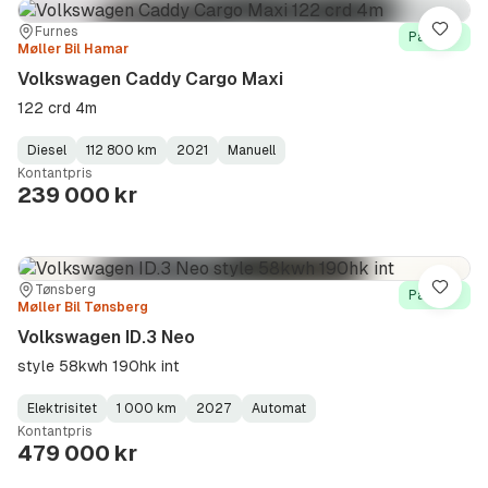
Sted:
Forhandler:
Furnes
Lagre
På lager
Møller Bil Hamar
Volkswagen Caddy Cargo Maxi
122 crd 4m
Diesel
112 800 km
2021
Manuell
Fuel
Kilometerstand
Model
Gearbox
:
Kontantpris
Type
Year
Type
:
:
:
239 000 kr
Sted:
Forhandler:
Tønsberg
Lagre
På lager
Møller Bil Tønsberg
Volkswagen ID.3 Neo
style 58kwh 190hk int
Elektrisitet
1 000 km
2027
Automat
Fuel
Kilometerstand
Model
Gearbox
:
Kontantpris
Type
Year
Type
:
:
:
479 000 kr