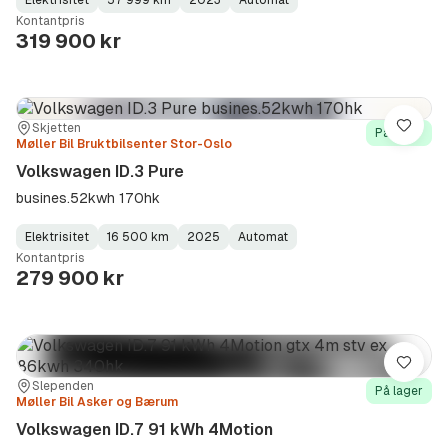
Elektrisitet
57 999 km
2023
Automat
Fuel
Kilometerstand
Model
Gearbox
:
Kontantpris
Type
Year
Type
:
:
:
319 900 kr
Sted:
Forhandler:
Skjetten
Lagre
På lager
Møller Bil Bruktbilsenter Stor-Oslo
Volkswagen ID.3 Pure
busines.52kwh 170hk
Elektrisitet
16 500 km
2025
Automat
Fuel
Kilometerstand
Model
Gearbox
:
Kontantpris
Type
Year
Type
:
:
:
279 900 kr
Lagre
Sted:
Forhandler:
Slependen
På lager
Møller Bil Asker og Bærum
Volkswagen ID.7 91 kWh 4Motion