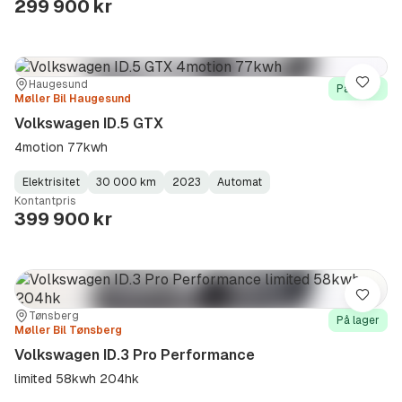
299 900 kr
Sted:
Forhandler:
Haugesund
Lagre
På lager
Møller Bil Haugesund
Volkswagen ID.5 GTX
4motion 77kwh
Elektrisitet
30 000 km
2023
Automat
Fuel
Kilometerstand
Model
Gearbox
:
Kontantpris
Type
Year
Type
:
:
:
399 900 kr
Lagre
Sted:
Forhandler:
Tønsberg
På lager
Møller Bil Tønsberg
Volkswagen ID.3 Pro Performance
limited 58kwh 204hk