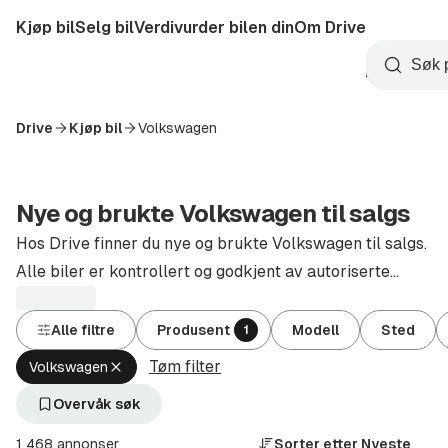
Hopp
Kjøp bil
Selg bil
Verdivurder bilen din
Om Drive
til
Opprett
hovedinnhold
Startside
Søk
konto
Drive
Kjøp bil
Volkswagen
Nye og brukte Volkswagen til salgs
Hos Drive finner du nye og brukte Volkswagen til salgs.
Alle biler er kontrollert og godkjent av autoriserte
forhandlere.
Alle filtre
Produsent
Modell
Sted
1
Tøm filter
Fjern
Volkswagen
aktivt
filter
Overvåk søk
Volkswagen
(Produsent)
1 468 annonser
Sorter etter
Nyeste