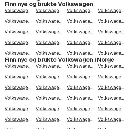
Finn nye og brukte Volkswagen
side
Volkswagen ID.3
Volkswagen ID.4
Volkswagen ID.3 Pro Performance
Volkswagen ID.4 GTX
Volkswagen ID.7
Volkswagen ID.7 GTX Tourer
Volkswagen Caddy
Volkswagen ID.5
Volkswagen Transporter
Volkswagen ID. Buzz
Volkswagen Tiguan
Volkswagen ID. Buzz Cargo
Volkswagen Golf
Volkswagen ID.5 GTX
Volkswagen ID.4 Pro 4M
Volkswagen Caddy Cargo Maxi
Volkswagen T-Roc
Volkswagen ID.5 Pro Performance
Volkswagen Caddy Cargo
Volkswagen ID.4 Pro Performance
Finn nye og brukte Volkswagen i Norge
Volkswagen i Oslo
Volkswagen i Bergen
Volkswagen i Trondheim
Volkswagen i Stavanger
Volkswagen i Kristiansand
Volkswagen i Fredrikstad
Volkswagen i Drammen
Volkswagen i Skien
Volkswagen i Tromsø
Volkswagen i Ålesund
Volkswagen i Moss
Volkswagen i Porsgrunn
Volkswagen i Bodø
Volkswagen i Arendal
Volkswagen i Hamar
Volkswagen i Larvik
Volkswagen i Halden
Volkswagen i Lillehammer
Volkswagen i Molde
Volkswagen i Kongsberg
Volkswagen i Harstad
Volkswagen i Gjøvik
Volkswagen i Sarpsborg
Volkswagen i Sandefjord