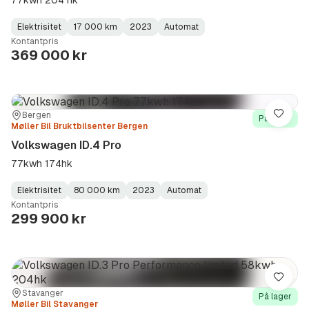
77kwh 204 hk
Elektrisitet
17 000 km
2023
Automat
Fuel
Kilometerstand
Model
Gearbox
:
Kontantpris
Type
Year
Type
:
:
:
369 000 kr
Sted:
Forhandler:
Bergen
Lagre
På lager
Møller Bil Bruktbilsenter Bergen
Volkswagen ID.4 Pro
77kwh 174hk
Elektrisitet
80 000 km
2023
Automat
Fuel
Kilometerstand
Model
Gearbox
:
Kontantpris
Type
Year
Type
:
:
:
299 900 kr
Lagre
Sted:
Forhandler:
Stavanger
På lager
Møller Bil Stavanger