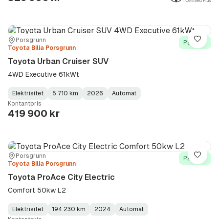
Sted:
Forhandler:
Porsgrunn
Lagre
På lager
Toyota Bilia Porsgrunn
Toyota Urban Cruiser SUV
4WD Executive 61kWt
Elektrisitet
5 710 km
2026
Automat
Fuel
Kilometerstand
Model
Gearbox
:
Kontantpris
Type
Year
Type
:
:
:
419 900 kr
Sted:
Forhandler:
Porsgrunn
Lagre
På lager
Toyota Bilia Porsgrunn
Toyota ProAce City Electric
Comfort 50kw L2
Elektrisitet
194 230 km
2024
Automat
Fuel
Kilometerstand
Model
Gearbox
: