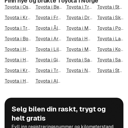
Finn nye og brukte Toyota i Norge
Toyota i Oslo
Toyota i Bergen
Toyota i Trondheim
Toyota i Stavanger
Toyota i Kristiansand
Toyota i Fredrikstad
Toyota i Drammen
Toyota i Skien
Toyota i Tromsø
Toyota i Ålesund
Toyota i Moss
Toyota i Porsgrunn
Toyota i Bodø
Toyota i Arendal
Toyota i Hamar
Toyota i Larvik
Toyota i Halden
Toyota i Lillehammer
Toyota i Molde
Toyota i Kongsberg
Toyota i Harstad
Toyota i Gjøvik
Toyota i Sarpsborg
Toyota i Sandefjord
Toyota i Kristiansund
Toyota i Tromsdalen
Toyota i Narvik
Toyota i Steinkjer
Toyota i Haugesund
Toyota i Alta
Selg bilen din raskt, trygt og
helt gratis
Fyll inn registreringsnummer og kilometerstand