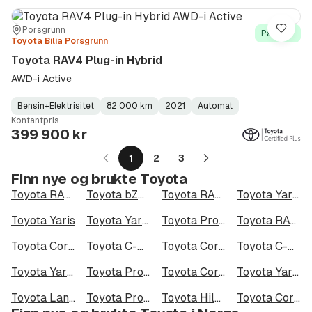
Sted:
Forhandler:
Porsgrunn
Lagre
På lager
Toyota Bilia Porsgrunn
Toyota RAV4 Plug-in Hybrid
AWD-i Active
Bensin+Elektrisitet
82 000 km
2021
Automat
Fuel
Kilometerstand
Model
Gearbox
:
Kontantpris
Type
Year
Type
:
:
:
399 900 kr
1
2
3
Neste
Finn nye og brukte Toyota
side
Toyota RAV4
Toyota bZ4X
Toyota RAV4 Plug-in Hybrid
Toyota Yaris Cross
Toyota Yaris
Toyota Yaris Cross Hybrid AWD-i
Toyota ProAce
Toyota RAV4 Hybrid AWD-i
Toyota Corolla Cross
Toyota C-HR
Toyota Corolla Cross Hybrid AWD-i
Toyota C-HR Hybrid
Toyota Yaris Hybrid
Toyota ProAce City
Toyota Corolla
Toyota Yaris Cross Hybrid 115 AWD-i
Toyota Land Cruiser Prado
Toyota ProAce City Electric
Toyota Hilux
Toyota Corolla Touring Sports Hybrid