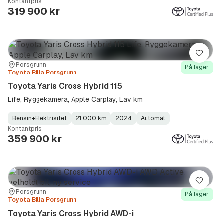
Kontantpris
Type
Year
Type
:
:
:
319 900 kr
Lagre
Sted:
Forhandler:
Porsgrunn
På lager
Toyota Bilia Porsgrunn
Toyota Yaris Cross Hybrid 115
Life, Ryggekamera, Apple Carplay, Lav km
Bensin+Elektrisitet
21 000 km
2024
Automat
Fuel
Kilometerstand
Model
Gearbox
:
Kontantpris
Type
Year
Type
:
:
:
359 900 kr
Lagre
Sted:
Forhandler:
Porsgrunn
På lager
Toyota Bilia Porsgrunn
Toyota Yaris Cross Hybrid AWD-i