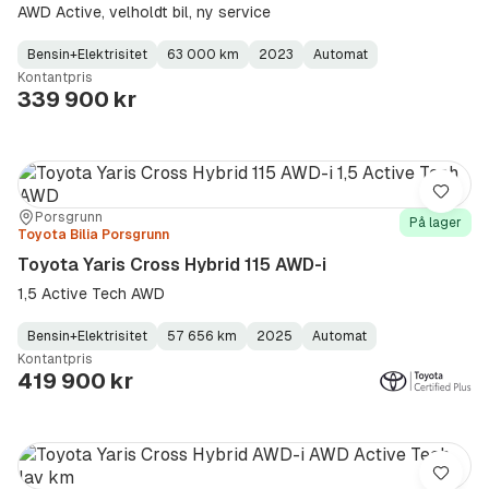
AWD Active, velholdt bil, ny service
Bensin+Elektrisitet
63 000 km
2023
Automat
Fuel
Kilometerstand
Model
Gearbox
:
Kontantpris
Type
Year
Type
:
:
:
339 900 kr
Lagre
Sted:
Forhandler:
Porsgrunn
På lager
Toyota Bilia Porsgrunn
Toyota Yaris Cross Hybrid 115 AWD-i
1,5 Active Tech AWD
Bensin+Elektrisitet
57 656 km
2025
Automat
Fuel
Kilometerstand
Model
Gearbox
:
Kontantpris
Type
Year
Type
:
:
:
419 900 kr
Lagre