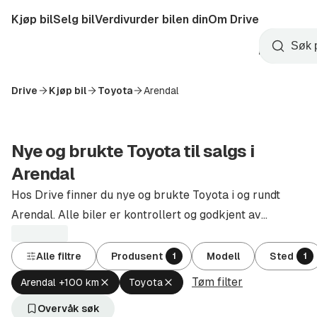
Hopp
Kjøp bil
Selg bil
Verdivurder bilen din
Om Drive
til
Opprett
hovedinnhold
Startside
Søk
konto
Drive
Kjøp bil
Toyota
Arendal
Nye og brukte Toyota til salgs i
Arendal
Hos Drive finner du nye og brukte Toyota i og rundt
Arendal. Alle biler er kontrollert og godkjent av
autoriserte forhandlere.
Alle filtre
Produsent
Modell
Sted
1
1
Tøm filter
Fjern
Fjern
Arendal +100 km
Toyota
aktivt
aktivt
filter
filter
Overvåk søk