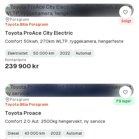
Lagre
Sted:
Forhandler:
Porsgrunn
Solgt
Toyota Bilia Porsgrunn
Toyota ProAce City Electric
Comfort 50kwh, 270km WLTP, ryggekamera, hengerfeste
Elektrisitet
50 000 km
2022
Automat
Fuel
Kilometerstand
Model
Gearbox
:
Kontantpris
Type
Year
Type
:
:
:
239 900 kr
Lagre
Sted:
Forhandler:
Porsgrunn
På lager
Toyota Bilia Porsgrunn
Toyota Proace
Comfort 2.0 Aut. 2500kg hengervekt, ny service
Diesel
43 000 km
2022
Automat
Fuel
Kilometerstand
Model
Gearbox
: