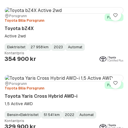
Sted:
Forhandler:
Porsgrunn
Lagre
På lager
Toyota Bilia Porsgrunn
Toyota bZ4X
Active 2wd
Elektrisitet
27 958 km
2023
Automat
Fuel
Kilometerstand
Model
Gearbox
:
Kontantpris
Type
Year
Type
:
:
:
354 900 kr
Sted:
Forhandler:
Porsgrunn
Lagre
På lager
Toyota Bilia Porsgrunn
Toyota Yaris Cross Hybrid AWD-i
1,5 Active AWD
Bensin+Elektrisitet
51 541 km
2022
Automat
Fuel
Kilometerstand
Model
Gearbox
:
Kontantpris
Type
Year
Type
:
:
:
329 900 kr