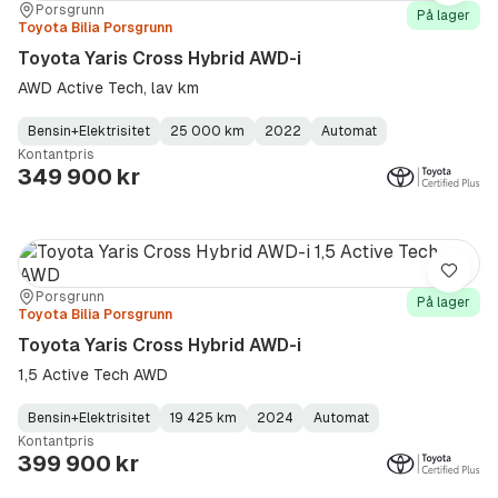
Sted:
Forhandler:
Porsgrunn
På lager
Toyota Bilia Porsgrunn
Toyota Yaris Cross Hybrid AWD-i
AWD Active Tech, lav km
Bensin+Elektrisitet
25 000 km
2022
Automat
Fuel
Kilometerstand
Model
Gearbox
:
Kontantpris
Type
Year
Type
:
:
:
349 900 kr
Lagre
Sted:
Forhandler:
Porsgrunn
På lager
Toyota Bilia Porsgrunn
Toyota Yaris Cross Hybrid AWD-i
1,5 Active Tech AWD
Bensin+Elektrisitet
19 425 km
2024
Automat
Fuel
Kilometerstand
Model
Gearbox
:
Kontantpris
Type
Year
Type
:
:
:
399 900 kr