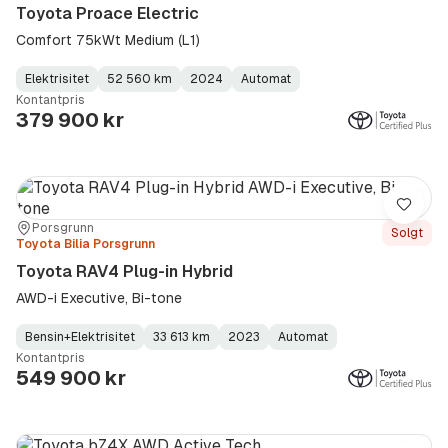
Toyota Proace Electric
Comfort 75kWt Medium (L1)
Elektrisitet
52 560 km
2024
Automat
Fuel
Kilometerstand
Model
Gearbox
:
Kontantpris
Type
Year
Type
:
:
:
379 900 kr
Lagre
Sted:
Forhandler:
Porsgrunn
Solgt
Toyota Bilia Porsgrunn
Toyota RAV4 Plug-in Hybrid
AWD-i Executive, Bi-tone
Bensin+Elektrisitet
33 613 km
2023
Automat
Fuel
Kilometerstand
Model
Gearbox
:
Kontantpris
Type
Year
Type
:
:
:
549 900 kr