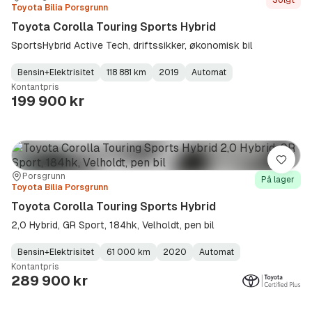
Solgt
Toyota Bilia Porsgrunn
Toyota Corolla Touring Sports Hybrid
SportsHybrid Active Tech, driftssikker, økonomisk bil
Bensin+Elektrisitet
118 881 km
2019
Automat
Fuel
Kilometerstand
Model
Gearbox
:
Kontantpris
Type
Year
Type
:
:
:
199 900 kr
Lagre
Sted:
Forhandler:
Porsgrunn
På lager
Toyota Bilia Porsgrunn
Toyota Corolla Touring Sports Hybrid
2,0 Hybrid, GR Sport, 184hk, Velholdt, pen bil
Bensin+Elektrisitet
61 000 km
2020
Automat
Fuel
Kilometerstand
Model
Gearbox
:
Kontantpris
Type
Year
Type
:
:
:
289 900 kr