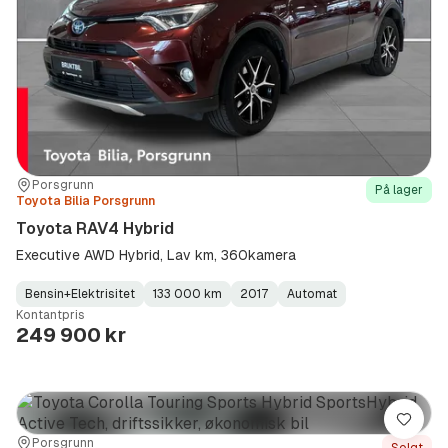
Sted:
Forhandler:
Porsgrunn
På lager
Toyota Bilia Porsgrunn
Toyota RAV4 Hybrid
Executive AWD Hybrid, Lav km, 360kamera
Bensin+Elektrisitet
133 000 km
2017
Automat
Fuel
Kilometerstand
Model
Gearbox
:
Kontantpris
Type
Year
Type
:
:
:
249 900 kr
Lagre
Sted:
Forhandler:
Porsgrunn