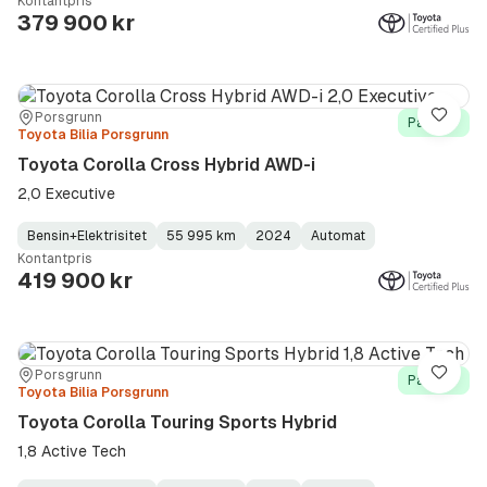
Kontantpris
Type
Year
Type
:
:
:
379 900 kr
Sted:
Forhandler:
Porsgrunn
Lagre
På lager
Toyota Bilia Porsgrunn
Toyota Corolla Cross Hybrid AWD-i
2,0 Executive
Bensin+Elektrisitet
55 995 km
2024
Automat
Fuel
Kilometerstand
Model
Gearbox
:
Kontantpris
Type
Year
Type
:
:
:
419 900 kr
Sted:
Forhandler:
Porsgrunn
Lagre
På lager
Toyota Bilia Porsgrunn
Toyota Corolla Touring Sports Hybrid
1,8 Active Tech