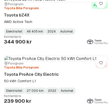
Sted:
Forhandler:
Porsgrunn
Lagre
På lager
Toyota Bilia Porsgrunn
Toyota bZ4X
AWD Active Tech
Elektrisitet
46 405 km
2024
Automat
Fuel
Kilometerstand
Model
Gearbox
:
Kontantpris
Type
Year
Type
:
:
:
344 900 kr
Sted:
Forhandler:
Porsgrunn
Lagre
Solgt
Toyota Bilia Porsgrunn
Toyota ProAce City Electric
50 kWt Comfort L1
Elektrisitet
27 000 km
2022
Automat
Fuel
Kilometerstand
Model
Gearbox
:
Kontantpris
Type
Year
Type
:
:
:
239 900 kr