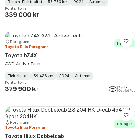
Bensin+Elektrisitet
56 769 km
2024
Automat
Fuel
Kilometerstand
Model
Gearbox
:
Kontantpris
Type
Year
Type
:
:
:
339 000 kr
Sted:
Forhandler:
Porsgrunn
Lagre
På lager
Toyota Bilia Porsgrunn
Toyota bZ4X
AWD Active Tech
Elektrisitet
59 426 km
2024
Automat
Fuel
Kilometerstand
Model
Gearbox
:
Kontantpris
Type
Year
Type
:
:
:
379 900 kr
Lagre
Sted:
Forhandler:
Porsgrunn
På lager
Toyota Bilia Porsgrunn
Toyota Hilux Dobbelcab