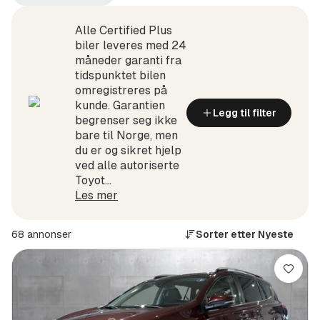
Arendal
Toyota
+100
(Produsent)
km
Alle Certified Plus
(Sted)
biler leveres med 24
måneder garanti fra
tidspunktet bilen
omregistreres på
kunde. Garantien
Legg til filter
begrenser seg ikke
bare til Norge, men
du er og sikret hjelp
ved alle autoriserte
Toyot...
Les mer
68 annonser
Sorter etter
Nyeste
Lagre