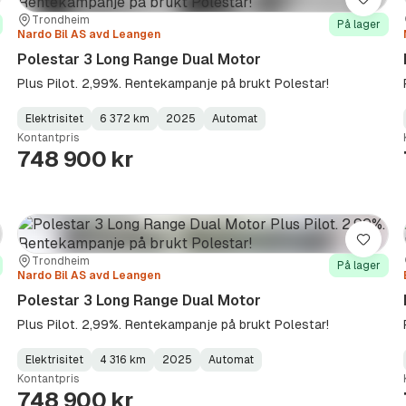
re
Lagre
Sted:
Forhandler:
Trondheim
På lager
Nardo Bil AS avd Leangen
Polestar 3 Long Range Dual Motor
Plus Pilot. 2,99%. Rentekampanje på brukt Polestar!
Elektrisitet
6 372 km
2025
Automat
Fuel
Kilometerstand
Model
Gearbox
:
Kontantpris
Type
Year
Type
:
:
:
748 900 kr
re
Lagre
Sted:
Forhandler:
Trondheim
På lager
Nardo Bil AS avd Leangen
Polestar 3 Long Range Dual Motor
Plus Pilot. 2,99%. Rentekampanje på brukt Polestar!
Elektrisitet
4 316 km
2025
Automat
Fuel
Kilometerstand
Model
Gearbox
:
Kontantpris
Type
Year
Type
:
:
:
748 900 kr