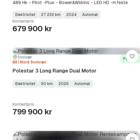
489 Hk - Pilot -Plus - Bower&Wilkins - LED HD -H.feste
Elektrisitet
27 232 km
2024
Automat
Fuel
Kilometerstand
Model
Gearbox
:
Kontantpris
Type
Year
Type
:
:
:
679 900 kr
Sted:
Forhandler:
Svolvær
Lag
På lager
Bil i Nord Svolvær
Polestar 3 Long Range Dual Motor
Elektrisitet
50 km
2025
Automat
Fuel
Kilometerstand
Model
Gearbox
:
Type
Year
Type
:
:
:
Kontantpris
799 900 kr