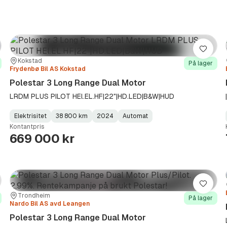
re
Lagre
Sted:
Forhandler:
Kokstad
På lager
Frydenbø Bil AS Kokstad
Polestar 3 Long Range Dual Motor
LRDM PLUS PILOT HEl.EL.HF|22"|HD.LED|B&W|HUD
Elektrisitet
38 800 km
2024
Automat
Fuel
Kilometerstand
Model
Gearbox
:
Kontantpris
Type
Year
Type
:
:
:
669 000 kr
re
Lagre
Sted:
Forhandler:
Trondheim
På lager
Nardo Bil AS avd Leangen
Polestar 3 Long Range Dual Motor