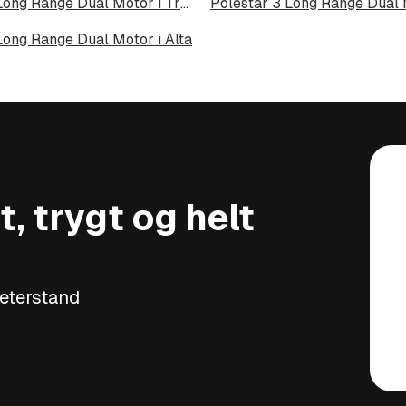
Polestar 3 Long Range Dual Motor i Tromsdalen
Long Range Dual Motor i Alta
t, trygt og helt
meterstand