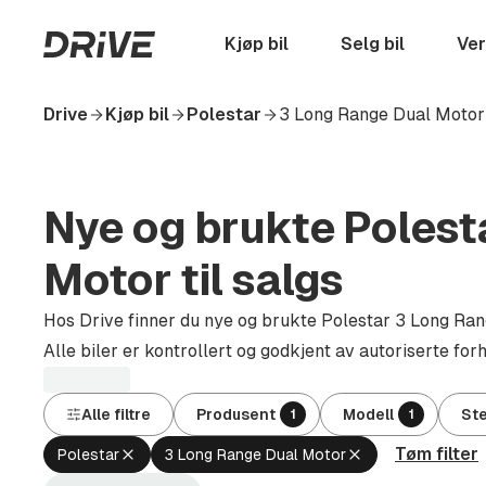
Hopp
til
Startside
Kjøp bil
Selg bil
Ver
hovedinnhold
Drive
Kjøp bil
Polestar
3 Long Range Dual Motor
Nye og brukte Polest
Motor til salgs
Hos Drive finner du nye og brukte Polestar 3 Long Rang
Alle biler er kontrollert og godkjent av autoriserte for
Alle filtre
Produsent
Modell
St
1
1
Tøm filter
Fjern
Fjern
Polestar
3 Long Range Dual Motor
aktivt
aktivt