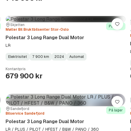
Sted:
Forhandler:
Skjetten
re
Lagre
På lager
Møller Bil Bruktbilsenter Stor-Oslo
Polestar 3 Long Range Dual Motor
LR
Elektrisitet
7 900 km
2024
Automat
Fuel
Kilometerstand
Model
Gearbox
:
Type
Year
Type
:
:
:
Kontantpris
679 900 kr
re
Lagre
Sted:
Forhandler:
Sandefjord
På lager
Bilservice Sandefjord
Polestar 3 Long Range Dual Motor
LR / PLUS / PILOT / HFEST / B&W / PANO / 360