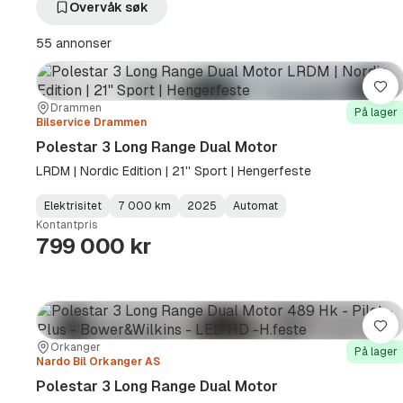
filter
filter
Overvåk søk
Polestar
3
(Produsent)
Long
55 annonser
Range
Dual
Motor
Lag
(Modell)
Sted:
Forhandler:
Drammen
På lager
Bilservice Drammen
Polestar 3 Long Range Dual Motor
LRDM | Nordic Edition | 21'' Sport | Hengerfeste
Elektrisitet
7 000 km
2025
Automat
Fuel
Kilometerstand
Model
Gearbox
:
Kontantpris
Type
Year
Type
:
:
:
799 000 kr
Lag
Sted:
Forhandler:
Orkanger
På lager
Nardo Bil Orkanger AS
Polestar 3 Long Range Dual Motor