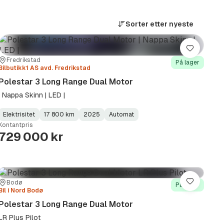
Sorter etter
nyeste
Lagre
Sted:
Forhandler:
Fredrikstad
På lager
Bilbutikk1 AS avd. Fredrikstad
Polestar 3 Long Range Dual Motor
| Nappa Skinn | LED |
Elektrisitet
17 800 km
2025
Automat
Fuel
Kilometerstand
Model
Gearbox
:
Kontantpris
Type
Year
Type
:
:
:
729 000 kr
Sted:
Forhandler:
Bodø
Lagre
På lager
Bil i Nord Bodø
Polestar 3 Long Range Dual Motor
LR Plus Pilot