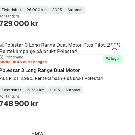
Elektrisitet
26 000 km
2025
Automat
Fuel
Kilometerstand
Model
Gearbox
:
Kontantpris
Type
Year
Type
:
:
:
729 000 kr
Lagre
Sted:
Forhandler:
Trondheim
På lager
Nardo Bil AS avd Leangen
Polestar 3 Long Range Dual Motor
Plus Pilot. 2,99%. Rentekampanje på brukt Polestar!
Elektrisitet
15 730 km
2025
Automat
Fuel
Kilometerstand
Model
Gearbox
:
Kontantpris
Type
Year
Type
:
:
:
748 900 kr
BMW