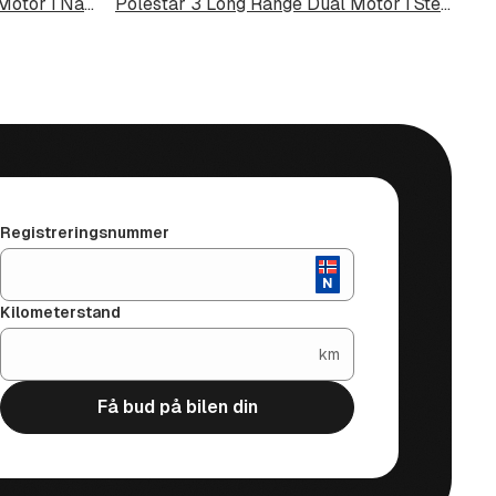
Polestar 3 Long Range Dual Motor i Narvik
Polestar 3 Long Range Dual Motor i Steinkjer
Registreringsnummer
Kilometerstand
km
Få bud på bilen din