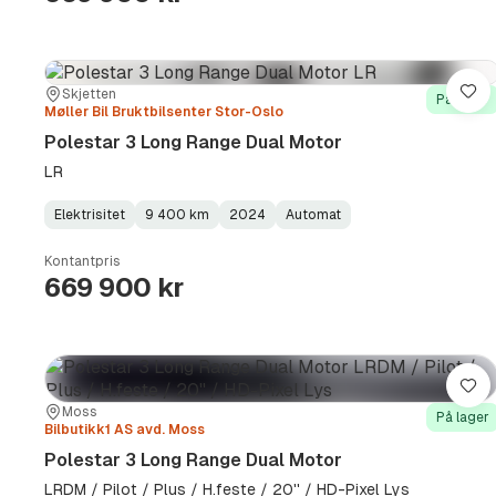
Sted:
Forhandler:
Skjetten
Lag
På lager
Møller Bil Bruktbilsenter Stor-Oslo
Polestar 3 Long Range Dual Motor
LR
Elektrisitet
9 400 km
2024
Automat
Fuel
Kilometerstand
Model
Gearbox
:
Type
Year
Type
:
:
:
Kontantpris
669 900 kr
Lag
Sted:
Forhandler:
Moss
På lager
Bilbutikk1 AS avd. Moss
Polestar 3 Long Range Dual Motor
LRDM / Pilot / Plus / H.feste / 20'' / HD-Pixel Lys