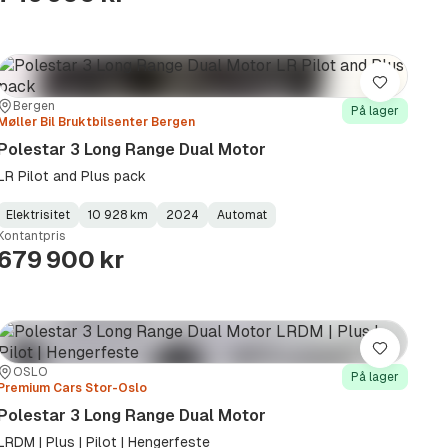
Lagre
Sted:
Forhandler:
Bergen
På lager
Møller Bil Bruktbilsenter Bergen
Polestar 3 Long Range Dual Motor
LR Pilot and Plus pack
Elektrisitet
10 928 km
2024
Automat
Fuel
Kilometerstand
Model
Gearbox
:
Kontantpris
Type
Year
Type
:
:
:
679 900 kr
Lagre
Sted:
Forhandler:
OSLO
På lager
Premium Cars Stor-Oslo
Polestar 3 Long Range Dual Motor
LRDM | Plus | Pilot | Hengerfeste