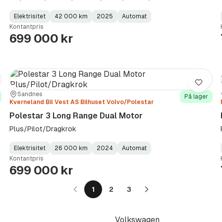
Elektrisitet
42 000 km
2025
Automat
Fuel
Kilometerstand
Model
Gearbox
:
Kontantpris
Type
Year
Type
:
:
:
699 000 kr
re
Lagre
Sted:
Forhandler:
Sandnes
På lager
Kverneland Bil Vest AS Bilhuset Volvo/Polestar
Polestar 3 Long Range Dual Motor
Plus/Pilot/Dragkrok
Elektrisitet
26 000 km
2024
Automat
Fuel
Kilometerstand
Model
Gearbox
:
Kontantpris
Type
Year
Type
:
:
:
699 000 kr
1
2
3
Neste
side
Volkswagen