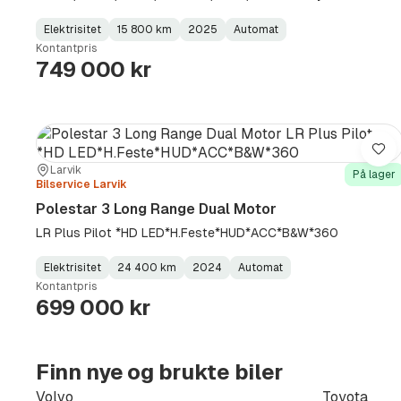
Elektrisitet
15 800 km
2025
Automat
Fuel
Kilometerstand
Model
Gearbox
:
Kontantpris
Type
Year
Type
:
:
:
749 000 kr
Lag
Sted:
Forhandler:
Larvik
På lager
Bilservice Larvik
Polestar 3 Long Range Dual Motor
LR Plus Pilot *HD LED*H.Feste*HUD*ACC*B&W*360
Elektrisitet
24 400 km
2024
Automat
Fuel
Kilometerstand
Model
Gearbox
:
Kontantpris
Type
Year
Type
:
:
:
699 000 kr
Finn nye og brukte biler
Volvo
Toyota