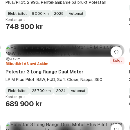
Plus/Pilot. 2,99%. Rentekampanje på brukt Polestar!
Elektrisitet
8 000 km
2025
Automat
Fuel
Kilometerstand
Model
Gearbox
:
Kontantpris
Type
Year
Type
:
:
:
748 900 kr
re
Lagre
Sted:
Forhandler:
Askim
Solgt
Bilbutikk1 AS avd Askim
Polestar 3 Long Range Dual Motor
LR M Plus Pilot, B&W, HUD, Soft Close, Nappa, 360
Elektrisitet
28 700 km
2024
Automat
Fuel
Kilometerstand
Model
Gearbox
:
Kontantpris
Type
Year
Type
:
:
:
689 900 kr