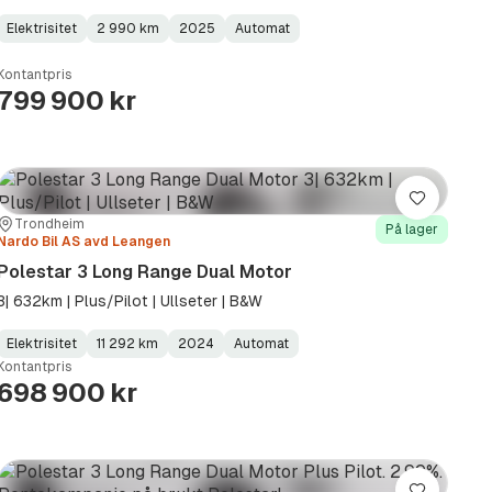
Elektrisitet
2 990 km
2025
Automat
Fuel
Kilometerstand
Model
Gearbox
:
Type
Year
Type
:
:
:
Kontantpris
799 900 kr
Lagre
Sted:
Forhandler:
Trondheim
På lager
Nardo Bil AS avd Leangen
Polestar 3 Long Range Dual Motor
3| 632km | Plus/Pilot | Ullseter | B&W
Elektrisitet
11 292 km
2024
Automat
Fuel
Kilometerstand
Model
Gearbox
:
Kontantpris
Type
Year
Type
:
:
:
698 900 kr