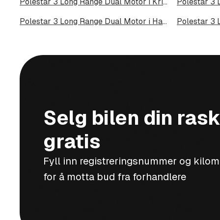
Polestar 3 Long Range Dual Motor i Kristiansund
Polestar 3 Long Range Dual Motor i Haugesund
Polestar 3 
Selg bilen din rask
gratis
Fyll inn registreringsnummer og kilo
for å motta bud fra forhandlere