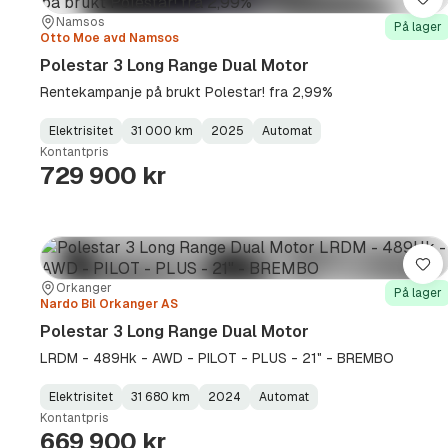
Lag
Sted:
Forhandler:
Namsos
På lager
Otto Moe avd Namsos
Polestar 3 Long Range Dual Motor
Rentekampanje på brukt Polestar! fra 2,99%
Elektrisitet
31 000 km
2025
Automat
Fuel
Kilometerstand
Model
Gearbox
:
Kontantpris
Type
Year
Type
:
:
:
729 900 kr
Lag
Sted:
Forhandler:
Orkanger
På lager
Nardo Bil Orkanger AS
Polestar 3 Long Range Dual Motor
LRDM - 489Hk - AWD - PILOT - PLUS - 21" - BREMBO
Elektrisitet
31 680 km
2024
Automat
Fuel
Kilometerstand
Model
Gearbox
:
Kontantpris
Type
Year
Type
:
:
:
669 900 kr