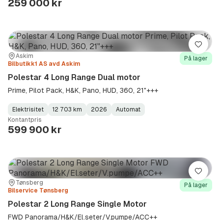
259 000 kr
Lagre
Sted:
Forhandler:
Askim
På lager
Bilbutikk1 AS avd Askim
Polestar 4 Long Range Dual motor
Prime, Pilot Pack, H&K, Pano, HUD, 360, 21"+++
Elektrisitet
12 703 km
2026
Automat
Fuel
Kilometerstand
Model
Gearbox
:
Kontantpris
Type
Year
Type
:
:
:
599 900 kr
Lagre
Sted:
Forhandler:
Tønsberg
På lager
Bilservice Tønsberg
Polestar 2 Long Range Single Motor
FWD Panorama/H&K/El.seter/V.pumpe/ACC++