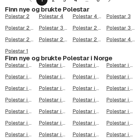
1
2
3
4
…
6
Neste
Finn nye og brukte Polestar
side
Polestar 2
Polestar 4
Polestar 4 Long Range Dual motor
Polestar 3
Polestar 2 Long Range Dual Motor
Polestar 3 Long Range Dual Motor
Polestar 2 Long range Dual motor
Polestar 3 Long Range Dual Motor Performance
Polestar 2 Long Range Dual Motor Performance
Polestar 2 Standard Range Single Motor
Polestar 2 Long Range Single Motor
Polestar 4 Long Range Single motor
Polestar 1
Finn nye og brukte Polestar i Norge
Polestar i Oslo
Polestar i Bergen
Polestar i Trondheim
Polestar i Stavanger
Polestar i Kristiansand
Polestar i Fredrikstad
Polestar i Drammen
Polestar i Skien
Polestar i Tromsø
Polestar i Ålesund
Polestar i Moss
Polestar i Porsgrunn
Polestar i Bodø
Polestar i Arendal
Polestar i Hamar
Polestar i Larvik
Polestar i Halden
Polestar i Lillehammer
Polestar i Molde
Polestar i Kongsberg
Polestar i Harstad
Polestar i Gjøvik
Polestar i Sarpsborg
Polestar i Sandefjord
Polestar i Kristiansund
Polestar i Tromsdalen
Polestar i Narvik
Polestar i Steinkjer