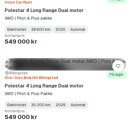
Volvo Car Ryen
Polestar 4 Long Range Dual motor
AWD | Pilot & Plus pakke
Elektrisitet
28 600 km
2025
Automat
Fuel
Kilometerstand
Model
Gearbox
:
Kontantpris
Type
Year
Type
:
:
:
549 000 kr
Lagre
Sted:
Forhandler:
Billingstad
På lager
Stor-Oslo Bruktbil Billingstad
Polestar 4 Long Range Dual motor
AWD | Pilot & Plus Pakke
Elektrisitet
30 200 km
2025
Automat
Fuel
Kilometerstand
Model
Gearbox
:
Kontantpris
Type
Year
Type
:
:
:
549 000 kr