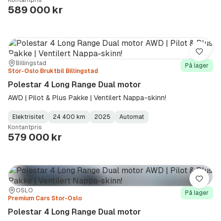
Kontantpris
Type
Year
Type
:
:
:
589 000 kr
Lagre
Sted:
Forhandler:
Billingstad
På lager
Stor-Oslo Bruktbil Billingstad
Polestar 4 Long Range Dual motor
AWD | Pilot & Plus Pakke | Ventilert Nappa-skinn!
Elektrisitet
24 400 km
2025
Automat
Fuel
Kilometerstand
Model
Gearbox
:
Kontantpris
Type
Year
Type
:
:
:
579 000 kr
Lagre
Sted:
Forhandler:
OSLO
På lager
Premium Cars Stor-Oslo
Polestar 4 Long Range Dual motor