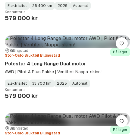
Elektrisitet
25 400 km
2025
Automat
Fuel
Kilometerstand
Model
Gearbox
:
Kontantpris
Type
Year
Type
:
:
:
579 000 kr
Lagre
Sted:
Forhandler:
Billingstad
På lager
Stor-Oslo Bruktbil Billingstad
Polestar 4 Long Range Dual motor
AWD | Pilot & Plus Pakke | Ventilert Nappa-skinn!
Elektrisitet
33 700 km
2025
Automat
Fuel
Kilometerstand
Model
Gearbox
:
Kontantpris
Type
Year
Type
:
:
:
579 000 kr
Lagre
Sted:
Forhandler:
Billingstad
På lager
Stor-Oslo Bruktbil Billingstad