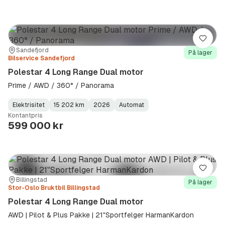
Lagre
Sted:
Forhandler:
Sandefjord
På lager
Bilservice Sandefjord
Polestar 4 Long Range Dual motor
Prime / AWD / 360° / Panorama
Elektrisitet
15 202 km
2026
Automat
Fuel
Kilometerstand
Model
Gearbox
:
Kontantpris
Type
Year
Type
:
:
:
599 000 kr
Lagre
Sted:
Forhandler:
Billingstad
På lager
Stor-Oslo Bruktbil Billingstad
Polestar 4 Long Range Dual motor
AWD | Pilot & Plus Pakke | 21"Sportfelger HarmanKardon