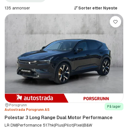
Kongsberg
Polestar
+100
(Produsent)
135 annonser
Sorter etter
Nyeste
km
(Sted)
Lagre
Sted:
Forhandler:
Porsgrunn
På lager
Autostrada Porsgrunn AS
Polestar 3 Long Range Dual Motor Performance
LR DM|Performance 517hk|Plus|Pilot|Pixel|B&W