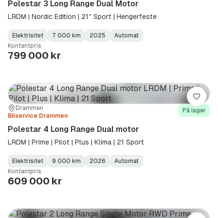
Polestar 3 Long Range Dual Motor
LRDM | Nordic Edition | 21'' Sport | Hengerfeste
Elektrisitet
7 000 km
2025
Automat
Fuel
Kilometerstand
Model
Gearbox
:
Kontantpris
Type
Year
Type
:
:
:
799 000 kr
Lagre
Sted:
Forhandler:
Drammen
På lager
Bilservice Drammen
Polestar 4 Long Range Dual motor
LRDM | Prime | Pilot | Plus | Klima | 21 Sport
Elektrisitet
9 000 km
2026
Automat
Fuel
Kilometerstand
Model
Gearbox
:
Kontantpris
Type
Year
Type
:
:
:
609 000 kr