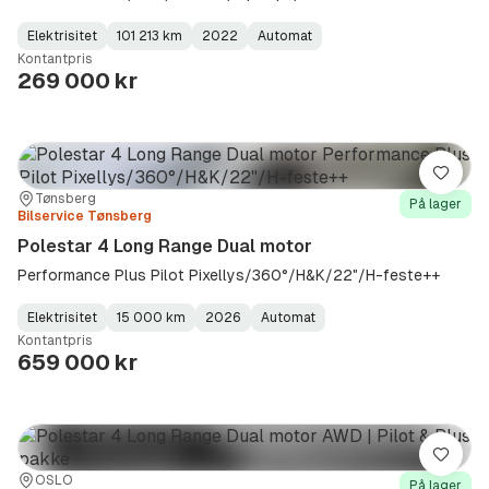
Elektrisitet
101 213 km
2022
Automat
Fuel
Kilometerstand
Model
Gearbox
:
Kontantpris
Type
Year
Type
:
:
:
269 000 kr
Lagre
Sted:
Forhandler:
Tønsberg
På lager
Bilservice Tønsberg
Polestar 4 Long Range Dual motor
Performance Plus Pilot Pixellys/360°/H&K/22"/H-feste++
Elektrisitet
15 000 km
2026
Automat
Fuel
Kilometerstand
Model
Gearbox
:
Kontantpris
Type
Year
Type
:
:
:
659 000 kr
Lagre
Sted:
Forhandler:
OSLO
På lager