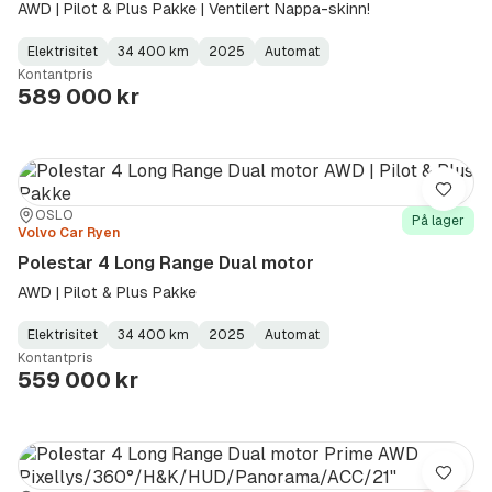
AWD | Pilot & Plus Pakke | Ventilert Nappa-skinn!
Elektrisitet
34 400 km
2025
Automat
Fuel
Kilometerstand
Model
Gearbox
:
Kontantpris
Type
Year
Type
:
:
:
589 000 kr
Lagre
Sted:
Forhandler:
OSLO
På lager
Volvo Car Ryen
Polestar 4 Long Range Dual motor
AWD | Pilot & Plus Pakke
Elektrisitet
34 400 km
2025
Automat
Fuel
Kilometerstand
Model
Gearbox
:
Kontantpris
Type
Year
Type
:
:
:
559 000 kr
Lagre