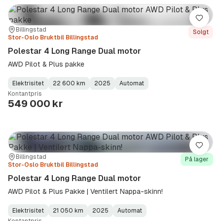
Lagre
Sted:
Forhandler:
Billingstad
Solgt
Stor-Oslo Bruktbil Billingstad
Polestar 4 Long Range Dual motor
AWD Pilot & Plus pakke
Elektrisitet
22 600 km
2025
Automat
Fuel
Kilometerstand
Model
Gearbox
:
Kontantpris
Type
Year
Type
:
:
:
549 000 kr
Lagre
Sted:
Forhandler:
Billingstad
På lager
Stor-Oslo Bruktbil Billingstad
Polestar 4 Long Range Dual motor
AWD Pilot & Plus Pakke | Ventilert Nappa-skinn!
Elektrisitet
21 050 km
2025
Automat
Fuel
Kilometerstand
Model
Gearbox
: