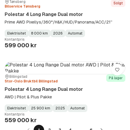
Sted:
Forhandler:
Tønsberg
Solgt
Bilservice Tønsberg
Polestar 4 Long Range Dual motor
Prime AWD Pixellys/360°/H&K/HUD/Panorama/ACC/21''
Elektrisitet
8 000 km
2026
Automat
Fuel
Kilometerstand
Model
Gearbox
:
Kontantpris
Type
Year
Type
:
:
:
599 000 kr
Lagre
Sted:
Forhandler:
Billingstad
På lager
Stor-Oslo Bruktbil Billingstad
Polestar 4 Long Range Dual motor
AWD | Pilot & Plus Pakke
Elektrisitet
25 900 km
2025
Automat
Fuel
Kilometerstand
Model
Gearbox
:
Kontantpris
Type
Year
Type
:
:
:
559 000 kr