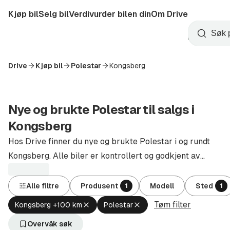
Hopp
Kjøp bil
Selg bil
Verdivurder bilen din
Om Drive
til
Opprett
hovedinnhold
Startside
Søk
konto
Drive
Kjøp bil
Polestar
Kongsberg
Nye og brukte Polestar til salgs i
Kongsberg
Hos Drive finner du nye og brukte Polestar i og rundt
Kongsberg. Alle biler er kontrollert og godkjent av
autoriserte forhandlere.
Alle filtre
Produsent
Modell
Sted
1
1
Tøm filter
Fjern
Fjern
Kongsberg +100 km
Polestar
aktivt
aktivt
filter
filter
Overvåk søk