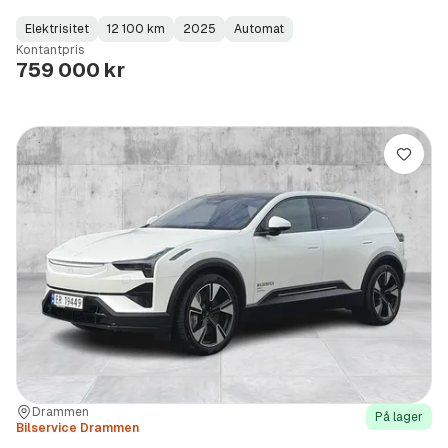
Elektrisitet
12 100 km
2025
Automat
Fuel
Kilometerstand
Model
Gearbox
:
Kontantpris
Type
Year
Type
:
:
:
759 000 kr
Lagre
Sted:
Forhandler:
Drammen
På lager
Bilservice Drammen