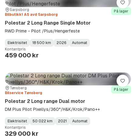
Lagre
Sted:
Forhandler:
Sarpsborg
På lager
Bilbutikk1 AS avd Sarpsborg
Polestar 2 Long Range Single Motor
RWD Prime - Pilot /Plus/Hengerfeste
Elektrisitet
18 500 km
2026
Automat
Fuel
Kilometerstand
Model
Gearbox
:
Kontantpris
Type
Year
Type
:
:
:
459 000 kr
Lagre
Sted:
Forhandler:
Tønsberg
På lager
Bilservice Tønsberg
Polestar 2 Long range Dual motor
DM Plus Pilot Pixellys/360°/H&K/Krok/Pano++
Elektrisitet
50 022 km
2021
Automat
Fuel
Kilometerstand
Model
Gearbox
:
Kontantpris
Type
Year
Type
:
:
:
329 000 kr