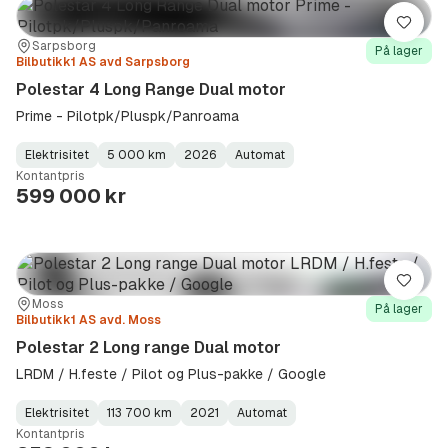
Lagre
Sted:
Forhandler:
Sarpsborg
På lager
Bilbutikk1 AS avd Sarpsborg
Polestar 4 Long Range Dual motor
Prime - Pilotpk/Pluspk/Panroama
Elektrisitet
5 000 km
2026
Automat
Fuel
Kilometerstand
Model
Gearbox
:
Kontantpris
Type
Year
Type
:
:
:
599 000 kr
Lagre
Sted:
Forhandler:
Moss
På lager
Bilbutikk1 AS avd. Moss
Polestar 2 Long range Dual motor
LRDM / H.feste / Pilot og Plus-pakke / Google
Elektrisitet
113 700 km
2021
Automat
Fuel
Kilometerstand
Model
Gearbox
:
Kontantpris
Type
Year
Type
:
:
: