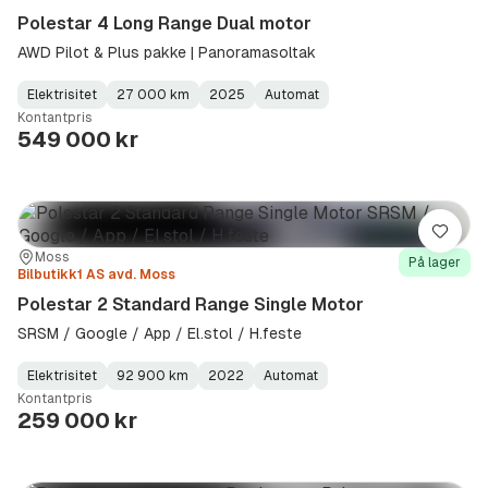
Polestar 4 Long Range Dual motor
AWD Pilot & Plus pakke | Panoramasoltak
Elektrisitet
27 000 km
2025
Automat
Fuel
Kilometerstand
Model
Gearbox
:
Kontantpris
Type
Year
Type
:
:
:
549 000 kr
Lagre
Sted:
Forhandler:
Moss
På lager
Bilbutikk1 AS avd. Moss
Polestar 2 Standard Range Single Motor
SRSM / Google / App / El.stol / H.feste
Elektrisitet
92 900 km
2022
Automat
Fuel
Kilometerstand
Model
Gearbox
:
Kontantpris
Type
Year
Type
:
:
:
259 000 kr