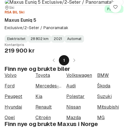
Sted:
Forhandler:
Ski
Lagre
På lager
RSA BIL Ski
Maxus Euniq 5
Exclusive/2-Seter / Panoramatak
Elektrisitet
28 802 km
2021
Automat
Fuel
Kilometerstand
Model
Gearbox
:
Kontantpris
Type
Year
Type
:
:
:
219 900 kr
1
Finn nye og brukte biler
Volvo
Toyota
Volkswagen
BMW
Ford
Mercedes-Benz
Audi
Škoda
Peugeot
Kia
Polestar
Suzuki
Hyundai
Renault
Nissan
Mitsubishi
Opel
Citroën
Mazda
MG
Finn nye og brukte Maxus i Norge