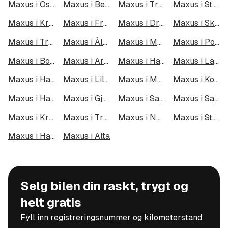
Maxus i Oslo
Maxus i Bergen
Maxus i Trondheim
Maxus i Stavanger
Maxus i Kristiansand
Maxus i Fredrikstad
Maxus i Drammen
Maxus i Skien
Maxus i Tromsø
Maxus i Ålesund
Maxus i Moss
Maxus i Porsgrunn
Maxus i Bodø
Maxus i Arendal
Maxus i Hamar
Maxus i Larvik
Maxus i Halden
Maxus i Lillehammer
Maxus i Molde
Maxus i Kongsberg
Maxus i Harstad
Maxus i Gjøvik
Maxus i Sarpsborg
Maxus i Sandefjord
Maxus i Kristiansund
Maxus i Tromsdalen
Maxus i Narvik
Maxus i Steinkjer
Maxus i Haugesund
Maxus i Alta
Selg bilen din raskt, trygt og
helt gratis
Fyll inn registreringsnummer og kilometerstand