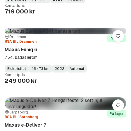
Fuel
Kilometerstand
Model
Gearbox
:
Kontantpris
Type
Year
Type
:
:
:
719 000 kr
Sted:
Forhandler:
Drammen
Lagre
På lager
RSA BIL Drammen
Maxus Euniq 6
754l bagasjerom
Elektrisitet
48 473 km
2022
Automat
Fuel
Kilometerstand
Model
Gearbox
:
Kontantpris
Type
Year
Type
:
:
:
249 000 kr
Lagre
Sted:
Forhandler:
Sarpsborg
På lager
RSA BIL Sarpsborg
Maxus e-Deliver 7