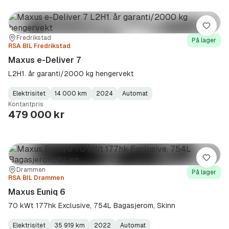
Lagre
Sted:
Forhandler:
Fredrikstad
På lager
RSA BIL Fredrikstad
Maxus e-Deliver 7
L2H1. år garanti/2000 kg hengervekt
Elektrisitet
14 000 km
2024
Automat
Fuel
Kilometerstand
Model
Gearbox
:
Kontantpris
Type
Year
Type
:
:
:
479 000 kr
Lagre
Sted:
Forhandler:
Drammen
På lager
RSA BIL Drammen
Maxus Euniq 6
70 kWt 177hk Exclusive, 754L Bagasjerom, Skinn
Elektrisitet
35 919 km
2022
Automat