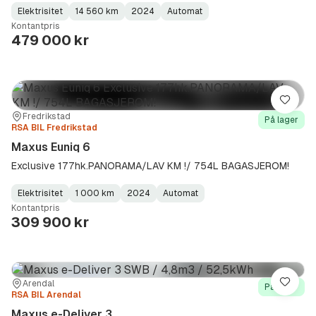
Elektrisitet
14 560 km
2024
Automat
Fuel
Kilometerstand
Model
Gearbox
:
Kontantpris
Type
Year
Type
:
:
:
479 000 kr
Lagre
Sted:
Forhandler:
Fredrikstad
På lager
RSA BIL Fredrikstad
Maxus Euniq 6
Exclusive 177hk.PANORAMA/LAV KM !/ 754L BAGASJEROM!
Elektrisitet
1 000 km
2024
Automat
Fuel
Kilometerstand
Model
Gearbox
:
Kontantpris
Type
Year
Type
:
:
:
309 900 kr
Sted:
Forhandler:
Arendal
Lagre
På lager
RSA BIL Arendal
Maxus e-Deliver 3