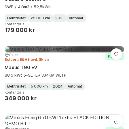
SWB / 4,8m3 / 52,5kWh
Elektrisitet
25 000 km
2021
Automat
Fuel
Kilometerstand
Model
Gearbox
:
Kontantpris
Type
Year
Type
:
:
:
179 000 kr
Sted:
Forhandler:
Skien
Lagre
På lager
Solberg Bil AS avd. Skien
Maxus T90 EV
88,5 kWt 5-SETER 334KM WLTP
Elektrisitet
5 000 km
2024
Automat
Fuel
Kilometerstand
Model
Gearbox
:
Kontantpris
Type
Year
Type
:
:
:
349 000 kr
Lagre