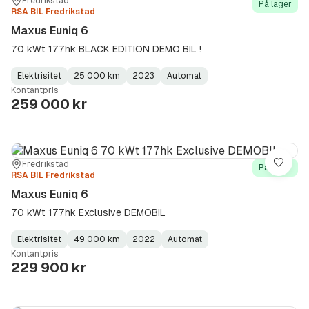
Sted:
Forhandler:
Fredrikstad
På lager
RSA BIL Fredrikstad
Maxus Euniq 6
70 kWt 177hk BLACK EDITION DEMO BIL !
Elektrisitet
25 000 km
2023
Automat
Fuel
Kilometerstand
Model
Gearbox
:
Kontantpris
Type
Year
Type
:
:
:
259 000 kr
Sted:
Forhandler:
Fredrikstad
Lagre
På lager
RSA BIL Fredrikstad
Maxus Euniq 6
70 kWt 177hk Exclusive DEMOBIL
Elektrisitet
49 000 km
2022
Automat
Fuel
Kilometerstand
Model
Gearbox
:
Kontantpris
Type
Year
Type
:
:
:
229 900 kr