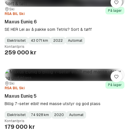
Lagre
Sted:
Forhandler:
Ski
På lager
RSA BIL Ski
Maxus Euniq 6
SE HER Lei av å pakke som Tetris? Sort & tøff
Elektrisitet
43 071 km
2022
Automat
Fuel
Kilometerstand
Model
Gearbox
:
Kontantpris
Type
Year
Type
:
:
:
259 000 kr
Lagre
Sted:
Forhandler:
Ski
På lager
RSA BIL Ski
Maxus Euniq 5
Billig 7-seter elbil! med masse utstyr og god plass
Elektrisitet
74 928 km
2020
Automat
Fuel
Kilometerstand
Model
Gearbox
:
Kontantpris
Type
Year
Type
:
:
:
179 000 kr