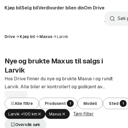
Hopp
Kjøp bil
Selg bil
Verdivurder bilen din
Om Drive
til
Opprett
hovedinnhold
Startside
Søk
konto
Drive
Kjøp bil
Maxus
Larvik
Nye og brukte Maxus til salgs i
Larvik
Hos Drive finner du nye og brukte Maxus i og rundt
Larvik. Alle biler er kontrollert og godkjent av
autoriserte forhandlere.
Alle filtre
Produsent
Modell
Sted
1
1
Tøm filter
Fjern
Fjern
Larvik +100 km
Maxus
aktivt
aktivt
filter
filter
Overvåk søk