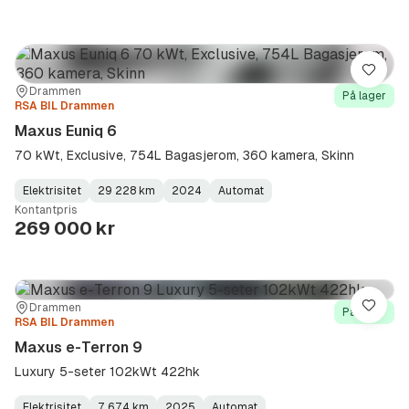
Lagre
Sted:
Forhandler:
Drammen
På lager
RSA BIL Drammen
Maxus Euniq 6
70 kWt, Exclusive, 754L Bagasjerom, 360 kamera, Skinn
Elektrisitet
29 228 km
2024
Automat
Fuel
Kilometerstand
Model
Gearbox
:
Kontantpris
Type
Year
Type
:
:
:
269 000 kr
Sted:
Forhandler:
Drammen
Lagre
På lager
RSA BIL Drammen
Maxus e-Terron 9
Luxury 5-seter 102kWt 422hk
Elektrisitet
7 674 km
2025
Automat