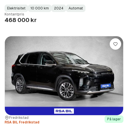
Elektrisitet
10 000 km
2024
Automat
Fuel
Kilometerstand
Model
Gearbox
:
Kontantpris
Type
Year
Type
:
:
:
468 000 kr
Lagre
Sted:
Forhandler:
Fredrikstad
På lager
RSA BIL Fredrikstad