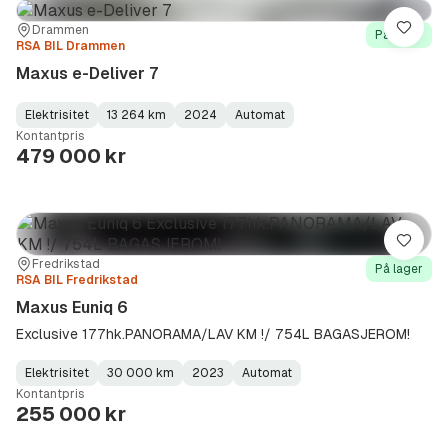
Sted:
Forhandler:
Drammen
Lagre
På lager
RSA BIL Drammen
Maxus e-Deliver 7
Elektrisitet
13 264 km
2024
Automat
Fuel
Kilometerstand
Model
Gearbox
:
Kontantpris
Type
Year
Type
:
:
:
479 000 kr
Lagre
Sted:
Forhandler:
Fredrikstad
På lager
RSA BIL Fredrikstad
Maxus Euniq 6
Exclusive 177hk.PANORAMA/LAV KM !/ 754L BAGASJEROM!
Elektrisitet
30 000 km
2023
Automat
Fuel
Kilometerstand
Model
Gearbox
:
Kontantpris
Type
Year
Type
:
:
:
255 000 kr