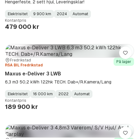
Hengerfeste, 2 sett hjul, Leveringsklar!
Elektrisitet
9 900 km
2024
Automat
Fuel
Kilometerstand
Model
Gearbox
:
Kontantpris
Type
Year
Type
:
:
:
479 000 kr
Lagre
Sted:
Forhandler:
Fredrikstad
På lager
RSA BIL Fredrikstad
Maxus e-Deliver 3 LWB
6,3 m3 50,2 kWh 122hk TECH. Dab+/R.Kamera/Lang
Elektrisitet
16 000 km
2022
Automat
Fuel
Kilometerstand
Model
Gearbox
:
Kontantpris
Type
Year
Type
:
:
:
189 900 kr
Lagre