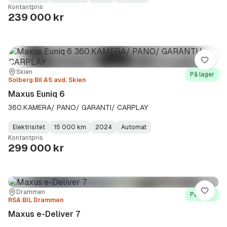
Fuel
Kilometerstand
Model
Gearbox
:
Kontantpris
Type
Year
Type
:
:
:
239 000 kr
Lagre
Sted:
Forhandler:
Skien
På lager
Solberg Bil AS avd. Skien
Maxus Euniq 6
360.KAMERA/ PANO/ GARANTI/ CARPLAY
Elektrisitet
15 000 km
2024
Automat
Fuel
Kilometerstand
Model
Gearbox
:
Kontantpris
Type
Year
Type
:
:
:
299 000 kr
Sted:
Forhandler:
Drammen
Lagre
På lager
RSA BIL Drammen
Maxus e-Deliver 7