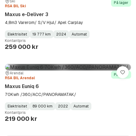
Sted:
Forhandler:
Ski
På lager
RSA BIL Ski
Maxus e-Deliver 3
4,8m3 Varerom/ S/V Hjul/ Apel Carplay
Elektrisitet
19 777 km
2024
Automat
Fuel
Kilometerstand
Model
Gearbox
:
Kontantpris
Type
Year
Type
:
:
:
259 000 kr
Sted:
Forhandler:
Arendal
Lagre
På lager
RSA BIL Arendal
Maxus Euniq 6
70Kwh /360/ACC/PANORAMATAK/
Elektrisitet
89 000 km
2022
Automat
Fuel
Kilometerstand
Model
Gearbox
:
Kontantpris
Type
Year
Type
:
:
:
219 000 kr