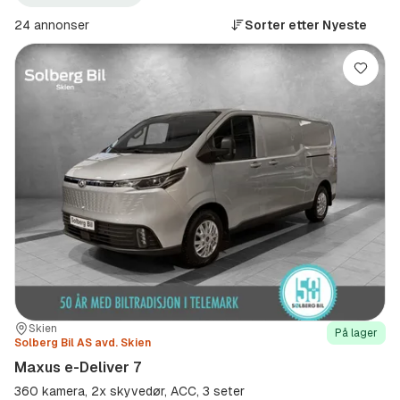
Larvik
Maxus
+100
(Produsent)
24 annonser
Sorter etter
Nyeste
km
(Sted)
Lagre
Sted:
Forhandler:
Skien
På lager
Solberg Bil AS avd. Skien
Maxus e-Deliver 7
360 kamera, 2x skyvedør, ACC, 3 seter