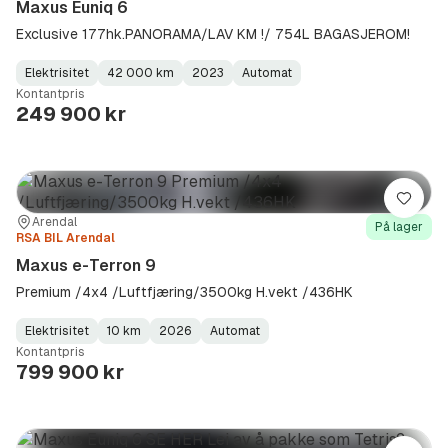
Maxus Euniq 6
Exclusive 177hk.PANORAMA/LAV KM !/ 754L BAGASJEROM!
Elektrisitet
42 000 km
2023
Automat
Fuel
Kilometerstand
Model
Gearbox
:
Kontantpris
Type
Year
Type
:
:
:
249 900 kr
Lagre
Sted:
Forhandler:
Arendal
På lager
RSA BIL Arendal
Maxus e-Terron 9
Premium /4x4 /Luftfjæring/3500kg H.vekt /436HK
Elektrisitet
10 km
2026
Automat
Fuel
Kilometerstand
Model
Gearbox
:
Kontantpris
Type
Year
Type
:
:
:
799 900 kr