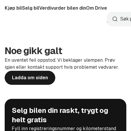
Hopp
Kjøp bil
Selg bil
Verdivurder bilen din
Om Drive
til
Opprett
hovedinnhold
Startside
Søk
konto
Noe gikk galt
En uventet feil oppstod. Vi beklager ulempen. Prøv
igjen eller kontakt support hvis problemet vedvarer.
Ladda om siden
Selg bilen din raskt, trygt og
helt gratis
Fyll inn registreringsnummer og kilometerstand