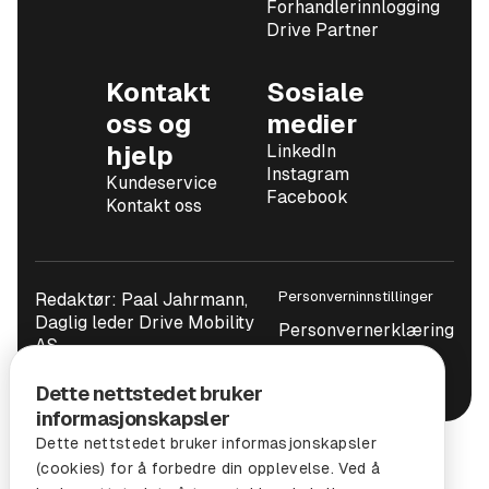
Forhandlerinnlogging
Drive Partner
Kontakt
Sosiale
oss og
medier
hjelp
LinkedIn
Instagram
Kundeservice
Facebook
Kontakt oss
Personverninnstillinger
Redaktør: Paal Jahrmann,
Daglig leder Drive Mobility
Personvernerklæring
AS
Brukervilkår
Dette nettstedet bruker
informasjonskapsler
Dette nettstedet bruker informasjonskapsler
(cookies) for å forbedre din opplevelse. Ved å