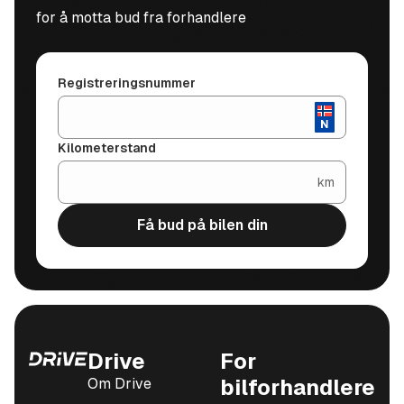
for å motta bud fra forhandlere
Registreringsnummer
Kilometerstand
km
Få bud på bilen din
Drive
For
Om Drive
bilforhandlere