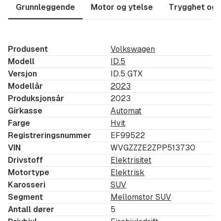
Grunnleggende
21" ALU NARVIK BLACK
Motor og ytelse
Trygghet og 
MATRIX LED HOVEDLYS
TOP SPORT+ INTERIØRPAKKE
RYGGEKAMERA
Produsent
Volkswagen
Modell
ID.5
FØRERASSISTENTPAKKE M/PARKASS
Versjon
ID.5 GTX
KEYLESS NØKKELFRI ADGANG OG START/STOP
Modellår
2023
OPPVARMET RATT
Produksjonsår
2023
VARMEPUMPE
Girkasse
Automat
Farge
Hvit
Denne Volkswagen ID.5 GTX 4M 77kWh leveres med
Registreringsnummer
EF99522
følgende utstyrsspesifikasjoner og alt er listet opp
VIN
WVGZZZE2ZPP513730
under:
Drivstoff
Elektrisitet
Motortype
Elektrisk
21" ALUFELG NARVIK
Karosseri
SUV
3D LED-BAKLYKTER MED DYNAMISK BLINKLYS
Segment
Mellomstor SUV
ADAPTIV CRUISEKONTROLL
Antall dører
5
AMBIENTEBELYSNING, FLERFARGET