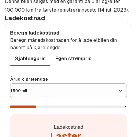
Denne bilen selges med en garanti på 5 år og/eller
HENGERFESTE, SVINGBART
100 000 km fra første registreringsdato (14 juli 2023).
INFOTAINMENTPAKKE
Ladekostnad
INTERIØR TOP SPORT+
ISOFIX BARNESETEFESTING FORAN OG BAK
Beregn ladekostnad
KEYLESS NØKKELFRI ADGANG OG START/STOP
Beregn månedskostnaden for å lade elbilen din
basert på kjørelengde.
KJØREPROFILPROGRAM
KLIMAANLEGG, 2-SONERS
Sjablongpris
Egen strømpris
KOMFORTTELEFON MED INDUKSJONSLADING
LANE ASSIST FILHOLDERASSISTENT
Årlig
Årlig kjørelengde
MATRIX LED HOVEDLYS
kjørelengde
MULTIFUNKSJONSRATT I SKINN
MØRKE RUTER BAK, FRA B-SØYLEN
NAKKESTØTTER INTEGRERT I SETET
OPPVARMET FRONTRUTE
OPPVARMET RATT
Ladekostnad
Laster...
PARKERINGSASSISTENT PLUS MED