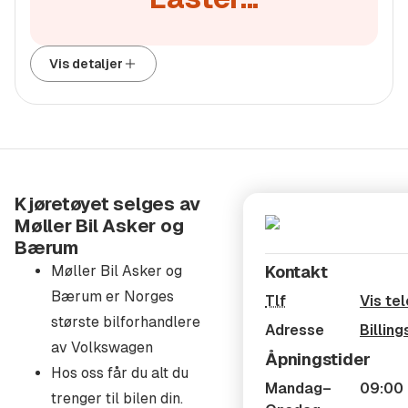
PARKERINGSSENSORER FORAN OG BAK
PROAKTIV PASSASJERBESKYTTELSE
Vis detaljer
RADIO DAB+
REGNSENSOR
RYGGEKAMERA
SEPARATE ARMLENER FORAN
SETETREKK I ARTVELOUR
SETEVARME FORAN
Kjøretøyet selges av
STEMMESTYRING
Møller Bil Asker og
Bærum
TILLEGGSVARMER
Møller Bil Asker og
Kontakt
TRAFIKKSKILTGJENKJENNING
Bærum er Norges
VARMEPUMPE
Tlf
Vis te
største bilforhandlere
Adresse
Billin
Vi informerer våre kunder om at lokal funksjonalitet i
av Volkswagen
Åpningstider
denne bilen kan bli påvirket eller falle bort når 2G-
Hos oss får du alt du
nettverket avvikles i Norge, som per i dag er planlagt å
Mandag–
09:00 
trenger til bilen din.