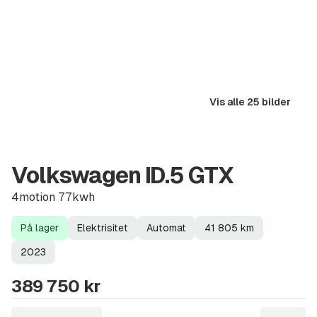
Vis alle 25 bilder
Volkswagen ID.5 GTX
4motion 77kwh
På lager
Elektrisitet
Automat
41 805
km
Lagerstatus
Drivstoff
Girkasse
Kilometerstand
Modellår
2023
389 750 kr