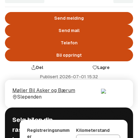
Send melding
Send mail
Telefon
Bli oppringt
Del
Lagre
Publisert
2026-07-01 15:32
Selger
Selgerens
Møller Bil Asker og Bærum
plass
Slependen
Selg bilen din
raskt, trygt og
Registreringsnumm
Kilometerstand
er