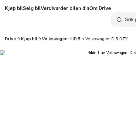
Hopp
Kjøp bil
Selg bil
Verdivurder bilen din
Om Drive
til
Opprett
hovedinnhold
Startside
Søk
konto
Drive
Kjøp bil
Volkswagen
ID.5
Volkswagen ID.5 GTX