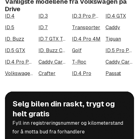
Vanligste modellene fra Volkswagen på
Drive
Torsdag: 09.00 19.00
ID.4
ID.3
ID.3 Pro Performance
ID.4 GTX
Lørdag: 10.00 15.00
ID.5
ID.7
Transporter
Caddy
ID. Buzz
ID.7 GTX Tourer
ID.4 Pro 4M
Tiguan
Tlf: 24 03 25 00
ID.5 GTX
ID. Buzz Cargo
Golf
ID.5 Pro Performance
Nå kan du chatte med oss 7 dager i uken fra kl.08.00 til
kl.22.00.
ID.4 Pro Performance
Caddy Cargo Maxi
T-Roc
Caddy Cargo
Volkswagen ID.7 91 kWh 4Motion
Crafter
ID.4 Pro
Passat
Klikk på linken "chat med oss".
FINANS
Gjennom våre samarbeidspartnere kan vi tilby
Selg bilen din raskt, trygt og
konkurransedyktige priser på FORSIKRING og LÅN
helt gratis
inntil 10 år.
Fyll inn registreringsnummer og kilometerstand
for å motta bud fra forhandlere
Du kan beregne ditt billån ved å gå inn på: