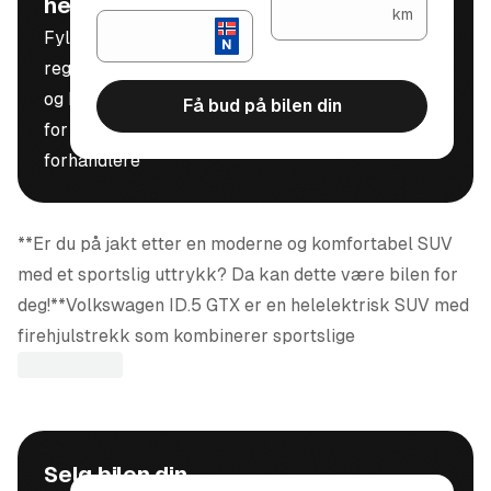
helt gratis
km
Fyll inn
registreringsnummer
og kilometerstand
Få bud på bilen din
for å motta bud fra
forhandlere
**Er du på jakt etter en moderne og komfortabel SUV
med et sportslig uttrykk? Da kan dette være bilen for
deg!**Volkswagen ID.5 GTX er en helelektrisk SUV med
firehjulstrekk som kombinerer sportslige
kjøreegenskaper med høy komfort og moderne design.
Bilen var solgt ny hos merkeforhandler Møller Bil
Asker og Bærum og har hatt serviceettersyn ved
Selg bilen din
27.528 km på autorisert merkeverksted, i henhold til