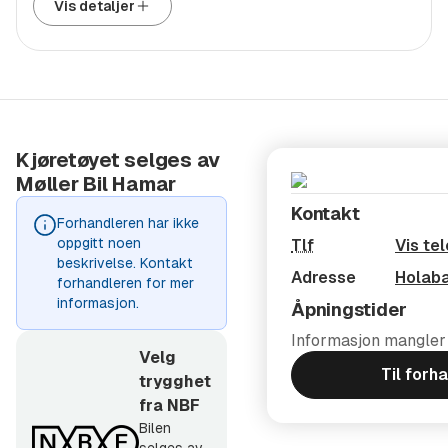
Vis detaljer
Ryggekamera
Separate armlener foran
Setevarme foran
Stemmestyring
Tilleggsvarmer
Trafikkskiltgjenkjenning
Kjøretøyet selges av
Møller Bil Hamar
Tretthetsvarsler
Varmepumpe
Kontakt
Forhandleren har ikke
oppgitt noen
Tlf
Vis te
---- INNBYTTEKAMPANJE! ----
beskrivelse. Kontakt
Adresse
Holab
forhandleren for mer
Vi tilbyr minst 20.000 kr i innbytte for din gamle bil
informasjon.
Åpningstider
ved kjøp av bruktbil hos oss! Forutsetter to sett nøkler,
Informasjon mangler
to sett hjul, at bilen er EU-godkjent de neste 3
Velg
Til forh
trygghet
månedene etter innlevering og at bilen er kjørbar.
fra NBF
/////////////////////////////////////////////
Bilen