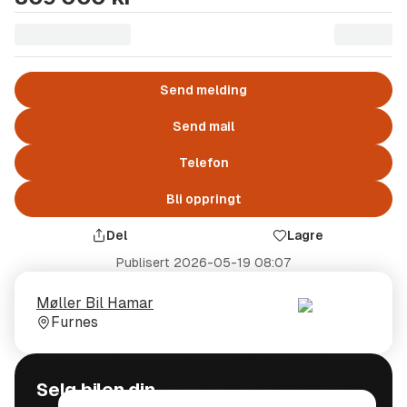
Send melding
Send mail
Telefon
Bli oppringt
Del
Lagre
Publisert
2026-05-19 08:07
Selger
Selgerens
Møller Bil Hamar
plass
Furnes
Selg bilen din