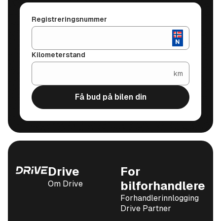
Ønsker du bare å selge bilen din kan den være av
Registreringsnummer
interesse for oss, vi er i utgangspunktet best på egne
merker, men alt nyere enn 2017 modell er av interesse.
Ta kontakt med oss for et uforpliktende tilbud.
Kilometerstand
Innkjøpsansvarlig:
km
Lars Kjeldstadli
Få bud på bilen din
Finansiering
Vi har meget fordelaktige og prisdyktige finansiering-
og forsikringsløsninger. Vi hjelper deg med å finne den
løsningen som passer best for deg.
Drive
For
Om Drive
bilforhandlere
Forhandlerinnlogging
Drive Partner