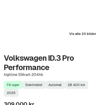
Vis alle 20 bilder
Volkswagen ID.3 Pro
Performance
highline 59kwh 204hk
På lager
Elektrisitet
Automat
28 400
km
Lagerstatus
Drivstoff
Girkasse
Kilometerstand
Modellår
2025
309 000 kr