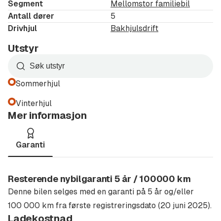
Segment
Mellomstor familiebil
Apple CarPlay og Android Auto
Antall dører
5
Automatisk avblendbart innvendig speil
Drivhjul
Bakhjulsdrift
Automatisk oppvarmede spylerdyser foran
Utstyr
Avansert fjernlysassistent
Dekktrykkontroll
Søk
Delt og nedfellbar bakseterygg med midtarmlene
etter
Sommerhjul
Discover Pro navigasjonssystem
utstyr
i
Vinterhjul
Eksteriørpakke
listen
Mer informasjon
El. justerbare, innklappbare og oppvarmede
utvendige speil
Garanti
Front Assist
Førerassistentpakke
Høydejusterbare seter foran
Resterende nybilgaranti 5 år / 100000 km
Innsatser i forseter og ytre bakseter i stoff
Denne bilen selges med en garanti på 5 år og/eller
Isofix barnesetefesting foran og bak
100 000 km fra første registreringsdato (20 juni 2025).
Keyless nøkkelfri adgang og start / stopp
Ladekostnad