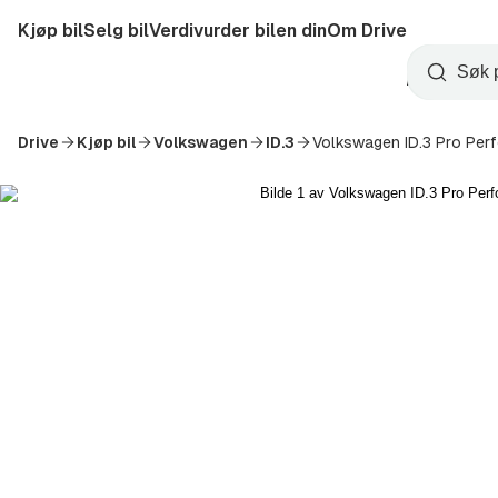
Hopp
Kjøp bil
Selg bil
Verdivurder bilen din
Om Drive
til
Opprett
hovedinnhold
Startside
Søk
konto
Drive
Kjøp bil
Volkswagen
ID.3
Volkswagen ID.3 Pro Per