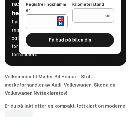
raskt, trygt og
Registreringsnumm
Kilometerstand
er
helt gratis
km
Fyll inn
registreringsnummer
og kilometerstand
Få bud på bilen din
for å motta bud fra
forhandlere
Velkommen til Møller Bil Hamar - Stolt
merkeforhandler av Audi, Volkswagen, Skoda og
Volkswagen Nyttekjøretøy!
Er du på jakt etter en kompakt, lettkjørt og moderne
elbil? Da kan dette være bilen for deg!
Volkswagen ID.3 er en helelektrisk kombi som