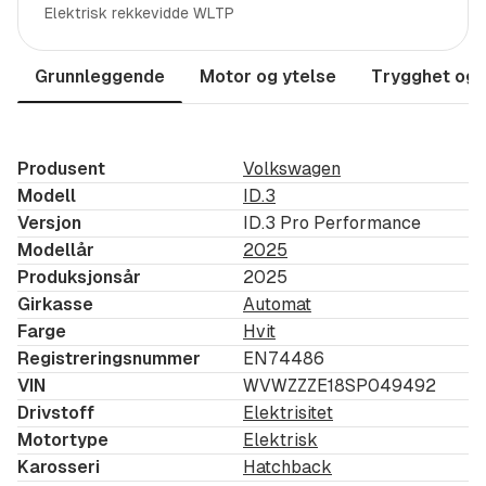
Ryggekamera
Elektrisk rekkevidde WLTP
Adaptiv Cruisekontroll ACC
Discover Pro navigasjonssystem
Grunnleggende
Motor og ytelse
Trygghet og 
Se komplett utstyrsliste under.
Bilen er solgt ny hos merkeforhandler. Alle våre biler
Produsent
Volkswagen
blir grundig taksert og leveres med full
Modell
ID.3
Versjon
ID.3 Pro Performance
tilstandsrapport. Tilstandsrapporten er synlig på bilene
Modellår
2025
i butikk og kan sendes til deg som kunde på e-post.
Produksjonsår
2025
Bilen leveres med resterende nybilgaranti.
Girkasse
Automat
Farge
Hvit
Denne Volkswagen ID.3 Pro Highline leveres med
Registreringsnummer
EN74486
følgende utstyrsspesifikasjoner:
VIN
WVWZZZE18SP049492
18" Alufelg East Derry
Drivstoff
Elektrisitet
Motortype
Elektrisk
4+1 høyttalere
Karosseri
Hatchback
Adaptiv Cruisekontroll ACC