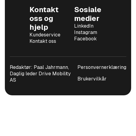
Levering
Kontakt
Sosiale
Vi kan transportere bilen over hele Norge, spør oss
oss og
medier
gjerne om pristilbud på frakt til ditt hjemsted.
hjelp
LinkedIn
Instagram
Kundeservice
Vi bestreber oss på å alltid gi korrekt info om bilene vi
Facebook
Kontakt oss
selger, men tar forbehold om eventuelle trykkfeil i
annonsen.
Redaktør: Paal Jahrmann,
Personvernerklæring
Daglig leder Drive Mobility
Brukervilkår
AS