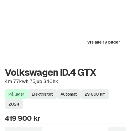
Vis alle 19 bilder
Volkswagen ID.4 GTX
4m 77kwh 75jub 340hk
På lager
Elektrisitet
Automat
29 868
km
Lagerstatus
Drivstoff
Girkasse
Kilometerstand
Modellår
2024
419 900 kr