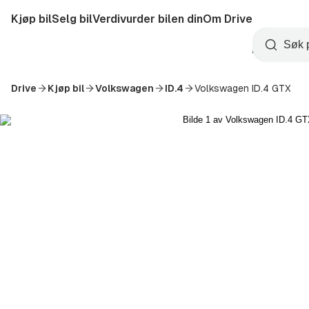
Hopp
Kjøp bil
Selg bil
Verdivurder bilen din
Om Drive
til
Opprett
hovedinnhold
Startside
Søk
konto
Drive
Kjøp bil
Volkswagen
ID.4
Volkswagen ID.4 GTX