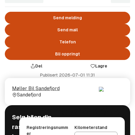
Send melding
Send mail
Telefon
Bli oppringt
Del
Lagre
Publisert
2026-07-01 11:31
Selger
Selgerens
Møller Bil Sandefjord
plass
Sandefjord
Selg bilen din
raskt, trygt og
Registreringsnumm
Kilometerstand
er