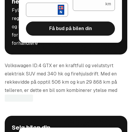
helt gratis
km
Fyll inn
registreringsnummer
og kilometerstand
Få bud på bilen din
for å motta bud fra
forhandlere
Volkswagen ID.4 GTX er en kraftfull og velutstyrt
elektrisk SUV med 340 hk og firehjulsdrift. Med en
rekkevidde på opptil 506 km og kun 29 868 km på
telleren, er dette en bil som kombinerer ytelse med
praktisk hverdagsbruk.
Bilen leveres i den flotte fargen
Kings Red Met/Black
med interiør i
Soul/Red stoff
, og er utstyrt med en
Selg bilen din
rekke komfortpakker som gjør kjøreturen både trygg