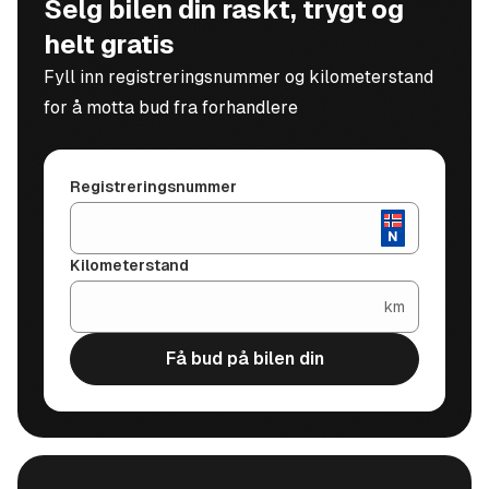
Selg bilen din raskt, trygt og
helt gratis
Gokstadveien 18
Fyll inn registreringsnummer og kilometerstand
3216 Sandefjord
for å motta bud fra forhandlere
Vi tar forbehold om feil i annonsen.
Registreringsnummer
Kilometerstand
km
Få bud på bilen din