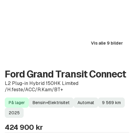
Vis alle 9 bilder
Ford Grand Transit Connect
L2 Plug-in Hybrid 150HK Limited
/H.feste/ACC/R.Kam/BT+
På lager
Bensin+Elektrisitet
Automat
9 569
km
Lagerstatus
Drivstoff
Girkasse
Kilometerstand
Modellår
2025
424 900 kr