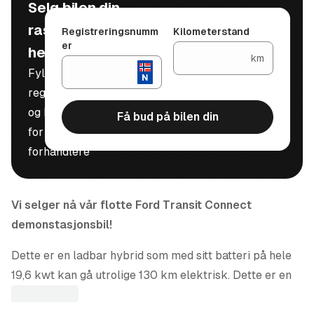
Selg bilen din
raskt, trygt og
Registreringsnumm
Kilometerstand
er
helt gratis
km
Fyll inn
registreringsnummer
og kilometerstand
Få bud på bilen din
for å motta bud fra
forhandlere
Vi selger nå vår flotte Ford Transit Connect
demonstasjonsbil!
Dette er en ladbar hybrid som med sitt batteri på hele
19,6 kwt kan gå utrolige 130 km elektrisk. Dette er en
ypperlig bil for dem som ønsker elbilens egenskaper i