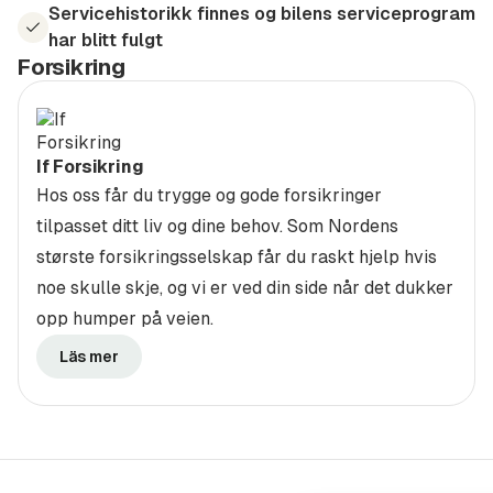
utvidet-garanti
Servicehistorikk finnes og bilens serviceprogram
har blitt fulgt
Forsikring
Forsikring
Vi har svært gode avtaler med flere av markedets
ledende forsikringsselskaper.
Våre samarbeidspartnere er: IF Skadeforsikring ,
If Forsikring
Gjensidige,Enter, Tryg,
Hos oss får du trygge og gode forsikringer
Sulland Trygghet
tilpasset ditt liv og dine behov. Som Nordens
Å kjøpe bil er for de fleste en stor investering. Derfor er
største forsikringsselskap får du raskt hjelp hvis
vi opptatt av at du skal føle deg trygg når du kjøper
noe skulle skje, og vi er ved din side når det dukker
brukbil av oss og har derfor konseptet Sulland
opp humper på veien.
TRYGGHET
Läs mer
Vår service-/deleavdeling tilbyr også:
Skibokser fra Packline og THULE
Barneseter og sikkerhetsutstyr fra BeSafe