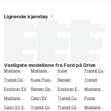
Med 15 bilmerker, 43 lokasjoner og over 1500
dedikerte og dyktige ansatte er Sulland en av Norges
aller største bilvirksomheter.
Lignende kjøretøy
Laster
Laster
Laster
Du finner våre lokasjoner her:
søkeresultater...
søkeresultater...
søkeresultater...
Sarpsborg, Fredrikstad, Moss, Askim, Mysen,
Kongsvinger, Jessheim, Elverum, Hamar, Gjøvik,
Lillehammer, Otta, Trondheim, Steinkjer, Verdal, Mo i
Rana, Bodø, Harstad, Bardufoss, Tromsø og Alta.
Vanligste modellene fra Ford på Drive
Mustang Mach-E
Mustang Mach-E Long Range AWD
Kuga
Transit Custom
Transit Connect
Kuga Plug-In Hybrid
Ranger
Transit
Explorer EV
Ranger Dobbelcab
Explorer EV Extended Range AWD
Mustang Mach-E GT
Mustang Mach-E Long Range
Capri EV
Transit Custom 320
Puma
Capri EV Extended Range AWD
Transit Connect 240 LWB
Transit Courier
Mustang Mach-E Standard Range AWD