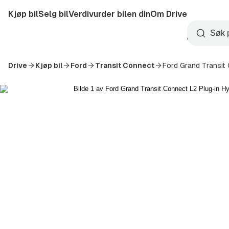
Hopp
Kjøp bil
Selg bil
Verdivurder bilen din
Om Drive
til
Opprett
hovedinnhold
Startside
Søk
konto
Drive
Kjøp bil
Ford
Transit Connect
Ford Grand Transit