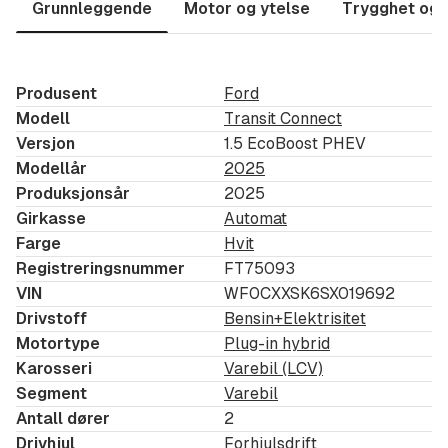
Oppvarmede seter
Grunnleggende
Motor og ytelse
Trygghet og 
Nøkkelfri adgang og startknapp
Parkeringssensorer foran og bak
To-soners automatisk klimaanlegg
Produsent
Ford
FordPass Connect
Modell
Transit Connect
Versjon
1.5 EcoBoost PHEV
Ladeplate for mobiltelefon
Modellår
2025
Kontakt våre dyktige selgere for mer informasjon:
Produksjonsår
2025
Girkasse
Automat
Kim André Blystad - Selger - Tlf: 464 83 125
Farge
Hvit
Registreringsnummer
FT75093
Magnus Mælum - Selger - Tlf: 958 23 2657
VIN
WF0CXXSK6SX019692
Drivstoff
Bensin+Elektrisitet
Forbehold
Motortype
Plug-in hybrid
Vi lever av kundetilfredshet.
Karosseri
Varebil (LCV)
Segment
Varebil
Derfor etterstreber vi å gi en så korrekt informasjon
Antall dører
2
om bilene som overhodet mulig.
Drivhjul
Forhjulsdrift