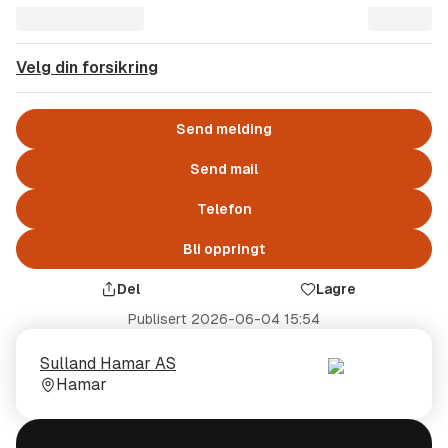
Velg din forsikring
Send melding
Send mail
Telefon
Bli oppringt
Del
Lagre
Publisert
2026-06-04 15:54
Selger
Selgerens
Sulland Hamar AS
plass
Hamar