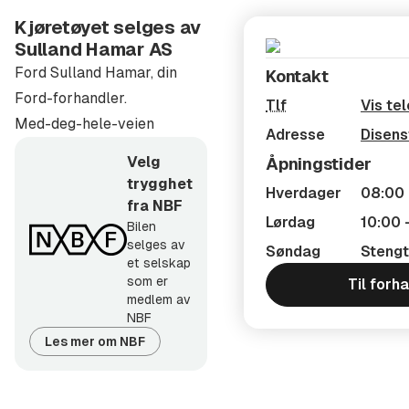
Ettermontering av tilhengerfeste
Kjøretøyet selges av
Ettermontering av motorvarmer, DEFA, WEBASTO
Sulland Hamar AS
etc.
Ford Sulland Hamar, din
Kontakt
Ettermontering av navigasjonssystem, f.eks.
Ford-forhandler.
Tlf
Vis te
Garmin, TomTom, mm.
Med-deg-hele-veien
Adresse
Disens
Ettermontering av Radio DAB+ (Til biler uten
Velg
Åpningstider
fabrikk montert løsning)
trygghet
Setetrekk kan bestilles, skap ditt eget
Hverdager
08:00 
fra NBF
skinninteriør.
Lørdag
10:00 
Bilen
Bagasjebokser
selges av
Søndag
Stengt
et selskap
Sykkelstativ
som er
Til forh
Kano/kajakk holder
medlem av
Skiholder
NBF
Les mer om NBF
Lasteholdere
Sulland Gruppen