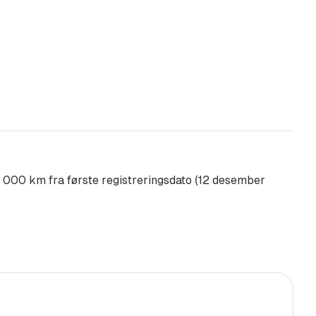
0 000 km fra første registreringsdato (12 desember
ter bak
 Android Auto