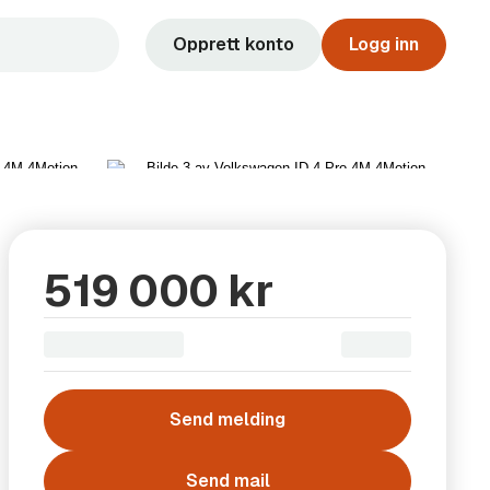
Opprett konto
Logg inn
Vis alle 20 bilder
519 000 kr
Send melding
Send mail