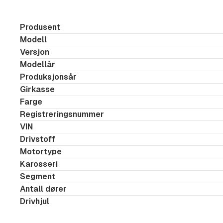
Utstyr:
Matrix LED hovedlys
Produsent
Modell
Panoramaglasstak
Versjon
Ryggekamera
Modellår
El. justerbare seter foran med minne og uttr
Produksjonsår
Adaptiv cruisekontroll
Girkasse
Hengerfeste, svingbart
Farge
Registreringsnummer
Black Style pakke
VIN
Interiørpakke Plus, inkludert premium sports
Drivstoff
Massasje i setene foran
Motortype
Infotainmentpakke
Karosseri
Utmanøvreringsassistent, Side Assist blinde
Segment
Antall dører
utstigningsvarsel
Drivhjul
Prediktiv hastighetsbegrenser
El. justerbare, innklappbare og oppvarmede 