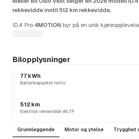
Møller Bil Oslo Vest selger en 2026 modell ID.
rekkevidde inntil 512 km rekkevidde.
ID.4 Pro
4MOTION
byr på en unik kjøreopplevel
som slipper inn naturlig lys, og
Matrix LED hoved
norske forhold.
Ryggekamera
og svingbart
heng
fleksibilitet, enten du skal parkere eller trekke he
Bilopplysninger
Setene foran er elektrisk justerbare med minne
77 kWh
samt massasjefunksjon
for økt komfort på lang
Batterikapasitet netto
cruisekontroll
, utmanøvreringsassistent og
Side
tryggere. Infotainmentpakke og Black Style pakke
512 km
-> FINANSIERING:
Elektrisk rekkevidde WLTP
Ta kontakt med oss på tlf. 94846233, fleksible
Grunnleggende
Motor og ytelse
Trygghet 