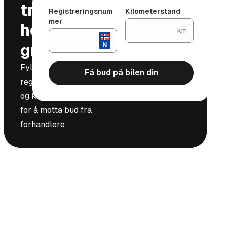
trygt og
Registreringsnum
Kilometerstand
mer
helt
km
gratis
Fyll inn
Få bud på bilen din
registreringsnummer
og kilometerstand
for å motta bud fra
forhandlere