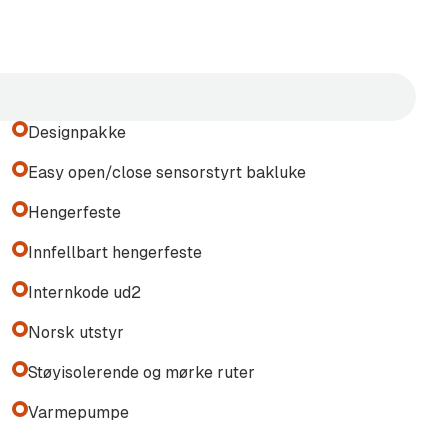
Designpakke
Easy open/close sensorstyrt bakluke
sorer foran og bak
Hengerfeste
Innfellbart hengerfeste
Internkode ud2
Norsk utstyr
Støyisolerende og mørke ruter
Varmepumpe