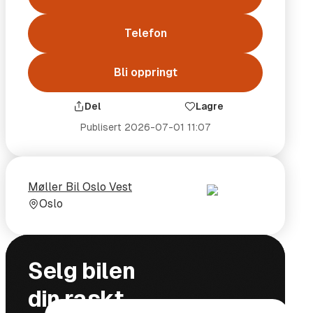
Telefon
Bli oppringt
Del
Lagre
Publisert
2026-07-01 11:07
Selger
Selgerens
Møller Bil Oslo Vest
plass
Oslo
Selg bilen
ål og vekt
din raskt,