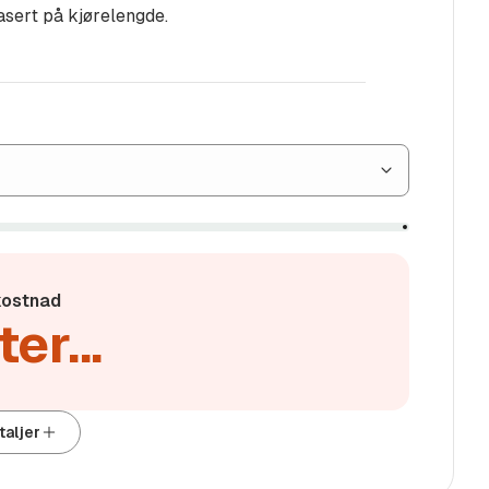
asert på kjørelengde.
ostnad
er...
taljer
***************************************