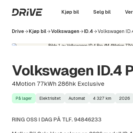
Hopp
til
Startside
Kjøp bil
Selg bil
Ver
hovedinnhold
Drive
Kjøp bil
Volkswagen
ID.4
Volkswagen ID.
Volkswagen ID.4 
4Motion 77kWh 286hk Exclusive
På lager
Elektrisitet
Automat
4 327
km
2026
Lagerstatus
Drivstoff
Girkasse
Kilometerstand
Modellår
RING OSS I DAG PÅ TLF. 94846233