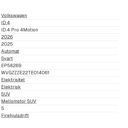
Volkswagen
ID.4
ID.4 Pro 4Motion
2026
ekkbar lårstøtte
2025
Automat
Svart
EP58269
WVGZZZE22TE014061
eter
Elektrisitet
Elektrisk
SUV
soneassistent og
Mellomstor SUV
5
Firehjulsdrift
utvendige speil