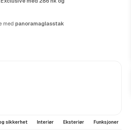
4 Exclusive med 286 hk og
se med
panoramaglasstak
lys
for optimal sikt under
erfeste
gir ekstra trygghet og
nger.
 og uttrekkbar lårstøtte,
e turer.
Adaptiv
 Assist
gjør hver kjøretur
 gir bilen et moderne uttrykk.
 løsninger og raskt svar!
og sikkerhet
Interiør
Eksteriør
Funksjoner
M