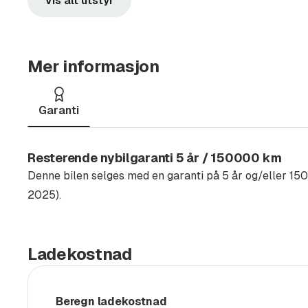
Vis alt utstyr
Pneumatisk justerbare korsryggstøtter foran
Keyless nøkkelfri adgang og start / stopp
Multifunksjonsratt i skinn, oppvarmet
Mer informasjon
Automatisk avblendbart innvendig speil
Lane Assist filholderassistent
Garanti
Designpakke
Discover Pro navigasjonssystem
Resterende nybilgaranti 5 år / 150000 km
Svarte speilhus utvendig
Denne bilen selges med en garanti på 5 år og/eller 15
Pro
2025).
Radio DAB+
Regnsensor
Nakkestøtter integrert i setet
Ladekostnad
2 USB-C porter foran og 2 USB-C ladepunk
App-Connect Wireless for Apple CarPlay og
Beregn ladekostnad
Tretthetsvarsler