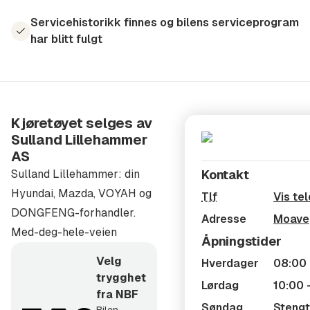
Alle våre bruktbiler leveres med garanti.
Servicehistorikk finnes og bilens serviceprogram
har blitt fulgt
Garantiens varighet er beskrevet i omtalen av den
enkelte bil.
Varigheten er fra 3 mnd til inntil 5 år
Kjøretøyet selges av
Tilbehør:
Sulland Lillehammer
AS
Vi monterer det aller meste av tilbehør som finnes,
Sulland Lillehammer: din
Kontakt
eksempelvis:
Hyundai, Mazda, VOYAH og
Tlf
Vis te
Webasto/Eberspacher parkeringsvarmere,
DONGFENG-forhandler.
Adresse
Moave
tilhengerfeste, DEFA motor og kupevarmere, Packline
Med-deg-hele-veien
Åpningstider
Skibokser, lasteholdere fra Thule og Whispbar, BeSafe
Velg
Hverdager
08:00 
barneseter fra HTS
trygghet
Lørdag
10:00 
fra NBF
Levering:
Søndag
Stengt