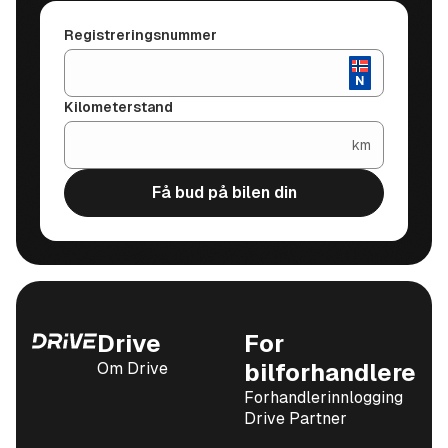
av Norges største verkstedkjeder.
Registreringsnummer
Å kjøpe bil er for de fleste en stor investering. Derfor er
vi opptatt av at du skal føle deg trygg når du kjøper
brukbil av oss og har derfor konseptet Sulland
Kilometerstand
TRYGGHET. Les mer om vårt bruktbilprogram her:
km
https://www.sulland.no/slik-kjoper-du-bruktbil-trygt
Få bud på bilen din
Drive
For
Om Drive
bilforhandlere
Forhandlerinnlogging
Drive Partner