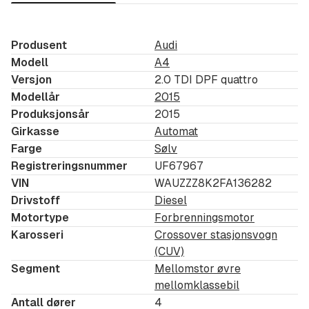
Velholdt bil
Service og vedlikehold:
Produsent
Audi
Registerreim skiftet 12.12.2025 ved 143 060 km
Modell
A4
Versjon
2.0 TDI DPF quattro
Siste service utført 12.08.2025 ved 141 151 km
Modellår
2015
Bilen er EU-godkjent frem til 02.07.2027
Produksjonsår
2015
Ring en av våre selgere direkte på:
Girkasse
Automat
Farge
Sølv
Selger:
Registreringsnummer
UF67967
VIN
WAUZZZ8K2FA136282
Patrik Bäärnhielm
Drivstoff
Diesel
Motortype
Forbrenningsmotor
Tlf:
41 39 33 17
Karosseri
Crossover stasjonsvogn
(CUV)
Selger:
Segment
Mellomstor øvre
mellomklassebil
Elias Rud
Antall dører
4