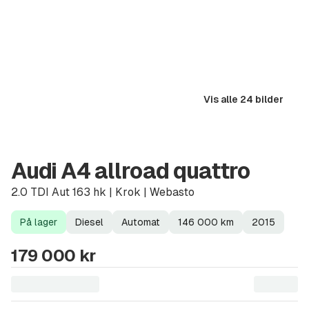
Vis alle 24 bilder
Audi A4 allroad quattro
2.0 TDI Aut 163 hk | Krok | Webasto
På lager
Diesel
Automat
146 000
km
2015
Lagerstatus
Drivstoff
Girkasse
Kilometerstand
Modellår
179 000 kr