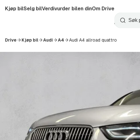
Hopp
Kjøp bil
Selg bil
Verdivurder bilen din
Om Drive
til
Opprett
hovedinnhold
Startside
Søk
konto
Drive
Kjøp bil
Audi
A4
Audi A4 allroad quattro