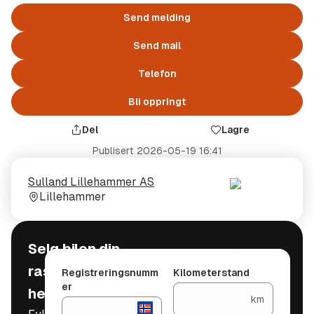
Send melding
Send mail
Telefon
Bli oppringt
Del
Lagre
Publisert
2026-05-19 16:41
Selger
Selgerens
Sulland Lillehammer AS
plass
Lillehammer
Selg bilen din
raskt, trygt og
Registreringsnumm
Kilometerstand
er
helt gratis
km