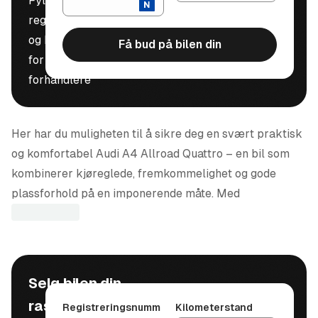
Fyll inn
registreringsnummer
og kilometerstand
Få bud på bilen din
for å motta bud fra
forhandlere
Her har du muligheten til å sikre deg en svært praktisk
og komfortabel Audi A4 Allroad Quattro – en bil som
kombinerer kjøreglede, fremkommelighet og gode
plassforhold på en imponerende måte. Med
dieselmotor, automatgir og Audis velkjente Quattro
firehjulstrekk ligger alt til rette for trygge og
komfortable kjøreturer året rundt.
Selg bilen din
Bilen fremstår som velholdt i en stilren sølv metallic
lakk, og passer like godt til familiebruk som til lange
raskt, trygt og
Registreringsnumm
Kilometerstand