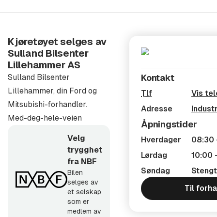
Daglig leder: Ole Marius Kamp Nilsen - 995 72 607
Kjøretøyet selges av
Sentralbord: 61 27 98 00
Sulland Bilsenter
Frakt:
Lillehammer AS
Vi sender biler over hele landet. Ta kontakt for pris og
Sulland Bilsenter
Kontakt
levering.
Lillehammer, din Ford og
Tlf
Vis te
Mitsubishi-forhandler.
Adresse
Indust
Innbytte:
Med-deg-hele-veien
Åpningstider
Har du en bil du vurderer å bytte inn? Send oss
Velg
registreringsnummer, kilometerstand og informasjon
Hverdager
08:30 
trygghet
om motor og utstyrsnivå – så gir vi deg en vurdering.
Lørdag
10:00 
fra NBF
Søndag
Stengt
Bilen
Forsikring:
selges av
Hos oss får du tilbud på noen av markedets mest
Til forh
et selskap
komplette og prisgunstige forsikringsløsninger. Vi
som er
medlem av
samarbeider med IF, Gjensidige, Fremtind og Enter