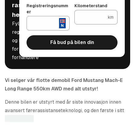
raskt, trygt og
Registreringsnumm
Kilometerstand
er
helt gratis
km
Fyll inn
registreringsnummer
og kilometerstand
Få bud på bilen din
for å motta bud fra
forhandlere
Vi selger vår flotte demobil Ford Mustang Mach-E
Long Range 550km AWD med alt utstyr!
Denne bilen er utstyrt med år siste innovasjon innen
avansert førerassistanseteknologi, og den første i sitt
slag i Europa. Eiere av Mustang Mach-E kan nå ta
steget inn i en ny æra av mobilitet, og bli de første til å