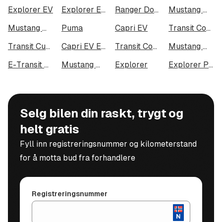
Explorer EV
Explorer EV Extended Range AWD
Ranger Dobbelcab
Mustang Mach-E Long Range
Mustang Mach-E GT
Puma
Capri EV
Transit Connect 240 LWB
Transit Custom 320
Capri EV Extended Range AWD
Transit Courier
Mustang Mach-E Standard Range AWD
E-Transit Custom 320
Mustang Mach-E Standard Range
Explorer
Explorer Plug-In Hybrid
Selg bilen din raskt, trygt og
helt gratis
Fyll inn registreringsnummer og kilometerstand
for å motta bud fra forhandlere
Registreringsnummer