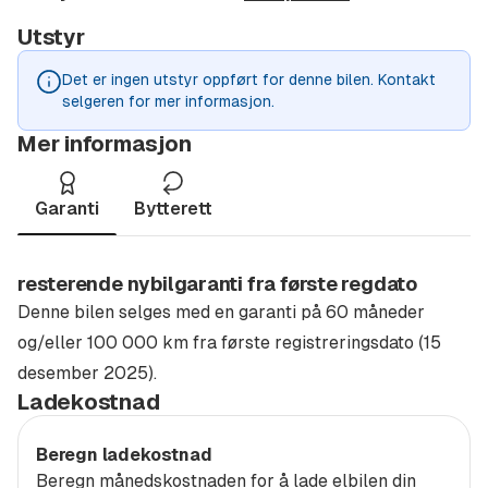
- Adaptive LED hovedlys
Utstyr
- 8-veis elektriske forseter med minne i førersete
Det er ingen utstyr oppført for denne bilen. Kontakt
selgeren for mer informasjon.
- Elektrisk innfellbare sidespeil
Mer informasjon
- Perforerte Sensico seter
Garanti
Bytterett
- Elektrisk innfellbare sidespeil
- Minne funksjon på førersete
resterende nybilgaranti fra første regdato
- 8-veis ellektrisk justering av forseter
Denne bilen selges med en garanti på 60 måneder
og/eller 100 000 km fra første registreringsdato (15
- Intelligent adaptiv cruisekontroll med køassistent og
desember 2025).
filsentrering
Ladekostnad
- Trådløs ladeplate for mobiltelefon
Beregn ladekostnad
Beregn månedskostnaden for å lade elbilen din
- Telefon som nøkkel