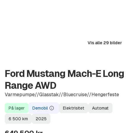
Vis alle 29 bilder
Ford Mustang Mach-E Long
Range AWD
Varmepumpe//Glasstak//Bluecruise//Hengerfeste
På lager
Demobil
Elektrisitet
Automat
Demobil
Lagerstatus
Demobil
Drivstoff
Girkasse
Kilometerstand
Modellår
6 500
km
2025