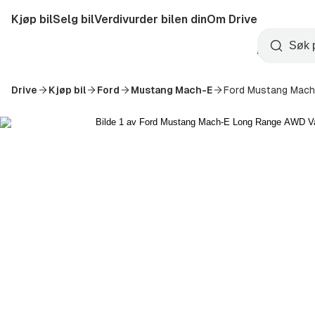
Hopp
Kjøp bil
Selg bil
Verdivurder bilen din
Om Drive
til
Opprett
hovedinnhold
Startside
Søk
konto
Drive
Kjøp bil
Ford
Mustang Mach-E
Ford Mustang Mac