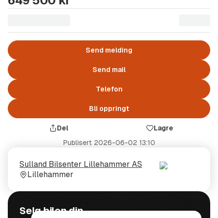
649 500 kr
Send melding
Send mail
Telefon
Bli oppringt
Del
Lagre
Publisert
2026-06-02 13:10
Selger
Selgerens
Sulland Bilsenter Lillehammer AS
plass
Lillehammer
Selg bilen din