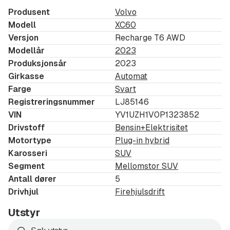
Seteforlenger seter foran
Produsent
Volvo
Minne til elekt pass.sete
Modell
XC60
Tailored Dashboard (Skinntrukket Dashboard)
Versjon
Recharge T6 AWD
Høyest nivå interiørbelys
Modellår
2023
El. fører sete m/minne
Produksjonsår
2023
El.passasjer sete
Girkasse
Automat
Farge
Svart
Svingb.aktive LEDhovedlys
Registreringsnummer
LJ85146
Laminerte sideruter
VIN
YV1UZH1V0P1323852
Driver Assistance
Drivstoff
Bensin+Elektrisitet
Driver Awareness
Motortype
Plug-in hybrid
Nøkkelløs inngang
Karosseri
SUV
Oppvarm. ratt
Segment
Mellomstor SUV
Elektrisk bakluke
Antall dører
5
Digital kombiistrum.12.3"
Drivhjul
Firehjulsdrift
DAB+ digitalradio
Utstyr
Lane keeping Aid