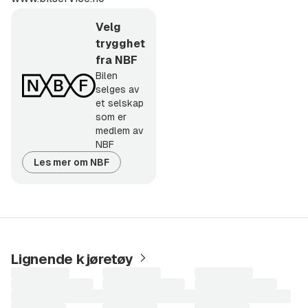
I vår bruktbilavdeling har vi alltid godt utvalg av brukte
Velg
biler i alle kategorier, prisklasser og merker.
trygghet
fra NBF
www.bilservice.no
Bilen
selges av
Med forbehold om feil i annonsen.
et selskap
som er
medlem av
NBF
Les mer om NBF
Lignende kjøretøy
Laster
Laster
Laster
søkeresultater...
søkeresultater...
søkeresultater...