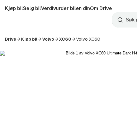
Hopp
Kjøp bil
Selg bil
Verdivurder bilen din
Om Drive
til
Opprett
hovedinnhold
Startside
Søk
konto
Drive
Kjøp bil
Volvo
XC60
Volvo XC60