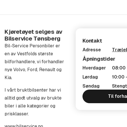
forsikringspartnere!
FERDIG MONTERT
Snakk med oss om levering av bil med Hengerfeste,
Kjøretøyet selges av
Takboks, DAB+, DEFA Homelink og Webasto
Bilservice Tønsberg
Kontakt
Parkeringsvarmer til en gunstig pris. Ta kontakt for mer
Bil-Service Personbiler er
Adresse
Træleb
informasjon!
en av Vestfolds største
Åpningstider
bilforhandlere, vi forhandler
HENTING
Hverdager
08:00 
nye Volvo, Ford, Renault og
Lørdag
10:00 
Kia.
Vi ligger ca.20 min. kjøring fra Sandefjord Lufthavn
Torp og 5 min. fra togstasjonen i Tønsberg. Vi henter
Søndag
Stengt
I vårt bruktbilsenter har vi
deg gjerne om du kommer til oss med tog eller fly.
Til forh
alltid godt utvalg av brukte
biler i alle kategorier og
Bil-Service AS er en av Vestfolds største
prisklasser.
bilforhandlere, vi forhandler nye Volvo, Ford, BYD, MG,
Mazda, Polestar og Zeeker.
www.bilservice.no