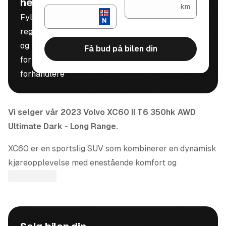
helt gratis
km
Fyll inn
registreringsnummer
og kilometerstand
Få bud på bilen din
for å motta bud fra
forhandlere
Vi selger vår 2023 Volvo XC60 II T6 350hk AWD
Ultimate Dark - Long Range.
XC60 er en sportslig SUV som kombinerer en dynamisk
kjøreopplevelse med enestående komfort og
skandinavisk design-bygget med omtanke for våre
medmennesker og miljøet rundt oss. XC60 Plug In
Hybrid er svært brukervennlig og gir deg en enkelere
hverdag-og en helt unik kjøreopplevelse.