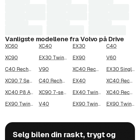
Vanligste modellene fra Volvo på Drive
XC60
XC40
EX30
C40
XC90
EX30 Twin Motor Performance
EX90
V60
C40 Recharge Twin motor
V90
XC40 Recharge Twin
EX30 Single Motor Extended Range
XC90 7 Seats
C40 Recharge Twin
EX40
XC40 Recharge Twin motor
XC40 P8 AWD Recharge
XC90 7-seater
EX40 Twin Motor Performance
XC40 Recharge
EX90 Twin Motor
V40
EX90 Twin Motor Performance
EX90 Twin Motor Performance 7-seater
Selg bilen din raskt, trygt og