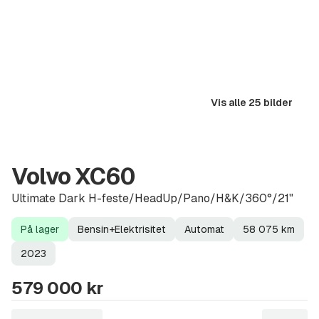
Vis alle 25 bilder
Volvo XC60
Ultimate Dark H-feste/HeadUp/Pano/H&K/360°/21"
På lager
Bensin+Elektrisitet
Automat
58 075
km
Lagerstatus
Drivstoff
Girkasse
Kilometerstand
Modellår
2023
579 000 kr