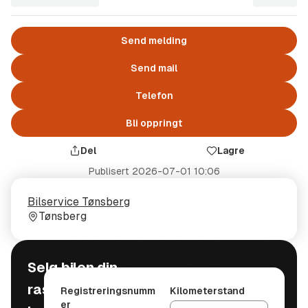
Send melding
Send mail
Telefon
Bli oppringt
Del
Lagre
Publisert
2026-07-01 10:06
Selger
Selgerens
Bilservice Tønsberg
plass
Tønsberg
Selg bilen din
raskt, trygt og
Registreringsnumm
Kilometerstand
er