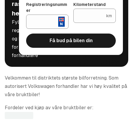
raskt, trygt og
Registreringsnumm
Kilometerstand
er
helt gratis
km
Fyll inn
registreringsnummer
og kilometerstand
Få bud på bilen din
for å motta bud fra
forhandlere
Velkommen til distriktets største bilforretning. Som
autorisert Volkswagen forhandler har vi høy kvalitet på
våre bruktbiler!
Fordeler ved kjøp av våre bruktbiler er:
Testet og godkjent av en VW mekaniker
Bruktbilgaranti/nybilgaranti