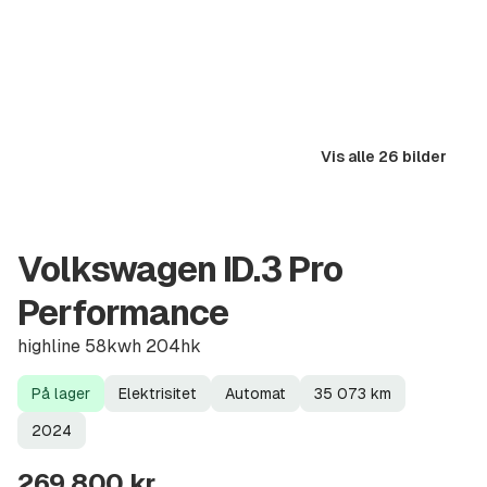
Vis alle 26 bilder
Volkswagen ID.3 Pro
Performance
highline 58kwh 204hk
På lager
Elektrisitet
Automat
35 073
km
Lagerstatus
Drivstoff
Girkasse
Kilometerstand
Modellår
2024
269 800 kr