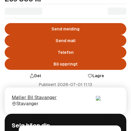
Send melding
Send mail
Telefon
Bli oppringt
Del
Lagre
Publisert
2026-07-01 11:13
Selger
Selgerens
Møller Bil Stavanger
plass
Stavanger
Selg bilen din