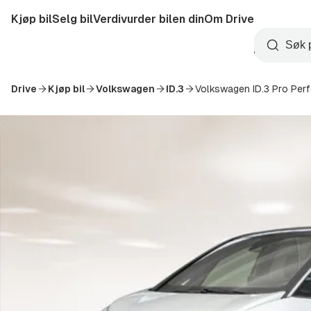
Hopp
Kjøp bil
Selg bil
Verdivurder bilen din
Om Drive
til
Opprett
hovedinnhold
Startside
Søk
konto
Drive
Kjøp bil
Volkswagen
ID.3
Volkswagen ID.3 Pro Per