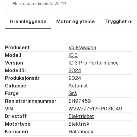
Elektrisk rekkevidde WLTP
Discover Pro navigasjonssystem
Varmepumpe
Grunnleggende
Motor og ytelse
Trygghet og 
Front Assist
Multifunksjonsratt i skinn, oppvarmet
Komfortpakke
Produsent
Volkswagen
Parkeringsassistent plus med parkeringssensorer
Modell
ID.3
foran og bak
Versjon
ID.3 Pro Performance
Automatisk avblendbart innvendig speil
Modellår
2024
18" Alufelg East Derry, sort
Produksjonsår
2024
Lane Assist filholderassistent
Girkasse
Automat
Keyless nøkkelfri adgang og start/stop
Farge
Grå
Klimaanlegg, 2-soners
Registreringsnummer
EH97459
Trafikkskiltgjenkjenning
VIN
WVWZZZE12RP021049
Drivstoff
Elektrisitet
Setevarme foran
Motortype
Elektrisk
El. justerbare, innklappbare og oppvarmede
Karosseri
Hatchback
utvendige speil