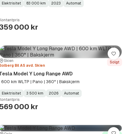
Elektrisitet
83 000 km
2023
Automat
Fuel
Kilometerstand
Model
Gearbox
:
Type
Year
Type
:
:
:
Kontantpris
359 000 kr
Lagre
Sted:
Forhandler:
Skien
Solgt
Solberg Bil AS avd. Skien
Tesla Model Y Long Range AWD
| 600 km WLTP | Pano | 360° | Bakskjerm
Elektrisitet
3 500 km
2026
Automat
Fuel
Kilometerstand
Model
Gearbox
:
Kontantpris
Type
Year
Type
:
:
:
569 000 kr
Oslo