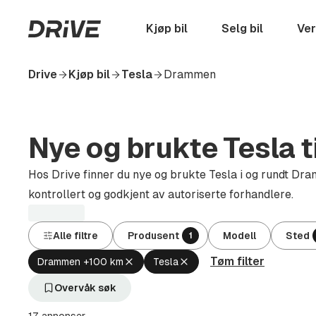
Hopp
til
Startside
Kjøp bil
Selg bil
Ver
hovedinnhold
Drive
Kjøp bil
Tesla
Drammen
Nye og brukte Tesla t
Hos Drive finner du nye og brukte Tesla i og rundt Dra
kontrollert og godkjent av autoriserte forhandlere.
Alle filtre
Produsent
Modell
Sted
1
Tøm filter
Fjern
Fjern
Drammen +100 km
Tesla
aktivt
aktivt
filter
filter
Overvåk søk
Drammen
Tesla
+100
(Produsent)