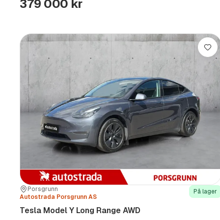
379 000 kr
Lag
Sted:
Forhandler:
Porsgrunn
På lager
Autostrada Porsgrunn AS
Tesla Model Y Long Range AWD