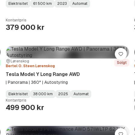
Elektrisitet
61 500 km
2023
Automat
Fuel
Kilometerstand
Model
Gearbox
:
Type
Year
Type
:
:
:
Kontantpris
379 000 kr
re
Lagre
Sted:
Forhandler:
Lørenskog
Solgt
Bertel O. Steen Lørenskog
Tesla Model Y Long Range AWD
| Panorama | 360° | Autostyring
Elektrisitet
38 000 km
2025
Automat
Fuel
Kilometerstand
Model
Gearbox
:
Kontantpris
Type
Year
Type
:
:
:
499 900 kr