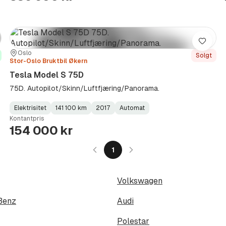
re
Lagre
Sted:
Forhandler:
Oslo
Solgt
Stor-Oslo Bruktbil Økern
Tesla Model S 75D
75D. Autopilot/Skinn/Luftfjæring/Panorama.
Elektrisitet
141 100 km
2017
Automat
Fuel
Kilometerstand
Model
Gearbox
:
Kontantpris
Type
Year
Type
:
:
:
154 000 kr
1
Volkswagen
Benz
Audi
Polestar