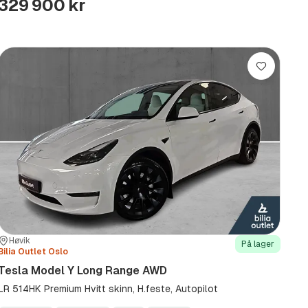
329 900 kr
Lagre
Sted:
Forhandler:
Høvik
På lager
Bilia Outlet Oslo
Tesla Model Y Long Range AWD
LR 514HK Premium Hvitt skinn, H.feste, Autopilot