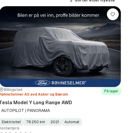
Sorter etter
nyeste
Lagre
Sted:
Forhandler:
Billingstad
På lager
RøhneSelmer AS avd Asker og Bærum
Tesla Model Y Long Range AWD
| AUTOPILOT | PANORAMA
Elektrisitet
78 250 km
2021
Automat
Fuel
Kilometerstand
Model
Gearbox
:
Kontantpris
Type
Year
Type
:
:
: