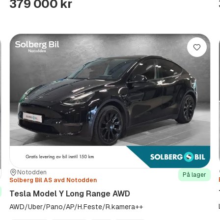
379 000 kr
re
Lagre
Sted:
Forhandler:
Notodden
På lager
Solberg Bil AS avd Notodden
Tesla Model Y Long Range AWD
AWD/Uber/Pano/AP/H.Feste/R.kamera++