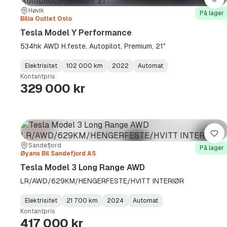
Lag
Sted:
Forhandler:
Høvik
På lager
Bilia Outlet Oslo
Tesla Model Y Performance
534hk AWD H.feste, Autopilot, Premium, 21"
Elektrisitet
102 000 km
2022
Automat
Fuel
Kilometerstand
Model
Gearbox
:
Kontantpris
Type
Year
Type
:
:
:
329 000 kr
Lag
Sted:
Forhandler:
Sandefjord
På lager
Øyans Bil Sandefjord AS
Tesla Model 3 Long Range AWD
LR/AWD/629KM/HENGERFESTE/HVITT INTERIØR
Elektrisitet
21 700 km
2024
Automat
Fuel
Kilometerstand
Model
Gearbox
:
Kontantpris
Type
Year
Type
:
:
:
417 000 kr