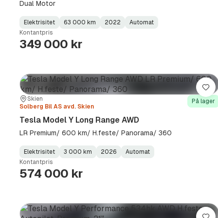
Dual Motor
Elektrisitet
63 000 km
2022
Automat
Fuel
Kilometerstand
Model
Gearbox
:
Kontantpris
Type
Year
Type
:
:
:
349 000 kr
Lag
Sted:
Forhandler:
Skien
På lager
Solberg Bil AS avd. Skien
Tesla Model Y Long Range AWD
LR Premium/ 600 km/ H.feste/ Panorama/ 360
Elektrisitet
3 000 km
2026
Automat
Fuel
Kilometerstand
Model
Gearbox
:
Kontantpris
Type
Year
Type
:
:
:
574 000 kr