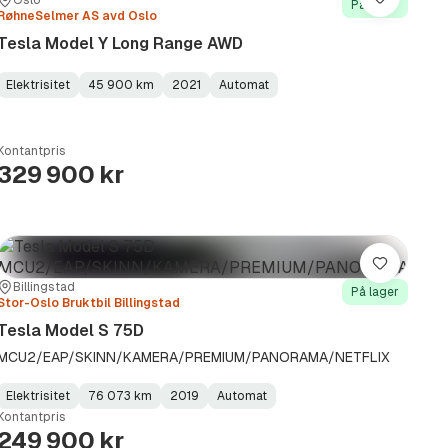
Sted:
Forhandler:
Lagre
På lager
RøhneSelmer AS avd Oslo
Tesla Model Y Long Range AWD
Elektrisitet
45 900 km
2021
Automat
Fuel
Kilometerstand
Model
Gearbox
:
Type
Year
Type
:
:
:
Kontantpris
329 900 kr
Lagre
Sted:
Forhandler:
Billingstad
På lager
Stor-Oslo Bruktbil Billingstad
Tesla Model S 75D
MCU2/EAP/SKINN/KAMERA/PREMIUM/PANORAMA/NETFLIX
Elektrisitet
76 073 km
2019
Automat
Fuel
Kilometerstand
Model
Gearbox
:
Kontantpris
Type
Year
Type
:
:
:
249 900 kr