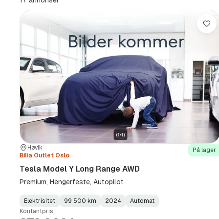
17 annonser
km
(Sted)
Lag
Sted:
Forhandler:
Høvik
På lager
Bilia Outlet Oslo
Tesla Model Y Long Range AWD
Premium, Hengerfeste, Autopilot
Elektrisitet
99 500 km
2024
Automat
Fuel
Kilometerstand
Model
Gearbox
:
Kontantpris
Type
Year
Type
:
:
: