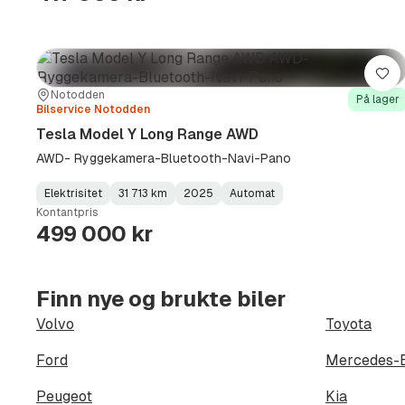
Lag
Sted:
Forhandler:
Notodden
På lager
Bilservice Notodden
Tesla Model Y Long Range AWD
AWD- Ryggekamera-Bluetooth-Navi-Pano
Elektrisitet
31 713 km
2025
Automat
Fuel
Kilometerstand
Model
Gearbox
:
Kontantpris
Type
Year
Type
:
:
:
499 000 kr
Finn nye og brukte biler
Volvo
Toyota
Ford
Mercedes-
Peugeot
Kia