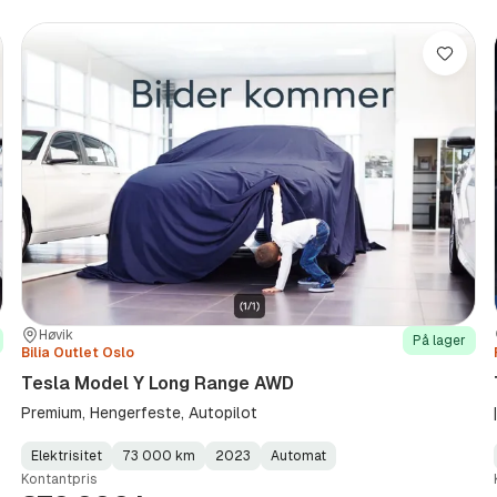
re
Lagre
Sted:
Forhandler:
Høvik
På lager
Bilia Outlet Oslo
Tesla Model Y Long Range AWD
Premium, Hengerfeste, Autopilot
Elektrisitet
73 000 km
2023
Automat
Fuel
Kilometerstand
Model
Gearbox
:
Kontantpris
Type
Year
Type
:
:
: