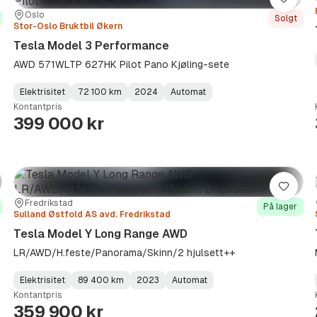
re
Lagre
Sted:
Forhandler:
Oslo
Solgt
Stor-Oslo Bruktbil Økern
Tesla Model 3 Performance
AWD 571WLTP 627HK Pilot Pano Kjøling-sete
Elektrisitet
72 100 km
2024
Automat
Fuel
Kilometerstand
Model
Gearbox
:
Kontantpris
Type
Year
Type
:
:
:
399 000 kr
re
Lagre
Sted:
Forhandler:
Fredrikstad
På lager
Sulland Østfold AS avd. Fredrikstad
Tesla Model Y Long Range AWD
LR/AWD/H.feste/Panorama/Skinn/2 hjulsett++
Elektrisitet
89 400 km
2023
Automat
Fuel
Kilometerstand
Model
Gearbox
:
Kontantpris
Type
Year
Type
:
:
:
359 900 kr