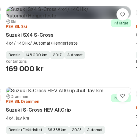
re
Lagre
Sted:
Forhandler:
Ski
På lager
RSA BIL Ski
Suzuki SX4 S-Cross
4x4/ 140Hk/ Automat/Hengerfeste
Bensin
148 000 km
2017
Automat
Fuel
Kilometerstand
Model
Gearbox
:
Kontantpris
Type
Year
Type
:
:
:
169 000 kr
Sted:
Forhandler:
Drammen
re
Lagre
På lager
RSA BIL Drammen
Suzuki S-Cross HEV AllGrip
4x4, lav km
Bensin+Elektrisitet
36 368 km
2023
Automat
Fuel
Kilometerstand
Model
Gearbox
: