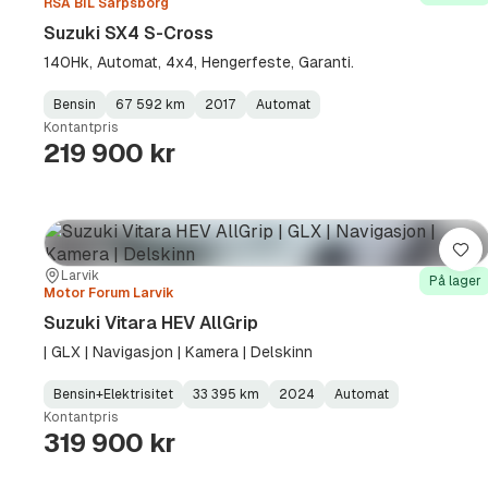
RSA BIL Sarpsborg
Suzuki SX4 S-Cross
140Hk, Automat, 4x4, Hengerfeste, Garanti.
Bensin
67 592 km
2017
Automat
Fuel
Kilometerstand
Model
Gearbox
:
Kontantpris
Type
Year
Type
:
:
:
219 900 kr
Lag
Sted:
Forhandler:
Larvik
På lager
Motor Forum Larvik
Suzuki Vitara HEV AllGrip
| GLX | Navigasjon | Kamera | Delskinn
Bensin+Elektrisitet
33 395 km
2024
Automat
Fuel
Kilometerstand
Model
Gearbox
:
Kontantpris
Type
Year
Type
:
:
:
319 900 kr