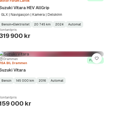
Motor Forum Larvik
Suzuki Vitara HEV AllGrip
| GLX | Navigasjon | Kamera | Delskinn
Bensin+Elektrisitet
20 745 km
2024
Automat
Fuel
Kilometerstand
Model
Gearbox
:
Kontantpris
Type
Year
Type
:
:
:
319 900 kr
Sted:
Forhandler:
Drammen
Lagre
På lager
RSA BIL Drammen
Suzuki Vitara
Bensin
145 000 km
2016
Automat
Fuel
Kilometerstand
Model
Gearbox
:
Type
Year
Type
:
:
:
Kontantpris
159 000 kr