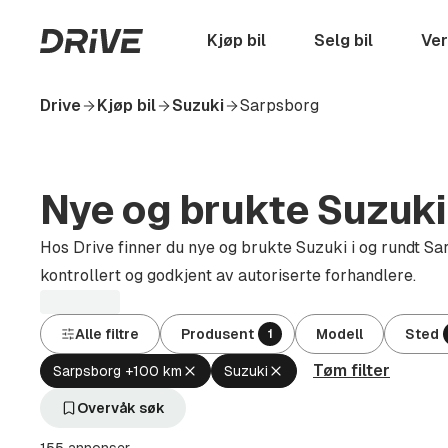
Hopp
til
Startside
Kjøp bil
Selg bil
Ver
hovedinnhold
Drive
Kjøp bil
Suzuki
Sarpsborg
Nye og brukte Suzuki 
Hos Drive finner du nye og brukte Suzuki i og rundt Sar
kontrollert og godkjent av autoriserte forhandlere.
Alle filtre
Produsent
Modell
Sted
1
Tøm filter
Fjern
Fjern
Sarpsborg +100 km
Suzuki
aktivt
aktivt
filter
filter
Overvåk søk
Sarpsborg
Suzuki
+100
(Produsent)