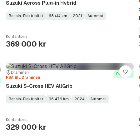
Suzuki Across Plug-in Hybrid
Bensin+Elektrisitet
68 414 km
2021
Automat
Fuel
Kilometerstand
Model
Gearbox
:
Type
Year
Type
:
:
:
Kontantpris
369 000 kr
Sted:
Forhandler:
Drammen
re
Lagre
På lager
RSA BIL Drammen
Suzuki S-Cross HEV AllGrip
Bensin+Elektrisitet
96 476 km
2024
Automat
Fuel
Kilometerstand
Model
Gearbox
:
Type
Year
Type
:
:
:
Kontantpris
329 000 kr