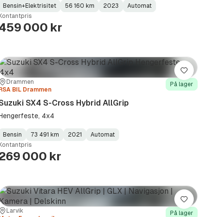
Bensin+Elektrisitet
56 160 km
2023
Automat
Fuel
Kilometerstand
Model
Gearbox
:
Kontantpris
Type
Year
Type
:
:
:
459 000 kr
Lagre
Sted:
Forhandler:
Drammen
På lager
RSA BIL Drammen
Suzuki SX4 S-Cross Hybrid AllGrip
Hengerfeste, 4x4
Bensin
73 491 km
2021
Automat
Fuel
Kilometerstand
Model
Gearbox
:
Kontantpris
Type
Year
Type
:
:
:
269 000 kr
Lagre
Sted:
Forhandler:
Larvik
På lager