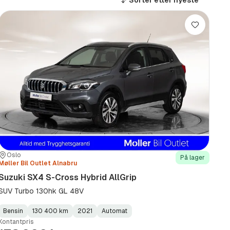
Sorter etter
nyeste
Lagre
Sted:
Forhandler:
Oslo
På lager
Møller Bil Outlet Alnabru
Suzuki SX4 S-Cross Hybrid AllGrip
SUV Turbo 130hk GL 48V
Bensin
130 400 km
2021
Automat
Fuel
Kilometerstand
Model
Gearbox
:
Kontantpris
Type
Year
Type
:
:
: