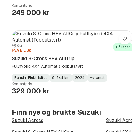
Type
Year
Type
:
:
:
Kontantpris
249 000 kr
Lag
Sted:
Forhandler:
Ski
På lager
RSA BIL Ski
Suzuki S-Cross HEV AllGrip
Fullhybrid 4X4 Automat (Topputstyrt)
Bensin+Elektrisitet
91 344 km
2024
Automat
Fuel
Kilometerstand
Model
Gearbox
:
Kontantpris
Type
Year
Type
:
:
:
329 000 kr
Finn nye og brukte Suzuki
Suzuki Across
Suzuki Acro