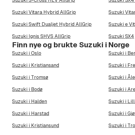
Suzuki S-Cross HEV AllGrip
Suzuki SX4
Suzuki Vitara Hybrid AllGrip
Suzuki Vita
Suzuki Swift Dualjet Hybrid AllGrip
Suzuki e Vi
Suzuki Ignis SHVS AllGrip
Suzuki SX4
Finn nye og brukte Suzuki i Norge
Suzuki i Oslo
Suzuki i Be
Suzuki i Kristiansand
Suzuki i Fr
Suzuki i Tromsø
Suzuki i Ål
Suzuki i Bodø
Suzuki i Ar
Suzuki i Halden
Suzuki i Li
Suzuki i Harstad
Suzuki i Gjø
Suzuki i Kristiansund
Suzuki i Tr