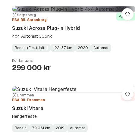
Sted:
Forhandler:
Sarpsborg
Lag
På lager
RSA BIL Sarpsborg
Suzuki Across Plug-in Hybrid
4x4 Automat 306hk
Bensin+Elektrisitet
122 137 km
2020
Automat
Fuel
Kilometerstand
Model
Gearbox
:
Type
Year
Type
:
:
:
Kontantpris
299 000 kr
Sted:
Forhandler:
Drammen
Lag
Solgt
RSA BIL Drammen
Suzuki Vitara
Hengerfeste
Bensin
79 061 km
2019
Automat
Fuel
Kilometerstand
Model
Gearbox
: