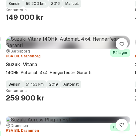
Bensin
55 300 km
2016
Manuell
Fuel
Kilometerstand
Model
Gearbox
:
Kontantpris
Type
Year
Type
:
:
:
149 000 kr
re
Lagre
Sted:
Forhandler:
Sarpsborg
På lager
RSA BIL Sarpsborg
Suzuki Vitara
140Hk, Automat, 4x4, Hengerfeste, Garanti.
Bensin
51 453 km
2019
Automat
Fuel
Kilometerstand
Model
Gearbox
:
Kontantpris
Type
Year
Type
:
:
:
259 900 kr
Sted:
Forhandler:
Drammen
re
Lagre
På lager
RSA BIL Drammen