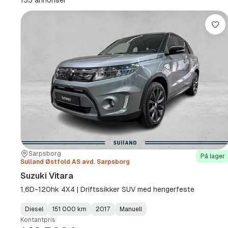
155 annonser
km
(Sted)
Lag
Sted:
Forhandler:
Sarpsborg
På lager
Sulland Østfold AS avd. Sarpsborg
Suzuki Vitara
1,6D-120hk 4X4 | Driftssikker SUV med hengerfeste
Diesel
151 000 km
2017
Manuell
Fuel
Kilometerstand
Model
Gearbox
:
Kontantpris
Type
Year
Type
:
:
: