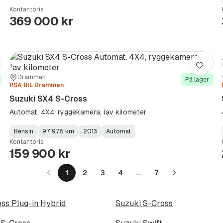
Type
Year
Type
:
:
:
Kontantpris
369 000 kr
re
Lagre
Sted:
Forhandler:
Drammen
På lager
RSA BIL Drammen
Suzuki SX4 S-Cross
Automat, 4X4, ryggekamera, lav kilometer
Bensin
97 975 km
2013
Automat
Fuel
Kilometerstand
Model
Gearbox
:
Kontantpris
Type
Year
Type
:
:
:
159 900 kr
1
2
3
4
…
7
Neste
side
ss Plug-in Hybrid
Suzuki S-Cross