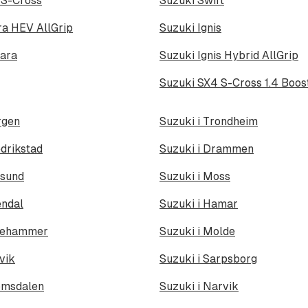
 S-Cross
Suzuki Swift
ra HEV AllGrip
Suzuki Ignis
tara
Suzuki Ignis Hybrid AllGrip
rgen
Suzuki i Trondheim
edrikstad
Suzuki i Drammen
esund
Suzuki i Moss
endal
Suzuki i Hamar
llehammer
Suzuki i Molde
vik
Suzuki i Sarpsborg
omsdalen
Suzuki i Narvik