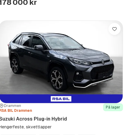
178 000 kr
Lagre
Sted:
Forhandler:
Drammen
På lager
RSA BIL Drammen
Suzuki Across Plug-in Hybrid
Hengerfeste, skvettlapper