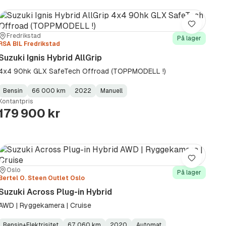
Lagre
Sted:
Forhandler:
Fredrikstad
På lager
RSA BIL Fredrikstad
Suzuki Ignis Hybrid AllGrip
4x4 90hk GLX SafeTech Offroad (TOPPMODELL !)
Bensin
66 000 km
2022
Manuell
Fuel
Kilometerstand
Model
Gearbox
:
Kontantpris
Type
Year
Type
:
:
:
179 900 kr
Lagre
Sted:
Forhandler:
Oslo
På lager
Bertel O. Steen Outlet Oslo
Suzuki Across Plug-in Hybrid
AWD | Ryggekamera | Cruise
Bensin+Elektrisitet
67 060 km
2020
Automat