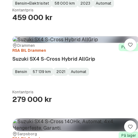
Bensin+Elektrisitet
58 000 km
2023
Automat
Fuel
Kilometerstand
Model
Gearbox
:
Kontantpris
Type
Year
Type
:
:
:
459 000 kr
Sted:
Forhandler:
Drammen
Lag
På lager
RSA BIL Drammen
Suzuki SX4 S-Cross Hybrid AllGrip
Bensin
57 139 km
2021
Automat
Fuel
Kilometerstand
Model
Gearbox
:
Type
Year
Type
:
:
:
Kontantpris
279 000 kr
Lag
Sted:
Forhandler:
Sarpsborg
På lager