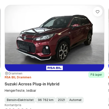
re
Lagre
Sted:
Forhandler:
Drammen
På lager
RSA BIL Drammen
Suzuki Across Plug-in Hybrid
Hengerfeste, ledbar
Bensin+Elektrisitet
96 762 km
2021
Automat
Fuel
Kilometerstand
Model
Gearbox
:
Kontantpris
Type
Year
Type
:
:
: