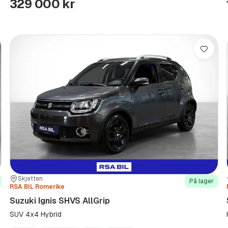
329 000 kr
re
Lagre
Sted:
Forhandler:
Skjetten
På lager
RSA BIL Romerike
Suzuki Ignis SHVS AllGrip
SUV 4x4 Hybrid