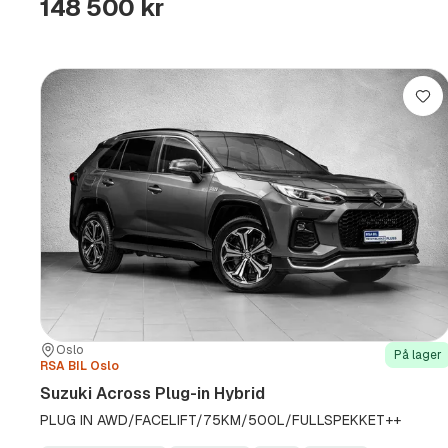
148 500 kr
Lag
Sted:
Forhandler:
Oslo
På lager
RSA BIL Oslo
Suzuki Across Plug-in Hybrid
PLUG IN AWD/FACELIFT/75KM/500L/FULLSPEKKET++