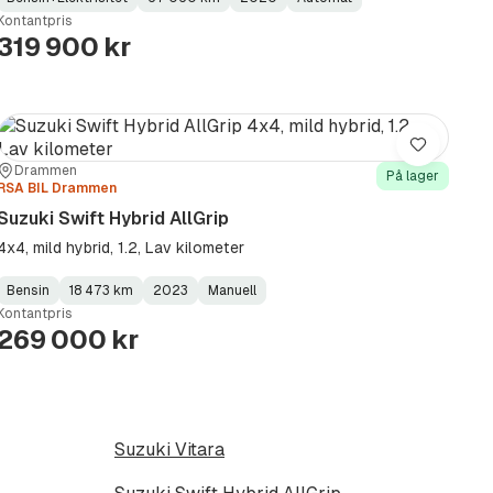
Fuel
Kilometerstand
Model
Gearbox
:
Kontantpris
Type
Year
Type
:
:
:
319 900 kr
Lagre
Sted:
Forhandler:
Drammen
På lager
RSA BIL Drammen
Suzuki Swift Hybrid AllGrip
4x4, mild hybrid, 1.2, Lav kilometer
Bensin
18 473 km
2023
Manuell
Fuel
Kilometerstand
Model
Gearbox
:
Kontantpris
Type
Year
Type
:
:
:
269 000 kr
Suzuki Vitara