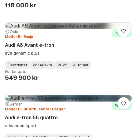
Type
Year
Type
:
:
:
118 000 kr
Sted:
Forhandler:
Oslo
Lagre
På lager
Møller Bil Ensjø
Audi A6 Avant e-tron
ava dynamic plus
Elektrisitet
28 048 km
2025
Automat
Fuel
Kilometerstand
Model
Gearbox
:
Kontantpris
Type
Year
Type
:
:
:
549 900 kr
Sted:
Forhandler:
Bergen
Lagre
På lager
Møller Bil Bruktbilsenter Bergen
Audi e-tron 55 quattro
advanced sport