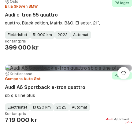
Sted:
Forhandler:
Oslo
På lager
Bilia Skøyen BMW
Audi e-tron 55 quattro
quattro, Black edition, Matrix, B&O, El seter, 21",
Elektrisitet
51 000 km
2022
Automat
Fuel
Kilometerstand
Model
Gearbox
:
Kontantpris
Type
Year
Type
:
:
:
399 000 kr
Sted:
Forhandler:
Kristiansand
Lagre
På lager
Gumpens Auto Øst
Audi A6 Sportback e-tron quattro
sb q s line plus
Elektrisitet
13 820 km
2025
Automat
Fuel
Kilometerstand
Model
Gearbox
:
Kontantpris
Type
Year
Type
:
:
:
719 000 kr