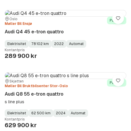
Sted:
Forhandler:
Oslo
Lagre
På lager
Møller Bil Ensjø
Audi Q4 45 e-tron quattro
Elektrisitet
78 102 km
2022
Automat
Fuel
Kilometerstand
Model
Gearbox
:
Kontantpris
Type
Year
Type
:
:
:
289 900 kr
Sted:
Forhandler:
Skjetten
Lagre
På lager
Møller Bil Bruktbilsenter Stor-Oslo
Audi Q8 55 e-tron quattro
s line plus
Elektrisitet
62 500 km
2024
Automat
Fuel
Kilometerstand
Model
Gearbox
:
Kontantpris
Type
Year
Type
:
:
:
629 900 kr