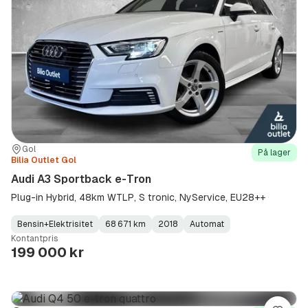
Sted:
Forhandler:
Gol
På lager
Bilia Outlet Gol
Audi A3 Sportback e-Tron
Plug-in Hybrid, 48km WTLP, S tronic, NyService, EU28++
Bensin+Elektrisitet
68 671 km
2018
Automat
Fuel
Kilometerstand
Model
Gearbox
:
Kontantpris
Type
Year
Type
:
:
:
199 000 kr