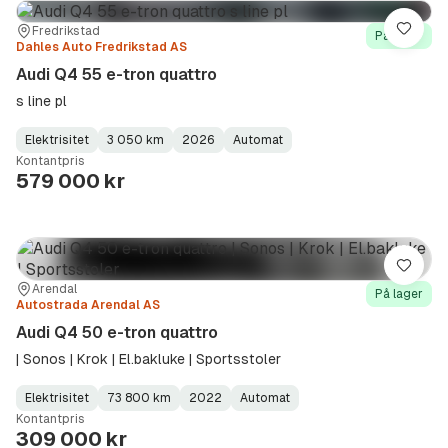
Sted:
Forhandler:
Fredrikstad
Lagre
På lager
Dahles Auto Fredrikstad AS
Audi Q4 55 e-tron quattro
s line pl
Elektrisitet
3 050 km
2026
Automat
Fuel
Kilometerstand
Model
Gearbox
:
Kontantpris
Type
Year
Type
:
:
:
579 000 kr
Lagre
Sted:
Forhandler:
Arendal
På lager
Autostrada Arendal AS
Audi Q4 50 e-tron quattro
| Sonos | Krok | El.bakluke | Sportsstoler
Elektrisitet
73 800 km
2022
Automat
Fuel
Kilometerstand
Model
Gearbox
:
Kontantpris
Type
Year
Type
:
:
:
309 000 kr