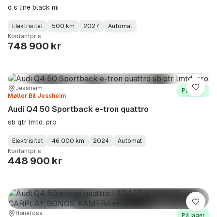
q s line black mi
Elektrisitet
500 km
2027
Automat
Fuel
Kilometerstand
Model
Gearbox
:
Kontantpris
Type
Year
Type
:
:
:
748 900 kr
Sted:
Forhandler:
Jessheim
Lagre
På lager
Møller Bil Jessheim
Audi Q4 50 Sportback e-tron quattro
sb qtr lmtd. pro
Elektrisitet
46 000 km
2024
Automat
Fuel
Kilometerstand
Model
Gearbox
:
Kontantpris
Type
Year
Type
:
:
:
448 900 kr
Lagre
Sted:
Forhandler:
Hønefoss
På lager