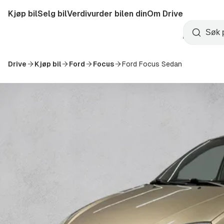
Hopp
Kjøp bil
Selg bil
Verdivurder bilen din
Om Drive
til
Opprett
hovedinnhold
Startside
Søk
konto
Drive
Kjøp bil
Ford
Focus
Ford Focus Sedan