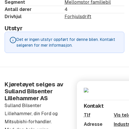
Segment
Mellomstor familiebil
Innbytte:
Antall dører
4
Har du en bil du vurderer å bytte inn? Send oss
Drivhjul
Forhjulsdrift
registreringsnummer, kilometerstand og informasjon
Utstyr
om motor og utstyrsnivå – så gir vi deg en vurdering.
Det er ingen utstyr oppført for denne bilen. Kontakt
Forsikring:
selgeren for mer informasjon.
Hos oss får du tilbud på noen av markedets mest
komplette og prisgunstige forsikringsløsninger. Vi
samarbeider med IF, Gjensidige, Fremtind og Enter
Forsikring – så her finner vi noe som passer deg.
Kjøretøyet selges av
Finansiering:
Sulland Bilsenter
Vi tilbyr fleksible finansieringsløsninger via Santander
Lillehammer AS
Consumer Bank – fra 0 kr i egenkapital og inntil 10 års
Sulland Bilsenter
Kontakt
nedbetalingstid. Vi skreddersyr finansieringen etter
Lillehammer, din Ford og
Tlf
Vis te
dine behov.
Mitsubishi-forhandler.
Adresse
Indust