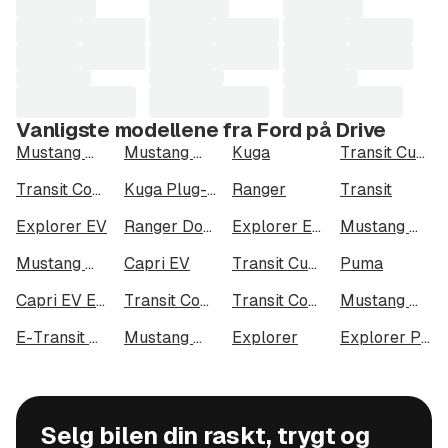
Vanligste modellene fra Ford på Drive
Mustang Mach-E
Mustang Mach-E Long Range AWD
Kuga
Transit Custom
Transit Connect
Kuga Plug-In Hybrid
Ranger
Transit
Explorer EV
Ranger Dobbelcab
Explorer EV Extended Range AWD
Mustang Mach-E Long Range
Mustang Mach-E GT
Capri EV
Transit Custom 320
Puma
Capri EV Extended Range AWD
Transit Connect 240 LWB
Transit Courier
Mustang Mach-E Standard Range AWD
E-Transit Custom 320
Mustang Mach-E Standard Range
Explorer
Explorer Plug-In Hybrid
Selg bilen din raskt, trygt og