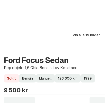
Vis alle 19 bilder
Ford Focus Sedan
Rep objekt 1,6 Ghia Bensin Lav Km stand
Solgt
Bensin
Manuell
126 600
km
1999
Lagerstatus
Drivstoff
Girkasse
Kilometerstand
Modellår
9 500 kr