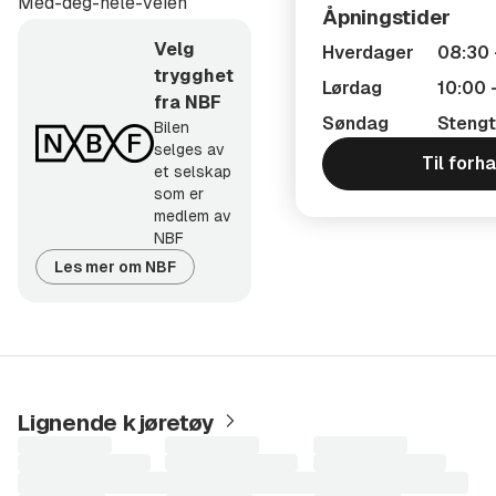
Med-deg-hele-veien
For ytterligere informasjon ta kontakt med oss direkte.
Åpningstider
Velg
Hverdager
08:30 
trygghet
Lørdag
10:00 
fra NBF
Søndag
Stengt
Bilen
selges av
Til forh
et selskap
som er
medlem av
NBF
Les mer om NBF
Lignende kjøretøy
Laster
Laster
Laster
søkeresultater...
søkeresultater...
søkeresultater...