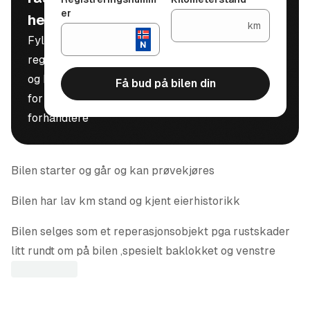
er
helt gratis
km
Fyll inn
registreringsnummer
og kilometerstand
Få bud på bilen din
for å motta bud fra
forhandlere
Bilen starter og går og kan prøvekjøres
Bilen har lav km stand og kjent eierhistorikk
Bilen selges som et reperasjonsobjekt pga rustskader
litt rundt om på bilen ,spesielt baklokket og venstre
framskjerm ( se bilder )
Framskjerm er skrudd så den skal være ganske enkel å