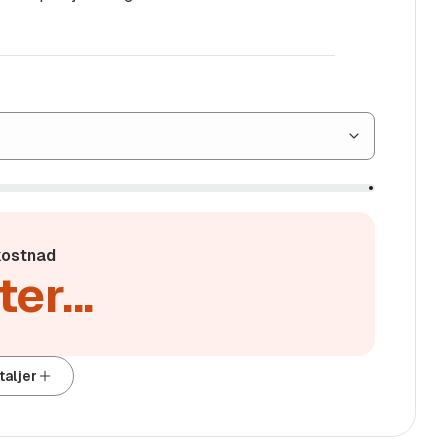
r derfor konseptet Sulland
O etc.
ostnad
armin, TomTom, mm.
er...
brikk montert løsning)
iør.
taljer