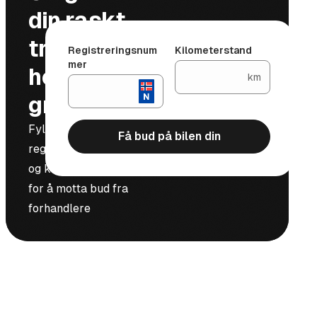
din raskt,
trygt og
Registreringsnum
Kilometerstand
mer
helt
km
gratis
Fyll inn
Få bud på bilen din
registreringsnummer
og kilometerstand
for å motta bud fra
forhandlere