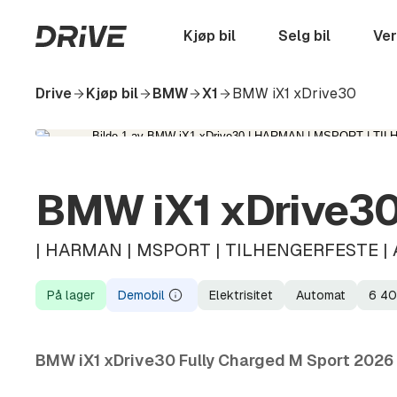
Hopp
til
Startside
Kjøp bil
Selg bil
Ver
hovedinnhold
Drive
Kjøp bil
BMW
X1
BMW iX1 xDrive30
BMW iX1 xDrive3
| HARMAN | MSPORT | TILHENGERFESTE | A
På lager
Demobil
Elektrisitet
Automat
6 4
Demobil
Lagerstatus
Demobil
Drivstoff
Girkasse
Kilometerstand
Modellår
BMW iX1 xDrive30 Fully Charged M Sport 2026 