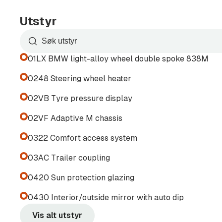
Utstyr
Den sofistikerte Space Silver Metallic-lakken fre
og passer perfekt sammen med de sportslige M Sp
Søk
en bil som fremstår både elegant og dynamisk.
etter
01LX BMW light-alloy wheel double spoke 838M
utstyr
Praktisk elektrisk SUV
i
0248 Steering wheel heater
listen
02VB Tyre pressure display
iX1 tilbyr god plass til både familie og bagasje, 
driftskostnader og utslippsfri kjøring. En perfekt
02VF Adaptive M chassis
teknologi og premiumfølelse.
0322 Comfort access system
For ytterligere informasjon, kontakt oss gjern
03AC Trailer coupling
kveldstid
0420 Sun protection glazing
Magnus: 986 63 668
0430 Interior/outside mirror with auto dip
Kim: 466 46 442
Vis alt utstyr