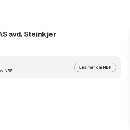
AS avd. Steinkjer
Les mer om NBF
 av NBF