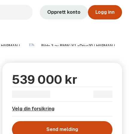
Opprett konto
Logg inn
Vis alle 12 bilder
539 000 kr
Velg din forsikring
Send melding