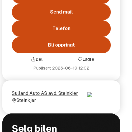
Send mail
Telefon
Bli oppringt
Del
Lagre
Publisert
2026-06-19 12:02
Selger
Selgerens
Sulland Auto AS avd. Steinkjer
plass
Steinkjer
ål og vekt
Selg bilen