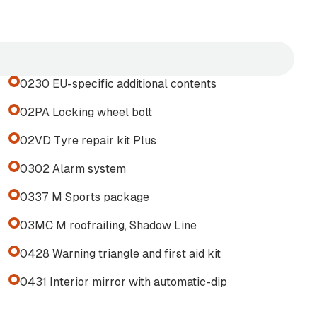
mhever bilens moderne linjer
ort-detaljene. Resultatet er
0230 EU-specific additional contents
02PA Locking wheel bolt
02VD Tyre repair kit Plus
samtidig som den leverer lave
 kombinasjon av funksjonalitet,
0302 Alarm system
0337 M Sports package
e direkte, både på dag- og
03MC M roofrailing, Shadow Line
0428 Warning triangle and first aid kit
0431 Interior mirror with automatic-dip