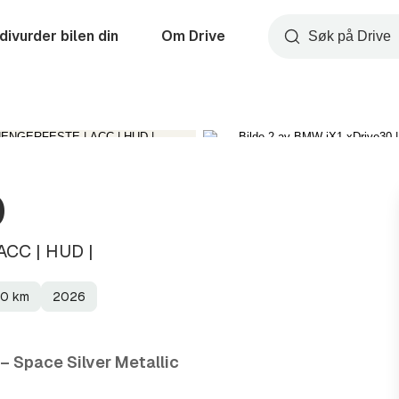
divurder bilen din
Om Drive
Søk
0
CC | HUD |
00
km
2026
– Space Silver Metallic