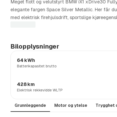
Meget flott og velutstyrt BMW iX1 xDrive30 Full
elegante fargen Space Silver Metallic. Her får
med elektrisk firehjulsdrift, sportslige kjøreegen
imponerende rekkevidde.
Bilen kombinerer BMWs velkjente kjøreglede med
eksklusivt design. M Sport-pakken gir bilen et e
Bilopplysninger
sportslige detaljer både utvendig og innvendig.
64 kWh
Høydepunkter:
Batterikapasitet brutto
✓ Fully Charged-utgave med omfattende utstyr
428 km
✓ M Sport-pakke
Elektrisk rekkevidde WLTP
✓ Elektrisk firehjulsdrift (xDrive)
✓ Space Silver Metallic lakk
Grunnleggende
Motor og ytelse
Trygghet 
✓ BMW Curved Display med navigasjon