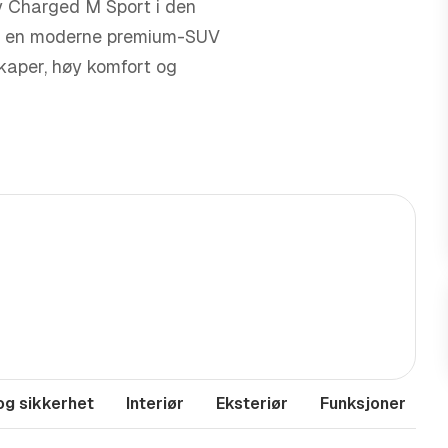
y Charged M Sport i den
 du en moderne premium-SUV
skaper, høy komfort og
 avansert teknologi og et
kstra dynamisk uttrykk med
snivå
og sikkerhet
Interiør
Eksteriør
Funksjoner
M