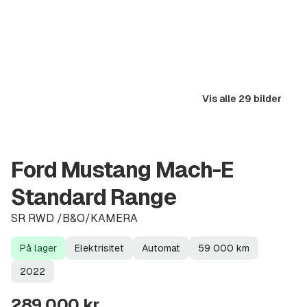
Vis alle 29 bilder
Ford Mustang Mach-E
Standard Range
SR RWD /B&O/KAMERA
På lager
Elektrisitet
Automat
59 000
km
Lagerstatus
Drivstoff
Girkasse
Kilometerstand
Modellår
2022
289 000 kr