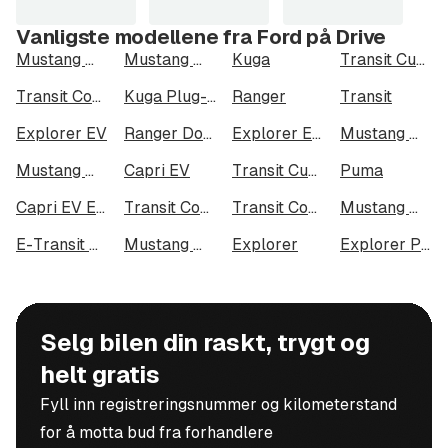
Vanligste modellene fra Ford på Drive
Mustang Mach-E
Mustang Mach-E Long Range AWD
Kuga
Transit Custom
Transit Connect
Kuga Plug-In Hybrid
Ranger
Transit
Explorer EV
Ranger Dobbelcab
Explorer EV Extended Range AWD
Mustang Mach-E GT
Mustang Mach-E Long Range
Capri EV
Transit Custom 320
Puma
Capri EV Extended Range AWD
Transit Connect 240 LWB
Transit Courier
Mustang Mach-E Standard Range AWD
E-Transit Custom 320
Mustang Mach-E Standard Range
Explorer
Explorer Plug-In Hybrid
Selg bilen din raskt, trygt og
helt gratis
Fyll inn registreringsnummer og kilometerstand
for å motta bud fra forhandlere