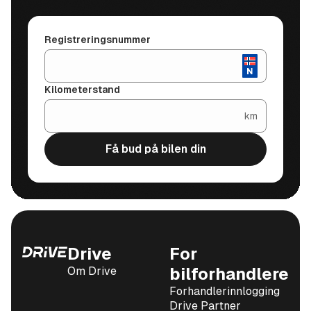
Registreringsnummer
Kilometerstand
km
Få bud på bilen din
Drive
For
Om Drive
bilforhandlere
Forhandlerinnlogging
Drive Partner