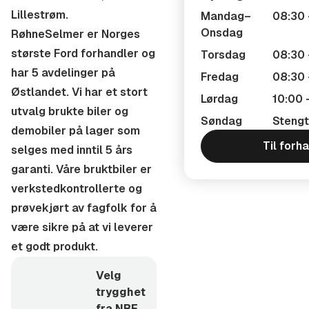
stor utvalg brukte biler og demobiler som selges med
Lillestrøm.
Mandag–
08:30 
inntil 5 års garanti. Våre bruktbiler er
Onsdag
RøhneSelmer er Norges
verkstedkontrollerte og prøvekjørt av fagfolk for å
største Ford forhandler og
Torsdag
08:30 
være sikre på at vi leverer et godt produkt. Vi leverer
har 5 avdelinger på
Fredag
08:30 
biler over hele landet, og er behjelpelige med frakt av
Østlandet. Vi har et stort
Lørdag
10:00 
bil.
utvalg brukte biler og
Søndag
Stengt
demobiler på lager som
Åpningstider
Til forh
selges med inntil 5 års
garanti. Våre bruktbiler er
Man - Fre : 08.30-17.00
verkstedkontrollerte og
Torsdag : 08.30-19.00
prøvekjørt av fagfolk for å
være sikre på at vi leverer
Lørdag : 10.00-14.00
et godt produkt.
Vi tar forbehold om feil- /skrivefeil i alle annonser.
Velg
Fullstendig salgsinformasjon og opplysninger kan fås
trygghet
direkte fra selger.
fra NBF