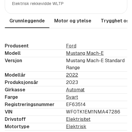
- Parkeringssensor foran og bak
Elektrisk rekkevidde WLTP
- Filholderassistent
Grunnleggende
Motor og ytelse
Trygghet og 
- DAB
- 10,2 Digitalt instrumentpanel & 15,5 touchskjerm
Produsent
Ford
- Apple Car Play og Android Auto
Modell
Mustang Mach-E
Versjon
Mustang Mach-E Standard
- Ford Pass APP for forvarming
Range
Modellår
2022
- Oppvarmet ratt og frontrute
Produksjonsår
2023
Girkasse
Automat
- KeylessGO nøkkelfri adkomst og start
Farge
Svart
- Trødlås lader til mobil
Registreringsnummer
EF63514
VIN
WF0TK1EM1NMA47286
- LED kjørelys og LED baklys
Drivstoff
Elektrisitet
Motortype
Elektrisk
- Sommer og Vinterhjul