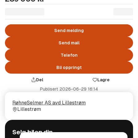
Send melding
Send mail
Telefon
Bli oppringt
Del
Lagre
Publisert
2026-06-29 16:14
Selger
Selgerens
RøhneSelmer AS avd Lillestrøm
plass
Lillestrøm
Selg bilen din