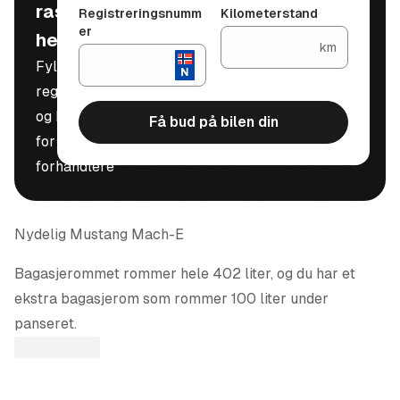
raskt, trygt og
Registreringsnumm
Kilometerstand
er
helt gratis
km
Fyll inn
registreringsnummer
og kilometerstand
Få bud på bilen din
for å motta bud fra
forhandlere
Nydelig Mustang Mach-E
Bagasjerommet rommer hele 402 liter, og du har et
ekstra bagasjerom som rommer 100 liter under
panseret.
Om ikke dette skulle være nok kan baksetet
selvfølgelig legges ned, da får du et stort lasterom som
sluker det meste!