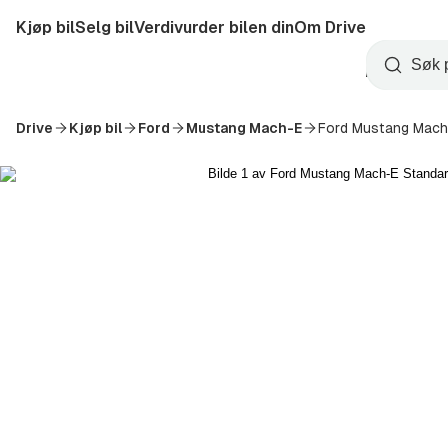
Hopp
Kjøp bil
Selg bil
Verdivurder bilen din
Om Drive
til
Opprett
hovedinnhold
Startside
Søk
konto
Drive
Kjøp bil
Ford
Mustang Mach-E
Ford Mustang Mach