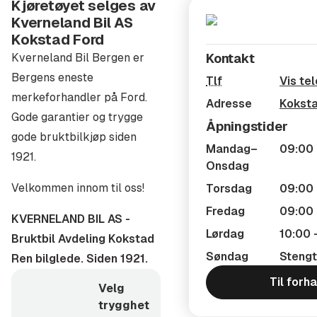
Kjøretøyet selges av
Kverneland Bil AS
Garanti = Trygghet:
Kokstad Ford
Hos Kverneland bil leverer vi alle biler med minimum 6
Kverneland Bil Bergen er
Kontakt
mnd. / 6.000 km Bruktbilgaranti hvis bilen er utenfor
Bergens eneste
Tlf
Vis te
Nybilgaranti på 5 år eller 100.000 km fra f.g.reg.dato.
merkeforhandler på Ford.
Adresse
Koksta
Kverneland bil sin Bruktbilgaranti er en omfattende
Gode garantier og trygge
Åpningstider
garanti som dekker bl.a. Motor, Girkasse, Kjølesystem,
gode bruktbilkjøp siden
Styring/hjuloppheng, Drivlinje, Fjæring, Bremsesystem,
Mandag–
09:00 
1921.
Onsdag
Elektrisk anlegg, Klimaanlegg mm. Ta kontakt med
Velkommen innom til oss!
selger for mer utfyllende informasjon vedr.
Torsdag
09:00 
dekningsgrad.
Fredag
09:00 
KVERNELAND BIL AS -
Lørdag
10:00 
Bruktbil Avdeling Kokstad
Ekstrautstyr og tilbehør:
Søndag
Stengt
Ren bilglede. Siden 1921.
Vi leverer tilbehør til alle våre biler etter ønske, som
for eksempel:
Til forh
Velg
Hengerfeste, Takbøyler, Takstativ, Skiboks, DAB+ radio,
trygghet