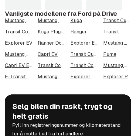
Vanligste modellene fra Ford på Drive
Mustang Mach-E
Mustang Mach-E Long Range AWD
Kuga
Transit Custom
Transit Connect
Kuga Plug-In Hybrid
Ranger
Transit
Explorer EV
Ranger Dobbelcab
Explorer EV Extended Range AWD
Mustang Mach-E GT
Mustang Mach-E Long Range
Capri EV
Transit Custom 320
Puma
Capri EV Extended Range AWD
Transit Connect 240 LWB
Transit Courier
Mustang Mach-E Standard Range AWD
E-Transit Custom 320
Mustang Mach-E Standard Range
Explorer
Explorer Plug-In Hybrid
Selg bilen din raskt, trygt og
helt gratis
Fyll inn registreringsnummer og kilometerstand
for å motta bud fra forhandlere