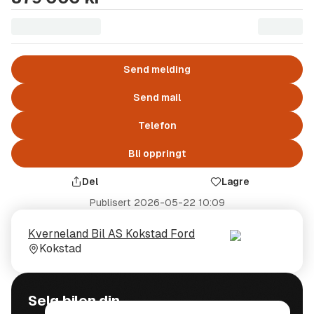
Send melding
Send mail
Telefon
Bli oppringt
Del
Lagre
Publisert
2026-05-22 10:09
Selger
Selgerens
Kverneland Bil AS Kokstad Ford
plass
Kokstad
Selg bilen din