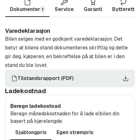
finansieringsløsningen for deg!
Dokumenter
Service
Garanti
Bytterett
Velger du finansiering via oss går kjøpsprosessen
1
vesentlig kjappere, og du får i tillegg svært gode
betingelser.
Varedeklarasjon
Bilen selges med en godkjent varedeklarasjon. Det
Finansiering / utvidet garanti
betyr at bilens stand dokumenteres skriftlig og dette
Ved kjøp av bil hos oss som finansieres av Santander
gir deg, kjøperen, en bekreftelse på at bilen er i den
Consumer Bank AS, kan du tegne Santander Utvidet
stand du ble lovet.
Garanti på ditt kjøretøy. Forsikringen har en av
Tilstandsrapport
(
PDF
)
markedets bredeste dekninger med to forsikringer i
én.
Den Kosmetiske Garantien
dekker småskader i
Ladekostnad
hele nybilgarantiens varighet, som for eksempel
Beregn ladekostnad
parkeringsskader og skader på karosserideler som kan
Beregn månedskostnaden for å lade elbilen din
repareres med SPOT repair / SMART repair.
Utvidet
basert på kjørelengde.
Bilgaranti
dekker når nybilgarantien har utløpt. Prisen
Sjablongpris
Egen strømpris
er den samme gjennom hele perioden du har