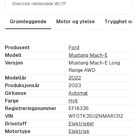
Elektrisk rekkevidde WLTP
Varme i ratt
Varme i seter foran
Grunnleggende
Motor og ytelse
Trygghet og 
Elektriske seter foran
Elektrisk førersete med memory
Blindsonevarsel
Produsent
Ford
Bang&Olufsen
Modell
Mustang Mach-E
Carplay
Versjon
Mustang Mach-E Long
Trådløs lading av mobil
Range AWD
Ford Pass appstyring
Modellår
2022
En stk Type-2 lader
Produksjonsår
2023
To sett hjul
Girkasse
Automat
Farge
Hvit
Service historikk:
Registreringsnummer
EF18336
VIN
WF0TK3SU2NMA61312
10.04.2025 på 31.628
Drivstoff
Elektrisitet
Motortype
Elektrisk
Intervall er 2 år / ubegrenset km