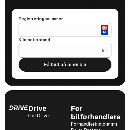
Registreringsnummer
Kilometerstand
km
Få bud på bilen din
Drive
For
Om Drive
bilforhandlere
Forhandlerinnlogging