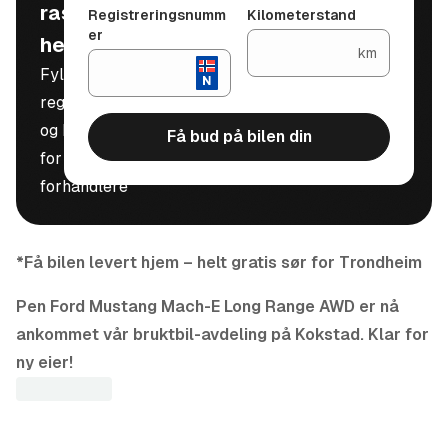
raskt, trygt og
Registreringsnumm
Kilometerstand
er
helt gratis
km
Fyll inn
registreringsnummer
og kilometerstand
Få bud på bilen din
for å motta bud fra
forhandlere
*Få bilen levert hjem – helt gratis sør for Trondheim
Pen Ford Mustang Mach-E Long Range AWD er nå
ankommet vår bruktbil-avdeling på Kokstad. Klar for
ny eier!
Ford Mustang Mach-E Long Range AWD er en
helelektrisk SUV som kombinerer kraftig ytelse med