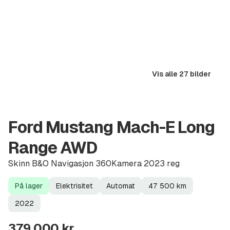
Vis alle 27 bilder
Ford Mustang Mach-E Long
Range AWD
Skinn B&O Navigasjon 360Kamera 2023 reg
På lager
Elektrisitet
Automat
47 500
km
Lagerstatus
Drivstoff
Girkasse
Kilometerstand
Modellår
2022
379 000 kr