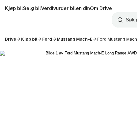
Hopp
Kjøp bil
Selg bil
Verdivurder bilen din
Om Drive
til
Opprett
hovedinnhold
Startside
Søk
konto
Drive
Kjøp bil
Ford
Mustang Mach-E
Ford Mustang Mac