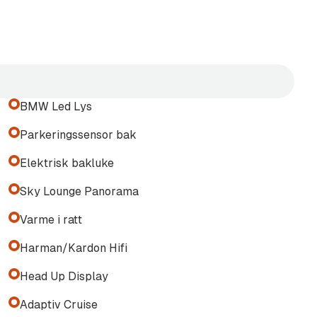
spør oss om pristilbud.
s, eksempelvis:
BMW Led Lys
Parkeringssensor bak
 hengerfeste, DEFA motor og
a Thule, BeSafe, Cybex og
Elektrisk bakluke
Sky Lounge Panorama
Varme i ratt
Harman/Kardon Hifi
Head Up Display
 gjerne om pristilbud til ditt
Adaptiv Cruise