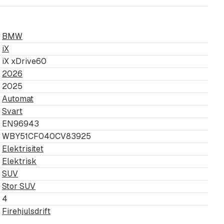
 og prøvekjøring.
BMW
iX
iX xDrive60
2026
.
2025
Automat
 enkelte bil.
Svart
EN96943
WBY51CF040CV83925
Elektrisitet
Elektrisk
SUV
Stor SUV
4
der dette ikke finnes.
Firehjulsdrift