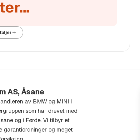
er...
lig for kjøper anmoder vi å
inngåelse slik at eventuelle
taljer
um AS, Åsane
handleren av BMW og MINI i
ergruppen som har drevet med
sane og i Førde. Vi tilbyr et
gge garantiordninger og meget
orsikring.