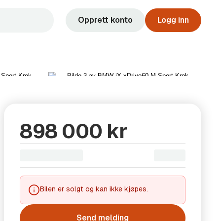
Opprett konto
Logg inn
Vis alle 34 bilder
898 000 kr
Bilen er solgt og kan ikke kjøpes.
Send melding