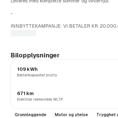
Leveres med komplette sommer og vinterhjul.
-
INNBYTTEKAMPANJE: VI BETALER KR. 20.000,-
https://jaegersentrum.no/innbyttekampanje
-
Bilopplysninger
For ytterligere informasjon, kontakt oss gjerne dir
109 kWh
Batterikapasitet brutto
SteffenAndreasson : 930 26 262
-
671 km
Elektrisk rekkevidde WLTP
Visning og demonstrasjon
Våre biler står utstilt både utendørs og innendørs,
Grunnleggende
Motor og ytelse
Trygghet 