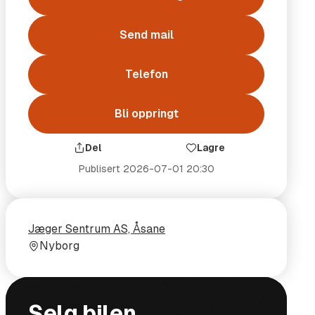
Send mail
Telefon
Bli oppringt
Del
Lagre
Publisert
2026-07-01 20:30
Selger
Selgerens
Jæger Sentrum AS, Åsane
plass
Nyborg
Funksjoner
Selg bilen