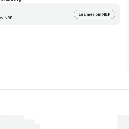
Les mer om NBF
 av NBF
Laster
Laste
søkeresultater...
søkere