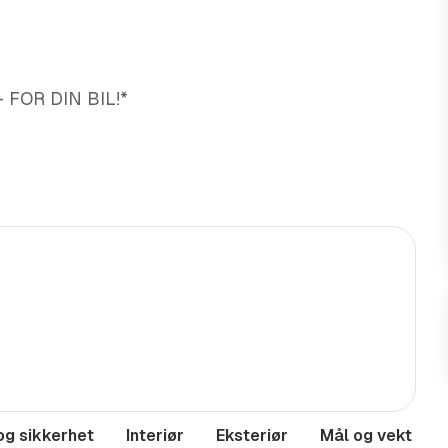
 FOR DIN BIL!*
ekte :
 så ta gjerne kontakt i forkant
og sikkerhet
Interiør
Eksteriør
Mål og vekt