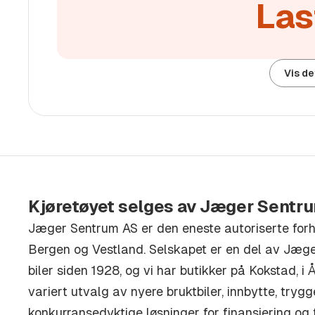
Last
Dersom enkelte detaljer ved prospektet er vesent
gjøre dette kjent for selger i god tid før kontrakt
misforståelser lettere kan unngås.
Vis de
Kjøretøyet selges av Jæger Sentr
Jæger Sentrum AS er den eneste autoriserte for
Bergen og Vestland. Selskapet er en del av Jæg
biler siden 1928, og vi har butikker på Kokstad, i Å
variert utvalg av nyere bruktbiler, innbytte, try
konkurransedyktige løsninger for finansiering og f