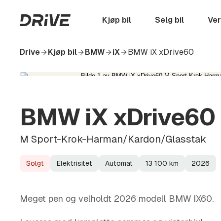
Hopp
til
Startside
Kjøp bil
Selg bil
Ver
hovedinnhold
Drive
Kjøp bil
BMW
iX
BMW iX xDrive60
BMW iX xDrive60
M Sport-Krok-Harman/Kardon/Glasstak
Solgt
Elektrisitet
Automat
13 100
km
2026
Lagerstatus
Drivstoff
Girkasse
Kilometerstand
Modellår
Meget pen og velholdt 2026 modell BMW IX60.