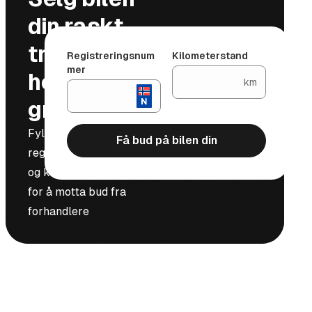
din raskt,
trygt og
Registreringsnum
Kilometerstand
mer
helt
km
gratis
Fyll inn
Få bud på bilen din
registreringsnummer
og kilometerstand
for å motta bud fra
forhandlere