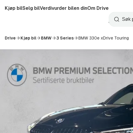
Hopp
Kjøp bil
Selg bil
Verdivurder bilen din
Om Drive
til
Opprett
hovedinnhold
Startside
Søk
konto
Drive
Kjøp bil
BMW
3 Series
BMW 330e xDrive Touring