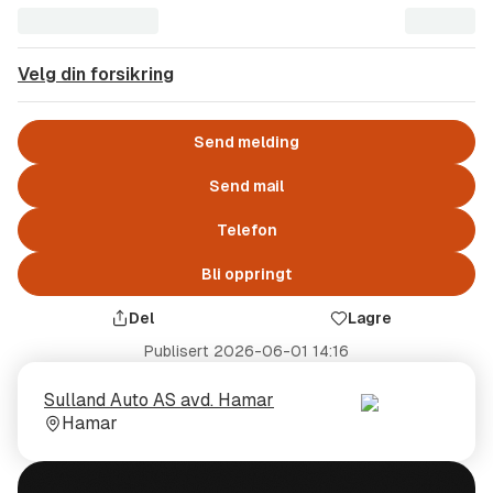
Velg din forsikring
Send melding
Send mail
Telefon
Bli oppringt
Del
Lagre
Publisert
2026-06-01 14:16
Selger
Selgerens
Sulland Auto AS avd. Hamar
plass
Hamar