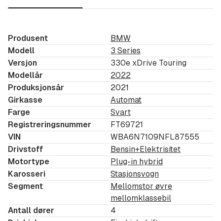
Bilen er meget godt utstyrt og vi ber deg studere
utstyrslisten nøye.
Legg spesielt merke til:
Produsent
BMW
Modell
3 Series
Kode 842 kaldklima-versjon som inneholder blant
Versjon
330e xDrive Touring
annet:
Modellår
2022
Produksjonsår
2021
kraftigere varmeapparat
Girkasse
Automat
kraftigere 12V startbatteri
Farge
Svart
dynamo som lader mer
Registreringsnummer
FT69721
oppvarmede dørlåser, spylerdyser og sidespeil
VIN
WBA6N7109NFL87555
Drivstoff
Bensin+Elektrisitet
isolert veivhusventilasjon slik at den ikke skal
Motortype
Plug-in hybrid
fryse når det er mange minusgrader.
Karosseri
Stasjonsvogn
BMW Head-Up Display (HUD) projiserer relevante
Segment
Mellomstor øvre
mellomklassebil
data i førerens synsfelt. Dette gjør det enklere å
Antall dører
4
konsentrere seg om det som skjer i trafikken.