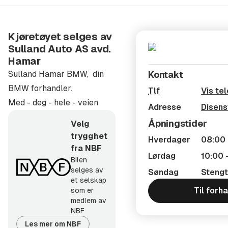
er nødvendig med en omfordeling av drivkraften,
spesielt ved vanskelige kjøreforhold. Den
registrerer selv den minste tendens til over- eller
Kjøretøyet selges av
Sulland Auto AS avd.
understyring. Motorkraften fordeles med inntil
Hamar
100 % på for- eller bakakselen i løpet av et tidels
Sulland Hamar BMW, din
Kontakt
sekund via girkassen og en elektronisk styrt
BMW forhandler.
Tlf
Vis te
lamellclutch. Deretter går motorkraften tilbake til
Med - deg - hele - veien
den vanlige fordelingen på 40:60. Med BMW
Adresse
Disens
xDrive 4X4 utnyttes veigrepet optimalt av begge
Åpningstider
Velg
akslene. Din BMW akselererer dermed stabilt ut
trygghet
Hverdager
08:00 
fra NBF
av kurvene.
Lørdag
10:00 
Bilen
Har du prøvd oppvarmbart ratt? Herlig på kalde
selges av
Søndag
Stengt
dager hvor du kan få kjenne på det herlige
et selskap
Til forh
som er
skinnrattet uten å fryse på hendene. Har du prøvd
medlem av
det vil du ikke ha en bil uten!
NBF
BMW M Sportspakke gir bilen et tøffere og et mer
Les mer om NBF