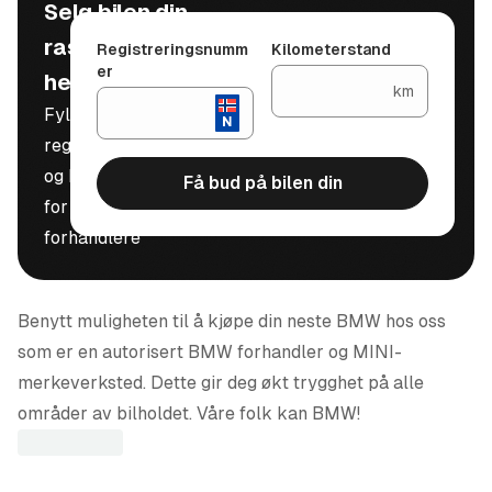
Selg bilen din
raskt, trygt og
Registreringsnumm
Kilometerstand
er
helt gratis
km
Fyll inn
registreringsnummer
og kilometerstand
Få bud på bilen din
for å motta bud fra
forhandlere
Benytt muligheten til å kjøpe din neste BMW hos oss
som er en autorisert BMW forhandler og MINI-
merkeverksted. Dette gir deg økt trygghet på alle
områder av bilholdet. Våre folk kan BMW!
Ta kontakt med en av våre dyktige selgere: