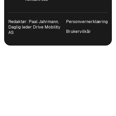
forsterkereffekt på 205 watt gir en enestående
lydopplevelse på alle sitteplasser. I tillegg til to
senterbasshøyttalere med svært god effekt har
Redaktør: Paal Jahrmann,
Personvernerklæring
systemet en senterhøyttaler som sentrerer lyden
Daglig leder Drive Mobility
Brukervilkår
foran føreren. Dette gjør at lyden blir jevnt fordelt
AS
i kupeen. 7-kanals forsterker gir en svært god
lydgjengivelse og suveren klang.
Comfort access gir tilgang til bilen gjennom
fordørene og bakluken uten bruk av nøkler.
Utstyret omfatter belysning av
innstigningsområdet fra håndtakene på for- og
bakdørene samt automatisk åpning og lukking av
bakluke ved hjelp av en kort bevegelse med foten
under støtfangeren bak (Ikke alle modeller har
dette tilgjengelig-spør våre selgere om denne
bilen) (lukking kun i kombinasjon med automatisk