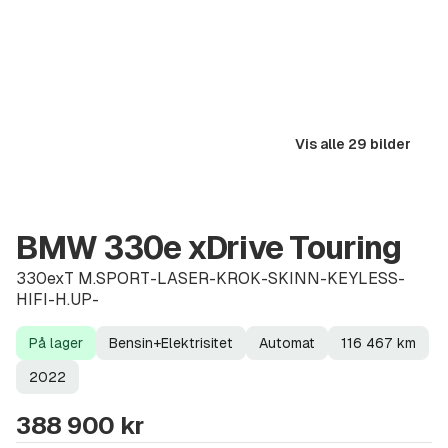
Vis alle 29 bilder
BMW 330e xDrive Touring
330exT M.SPORT-LASER-KROK-SKINN-KEYLESS-
HIFI-H.UP-
På lager
Bensin+Elektrisitet
Automat
116 467
km
Lagerstatus
Drivstoff
Girkasse
Kilometerstand
Modellår
2022
388 900 kr