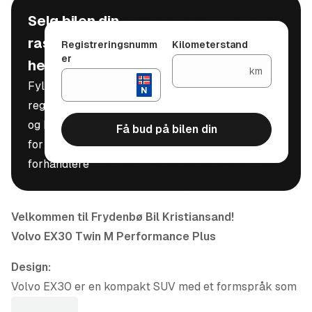
Selg bilen din
raskt, trygt og
Registreringsnumm
Kilometerstand
er
helt gratis
km
Fyll inn
registreringsnummer
og kilometerstand
Få bud på bilen din
for å motta bud fra
forhandlere
Velkommen til Frydenbø Bil Kristiansand!
Volvo EX30 Twin M Performance Plus
Design:
Volvo EX30 er en kompakt SUV med et formspråk som
kombinerer moderne eleganse og robuste linjer. De