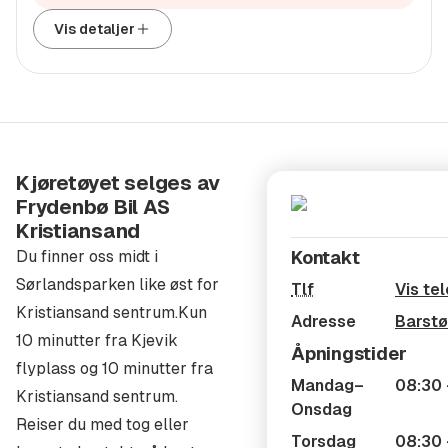
Vis detaljer
FINANS
Ønsker du å finansiere hele eller deler av kjøpesummen
er vi behjelpelig med dette. Vi har et tett samarbeid
med DNB Finans og NORDEA. Gjennom vårt samarbeid
kan vi garantere konkuransedyktige betingelser og en
Kjøretøyet selges av
trygg kjøpsprosess! Finansierings løsningen kan
Frydenbø Bil AS
skreddersys for deg, med løpetid opptil 10 år og fra kr
Kristiansand
0,- i egenkapital.
Du finner oss midt i
Kontakt
Sørlandsparken like øst for
Tlf
Vis te
FORSIKRING
Kristiansand sentrum.Kun
Adresse
Barstø
10 minutter fra Kjevik
Alle våre Volvo modeller kan leveres med VOLVIA
Åpningstider
flyplass og 10 minutter fra
Forsikring. Gjennom Volvia kan vi tilby forskjellige
Mandag–
08:30 
Kristiansand sentrum.
forsikringsløsninger, under nevner vi noen av fordelene
Onsdag
Reiser du med tog eller
du kan få via Volvia Forsikring:
Torsdag
08:30 