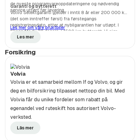
de nyeste programvareoppdateringene og nødvendig
Garanti og bytterett
service utført før levering.
• Sertifisert og kontrollert
Volvo Selektgaranti gjelder i inntil 8 år eller 200 000 km
(det som inntreffer først) fra førstegangs
registreringsdato, etter at nybilgarantien har utløpt. I
• Tilstandsrapport
Les mer om våre bruktbiler
tillegg får du 30 dagers / 1500 km bytterett. Vi gjør
Les mer
oppmerksom på at bytteretten faller bort dersom du
• 1500 km / 30 dagers bytterett
overstiger disse grensene.*
*Garantien gjelder fra bilen leveres som bruktbil fra
Forsikring
Denne bilen leveres med sommer og vinterhjul.
Volvo-forhandler til kunde.
Vi inviterer deg gjerne til uforpliktende prøvekjøring
Volvia
og hyggelig bilprat.
Volvia er et samarbeid mellom If og Volvo, og gir
Kontakt våre selgere Arild Abrahamsen eller Lasse
deg en bilforsikring tilpasset nettopp din bil. Med
Bolsøy også utenom åpningstider
Volvia får du unike fordeler som rabatt på
egenandel ved ruteskift hos autorisert Volvo-
Tlf: 469 88 710
verksted.
Vår salgsavdeling er åpen:
Läs mer
Man-Fre. 08.30 - 16.00