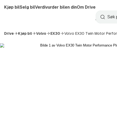
Hopp
Kjøp bil
Selg bil
Verdivurder bilen din
Om Drive
til
Opprett
hovedinnhold
Startside
Søk
konto
Drive
Kjøp bil
Volvo
EX30
Volvo EX30 Twin Motor Perfo