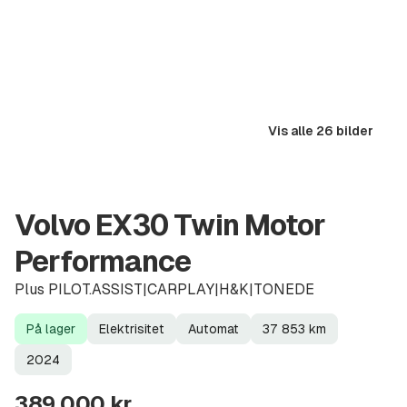
Vis alle 26 bilder
Volvo EX30 Twin Motor
Performance
Plus PILOT.ASSIST|CARPLAY|H&K|TONEDE
På lager
Elektrisitet
Automat
37 853
km
Lagerstatus
Drivstoff
Girkasse
Kilometerstand
Modellår
2024
389 000 kr