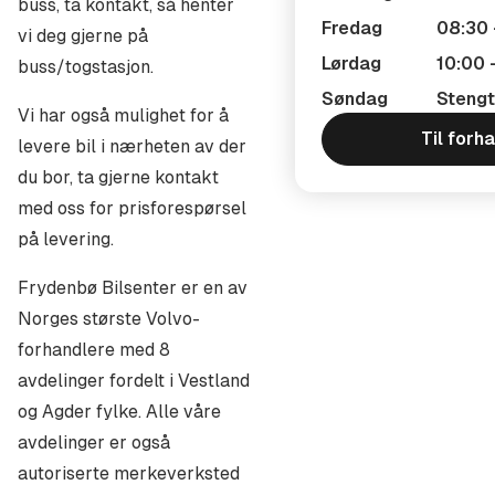
buss, ta kontakt, så henter
- Maskinskade dekning inntil 200 000 kjørte km.
Fredag
08:30 
vi deg gjerne på
- Totalskade Dekning
Lørdag
10:00 
buss/togstasjon.
- Nøkkelforsikring med kr 400 egenandel
Søndag
Stengt
Vi har også mulighet for å
- Leiebil uten tidsbegrensning
Til forh
levere bil i nærheten av der
- Feilfylling av drivstoff
du bor, ta gjerne kontakt
- Lav egenandel ved ruteskift hos Autorisert Volvo
med oss for prisforespørsel
verksted
på levering.
Vi har også gode forsikringsavtaler gjennom Enter, IF
Frydenbø Bilsenter er en av
og Gjensidige
Norges største Volvo-
TILBEHØR
forhandlere med 8
avdelinger fordelt i Vestland
Vi har et bredt utvalg av tilbehør som vi kan levere med
og Agder fylke. Alle våre
din nye bruktbil fra oss.
avdelinger er også
Uansett hva det skulle være, ta gjerne kontakt med oss
autoriserte merkeverksted