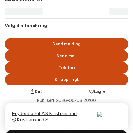
Velg din forsikring
Send melding
Send mail
Telefon
Bli oppringt
Del
Lagre
Publisert
2026-06-08 20:00
Selger
Selgerens
Frydenbø Bil AS Kristiansand
plass
Kristiansand S