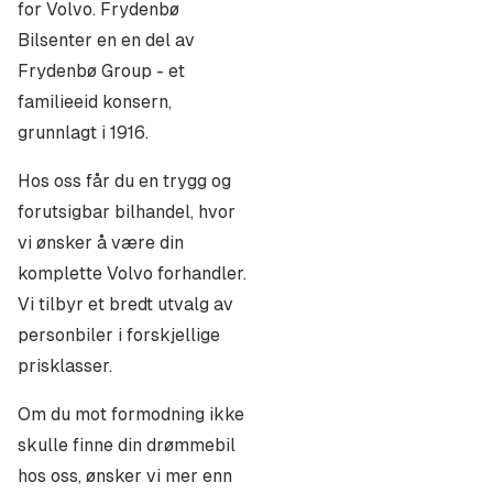
så prøver vi å finne en løsning. Under nevner vi noe av
for Volvo. Frydenbø
det tilbehøret som vi ofte skaffer sammen med en ny
Bilsenter en en del av
bruktbil:
Frydenbø Group - et
familieeid konsern,
- Hengerfeste
grunnlagt i 1916.
- Takboks (Volvo, Packline, Skiguard)
- Takbøyler skreddersydd til bilen
Hos oss får du en trygg og
- Bagsjeromsmatter
forutsigbar bilhandel, hvor
- Polestar Optimering/Effekt økning originalt fra
vi ønsker å være din
Volvo/Polestar
komplette Volvo forhandler.
- Støtfanger beskyttelse
Vi tilbyr et bredt utvalg av
- Pigg eller Piggfrie vinterdekk
personbiler i forskjellige
- Skvettlapper
prisklasser.
- Skreddersydde hundebur
Om du mot formodning ikke
- Eksteriør styling som takspoiler, sidedekor etc.
skulle finne din drømmebil
- Lakkbehandlinger Fra Ditec
hos oss, ønsker vi mer enn
- Toning/Foliering av ruter