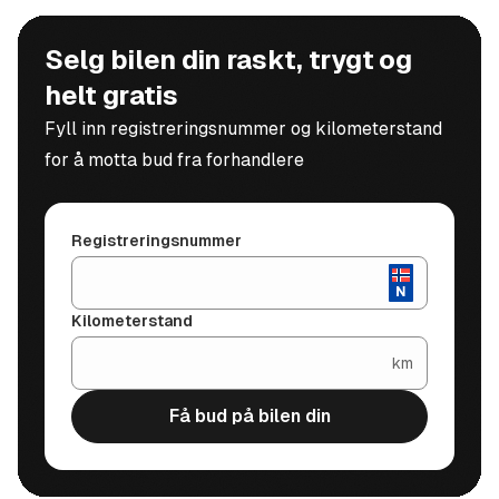
ønsket tidspunkt. Takk for forståelsen.
Vi bestreber alltid å gi korrekt informasjon, men tar
Selg bilen din raskt, trygt og
forbehold om eventuelle feil i annonsen. Vi ønsker
helt gratis
gjerne at du tar kontakt med oss for fullstendig
Fyll inn registreringsnummer og kilometerstand
salgsinformasjon og opplysninger om bilen.
for å motta bud fra forhandlere
Registreringsnummer
Kilometerstand
km
Få bud på bilen din