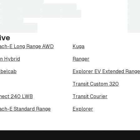
slag på pris og mellomlegg.
ive
ach-E Long Range AWD
Kuga
n Hybrid
Ranger
bbelcab
Explorer EV Extended Rang
Transit Custom 320
nnect 240 LWB
Transit Courier
for mer info og pris på frakt!
ch-E Standard Range
Explorer
os RøhneSelmer AS, avd
trøm siden 1949, og har vært