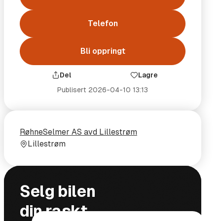
Telefon
Bli oppringt
Del
Lagre
Publisert
2026-04-10 13:13
Selger
Selgerens
RøhneSelmer AS avd Lillestrøm
plass
Lillestrøm
Mål og vekt
Funksjoner
Selg bilen
din raskt,