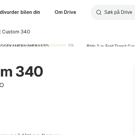
divurder bilen din
Om Drive
Søk
it Custom 340
om 340
TO