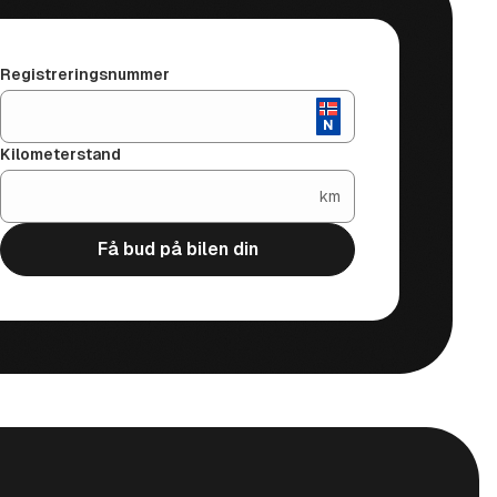
Registreringsnummer
Kilometerstand
km
Få bud på bilen din