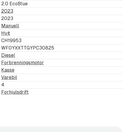
2.0 EcoBlue
m
2023
2023
Manuell
ontakt
Hvit
CH19953
ller informasjon som er
WF0YXXTTGYPC30825
Diesel
 oss for bekreftelse.
Forbrenningsmotor
jøring av bil
Kasse
Varebil
4
Forhjulsdrift
slik at bilen står klar til