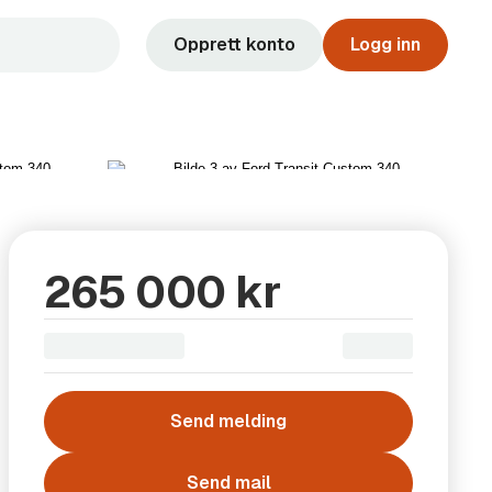
Opprett konto
Logg inn
Vis alle 26 bilder
265 000 kr
Send melding
Send mail