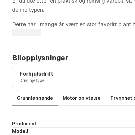
Er du ute etter en praktisk og romslig varebil, så h
denne typen.
Dette har i mange år vært en stor favoritt blant 
Her trenger du ikke tenke på rekkevidde og lading
Dette er en L2 ( lang utgave) med skyvedører på
Bilopplysninger
Innvendig mål:
Forhjulsdrift
Drivlinjetype
Lengde: 2921 mm
Høyde: 1392 mm
Grunnleggende
Motor og ytelse
Trygghet 
Bredde: 1392 mm ( hjulbuer) 1775 mm max bre
Produsent
Kubikk: 6,8
Modell