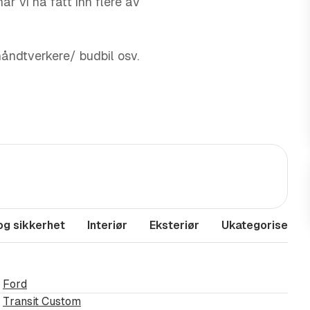
ar vi nå fått inn flere av
håndtverkere/ budbil osv.
 i en travel arbeidsdag.
 begge sider.
og sikkerhet
Interiør
Eksteriør
Ukategorisert
dde
Ford
Transit Custom