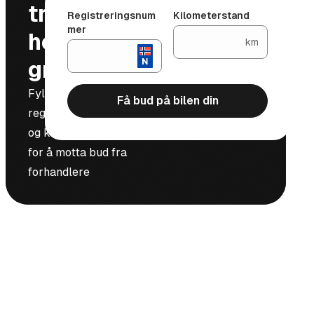
trygt og
Registreringsnum
Kilometerstand
mer
helt
km
gratis
Fyll inn
Få bud på bilen din
registreringsnummer
og kilometerstand
for å motta bud fra
forhandlere