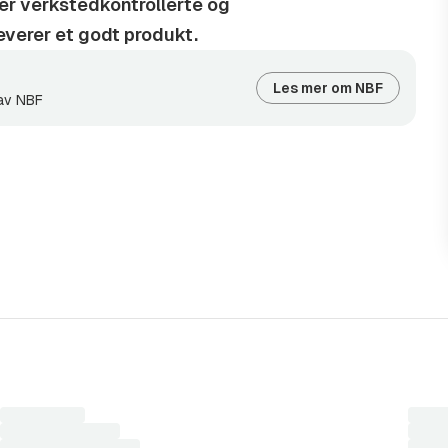
r er verkstedkontrollerte og
leverer et godt produkt.
til 10 år nedbetaling.
Les mer om NBF
en finansieringsløsning som
 av NBF
ele søkeprosessen på en enkel
spartner kan vi tilby veldig
ts ledende
Gjensidige, Enter, Tryg,
Laster
Laste
søkeresultater...
søkere