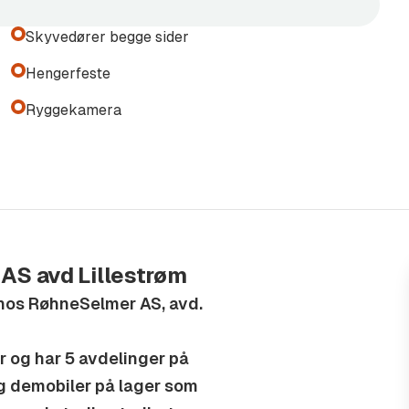
Skyvedører begge sider
r informasjon som er
Hengerfeste
s for bekreftelse.
Ryggekamera
 kan være nødvendig på
m eier av bilen må påberegne
 2025. Dette kan påvirke
AS avd Lillestrøm
lkoblede funksjoner.
 hos RøhneSelmer AS, avd.
odusent da det er forskjell på
 og har 5 avdelinger på
r.
og demobiler på lager som