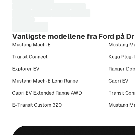
Vi tar gjerne din bil i innbytte, og du får et over
For å kunne gi deg prisvurdering trenger vi :
- Litt om utstyrsvariant og modell
Vanligste modellene fra Ford på Dr
Mustang Mach-E
Mustang M
- Registreringsnummer
Transit Connect
Kuga Plug-I
- Kilometerstand
Explorer EV
Ranger Do
- Tilstanden på bilen, dekk, skader etc
Mustang Mach-E Long Range
Capri EV
LEVERING
Capri EV Extended Range AWD
Transit Co
Vi leverer biler over hele landet, kontakt oss idag 
E-Transit Custom 320
Mustang Ma
Velkommen til en trygg og hyggelig bilhandel h
Lillestrøm. Vi har vært Ford forhandler på Lilles