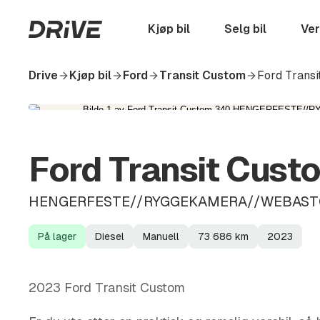
Hopp
til
Startside
Kjøp bil
Selg bil
Ver
hovedinnhold
Drive
Kjøp bil
Ford
Transit Custom
Ford Trans
Ford Transit Cust
HENGERFESTE//RYGGEKAMERA//WEBAS
På lager
Diesel
Manuell
73 686
km
2023
Lagerstatus
Drivstoff
Girkasse
Kilometerstand
Modellår
2023 Ford Transit Custom