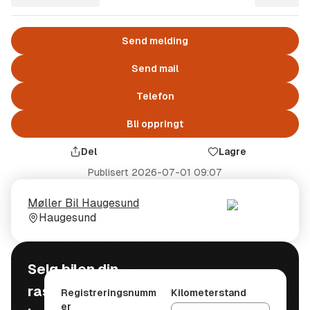
Send melding
Send mail
Telefon
Bli oppringt
Del
Lagre
Publisert
2026-07-01 09:07
Selger
Selgerens
Møller Bil Haugesund
plass
Haugesund
Selg bilen din
raskt, trygt og
Registreringsnumm
Kilometerstand
er