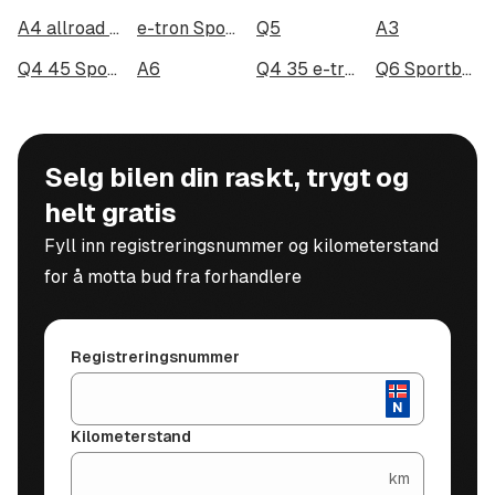
A4 allroad quattro
e-tron Sportback 55 quattro
Q5
A3
Q4 45 Sportback e-tron quattro
A6
Q4 35 e-tron
Q6 Sportback e-tron quattro
Selg bilen din raskt, trygt og
helt gratis
Fyll inn registreringsnummer og kilometerstand
for å motta bud fra forhandlere
Registreringsnummer
Kilometerstand
km