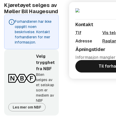
Kjøretøyet selges av
Vi informerer våre kunder om at lokal funksjonalitet i
Møller Bil Haugesund
denne bilen kan bli påvirket eller falle bort når 2G-
Forhandleren har ikke
Kontakt
nettverket avvikles i Norge, som per i dag er planlagt å
oppgitt noen
beskrivelse. Kontakt
skje etter 2027. Slike konsekvenser er utenfor vår
Tlf
Vis te
forhandleren for mer
kontroll og ansvar, men vi søker aktivt informasjon fra
Adresse
Ragla
informasjon.
produsentene for å forstå omfanget. Oppdatert
Åpningstider
informasjon vil bli delt fortløpende i våre alminnelige
Velg
Informasjon mangler
kanaler.
trygghet
Til forh
fra NBF
Bilen
selges av
et selskap
som er
medlem av
NBF
Les mer om NBF