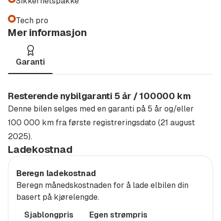
Sikkerhetspakke
Sportsseter
Tech pro
Tech pro
Mer informasjon
Tilhengerfeste svingbart
Varmepumpe
Vinterhjul
Garanti
Virtual Cockpit
Resterende nybilgaranti 5 år / 100000 km
Velkommen til Møller Bil Haugesund.
Denne bilen selges med en garanti på 5 år og/eller
Hos oss finner du Haugalandets største utvalg i nyere
100 000 km fra første registreringsdato (21 august
brukte biler.
2025).
Ladekostnad
Alle våre bruktbiler gjennomgår en grundig kvalitets-
og sikkerhetssjekk. Vi kontrollerer service-
Beregn ladekostnad
historikken/km-stand og gir en fullstendig
Beregn månedskostnaden for å lade elbilen din
tilstandsrapport etter standard fra Norges
basert på kjørelengde.
Bilbransjeforbund. Tilstandsrapporten kan
Sjablongpris
Egen strømpris