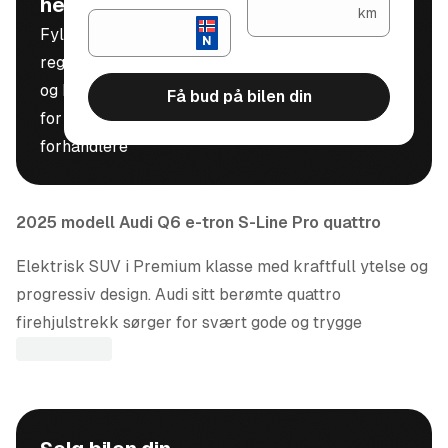
helt gratis
km
Fyll inn
registreringsnummer
og kilometerstand
Få bud på bilen din
for å motta bud fra
forhandlere
2025 modell Audi Q6 e-tron S-Line Pro quattro
Elektrisk SUV i Premium klasse med kraftfull ytelse og
progressiv design. Audi sitt berømte quattro
firehjulstrekk sørger for svært gode og trygge
kjøreegenskaper uansett føreforhold.
Systemeffekt 388hk gir en kraftig akselerasjon, 0-100
km/t går unna på 5,9 sekunder. Ladeeffekten er hele