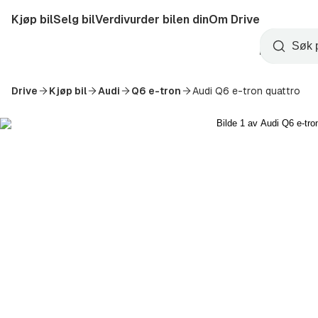
Hopp
Kjøp bil
Selg bil
Verdivurder bilen din
Om Drive
til
Opprett
hovedinnhold
Startside
Søk
konto
Drive
Kjøp bil
Audi
Q6 e-tron
Audi Q6 e-tron quattro