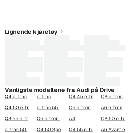
Lignende kjøretøy
Laster
Laster
Laster
søkeresultater...
søkeresultater...
søkeresultater...
Vanligste modellene fra Audi på Drive
Q4 e-tron
e-tron
Q4 45 e-tron quattro
Q8 e-tron
Q4 50 e-tron quattro
e-tron 55 quattro
Q6 e-tron
A6 e-tron
Q8 55 e-tron quattro
Q6 e-tron quattro
A4
Q8 50 e-tron quattro
e-tron 50 quattro
Q4 50 Sportback e-tron quattro
Q4 55 e-tron quattro
A6 Avant e-tron quattro