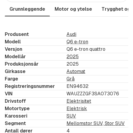
Adaptiv cruise control
Grunnleggende
Motor og ytelse
Trygghet og 
Advanced key
Akustikkglass foran
Assistentpakke pro
Produsent
Audi
Bluetooth
Modell
Q6 e-tron
DAB+
Versjon
Q6 e-tron quattro
Digitalt instrumentpanel
Modellår
2025
El. Bakluke
Produksjonsår
2025
El.seter foran m/minne fører
Girkasse
Automat
Fjernlysassistent
Farge
Grå
Registreringsnummer
Funksjonspakke
EN94632
VIN
WAUZZZGF3SA073076
Kjørecomputer
Drivstoff
Elektrisitet
Klimaanlegg
Motortype
Elektrisk
Komfortpakke pro
Karosseri
SUV
Lane Assist
Segment
Mellomstor SUV, Stor SUV
LED-Matrix
Antall dører
4