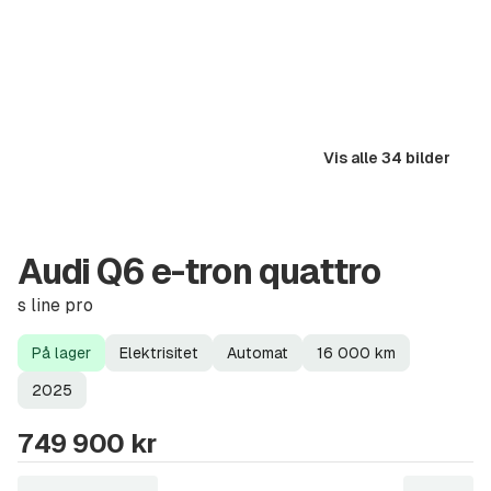
Vis alle 34 bilder
Audi Q6 e-tron quattro
s line pro
På lager
Elektrisitet
Automat
16 000
km
Lagerstatus
Drivstoff
Girkasse
Kilometerstand
Modellår
2025
749 900 kr