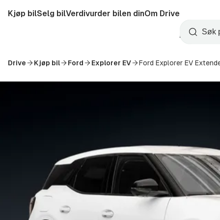
Hopp
Kjøp bil
Selg bil
Verdivurder bilen din
Om Drive
til
Opprett
hovedinnhold
Startside
Søk
konto
Drive
Kjøp bil
Ford
Explorer EV
Ford Explorer EV Exten