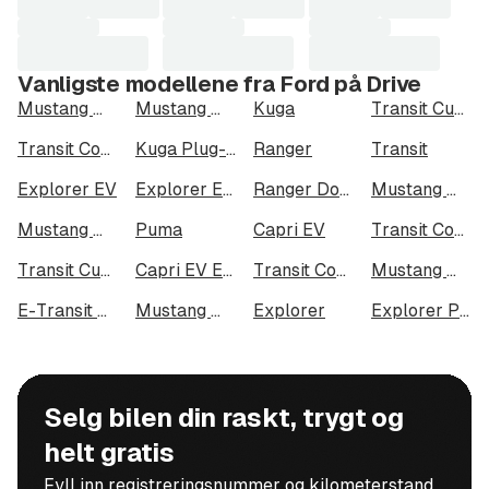
Vanligste modellene fra Ford på Drive
Mustang Mach-E
Mustang Mach-E Long Range AWD
Kuga
Transit Custom
Transit Connect
Kuga Plug-In Hybrid
Ranger
Transit
Explorer EV
Explorer EV Extended Range AWD
Ranger Dobbelcab
Mustang Mach-E Long Range
Mustang Mach-E GT
Puma
Capri EV
Transit Connect 240 LWB
Transit Custom 320
Capri EV Extended Range AWD
Transit Courier
Mustang Mach-E Standard Range AWD
E-Transit Custom 320
Mustang Mach-E Standard Range
Explorer
Explorer Plug-In Hybrid
Selg bilen din raskt, trygt og
helt gratis
Fyll inn registreringsnummer og kilometerstand