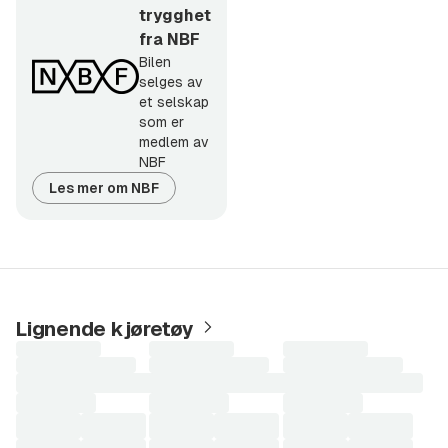
trygghet
direkte fra selger.
fra NBF
Bilen
selges av
et selskap
som er
medlem av
NBF
Les mer om NBF
Lignende kjøretøy
Laster
Laster
Laster
søkeresultater...
søkeresultater...
søkeresultater...