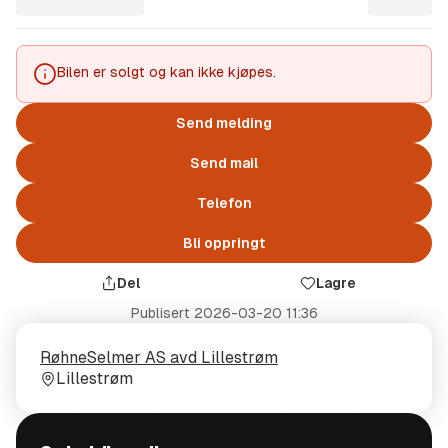
Bilen er solgt og kan ikke kjøpes.
Send melding
Send mail
Telefon
Bli oppringt
Del
Lagre
Publisert
2026-03-20 11:36
Selger
Selgerens
RøhneSelmer AS avd Lillestrøm
plass
Lillestrøm