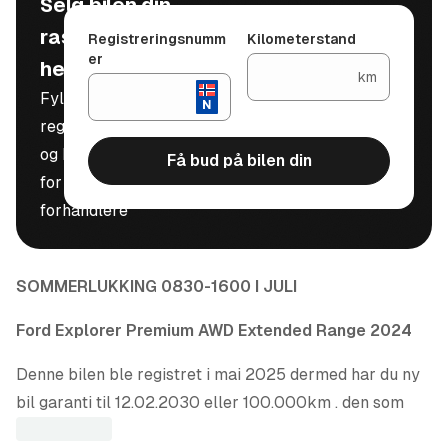
Selg bilen din
raskt, trygt og
Registreringsnumm
Kilometerstand
er
helt gratis
km
Fyll inn
registreringsnummer
og kilometerstand
Få bud på bilen din
for å motta bud fra
forhandlere
SOMMERLUKKING 0830-1600 I JULI
Ford Explorer Premium AWD Extended Range 2024
Denne bilen ble registret i mai 2025 dermed har du ny
bil garanti til 12.02.2030 eller 100.000km . den som
inntreffer først