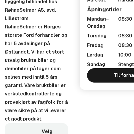
forhandler på Lillestrøm siden 1949, og har vært
hyggelig bilhandel hos
Norges største Ford forhandler i en årrekke. Vi har et
Åpningstider
RøhneSelmer AS, avd.
stor utvalg brukte biler og demobiler som selges med
Lillestrøm.
Mandag–
08:30 
inntil 5 års garanti. Våre bruktbiler er
Onsdag
RøhneSelmer er Norges
verkstedkontrollerte og prøvekjørt av fagfolk for å
største Ford forhandler og
Torsdag
08:30 
være sikre på at vi leverer et godt produkt. Vi leverer
har 5 avdelinger på
Fredag
08:30 
biler over hele landet, og er behjelpelige med frakt av
Østlandet. Vi har et stort
Lørdag
10:00 
bil.
utvalg brukte biler og
Søndag
Stengt
demobiler på lager som
Åpningstider
Til forh
selges med inntil 5 års
garanti. Våre bruktbiler er
Man - Fre : 08.30-17.00
verkstedkontrollerte og
Torsdag : 08.30-19.00
prøvekjørt av fagfolk for å
være sikre på at vi leverer
Lørdag : 10.00-14.00
et godt produkt.
Vi tar forbehold om feil- /skrivefeil i alle annonser.
Velg
Fullstendig salgsinformasjon og opplysninger kan fås