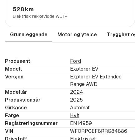
528 km
Elekstrisk Hengerfeste
Elektrisk rekkevidde WLTP
Adaptive cruise controll
Parkeringssensor bak og foran
Grunnleggende
Motor og ytelse
Trygghet og 
Bang & Olufsen Lydanlegg
Oppvarmet ratt og seter
Innfellbart hengerfeste
Produsent
Ford
360-graders kamera
Modell
Explorer EV
Aktiv filholder med filskifteassistent
Versjon
Explorer EV Extended
Matrix - LED Lys
Range AWD
Sportsseter
Modellår
2024
Elekstrisk sete med mine
Produksjonsår
2025
Girkasse
Automat
B&O lydanlegg
Farge
Hvit
Navigasjon
Registreringsnummer
EN14959
Ford App for forvarming osv
VIN
WF0RPCEF8RRG84886
Android auto og Carplay
Drivstoff
Elektrisitet