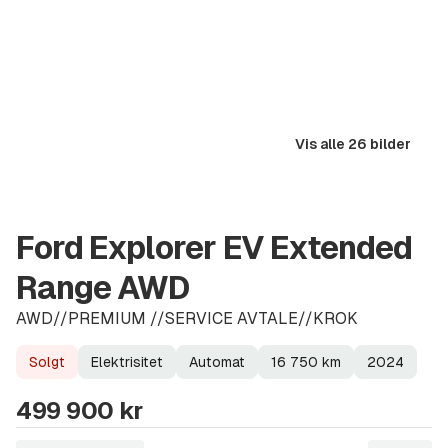
Vis alle 26 bilder
Ford Explorer EV Extended
Range AWD
AWD//PREMIUM //SERVICE AVTALE//KROK
Solgt
Elektrisitet
Automat
16 750
km
2024
Lagerstatus
Drivstoff
Girkasse
Kilometerstand
Modellår
499 900 kr