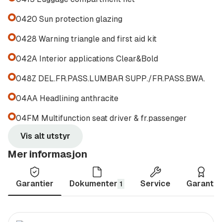
Stig Raaness-Lyby
0420 Sun protection glazing
Mobil: 924 05 275
0428 Warning triangle and first aid kit
stig.raaness-lyby@sulland.no
042A Interior applications Clear&Bold
Jon Kristian Schill
048Z DEL.FR.PASS.LUMBAR SUPP./FR.PASS.BWA.
Mobil: 466 22 344
jon.schill@sulland.no
04AA Headlining anthracite
Knut Småvik
04FM Multifunction seat driver & fr.passenger
Mobil: 907 66 547
Vis alt utstyr
knut.smavik@sulland.no
Mer informasjon
Marianne Myren Midtlyng
Mobil: 472 55 363
Garantier
Dokumenter
Service
Garanti
1
marianne.myren@sulland.no
Garanti