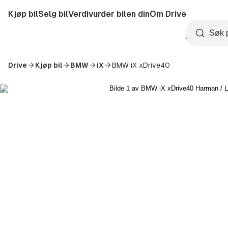
Hopp
Kjøp bil
Selg bil
Verdivurder bilen din
Om Drive
til
Opprett
hovedinnhold
Startside
Søk
konto
Drive
Kjøp bil
BMW
iX
BMW iX xDrive40