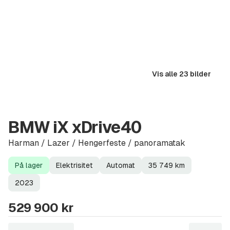
Vis alle 23 bilder
BMW iX xDrive40
Harman / Lazer / Hengerfeste / panoramatak
På lager
Elektrisitet
Automat
35 749
km
Lagerstatus
Drivstoff
Girkasse
Kilometerstand
Modellår
2023
529 900 kr