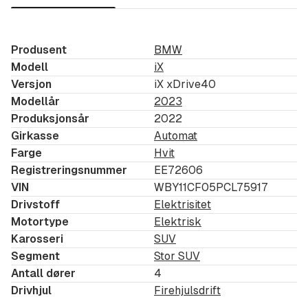
• Parking Assistant Plus
• Harman/Kardon surround sound system
• Multifunksjonsseter foran
Produsent
BMW
Modell
iX
• Heat Comfort Package
Versjon
iX xDrive40
• 4-soners klimaanlegg
Modellår
2023
• Comfort Access
Produksjonsår
2022
• Hengerfeste
Girkasse
Automat
• Trådløs lading for mobiltelefon
Farge
Hvit
• BMW Natural Interaction (stemmestyring)
Registreringsnummer
EE72606
• Personal eSIM
VIN
WBY11CF05PCL75917
Drivstoff
Elektrisitet
Info
Motortype
Elektrisk
Karosseri
SUV
• 2023-modell
Segment
Stor SUV
• Bilen er solgt ny i Norge
Antall dører
4
• Leveres med sommer- og vinterhjul
Drivhjul
Firehjulsdrift
• Servicehistorikk følger bilen