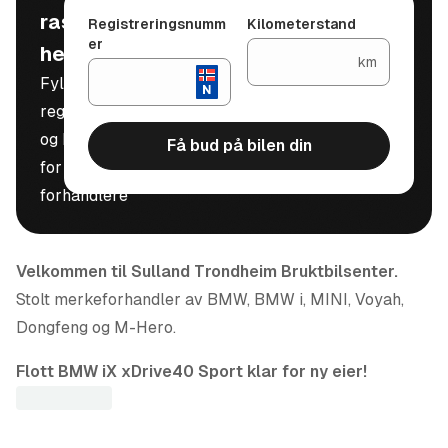
raskt, trygt og
Registreringsnumm
Kilometerstand
er
helt gratis
km
Fyll inn
registreringsnummer
og kilometerstand
Få bud på bilen din
for å motta bud fra
forhandlere
Velkommen til Sulland Trondheim Bruktbilsenter.
Stolt merkeforhandler av BMW, BMW i, MINI, Voyah,
Dongfeng og M-Hero.
Flott BMW iX xDrive40 Sport klar for ny eier!
BMW iX xDrive40 kombinerer futuristisk design, høy
komfort og avansert teknologi i en helelektrisk