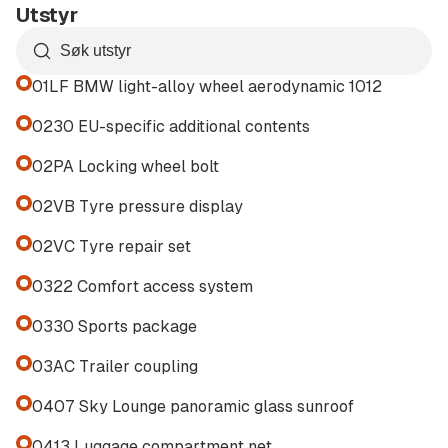
Utstyr
• Leveres med tilstandsrapport
• Klar for omgående levering
Søk
etter
01LF BMW light-alloy wheel aerodynamic 1012
BMW iX xDrive40 er et perfekt valg for deg som
utstyr
ønsker en romslig, komfortabel og teknologisk
i
0230 EU-specific additional contents
listen
avansert premium-SUV med elektrisk firehjulstrekk.
02PA Locking wheel bolt
Kontakt oss for visning eller prøvekjøring
02VB Tyre pressure display
•NYHET!! BE OSS OM EN PRIVAT VIDEOVISNING AV
02VC Tyre repair set
DENNE BILEN•
0322 Comfort access system
Ta kontakt med en av våre dyktige selgere i vår
0330 Sports package
bruktbilavdeling:
03AC Trailer coupling
Daniel Farahani
0407 Sky Lounge panoramic glass sunroof
Mobil: 400 95 205
daniel.farahani@sulland.no
0413 Luggage compartment net