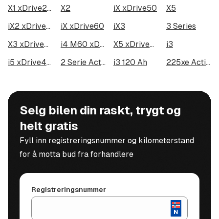
konsekvenser for noen eller alle digitale
X1 xDrive25e
X2
iX xDrive50
X5
funksjoner for noen biler. Ta kontakt med oss for
iX2 xDrive30
iX xDrive60
iX3
3 Series
informasjon om det kan ha konsekvenser for
denne bilen.
X3 xDrive30e
i4 M60 xDrive Gran Coupé
X5 xDrive45e iPerformance
i3
i5 xDrive40 Touring
2 Serie Active/Gran Tourer
i3 120 Ah
225xe Active Tourer
Selg bilen din raskt, trygt og
helt gratis
Fyll inn registreringsnummer og kilometerstand
for å motta bud fra forhandlere
Registreringsnummer