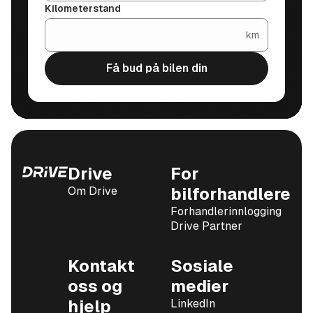
Kilometerstand
km
Få bud på bilen din
Drive
For
Om Drive
bilforhandlere
Forhandlerinnlogging
Drive Partner
Kontakt
Sosiale
oss og
medier
hjelp
LinkedIn