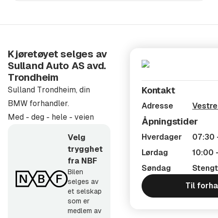
Levering
Vi kan transportere bilen over hele Norge, spør oss
gjerne om pristilbud på frakt til ditt hjemsted.
Kjøretøyet selges av
Vår service-/deleavdeling tilbyr også:
Sulland Auto AS avd.
- Skibokser fra Packline og THULE
Trondheim
- Barneseter og sikkerhetsutstyr fra BeSafe
Sulland Trondheim, din
Kontakt
- Ettermontering av tilhengerfeste
BMW forhandler.
Adresse
Vestre
- Ettermontering av motorvarmer, DEFA, WEBASTO etc.
Med - deg - hele - veien
Åpningstider
- Ettermontering av navigasjonssystem, f.eks. Garmin,
Hverdager
07:30 
Velg
TomTom, mm.
trygghet
Lørdag
10:00 
- Ettermontering av Radio DAB+ (Til biler uten fabrikk
fra NBF
Søndag
Stengt
montert løsning)
Bilen
selges av
- Setetrekk kan bestilles, skap ditt eget skinninteriør.
Til forh
et selskap
- Bagasjebokser
som er
- Sykkelstativ
medlem av