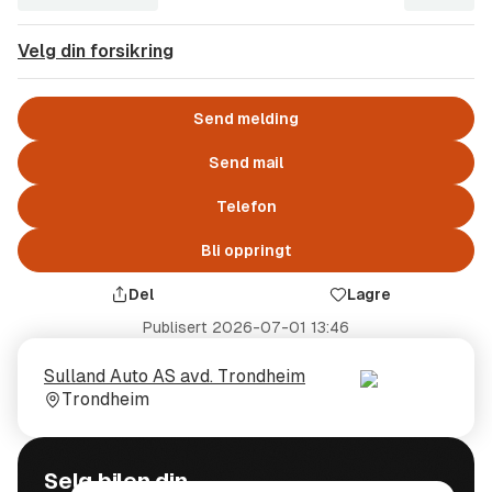
Velg din forsikring
Send melding
Send mail
Telefon
Bli oppringt
Del
Lagre
Publisert
2026-07-01 13:46
Selger
Selgerens
Sulland Auto AS avd. Trondheim
plass
Trondheim
Selg bilen din