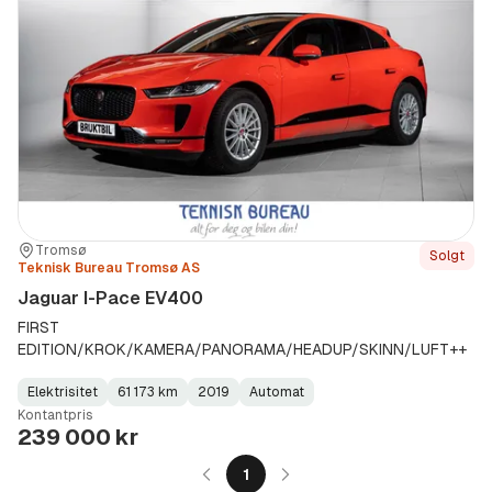
Sted:
Forhandler:
Tromsø
Solgt
Teknisk Bureau Tromsø AS
Jaguar I-Pace EV400
FIRST
EDITION/KROK/KAMERA/PANORAMA/HEADUP/SKINN/LUFT++
Elektrisitet
61 173 km
2019
Automat
Fuel
Kilometerstand
Model
Gearbox
:
Kontantpris
Type
Year
Type
:
:
:
239 000 kr
1