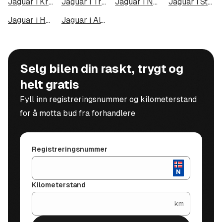
Jaguar i Kristiansund
Jaguar i Tromsdalen
Jaguar i Narvik
Jaguar i Steinkjer
Jaguar i Haugesund
Jaguar i Alta
Selg bilen din raskt, trygt og
helt gratis
Fyll inn registreringsnummer og kilometerstand
for å motta bud fra forhandlere
Registreringsnummer
Kilometerstand
km