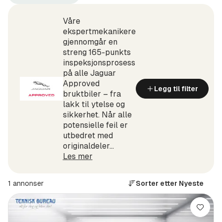
Tromsø
Jaguar
+100
(Produsent)
km
Våre
(Sted)
ekspertmekanikere
gjennomgår en
streng 165-punkts
inspeksjonsprosess
på alle Jaguar
Approved
Legg til filter
bruktbiler – fra
lakk til ytelse og
sikkerhet. Når alle
potensielle feil er
utbedret med
originaldeler...
Les mer
1 annonser
Sorter etter
Nyeste
Lagre