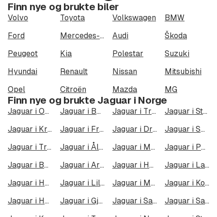
Finn nye og brukte biler
Volvo
Toyota
Volkswagen
BMW
Ford
Mercedes-Benz
Audi
Škoda
Peugeot
Kia
Polestar
Suzuki
Hyundai
Renault
Nissan
Mitsubishi
Opel
Citroën
Mazda
MG
Finn nye og brukte Jaguar i Norge
Jaguar i Oslo
Jaguar i Bergen
Jaguar i Trondheim
Jaguar i Stavanger
Jaguar i Kristiansand
Jaguar i Fredrikstad
Jaguar i Drammen
Jaguar i Skien
Jaguar i Tromsø
Jaguar i Ålesund
Jaguar i Moss
Jaguar i Porsgrunn
Jaguar i Bodø
Jaguar i Arendal
Jaguar i Hamar
Jaguar i Larvik
Jaguar i Halden
Jaguar i Lillehammer
Jaguar i Molde
Jaguar i Kongsberg
Jaguar i Harstad
Jaguar i Gjøvik
Jaguar i Sarpsborg
Jaguar i Sandefjord