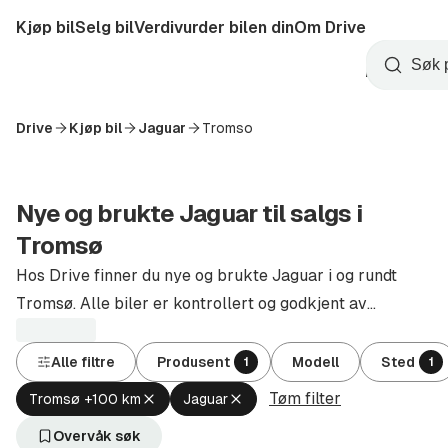
Hopp
Kjøp bil
Selg bil
Verdivurder bilen din
Om Drive
til
Opprett
hovedinnhold
Startside
Søk
konto
Drive
Kjøp bil
Jaguar
Tromso
Nye og brukte Jaguar til salgs i
Tromsø
Hos Drive finner du nye og brukte Jaguar i og rundt
Tromsø. Alle biler er kontrollert og godkjent av
autoriserte forhandlere.
Alle filtre
Produsent
Modell
Sted
1
1
Tøm filter
Fjern
Fjern
Tromsø +100 km
Jaguar
aktivt
aktivt
filter
filter
Overvåk søk