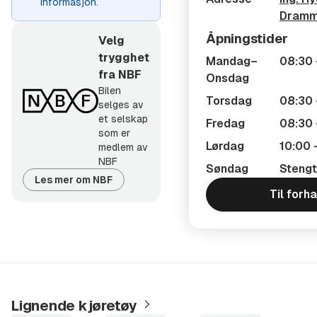
informasjon.
Dram
Utfyllende informasjon om dekning og månedspris for
Åpningstider
Santander Utvidet Garanti finner du her:
Velg
trygghet
https://www.santanderconsumer.no/forsikring/santander
Mandag–
08:30 
fra NBF
utvidet-garanti
Onsdag
Bilen
Torsdag
08:30 
selges av
Åpningstider;
et selskap
Fredag
08:30 
som er
Man-Ons 08:30-17:00
Lørdag
10:00 
medlem av
NBF
Søndag
Stengt
Torsdag 08:30-19:00
Les mer om NBF
Til forh
Fredag 08:30-16:30
Lørdag 10:00-14:00
Besøksadresse: Ingeniør Rybergs Gate 96
Velkommen til vårt flotte anlegg på Åssiden som er
Lignende kjøretøy
tidligere Albjerk Bil Drammen.