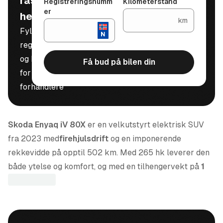
raskt, trygt og
Registreringsnumm
Kilometerstand
er
helt gratis
km
Fyll inn
registreringsnummer
og kilometerstand
Få bud på bilen din
for å motta bud fra
forhandlere
Skoda Enyaq iV 80X
er en velkutstyrt elektrisk SUV
fra 2023 med
firehjulsdrift
og en imponerende
rekkevidde på opptil 502 km. Med 265 hk leverer den
både ytelse og komfort, og med en tilhengervekt på
1
200 kg
er den også praktisk for deg som trenger
trekkraft.
Interiøret er utført i
Suite skinn
og bilen er utstyrt med