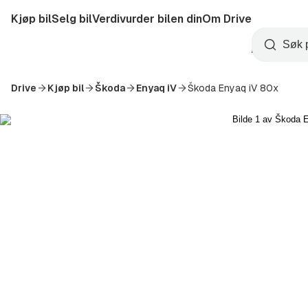
Hopp
Kjøp bil
Selg bil
Verdivurder bilen din
Om Drive
til
Opprett
hovedinnhold
Startside
Søk
konto
Drive
Kjøp bil
Škoda
Enyaq iV
Škoda Enyaq iV 80x