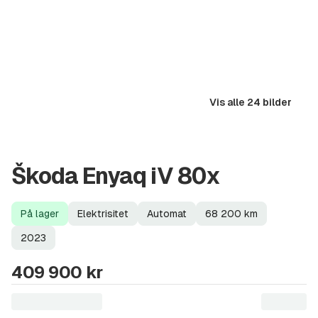
Vis alle 24 bilder
Škoda Enyaq iV 80x
På lager
Elektrisitet
Automat
68 200
km
Lagerstatus
Drivstoff
Girkasse
Kilometerstand
Modellår
2023
409 900 kr