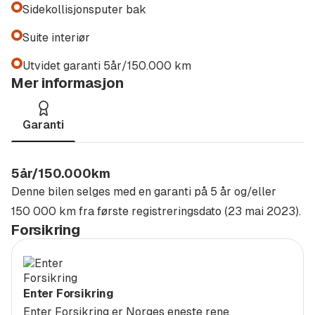
Sidekollisjonsputer bak
Sulland Drammen din trygghet !
Suite interiør
Autorisert merkeforhandler av Audi - VW Personbiler
Utvidet garanti 5år/150.000 km
VW Nyttekjøretøy og Skoda
Mer informasjon
-Vi tilbyr diverse ettermontert utstyr og tjenester til din
nye bil som:
Garanti
(Alt dette tilleggsutstyret kan legges inn i evt.
finansiering hvis det er ønskelig.)
5år/150.000km
Denne bilen selges med en garanti på 5 år og/eller
Lakkforsegling
150 000 km fra første registreringsdato (23 mai 2023).
Forsikring
Ladeboks til hybrid / elbil
Skiboks og lastestativ
Enter Forsikring
Ettermontering av originalt tilhengerfeste
Enter Forsikring er Norges eneste rene