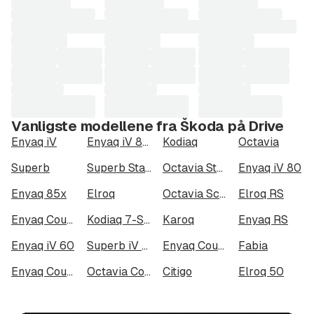
Laster
Laster
Laster
søkeresultater...
søkeresultater...
søkeresultater...
Vanligste modellene fra Škoda på Drive
Enyaq iV
Enyaq iV 80x
Kodiaq
Octavia
Superb
Superb Stasjonsvogn
Octavia Stasjonsvogn
Enyaq iV 80
Enyaq 85x
Elroq
Octavia Scout
Elroq RS
Enyaq Coupé RS iV
Kodiaq 7-Seater
Karoq
Enyaq RS
Enyaq iV 60
Superb iV Combi
Enyaq Coupé 85x
Fabia
Enyaq Coupé RS
Octavia Combi iV
Citigo
Elroq 50