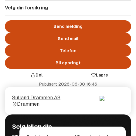
Velg din forsikring
Send melding
Send mail
Telefon
Bli oppringt
Del
Lagre
Publisert
2026-06-30 16:46
Selger
Selgerens
Sulland Drammen AS
plass
Drammen
Selg bilen din