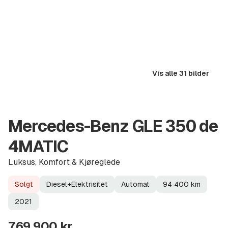
Vis alle 31 bilder
Mercedes-Benz GLE 350 de
4MATIC
Luksus, Komfort & Kjøreglede
Solgt
Diesel+Elektrisitet
Automat
94 400
km
Lagerstatus
Drivstoff
Girkasse
Kilometerstand
Modellår
2021
769 900 kr