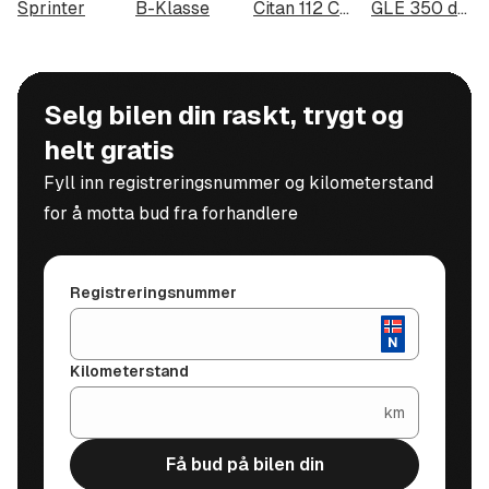
Sprinter
B-Klasse
Citan 112 CDI
GLE 350 de 4MATIC
prisvurdering.
TILLEGGSUTSTYR
Er det noe på denne bilen du
Selg bilen din raskt, trygt og
savner som for eksempel
helt gratis
hengerfeste, lakkforsegling,
Fyll inn registreringsnummer og kilometerstand
skiboks, tonede ruter,
for å motta bud fra forhandlere
parkeringsvarmer, Webasto
eller trenger du ladeboks så
kan vi gi deg et hyggelig tilbud
Registreringsnummer
på dette.
FORSIKRING
Kilometerstand
km
Vi kan levere alle våre biler
med svært gode vilkår via vår
Få bud på bilen din
samarbeidspartner Enter