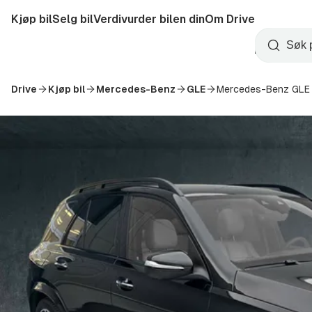
Hopp
Kjøp bil
Selg bil
Verdivurder bilen din
Om Drive
til
Opprett
hovedinnhold
Startside
Søk
konto
Drive
Kjøp bil
Mercedes-Benz
GLE
Mercedes-Benz GLE