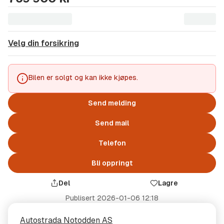
Velg din forsikring
Bilen er solgt og kan ikke kjøpes.
Send melding
Send mail
Telefon
Bli oppringt
Del
Lagre
Publisert
2026-01-06 12:18
Selger
Selgerens
Autostrada Notodden AS