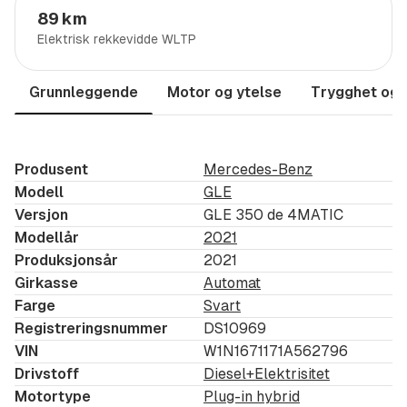
innstegsbelysning
89 km
Elektrisk rekkevidde WLTP
Interiør & komfort
Grunnleggende
Eksklusivt
skinninteriør i Macchiato Beige
Motor og ytelse
Trygghet og 
Elektriske seter foran med
minnefunksjon
Klimatiserte forseter
(varme og ventilasjon)
AIRMATIC luftfjæring
– enestående komfort på
Produsent
Mercedes-Benz
Modell
GLE
alle underlag
Versjon
GLE 350 de 4MATIC
Oppvarmet multifunksjonsratt
Modellår
2021
ENERGIZING-pakke & AIR BALANCE (duft, lys og
Produksjonsår
2021
velvære)
Girkasse
Automat
Ambient interiørbelysning
Farge
Svart
Registreringsnummer
DS10969
Teknologi & infotainment
VIN
W1N1671171A562796
Drivstoff
Diesel+Elektrisitet
MBUX multimedia-system
med stor
Motortype
Plug-in hybrid
sentralskjerm