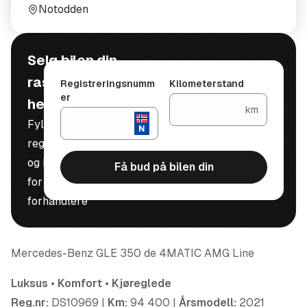
plass
Notodden
Selg bilen din
raskt, trygt og
Registreringsnumm
Kilometerstand
er
helt gratis
km
Fyll inn
registreringsnummer
og kilometerstand
Få bud på bilen din
for å motta bud fra
forhandlere
Mercedes-Benz GLE 350 de 4MATIC AMG Line
Luksus • Komfort • Kjøreglede
Reg.nr
:
DS10969 |
Km:
94 400 |
Årsmodell:
2021