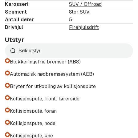
Karosseri
SUV / Offroad
Head-Up Display
Segment
Stor SUV
Burmester® surround sound system
Antall dører
5
Apple CarPlay & Android Auto
Drivhjul
Firehjulsdrift
Trådløs mobillading
Utstyr
Augmented Reality navigasjon
DAB+ digital radio
Søk
etter
Blokkeringsfrie bremser (ABS)
Sikkerhet & førerassistenter
utstyr
i
Automatisk nødbremsesystem (AEB)
MB.DRIVE
ASSIST PLUS
listen
DISTRONIC adaptiv cruise control
Bryter for utkobling av kollisjonspute
Aktiv styreassistent & køassistent
Kollisjonspute, front: førerside
360° kamera & parkeringsassistent
Kollisjonspute, foran
MULTIBEAM LED med adaptivt fjernlys
GUARD 360° alarmsystem
Kollisjonspute, hode
Utstigningsvarsel og trafikkskiltgjenkjenning
Kollisjonspute, kne