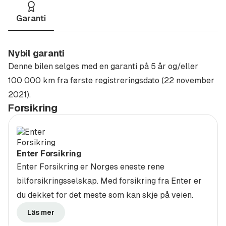
✔ Plug-in hybrid
✔ Maks komfort
Garanti
✔ Sportslig AMG-design
Nybil garanti
Velkommen til Autostrada Notodden - Kjøp Trygt Hos
Denne bilen selges med en garanti på 5 år og/eller
Oss!
100 000 km fra første registreringsdato (22 november
Vi er autorisert Mercedes-Benz, Peugeot og Kia
2021).
forhandler. Vi holder til i Merdeveien 8b på Notodden
Forsikring
tett inntil E134. Kommer du med fly til Gardermoen, er
det gode bussforbindelser til Notodden hvor vi gjerne
henter deg/dere på terminalen.
Enter Forsikring
Enter Forsikring er Norges eneste rene
Avstand med bil:
bilforsikringsselskap. Med forsikring fra Enter er
Kongsberg: 35 min.
du dekket for det meste som kan skje på veien.
Drammen: 1 t. 10 min.
Skien 1 t. 5 min.
Läs mer
Oslo, Tønsberg, Larvik: 1 t. 40 min.