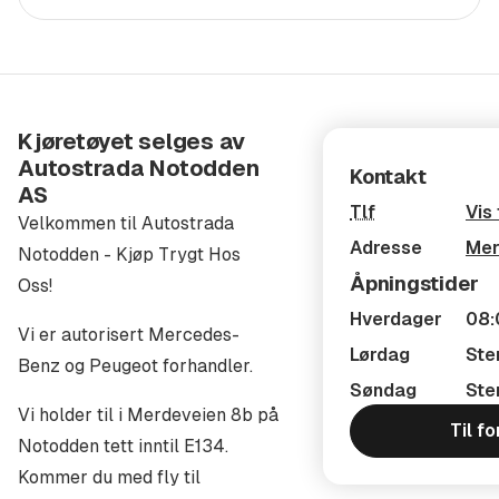
Kontakt gjerne en av våre selgere direkte:
Geir Arne Svartdal Dir : 923 56 000
geir.svartdal@autostrada.com
Kjøretøyet selges av
Jostein Kimerud Staalen Dir : 993 49 031
Autostrada Notodden
Kontakt
jostein@autostrada.com
AS
Tlf
Vis
Rune Andreas Johansen Dir 934 61 474
Velkommen til Autostrada
Adresse
Mer
rune.johansen@autostrada.com
Notodden - Kjøp Trygt Hos
Åpningstider
Oss!
INNBYTTE
Hverdager
08:
Vi tar din bil i innbytte uavhengig av merke og
Vi er autorisert Mercedes-
Lørdag
Ste
årsmodell. Vi kan kjøpe din bil direkte. Ta kontakt for å
Benz og Peugeot forhandler.
Søndag
Ste
få informasjon om innbytte og prisvurdering.
Vi holder til i Merdeveien 8b på
Til f
TILLEGGSUTSTYR
Notodden tett inntil E134.
Er det noe på denne bilen du savner som for eksempel
Kommer du med fly til