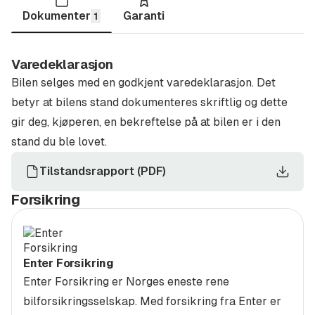
https://www.bos.no/alle-biler/innbytte-bil-selge-
Dokumenter
Garanti
1
bilen
Frakt og levering i hele Norge:
Vi tilbyr frakt og
Varedeklarasjon
levering av din nye bruktbil til hele landet, slik at du
Bilen selges med en godkjent varedeklarasjon. Det
kan motta bilen der det passer deg best.
betyr at bilens stand dokumenteres skriftlig og dette
gir deg, kjøperen, en bekreftelse på at bilen er i den
Bertel O. Steen Trøndelag AS avd. Trondheim org.nr.
stand du ble lovet.
915254209
Tilstandsrapport
(
PDF
)
Nysgjerrig på denne bilen?
Forsikring
Vi står til din disposisjon på
67 91 57 00
(SMS er ikke
mulig på dette nummeret)
Enter Forsikring
Eller trykk på send melding øverst i Finn annonsen for
Enter Forsikring er Norges eneste rene
en uformell henvendelse.
bilforsikringsselskap. Med forsikring fra Enter er
Våre åpningstider: