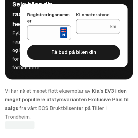
Selg bilen din
raskt, trygt og
Registreringsnumm
Kilometerstand
er
helt gratis
km
Fyll inn
registreringsnummer
og kilometerstand
Få bud på bilen din
for å motta bud fra
forhandlere
Vi har nå et meget flott eksemplar av
Kia's EV3 i den
meget populære utstyrsvarianten Exclusive Plus til
salgs
fra vårt BOS Bruktbilsenter på Tiller i
Trondheim.
EV3 er en romslig bil med god plass i både kupe og