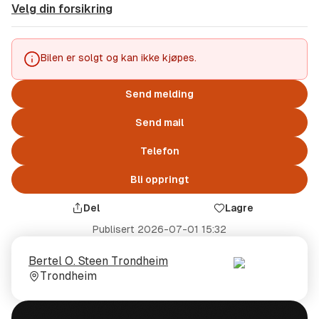
Velg din forsikring
Bilen er solgt og kan ikke kjøpes.
Send melding
Send mail
Telefon
Bli oppringt
Del
Lagre
Publisert
2026-07-01 15:32
Selger
Selgerens
Bertel O. Steen Trondheim
plass
Trondheim