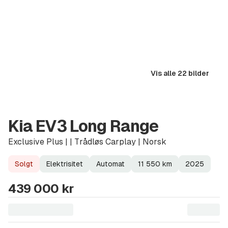
Vis alle 22 bilder
Kia EV3 Long Range
Exclusive Plus | | Trådløs Carplay | Norsk
Solgt
Elektrisitet
Automat
11 550
km
2025
Lagerstatus
Drivstoff
Girkasse
Kilometerstand
Modellår
439 000 kr