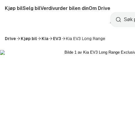
Hopp
Kjøp bil
Selg bil
Verdivurder bilen din
Om Drive
til
Opprett
hovedinnhold
Startside
Søk
konto
Drive
Kjøp bil
Kia
EV3
Kia EV3 Long Range