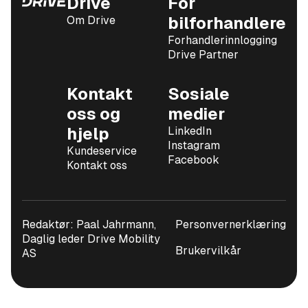
Drive
For
Om Drive
bilforhandlere
Forhandlerinnlogging
Drive Partner
Kontakt
Sosiale
oss og
medier
hjelp
LinkedIn
Instagram
Kundeservice
Facebook
Kontakt oss
Redaktør: Paal Jahrmann,
Personvernerklæring
Daglig leder Drive Mobility
Brukervilkår
AS