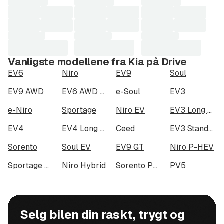
Vanligste modellene fra Kia på Drive
EV6
Niro
EV9
Soul
EV9 AWD
EV6 AWD Long Range
e-Soul
EV3
e-Niro
Sportage
Niro EV
EV3 Long Range
EV4
EV4 Long Range
Ceed
EV3 Standard Range
Sorento
Soul EV
EV9 GT
Niro P-HEV
Sportage PHEV
Niro Hybrid
Sorento PHEV
PV5
Selg bilen din raskt, trygt og