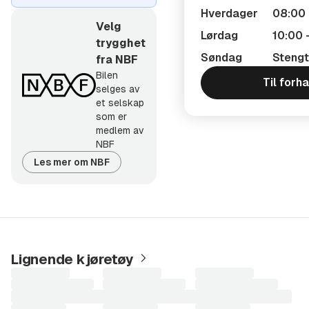
Hverdager
08:00 
Velg
Lørdag
10:00 
trygghet
Søndag
Stengt
fra NBF
Bilen
Til forh
selges av
et selskap
som er
medlem av
NBF
Les mer om NBF
Lignende kjøretøy
Laster
Laster
Laster
søkeresultater...
søkeresultater...
søkeresultater...