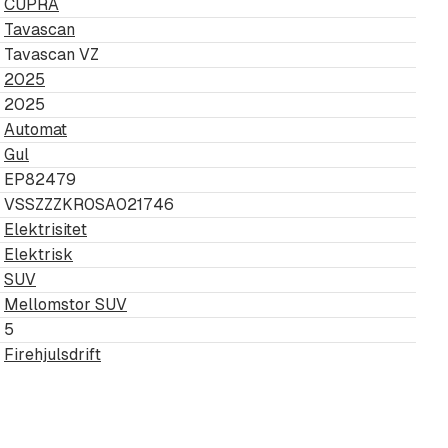
CUPRA
Tavascan
Tavascan VZ
2025
2025
Automat
Gul
EP82479
VSSZZZKR0SA021746
Elektrisitet
Elektrisk
SUV
Mellomstor SUV
5
Firehjulsdrift
tem')