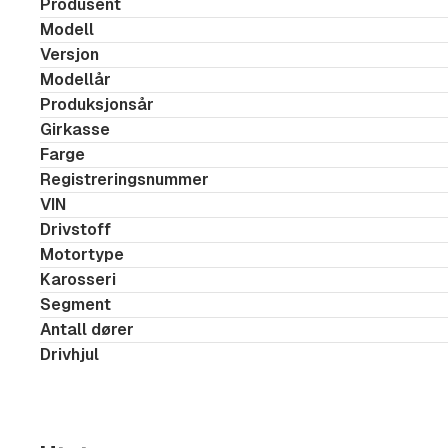
Produsent
Keyless Advanced
Modell
Versjon
Varmepumpe
Modellår
El. bakluke, sensorstyrt
Produksjonsår
Ryggekamera
Girkasse
LED-hovedlykter
Farge
Klimaanlegg 3 soners
Registreringsnummer
VIN
Sportsratt, oppvarmet
Drivstoff
Parkeringsassistent pluss med fjernkontroll
Motortype
Emergency Assist
Karosseri
Navigasjonssystem
Segment
Dynamisk styring
Antall dører
Drivhjul
Trafikkskiltgjenkjenning
Høydejusterbare seter foran
Høyttalere foran og bak
CUPRA Connect Plus - 3 år (navigasjonssys