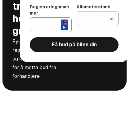
trygt og
Registreringsnum
Kilometerstand
mer
helt
km
gratis
Fyll inn
Få bud på bilen din
registreringsnummer
og kilometerstand
for å motta bud fra
forhandlere