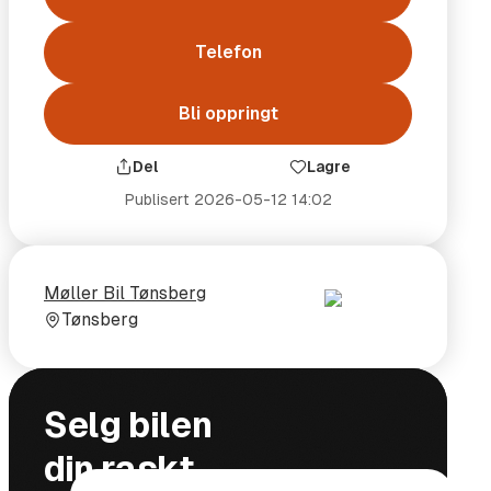
Telefon
Bli oppringt
Del
Lagre
Publisert
2026-05-12 14:02
Selger
Selgerens
Møller Bil Tønsberg
plass
Tønsberg
Selg bilen
din raskt,