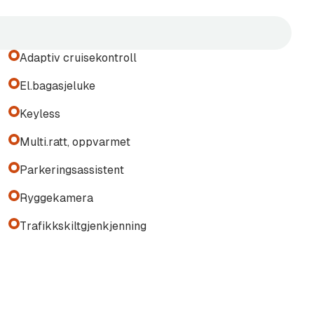
Adaptiv cruisekontroll
El.bagasjeluke
Keyless
Multi.ratt, oppvarmet
m Assist køassistent
Parkeringsassistent
Ryggekamera
Trafikkskiltgjenkjenning