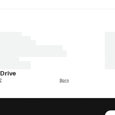
00-14.00 Lørdag
Laster
Laste
søkeresultater...
søkere
 Drive
Z
Born