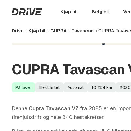
Hopp
til
Startside
Kjøp bil
Selg bil
Ver
hovedinnhold
Drive
Kjøp bil
CUPRA
Tavascan
CUPRA Tavasc
CUPRA Tavascan 
På lager
Elektrisitet
Automat
10 254
km
2025
Lagerstatus
Drivstoff
Girkasse
Kilometerstand
Modellår
Denne
Cupra Tavascan VZ
fra 2025 er en impo
firehjulsdrift og hele 340 hestekrefter.