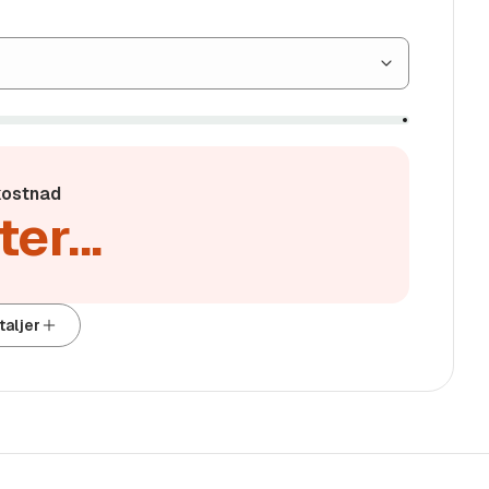
s med andre tilbud. Tilbudet
tørste bilforhandler med eget
t rikholdig utvalg av nyere
merker.
ostnad
er...
itet i denne bilen kan bli
es i Norge, som per i dag er
 utenfor vår kontroll og
sentene for å forstå omfanget.
taljer
re alminnelige kanaler. //
ygg. Vi gir deg derfor en
anti, korrekt kilometerstand,