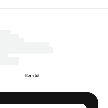
r
sultater...
Born 58