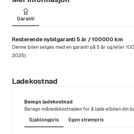
El. justerbare, innklappbare, oppvarmbare ut
Tyverialarmsystem
Radio DAB+
Garanti
Lys og regnsensor
Proaktiv passasjerbeskyttelse
Resterende nybilgaranti 5 år / 100000 km
USB-C kontakt
Denne bilen selges med en garanti på 5 år og/eller 10
Automatisk avblendbart innvendig speil
2025).
Vinterpakke
Dekktrykkontroll
Ladekostnad
Isofix barnesetefesting foran og bak
Utvendig ambientebelysning
Rear Traffic Alert, Filskiftesystem og Utstig
Beregn ladekostnad
Beregn månedskostnaden for å lade elbilen din b
INNBYTTEKAMPANJE KR 20 000,-
Sjablongpris
Egen strømpris
Vi garanterer at du får kr 20 000,- i innbytte for 
er i kjørbar stand og EU-godkjent 3 måneder frem 