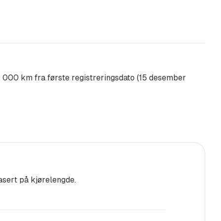
vendige speil
0 000 km fra første registreringsdato (15 desember
ningsvarsel
asert på kjørelengde.
din gamle bil såfremt bilen din
i tid. I tillegg må den leveres