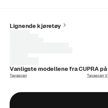
Våre åpningstider:08.00-16.30 Man-Fredag10.
Lignende kjøretøy
Laster
søkeresultater...
Vanligste modellene fra CUPRA på
Tavascan
Tavascan V