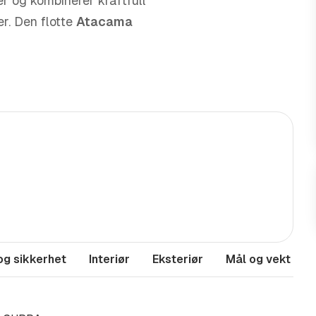
er og kombinerer kraftfull
er. Den flotte
Atacama
tseende som skiller seg ut på
amt vinterpakke for optimal
g firehjulsdrift er dette en
g mer krevende oppgaver.
og sikkerhet
Interiør
Eksteriør
Mål og vekt