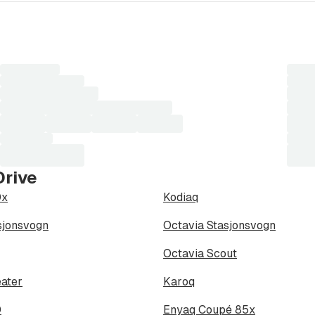
Laster
Laste
søkeresultater...
søkere
Drive
0x
Kodiaq
sjonsvogn
Octavia Stasjonsvogn
Octavia Scout
ater
Karoq
0
Enyaq Coupé 85x