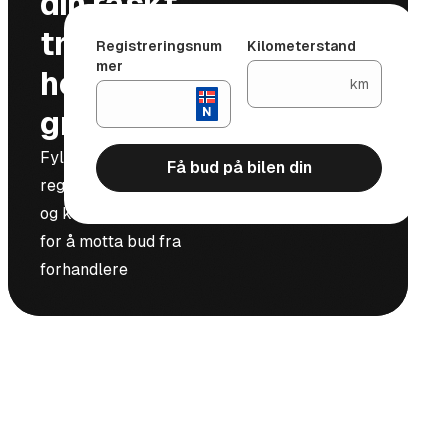
din raskt,
trygt og
Registreringsnum
Kilometerstand
mer
helt
km
gratis
Fyll inn
Få bud på bilen din
registreringsnummer
og kilometerstand
for å motta bud fra
forhandlere