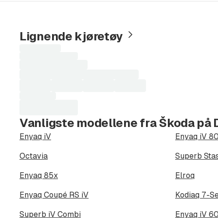
LED baklys
Lys og regnsensor
Lignende kjøretøy
Lysassistent
Laster
Matrix LED hovedlys
søkeresultater...
Mekaniske solgardiner bak
Midtarmlene foran
Mørke ruter bak fra b-søylen
Oppvarmede spylerdyser
Vanligste modellene fra Škoda på 
Oppvarmet frontrute
Enyaq iV
Enyaq iV 8
Oppvarmet ratt med DSG gierskift
Octavia
Superb Sta
Parkeringssensorer foran og bak
Parkeringsvarmer, fjernbetjent
Enyaq 85x
Elroq
Radio DAB+
Enyaq Coupé RS iV
Kodiaq 7-Se
Ryggekamera
Superb iV Combi
Enyaq iV 6