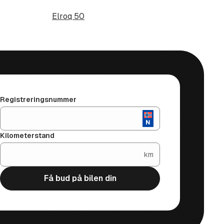
Elroq 50
Registreringsnummer
Kilometerstand
km
Få bud på bilen din