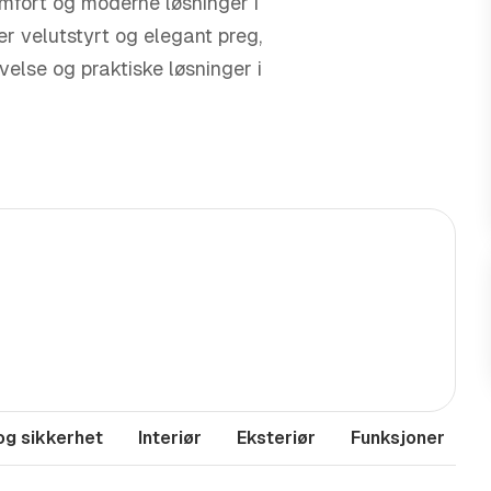
mfort og moderne løsninger i
er velutstyrt og elegant preg,
else og praktiske løsninger i
yttelsen gjør bilen godt
g og komfortabel bil med høy
og sikkerhet
Interiør
Eksteriør
Funksjoner
M