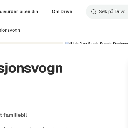
divurder bilen din
Om Drive
Søk
sjonsvogn
sjonsvogn
 familiebil