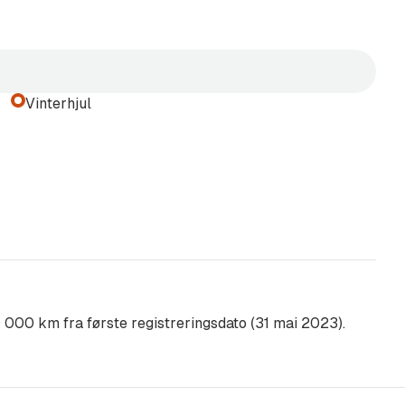
r
Vinterhjul
 ambient belysning
mlene
 utvendige speil med minne
 000 km fra første registreringsdato (31 mai 2023).