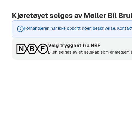
Fotgjengerbeskyttelse
Kjøretøyet selges av Møller Bil Br
Front Assist
Front Assist
Forhandleren har ikke oppgitt noen beskrivelse. Kontak
Førervarslingssystem
Hengerfeste, svingbart
Velg trygghet fra NBF
Hill Hold kontroll
Bilen selges av et selskap som er medlem
Interiørlys i fotbrønn foran og bak
Isofix barnesetefesting
KESSY full nøkkelfri adgang og start/stopp
Klimaanlegg
Komfortseter foran
Komforttelefon
Kromlist rundt sidevinduene
Krompakke
Lane Assist