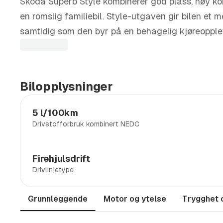
Skoda Superb Style kombinerer god plass, høy ko
en romslig familiebil. Style-utgaven gir bilen et m
samtidig som den byr på en behagelig kjøreopplev
hverdagen. Den romslige kupeen og gode plassutn
egnet til både familie og lengre turer. En allsidi
brukervennlighet.
Bilopplysninger
Utstyr verdt å fremheve:
5 l/100km
Matrix LED hovedlys
Drivstofforbruk kombinert NEDC
Ryggekamera
KESSY full nøkkelfri adgang og start/stopp
Firehjulsdrift
Parkeringsvarmer, fjernbetjent
Drivlinjetype
Hengerfeste, svingbart
Grunnleggende
Motor og ytelse
Trygghet 
Se fullstendig utstyrsliste under.