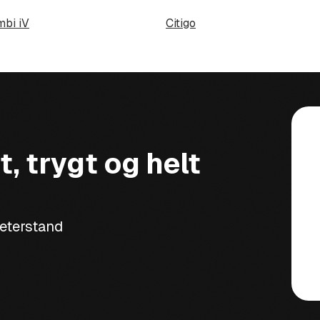
mbi iV
Citigo
t, trygt og helt
meterstand
et i denne bilen kan bli