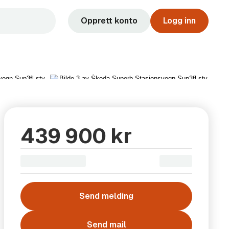
Opprett konto
Logg inn
Vis alle 19 bilder
439 900 kr
Send melding
Send mail