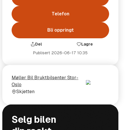
Telefon
Bli oppringt
Del
Lagre
Publisert
2026-06-17 10:35
Selger
Selgerens
Møller Bil Bruktbilsenter Stor-
plass
Oslo
Skjetten
ål og vekt
Selg bilen