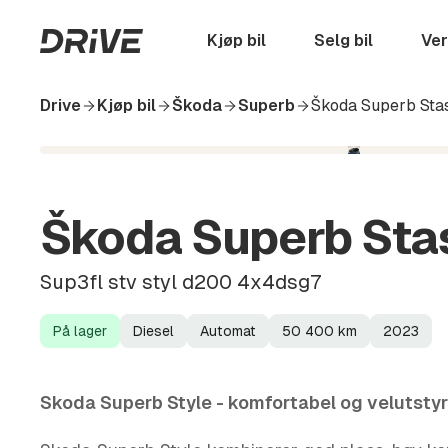
Hopp
til
Startside
Kjøp bil
Selg bil
Ver
hovedinnhold
Drive
Kjøp bil
Škoda
Superb
Škoda Superb Sta
Škoda Superb Sta
Sup3fl stv styl d200 4x4dsg7
På lager
Diesel
Automat
50 400
km
2023
Lagerstatus
Drivstoff
Girkasse
Kilometerstand
Modellår
Skoda Superb Style - komfortabel og velutstyrt