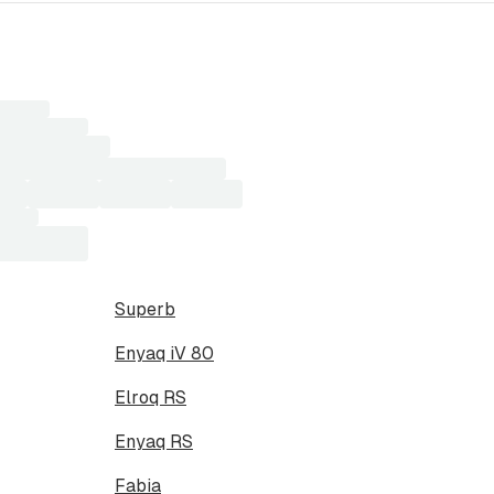
r
sultater...
Superb
Enyaq iV 80
Elroq RS
Enyaq RS
Fabia