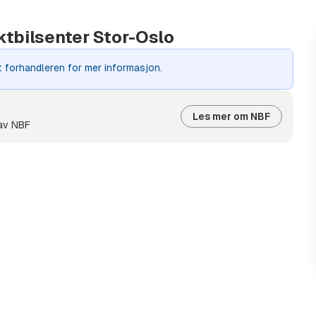
uktbilsenter Stor-Oslo
t forhandleren for mer informasjon.
Les mer om NBF
 av NBF